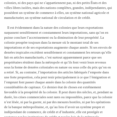
colonies, ni des pays qui ne s’appartiennent pas, ni des petits États et des
villes libres isolées, mais des nations complètes, grandes, indépendantes, qui
possèdent un système de commerce à elles, un système national agricole et
manufacturier, un système national de circulation et de crédit.
Il est évidemment dans la nature des colonies que leurs exportations
surpassent sensiblement et constamment leurs importations, sans qu’on en
puisse conclure l’accroissement ou la diminution de leur prospérité. La
colonie prospère toujours dans la mesure où le montant total de ses
importations et de ses exportations augmente chaque année. Si ses envois de
denrées tropicales excèdent sensiblement et constamment les retours qu’elle
fait en articles manufacturés, c’est surtout apparemment parce que ses
propriétaires résident dans la métropole et qu’ils font venir leurs revenus
sous la forme de denrées coloniales en nature ou sous celle du prix qu’on en
a retiré. Si, au contraire, l’importation des articles fabriqués l’emporte dans
une forte proportion, cela peut tenir principalement à ce que l’émigration et
l’emprunt font passer chaque année dans la colonie des quantités
considérables de capitaux. Ce dernier état de choses est extrêmement
favorable à la prospérité de la colonie. Il peut durer des siècles, et, pendant sa
durée, les crises commerciales sont rares ou impossibles, parce que la colonie
n’est lésée, ni par la guerre, ni par des mesures hostiles, ni par les opérations
de la banque métropolitaine, et, qu’au lieu d’avoir un système propre et
indépendant de commerce, de crédit et d’industrie, elle est protégée et
soutenue par les institutions de crédit et par les lois de la métropole.