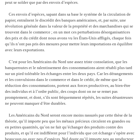
peut se solder que par des envois d’espèces.
Ces envois d’espèces, sapant dans sa base le système de la circulation de
papier, entraînent le discrédit des banques américaines, et, par suite, une
révolution générale dans la valeur de la propriété et des marchandises qui se
trouvent dans le commerce ; en un mot ces perturbations désorganisatrices
des prix et du crédit dont nous avons vu les États-Unis affligés, chaque fois
qu’ils n’ont pas pris des mesures pour mettre leurs importations en équilibre
avec leurs exportations.
C’est pour les Américains du Nord une assez triste consolation, que les
banqueroutes et le ralentissement des consommations aient rétabli plus tard
sur un pied tolérable les échanges entre les deux pays. Car les dérangements
et les convulsions dans le commerce et dans le crédit, de même que la
réduction des consommations, portent aux forces productives, au bien-être
des individus et à l’ordre public, des coups dont on ne se remet pas
promptement, et dont, s’ils sont fréquemment répétés, les suites désastreuses
ne peuvent manquer d’être durables.
Les Américains du Nord seront encore moins rassurés par cette thèse de la
théorie, qu’il importe peu que les métaux précieux circulent en grandes ou
en petites quantités, qu’on ne fait qu’échanger des produits contre des
produits, et qu’il est indifférent pour l’individu que cet échange s’opère avec
beaucoup ou avec peu d’espèces. Nul doute qu’il importe peu au producteur