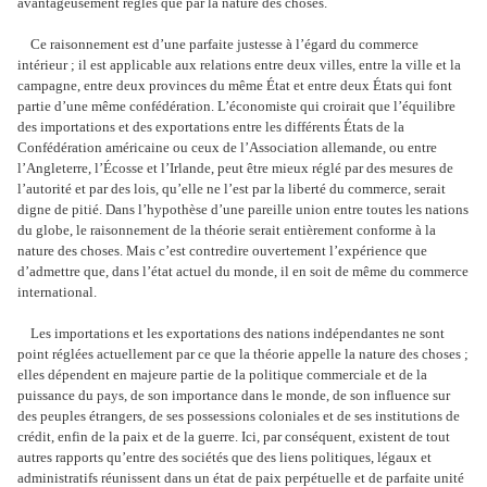
avantageusement réglés que par la nature des choses.
Ce raisonnement est d’une parfaite justesse à l’égard du commerce
intérieur ; il est applicable aux relations entre deux villes, entre la ville et la
campagne, entre deux provinces du même État et entre deux États qui font
partie d’une même confédération. L’économiste qui croirait que l’équilibre
des importations et des exportations entre les différents États de la
Confédération américaine ou ceux de l’Association allemande, ou entre
l’Angleterre, l’Écosse et l’Irlande, peut être mieux réglé par des mesures de
l’autorité et par des lois, qu’elle ne l’est par la liberté du commerce, serait
digne de pitié. Dans l’hypothèse d’une pareille union entre toutes les nations
du globe, le raisonnement de la théorie serait entièrement conforme à la
nature des choses. Mais c’est contredire ouvertement l’expérience que
d’admettre que, dans l’état actuel du monde, il en soit de même du commerce
international.
Les importations et les exportations des nations indépendantes ne sont
point réglées actuellement par ce que la théorie appelle la nature des choses ;
elles dépendent en majeure partie de la politique commerciale et de la
puissance du pays, de son importance dans le monde, de son influence sur
des peuples étrangers, de ses possessions coloniales et de ses institutions de
crédit, enfin de la paix et de la guerre. Ici, par conséquent, existent de tout
autres rapports qu’entre des sociétés que des liens politiques, légaux et
administratifs réunissent dans un état de paix perpétuelle et de parfaite unité