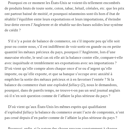
Pourquoi en ce moment les États-Unis se voient-ils tellement encombrés
de produits bruts de toute sorte, coton, tabac, bétail, céréales, etc. que les prix
ont partout baissé de moitié, et pourquoi néanmoins sont-ils hors d’état de
rétablir l’équilibre entre leurs exportations et leurs importations, d’éteindre
leur dette envers l’Angleterre et de rétablir sur des bases solides leur système
de crédit ?
S’il n’y a point de balance de commerce, on s’il importe peu qu’elle soit
pour ou contre nous, s’il est indifférent de voir sortir en grande ou en petite
quantité les métaux précieux du pays, pourquoi l’Angleterre, lors d’une
mauvaise récolte, le seul cas où elle ait la balance contre elle, compare-t-elle
avec inquiétude et tremblement ses exportations avec ses importations ?
D’où vient qu’elle compte alors chaque once d’or ou d’argent qu’elle
importe, ou qu’elle exporte, et que sa banque s’occupe avec anxiété à
empêcher la sortie des métaux précieux et à en favoriser l’entrée ? Si la
balance du commerce était une
exploded fallacy
(2), nous le demandons,
pourquoi, dans de pareils temps, ne trouve-t-on pas un seul journal anglais
où il n’en soit question comme de l’affaire la plus sérieuse du pays ?
D’où vient qu’aux États-Unis les mêmes esprits qui qualifiaient
d’
exploded fallacy
la balance du commerce avant l’acte de compromis, n’ont
pas cessé depuis d’en parler comme de l’affaire la plus sérieuse du pays ?
Pourquoi, enfin, si la nature des choses procure constamment à chaque