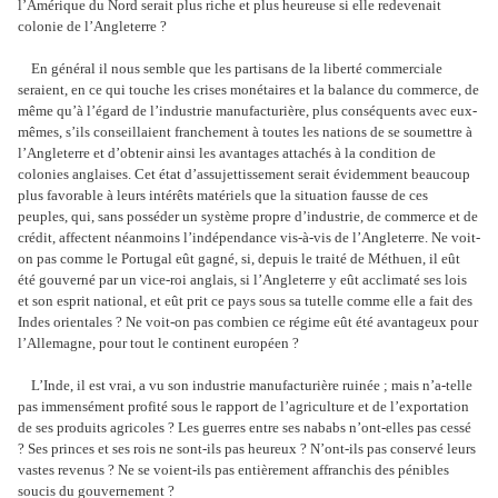
l’Amérique du Nord serait plus riche et plus heureuse si elle redevenait
colonie de l’Angleterre ?
En général il nous semble que les partisans de la liberté commerciale
seraient, en ce qui touche les crises monétaires et la balance du commerce, de
même qu’à l’égard de l’industrie manufacturière, plus conséquents avec eux-
mêmes, s’ils conseillaient franchement à toutes les nations de se soumettre à
l’Angleterre et d’obtenir ainsi les avantages attachés à la condition de
colonies anglaises. Cet état d’assujettissement serait évidemment beaucoup
plus favorable à leurs intérêts matériels que la situation fausse de ces
peuples, qui, sans posséder un système propre d’industrie, de commerce et de
crédit, affectent néanmoins l’indépendance vis-à-vis de l’Angleterre. Ne voit-
on pas comme le Portugal eût gagné, si, depuis le traité de Méthuen, il eût
été gouverné par un vice-roi anglais, si l’Angleterre y eût acclimaté ses lois
et son esprit national, et eût prit ce pays sous sa tutelle comme elle a fait des
Indes orientales ? Ne voit-on pas combien ce régime eût été avantageux pour
l’Allemagne, pour tout le continent européen ?
L’Inde, il est vrai, a vu son industrie manufacturière ruinée ; mais n’a-telle
pas immensément profité sous le rapport de l’agriculture et de l’exportation
de ses produits agricoles ? Les guerres entre ses nababs n’ont-elles pas cessé
? Ses princes et ses rois ne sont-ils pas heureux ? N’ont-ils pas conservé leurs
vastes revenus ? Ne se voient-ils pas entièrement affranchis des pénibles
soucis du gouvernement ?