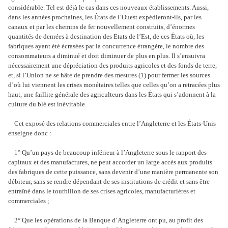
considérable. Tel est déjà le cas dans ces nouveaux établissements. Aussi,
dans les années prochaines, les États de l’Ouest expédieront-ils, par les
canaux et par les chemins de fer nouvellement construits, d’énormes
quantités de denrées à destination des Etats de l’Est, de ces États où, les
fabriques ayant été écrasées par la concurrence étrangère, le nombre des
consommateurs a diminué et doit diminuer de plus en plus. Il s’ensuivra
nécessairement une dépréciation des produits agricoles et des fonds de terre,
et, si l’Union ne se hâte de prendre des mesures (1) pour fermer les sources
d’où lui viennent les crises monétaires telles que celles qu’on a retracées plus
haut, une faillite générale des agriculteurs dans les États qui s’adonnent à la
culture du blé est inévitable.
Cet exposé des relations commerciales entre l’Angleterre et les États-Unis
enseigne donc :
1° Qu’un pays de beaucoup inférieur à l’Angleterre sous le rapport des
capitaux et des manufactures, ne peut accorder un large accès aux produits
des fabriques de cette puissance, sans devenir d’une manière permanente son
débiteur, sans se rendre dépendant de ses institutions de crédit et sans être
entraîné dans le tourbillon de ses crises agricoles, manufacturières et
commerciales ;
2° Que les opérations de la Banque d’Angleterre ont pu, au profit des