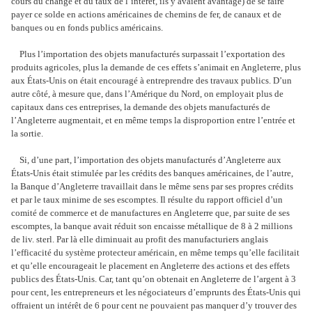
cours du change et du taux de l’intérêt, ils y avaient avantage) de se faire
payer ce solde en actions américaines de chemins de fer, de canaux et de
banques ou en fonds publics américains.
Plus l’importation des objets manufacturés surpassait l’exportation des
produits agricoles, plus la demande de ces effets s’animait en Angleterre, plus
aux États-Unis on était encouragé à entreprendre des travaux publics. D’un
autre côté, à mesure que, dans l’Amérique du Nord, on employait plus de
capitaux dans ces entreprises, la demande des objets manufacturés de
l’Angleterre augmentait, et en même temps la disproportion entre l’entrée et
la sortie.
Si, d’une part, l’importation des objets manufacturés d’Angleterre aux
États-Unis était stimulée par les crédits des banques américaines, de l’autre,
la Banque d’Angleterre travaillait dans le même sens par ses propres crédits
et par le taux minime de ses escomptes. Il résulte du rapport officiel d’un
comité de commerce et de manufactures en Angleterre que, par suite de ses
escomptes, la banque avait réduit son encaisse métallique de 8 à 2 millions
de liv. sterl. Par là elle diminuait au profit des manufacturiers anglais
l’efficacité du système protecteur américain, en même temps qu’elle facilitait
et qu’elle encourageait le placement en Angleterre des actions et des effets
publics des États-Unis. Car, tant qu’on obtenait en Angleterre de l’argent à 3
pour cent, les entrepreneurs et les négociateurs d’emprunts des États-Unis qui
offraient un intérêt de 6 pour cent ne pouvaient pas manquer d’y trouver des