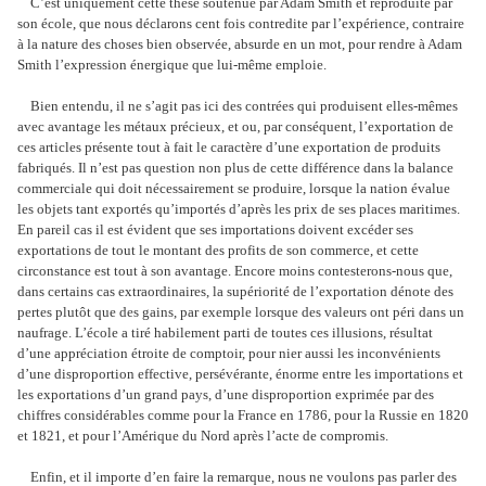
C’est uniquement cette thèse soutenue par Adam Smith et reproduite par
son école, que nous déclarons cent fois contredite par l’expérience, contraire
à la nature des choses bien observée, absurde en un mot, pour rendre à Adam
Smith l’expression énergique que lui-même emploie.
Bien entendu, il ne s’agit pas ici des contrées qui produisent elles-mêmes
avec avantage les métaux précieux, et ou, par conséquent, l’exportation de
ces articles présente tout à fait le caractère d’une exportation de produits
fabriqués. Il n’est pas question non plus de cette différence dans la balance
commerciale qui doit nécessairement se produire, lorsque la nation évalue
les objets tant exportés qu’importés d’après les prix de ses places maritimes.
En pareil cas il est évident que ses importations doivent excéder ses
exportations de tout le montant des profits de son commerce, et cette
circonstance est tout à son avantage. Encore moins contesterons-nous que,
dans certains cas extraordinaires, la supériorité de l’exportation dénote des
pertes plutôt que des gains, par exemple lorsque des valeurs ont péri dans un
naufrage. L’école a tiré habilement parti de toutes ces illusions, résultat
d’une appréciation étroite de comptoir, pour nier aussi les inconvénients
d’une disproportion effective, persévérante, énorme entre les importations et
les exportations d’un grand pays, d’une disproportion exprimée par des
chiffres considérables comme pour la France en 1786, pour la Russie en 1820
et 1821, et pour l’Amérique du Nord après l’acte de compromis.
Enfin, et il importe d’en faire la remarque, nous ne voulons pas parler des