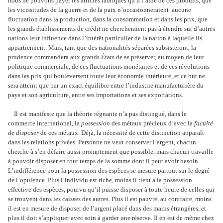
nous ne pouvons payer les articles fabriqués qu’à l’aide de ces produits, que
les vicissitudes de la guerre et de la paix n’occasionneraient aucune
fluctuation dans la production, dans la consommation et dans les prix, que
les grands établissements de crédit ne chercheraient pas à étendre sur d’autres
nations leur influence dans l’intérêt particulier de la nation à laquelle ils
appartiennent. Mais, tant que des nationalités séparées subsisteront, la
prudence commandera aux grands États de se préserver, au moyen de leur
politique commerciale, de ces fluctuations monétaires et de ces révolutions
dans les prix qui bouleversent toute leur économie intérieure, et ce but ne
sera atteint que par un exact équilibre entre l’industrie manufacturière du
pays et son agriculture, entre ses importations et ses exportations.
Il est manifeste que la théorie régnante n’a pas distingué, dans le
commerce international, la
possession
des métaux précieux d’avec la
faculté
de disposer
de ces métaux. Déjà, la nécessité de cette distinction apparaît
dans les relations privées. Personne ne veut conserver l’argent, chacun
cherche à s’en défaire aussi promptement que possible, mais chacun travaille
à pouvoir disposer en tout temps de la somme dont il peut avoir besoin.
L’indifférence pour la possession des espèces se mesure partout sur le degré
de l’opulence. Plus l’individu est riche, moins il tient à la possession
effective des espèces, pourvu qu’il puisse disposer à toute heure de celles qui
se trouvent dans les caisses des autres. Plus il est pauvre, au contraire, moins
il est en mesure de disposer de l’argent placé dans des mains étrangères, et
plus il doit s’appliquer avec soin à garder une réserve. Il en est de même chez