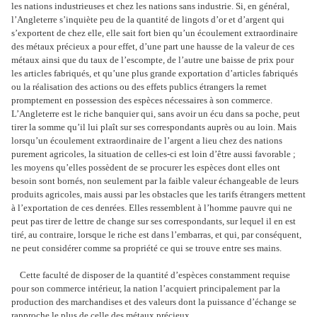
les nations industrieuses et chez les nations sans industrie. Si, en général,
l’Angleterre s’inquiète peu de la quantité de lingots d’or et d’argent qui
s’exportent de chez elle, elle sait fort bien qu’un écoulement extraordinaire
des métaux précieux a pour effet, d’une part une hausse de la valeur de ces
métaux ainsi que du taux de l’escompte, de l’autre une baisse de prix pour
les articles fabriqués, et qu’une plus grande exportation d’articles fabriqués
ou la réalisation des actions ou des effets publics étrangers la remet
promptement en possession des espèces nécessaires à son commerce.
L’Angleterre est le riche banquier qui, sans avoir un écu dans sa poche, peut
tirer la somme qu’il lui plaît sur ses correspondants auprès ou au loin. Mais
lorsqu’un écoulement extraordinaire de l’argent a lieu chez des nations
purement agricoles, la situation de celles-ci est loin d’être aussi favorable ;
les moyens qu’elles possèdent de se procurer les espèces dont elles ont
besoin sont bornés, non seulement par la faible valeur échangeable de leurs
produits agricoles, mais aussi par les obstacles que les tarifs étrangers mettent
à l’exportation de ces denrées. Elles ressemblent à l’homme pauvre qui ne
peut pas tirer de lettre de change sur ses correspondants, sur lequel il en est
tiré, au contraire, lorsque le riche est dans l’embarras, et qui, par conséquent,
ne peut considérer comme sa propriété ce qui se trouve entre ses mains.
Cette faculté de disposer de la quantité d’espèces constamment requise
pour son commerce intérieur, la nation l’acquiert principalement par la
production des marchandises et des valeurs dont la puissance d’échange se
rapproche le plus de celle des métaux précieux.