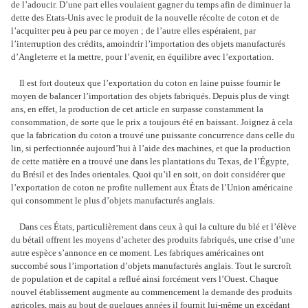
de l’adoucir. D’une part elles voulaient gagner du temps afin de diminuer la
dette des Etats-Unis avec le produit de la nouvelle récolte de coton et de
l’acquitter peu à peu par ce moyen ; de l’autre elles espéraient, par
l’interruption des crédits, amoindrir l’importation des objets manufacturés
d’Angleterre et la mettre, pour l’avenir, en équilibre avec l’exportation.
Il est fort douteux que l’exportation du coton en laine puisse fournir le
moyen de balancer l’importation des objets fabriqués. Depuis plus de vingt
ans, en effet, la production de cet article en surpasse constamment la
consommation, de sorte que le prix a toujours été en baissant. Joignez à cela
que la fabrication du coton a trouvé une puissante concurrence dans celle du
lin, si perfectionnée aujourd’hui à l’aide des machines, et que la production
de cette matière en a trouvé une dans les plantations du Texas, de l’Égypte,
du Brésil et des Indes orientales. Quoi qu’il en soit, on doit considérer que
l’exportation de coton ne profite nullement aux États de l’Union américaine
qui consomment le plus d’objets manufacturés anglais.
Dans ces États, particulièrement dans ceux à qui la culture du blé et l’élève
du bétail offrent les moyens d’acheter des produits fabriqués, une crise d’une
autre espèce s’annonce en ce moment. Les fabriques américaines ont
succombé sous l’importation d’objets manufacturés anglais. Tout le surcroît
de population et de capital a reflué ainsi forcément vers l’Ouest. Chaque
nouvel établissement augmente au commencement la demande des produits
agricoles, mais au bout de quelques années il fournit lui-même un excédant