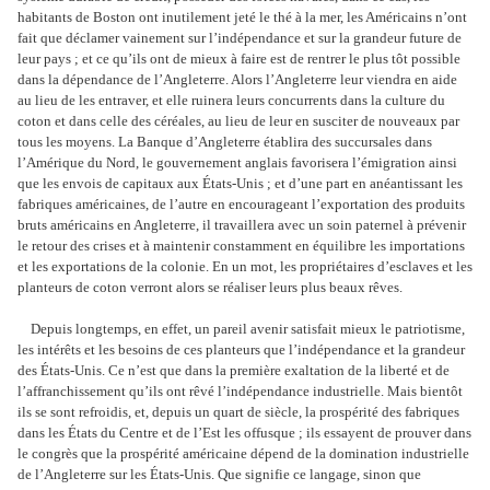
habitants de Boston ont inutilement jeté le thé à la mer, les Américains n’ont
fait que déclamer vainement sur l’indépendance et sur la grandeur future de
leur pays ; et ce qu’ils ont de mieux à faire est de rentrer le plus tôt possible
dans la dépendance de l’Angleterre. Alors l’Angleterre leur viendra en aide
au lieu de les entraver, et elle ruinera leurs concurrents dans la culture du
coton et dans celle des céréales, au lieu de leur en susciter de nouveaux par
tous les moyens. La Banque d’Angleterre établira des succursales dans
l’Amérique du Nord, le gouvernement anglais favorisera l’émigration ainsi
que les envois de capitaux aux États-Unis ; et d’une part en anéantissant les
fabriques américaines, de l’autre en encourageant l’exportation des produits
bruts américains en Angleterre, il travaillera avec un soin paternel à prévenir
le retour des crises et à maintenir constamment en équilibre les importations
et les exportations de la colonie. En un mot, les propriétaires d’esclaves et les
planteurs de coton verront alors se réaliser leurs plus beaux rêves.
Depuis longtemps, en effet, un pareil avenir satisfait mieux le patriotisme,
les intérêts et les besoins de ces planteurs que l’indépendance et la grandeur
des États-Unis. Ce n’est que dans la première exaltation de la liberté et de
l’affranchissement qu’ils ont rêvé l’indépendance industrielle. Mais bientôt
ils se sont refroidis, et, depuis un quart de siècle, la prospérité des fabriques
dans les États du Centre et de l’Est les offusque ; ils essayent de prouver dans
le congrès que la prospérité américaine dépend de la domination industrielle
de l’Angleterre sur les États-Unis. Que signifie ce langage, sinon que