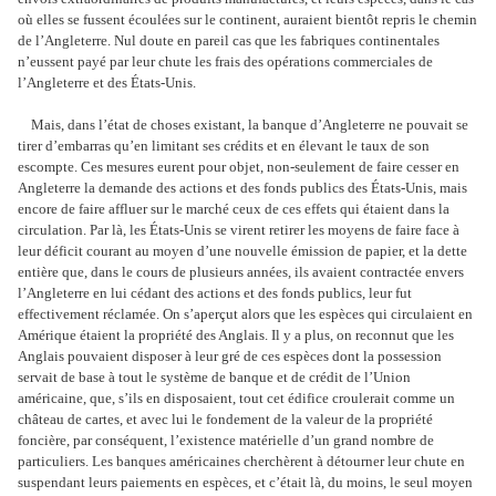
où elles se fussent écoulées sur le continent, auraient bientôt repris le chemin
de l’Angleterre. Nul doute en pareil cas que les fabriques continentales
n’eussent payé par leur chute les frais des opérations commerciales de
l’Angleterre et des États-Unis.
Mais, dans l’état de choses existant, la banque d’Angleterre ne pouvait se
tirer d’embarras qu’en limitant ses crédits et en élevant le taux de son
escompte. Ces mesures eurent pour objet, non-seulement de faire cesser en
Angleterre la demande des actions et des fonds publics des États-Unis, mais
encore de faire affluer sur le marché ceux de ces effets qui étaient dans la
circulation. Par là, les États-Unis se virent retirer les moyens de faire face à
leur déficit courant au moyen d’une nouvelle émission de papier, et la dette
entière que, dans le cours de plusieurs années, ils avaient contractée envers
l’Angleterre en lui cédant des actions et des fonds publics, leur fut
effectivement réclamée. On s’aperçut alors que les espèces qui circulaient en
Amérique étaient la propriété des Anglais. Il y a plus, on reconnut que les
Anglais pouvaient disposer à leur gré de ces espèces dont la possession
servait de base à tout le système de banque et de crédit de l’Union
américaine, que, s’ils en disposaient, tout cet édifice croulerait comme un
château de cartes, et avec lui le fondement de la valeur de la propriété
foncière, par conséquent, l’existence matérielle d’un grand nombre de
particuliers. Les banques américaines cherchèrent à détourner leur chute en
suspendant leurs paiements en espèces, et c’était là, du moins, le seul moyen