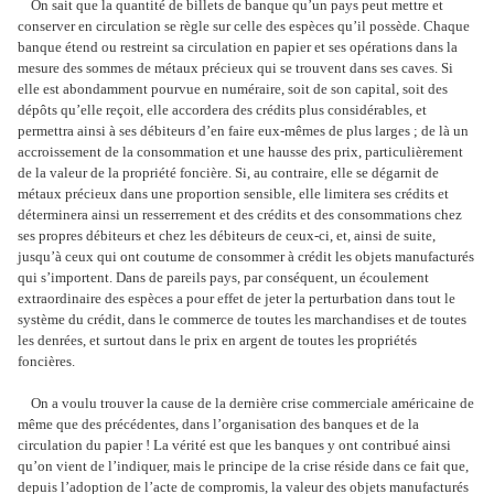
On sait que la quantité de billets de banque qu’un pays peut mettre et
conserver en circulation se règle sur celle des espèces qu’il possède. Chaque
banque étend ou restreint sa circulation en papier et ses opérations dans la
mesure des sommes de métaux précieux qui se trouvent dans ses caves. Si
elle est abondamment pourvue en numéraire, soit de son capital, soit des
dépôts qu’elle reçoit, elle accordera des crédits plus considérables, et
permettra ainsi à ses débiteurs d’en faire eux-mêmes de plus larges ; de là un
accroissement de la consommation et une hausse des prix, particulièrement
de la valeur de la propriété foncière. Si, au contraire, elle se dégarnit de
métaux précieux dans une proportion sensible, elle limitera ses crédits et
déterminera ainsi un resserrement et des crédits et des consommations chez
ses propres débiteurs et chez les débiteurs de ceux-ci, et, ainsi de suite,
jusqu’à ceux qui ont coutume de consommer à crédit les objets manufacturés
qui s’importent. Dans de pareils pays, par conséquent, un écoulement
extraordinaire des espèces a pour effet de jeter la perturbation dans tout le
système du crédit, dans le commerce de toutes les marchandises et de toutes
les denrées, et surtout dans le prix en argent de toutes les propriétés
foncières.
On a voulu trouver la cause de la dernière crise commerciale américaine de
même que des précédentes, dans l’organisation des banques et de la
circulation du papier ! La vérité est que les banques y ont contribué ainsi
qu’on vient de l’indiquer, mais le principe de la crise réside dans ce fait que,
depuis l’adoption de l’acte de compromis, la valeur des objets manufacturés