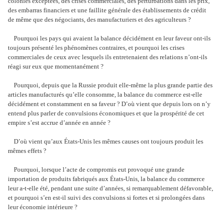
colonies exceptées, des crises commerciales, des perturbations dans les prix,
des embarras financiers et une faillite générale des établissements de crédit
de même que des négociants, des manufacturiers et des agriculteurs ?
Pourquoi les pays qui avaient la balance décidément en leur faveur ont-ils
toujours présenté les phénomènes contraires, et pourquoi les crises
commerciales de ceux avec lesquels ils entretenaient des relations n’ont-ils
réagi sur eux que momentanément ?
Pourquoi, depuis que la Russie produit elle-même la plus grande partie des
articles manufacturés qu’elle consomme, la balance du commerce est-elle
décidément et constamment en sa faveur ? D’où vient que depuis lors on n’y
entend plus parler de convulsions économiques et que la prospérité de cet
empire s’est accrue d’année en année ?
D’où vient qu’aux États-Unis les mêmes causes ont toujours produit les
mêmes effets ?
Pourquoi, lorsque l’acte de compromis eut provoqué une grande
importation de produits fabriqués aux États-Unis, la balance du commerce
leur a-t-elle été, pendant une suite d’années, si remarquablement défavorable,
et pourquoi s’en est-il suivi des convulsions si fortes et si prolongées dans
leur économie intérieure ?