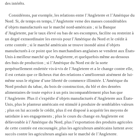
des intérêts.
Considérons, par exemple, les relations entre l’Angleterre et l’Amérique du
Nord. Si, de temps en temps, l’Angleterre verse des masses considérables
d’objets manufacturés sur le marché nord-américain ; si la Banque
d’Angleterre, par le taux élevé ou bas de ses escomptes, facilite ou restreint à
un degré extraordinaire les envois pour l’Amérique du Nord et le crédit à
cette contrée ; si le marché américain se trouve inondé ainsi d’objets
manufacturés à ce point que les marchandises anglaises se vendent aux États-
Unis à meilleur marché qu’en Angleterre, et quelquefois même au-dessous
des frais de production ; si l’Amérique du Nord est de la sorte
perpétuellement endettée vis-à-vis de l’Angleterre et a le change contre elle,
il est certain que ce fâcheux état des relations s’améliorerait aisément de lui-
même sous le régime d’une liberté de commerce illimitée. L’Amérique du
Nord produit du tabac, du bois de construction, du blé et des denrées
alimentaires de toute espèce à un prix incomparablement plus bas que
l’Angleterre. Plus il s’expédie d’objets manufacturés d’Angleterre aux États-
Unis, plus le planteur américain est stimulé à produire de semblables valeurs
; plus on lui accorde le crédit, plus il est disposé à acquérir les moyens de
satisfaire à ses engagements ; plus le cours du change en Angleterre est
défavorable à l’Amérique du Nord, plus l’exportation des produits agricoles
de cette contrée est encouragée, plus les agriculteurs américains luttent avec
succès contre les agriculteurs anglais sur le marché de l’Angleterre.