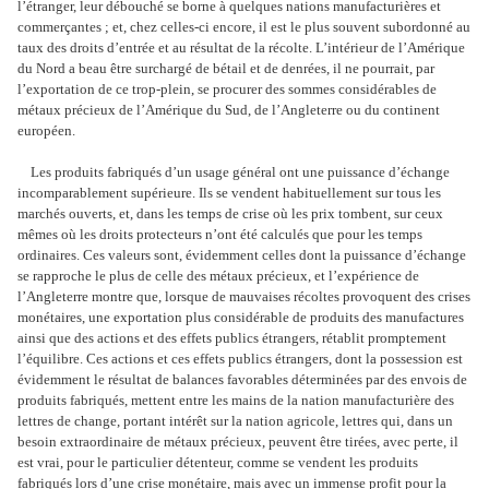
l’étranger, leur débouché se borne à quelques nations manufacturières et
commerçantes ; et, chez celles-ci encore, il est le plus souvent subordonné au
taux des droits d’entrée et au résultat de la récolte. L’intérieur de l’Amérique
du Nord a beau être surchargé de bétail et de denrées, il ne pourrait, par
l’exportation de ce trop-plein, se procurer des sommes considérables de
métaux précieux de l’Amérique du Sud, de l’Angleterre ou du continent
européen.
Les produits fabriqués d’un usage général ont une puissance d’échange
incomparablement supérieure. Ils se vendent habituellement sur tous les
marchés ouverts, et, dans les temps de crise où les prix tombent, sur ceux
mêmes où les droits protecteurs n’ont été calculés que pour les temps
ordinaires. Ces valeurs sont, évidemment celles dont la puissance d’échange
se rapproche le plus de celle des métaux précieux, et l’expérience de
l’Angleterre montre que, lorsque de mauvaises récoltes provoquent des crises
monétaires, une exportation plus considérable de produits des manufactures
ainsi que des actions et des effets publics étrangers, rétablit promptement
l’équilibre. Ces actions et ces effets publics étrangers, dont la possession est
évidemment le résultat de balances favorables déterminées par des envois de
produits fabriqués, mettent entre les mains de la nation manufacturière des
lettres de change, portant intérêt sur la nation agricole, lettres qui, dans un
besoin extraordinaire de métaux précieux, peuvent être tirées, avec perte, il
est vrai, pour le particulier détenteur, comme se vendent les produits
fabriqués lors d’une crise monétaire, mais avec un immense profit pour la