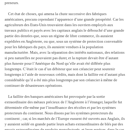
preneurs.
Cet état de choses, qui amena la chute successive des fabriques
américaines, procura cependant l’apparence d’une grande prospérité. Car les
agriculteurs des Etats-Unis trouvaient dans les ouvriers employés aux
travaux publics et payés avec les capitaux anglais le débouché d’une grande
partie des denrées que, sous un régime de libre commerce, ils auraient
expédiées en Angleterre, ou que, sous un système de protection convenable
pour les fabriques du pays, ils auraient vendues à la population
manufacturière. Mais, avec la séparation des intérêts nationaux, des relations
si peu naturelles ne pouvaient pas durer, et la rupture devait être d’autant
plus funeste pour l’Amérique du Nord qu’elle avait été différée plus
longtemps. C’était le cas d’un débiteur que son créancier peut soutenir
longtemps à l’aide de nouveaux crédits, mais dont la faillite est d’autant plus
considérable qu’il a été mis plus longtemps par son créancier à même de
continuer de désastreuses opérations.
La faillite des banques américaines fut provoquée par la sortie
extraordinaire des métaux précieux de l’Angleterre à l’étranger, laquelle fut
déterminée elle-même par l’insuffisance des récoltes et par les systèmes
protecteurs du continent. Nous disons par les systèmes protecteurs du
continent ; car, si les marchés de l’Europe eussent été ouverts aux Anglais, ils
y auraient soldé en grande partie leurs achats extraordinaires de blés par des
envois extraordinaires de produits manufacturés, et leurs espèces, dans le cas