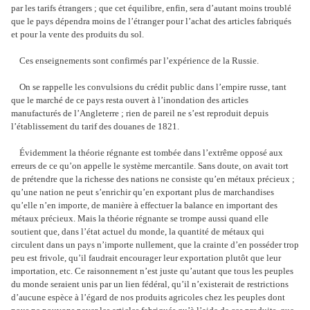
par les tarifs étrangers ; que cet équilibre, enfin, sera d’autant moins troublé
que le pays dépendra moins de l’étranger pour l’achat des articles fabriqués
et pour la vente des produits du sol.
Ces enseignements sont confirmés par l’expérience de la Russie.
On se rappelle les convulsions du crédit public dans l’empire russe, tant
que le marché de ce pays resta ouvert à l’inondation des articles
manufacturés de l’Angleterre ; rien de pareil ne s’est reproduit depuis
l’établissement du tarif des douanes de 1821.
Évidemment la théorie régnante est tombée dans l’extrême opposé aux
erreurs de ce qu’on appelle le système mercantile. Sans doute, on avait tort
de prétendre que la richesse des nations ne consiste qu’en métaux précieux ;
qu’une nation ne peut s’enrichir qu’en exportant plus de marchandises
qu’elle n’en importe, de manière à effectuer la balance en important des
métaux précieux. Mais la théorie régnante se trompe aussi quand elle
soutient que, dans l’état actuel du monde, la quantité de métaux qui
circulent dans un pays n’importe nullement, que la crainte d’en posséder trop
peu est frivole, qu’il faudrait encourager leur exportation plutôt que leur
importation, etc. Ce raisonnement n’est juste qu’autant que tous les peuples
du monde seraient unis par un lien fédéral, qu’il n’existerait de restrictions
d’aucune espèce à l’égard de nos produits agricoles chez les peuples dont