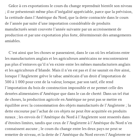
Grâce à ces exportations le cours du change reprendrait bientôt son niveau
; il ne présenterait même plus d’inégalité appréciable, parce que la prévision,
la certitude dans l’Amérique du Nord, que la dette contractée dans le cours
de l’année par suite d’une importation considérable de produits
manufacturés serait couverte l’année suivante par un accroissement de
production et par une exportation plus forte, déterminerait des arrangements
amiables.
C’est ainsi que les choses se passeraient, dans le cas où les relations entre
les manufacturiers anglais et les agriculteurs américains ne rencontreraient
pas plus d’entraves qu’il n’en existe entre les mêmes manufacturiers anglais
et les agriculteurs d’Irlande. Mais il n’en est pas et il ne saurait en être ainsi,
lorsque l’Angleterre grève le tabac américain d’un droit d’importation de
500 à 1 000 pour cent de la valeur, lorsque, par son tarif, elle rend
l’importation du bois de construction impossible et ne permet celle des
denrées alimentaires d’Amérique que dans le cas de cherté. Dans un tel état
de choses, la production agricole en Amérique ne peut pas se mettre en
équilibre avec la consommation des objets manufacturés de l’Angleterre ; la
dette encourue par l’achat de ces objets ne peut être acquittée en produits
ruraux ; les envois de l’Amérique du Nord à l’Angleterre sont resserrés dans
d’étroites limites, tandis que ceux de l’Angleterre à l’Amérique du Nord n’en
connaissent aucune ; le cours du change entre les deux pays ne peut se
remettre de niveau, et la dette de l’Amérique du Nord envers l’Angleterre ne