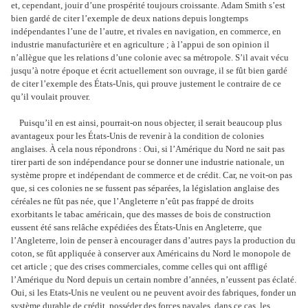
et, cependant, jouir d’une prospérité toujours croissante. Adam Smith s’est
bien gardé de citer l’exemple de deux nations depuis longtemps
indépendantes l’une de l’autre, et rivales en navigation, en commerce, en
industrie manufacturière et en agriculture ; à l’appui de son opinion il
n’allègue que les relations d’une colonie avec sa métropole. S’il avait vécu
jusqu’à notre époque et écrit actuellement son ouvrage, il se fût bien gardé
de citer l’exemple des États-Unis, qui prouve justement le contraire de ce
qu’il voulait prouver.
Puisqu’il en est ainsi, pourrait-on nous objecter, il serait beaucoup plus
avantageux pour les États-Unis de revenir à la condition de colonies
anglaises. À cela nous répondrons : Oui, si l’Amérique du Nord ne sait pas
tirer parti de son indépendance pour se donner une industrie nationale, un
système propre et indépendant de commerce et de crédit. Car, ne voit-on pas
que, si ces colonies ne se fussent pas séparées, la législation anglaise des
céréales ne fût pas née, que l’Angleterre n’eût pas frappé de droits
exorbitants le tabac américain, que des masses de bois de construction
eussent été sans relâche expédiées des États-Unis en Angleterre, que
l’Angleterre, loin de penser à encourager dans d’autres pays la production du
coton, se fût appliquée à conserver aux Américains du Nord le monopole de
cet article ; que des crises commerciales, comme celles qui ont affligé
l’Amérique du Nord depuis un certain nombre d’années, n’eussent pas éclaté.
Oui, si les Etats-Unis ne veulent ou ne peuvent avoir des fabriques, fonder un
système durable de crédit, posséder des forces navales, dans ce cas, les