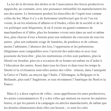
La loi de la division des tâches et de l’association des forces productives
rapproche, au contraire, avec une puissance irrésistible les manufacturiers les
uns des autres. Le frottement produit les étincelles de l’esprit tout comme
celles du feu. Mais il n’y a de frottement intellectuel que là où l’on est
voisin, là où les relations d’affaires et d’études, celles de la société et de la
vie politique sont fréquentes, là où il existe un grand commerce de
marchandises et d’idées. plus les hommes vivent unis dans un seul et même
lieu, plus chacun d’eux a besoin pour son industrie du concours de tous les
autres ; plus son industrie exige de lumières, de prudence et de culture,
moins l’arbitraire, l’absence des lois, l’oppression et les prétentions
illégitimes sont compatibles avec l’activité des individus et avec leur
poursuite du bien-être ; plus les institutions civiles sont parfaites, plus la
liberté est étendue, plus on a occasion de se former soi-même ou d’aider à
l’éducation des autres. Aussi dans tous les lieux et dans tous les temps la
liberté et la civilisation sont-elles sorties des villes : témoin, dans l’antiquité
la Grèce et l’Italie, au moyen âge l’Italie, l’Allemagne, la Belgique et la
Hollande, plus tard l’Angleterre, et tout récemment l’Amérique du Nord et la
France.
Mais il y a deux espèces de villes ; nous appellerons les unes productives,
les autres consommatrices. Il y a des villes qui mettent en oeuvre les matières
brutes, et qui les paient à la campagne en articles manufacturés, de même que
les denrées alimentaires dont elles ont besoin ; ce sont les cités