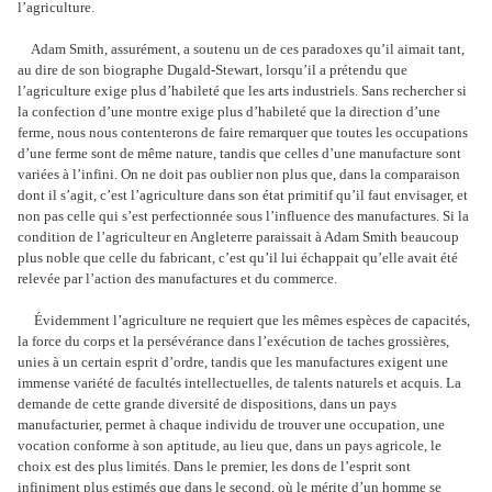
l’agriculture.
Adam Smith, assurément, a soutenu un de ces paradoxes qu’il aimait tant,
au dire de son biographe Dugald-Stewart, lorsqu’il a prétendu que
l’agriculture exige plus d’habileté que les arts industriels. Sans rechercher si
la confection d’une montre exige plus d’habileté que la direction d’une
ferme, nous nous contenterons de faire remarquer que toutes les occupations
d’une ferme sont de même nature, tandis que celles d’une manufacture sont
variées à l’infini. On ne doit pas oublier non plus que, dans la comparaison
dont il s’agit, c’est l’agriculture dans son état primitif qu’il faut envisager, et
non pas celle qui s’est perfectionnée sous l’influence des manufactures. Si la
condition de l’agriculteur en Angleterre paraissait à Adam Smith beaucoup
plus noble que celle du fabricant, c’est qu’il lui échappait qu’elle avait été
relevée par l’action des manufactures et du commerce.
Évidemment l’agriculture ne requiert que les mêmes espèces de capacités,
la force du corps et la persévérance dans l’exécution de taches grossières,
unies à un certain esprit d’ordre, tandis que les manufactures exigent une
immense variété de facultés intellectuelles, de talents naturels et acquis. La
demande de cette grande diversité de dispositions, dans un pays
manufacturier, permet à chaque individu de trouver une occupation, une
vocation conforme à son aptitude, au lieu que, dans un pays agricole, le
choix est des plus limités. Dans le premier, les dons de l’esprit sont
infiniment plus estimés que dans le second, où le mérite d’un homme se