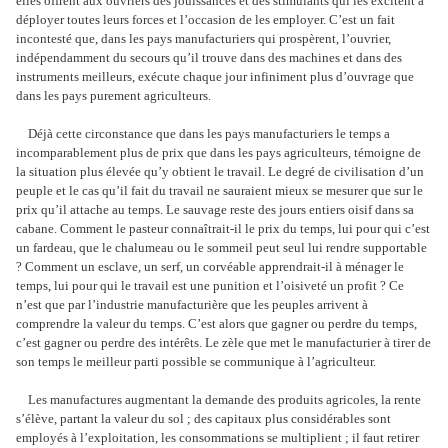
elles offrent aux ouvriers des jouissances et des stimulants qui les excitent à
déployer toutes leurs forces et l’occasion de les employer. C’est un fait
incontesté que, dans les pays manufacturiers qui prospèrent, l’ouvrier,
indépendamment du secours qu’il trouve dans des machines et dans des
instruments meilleurs, exécute chaque jour infiniment plus d’ouvrage que
dans les pays purement agriculteurs.
Déjà cette circonstance que dans les pays manufacturiers le temps a
incomparablement plus de prix que dans les pays agriculteurs, témoigne de
la situation plus élevée qu’y obtient le travail. Le degré de civilisation d’un
peuple et le cas qu’il fait du travail ne sauraient mieux se mesurer que sur le
prix qu’il attache au temps. Le sauvage reste des jours entiers oisif dans sa
cabane. Comment le pasteur connaîtrait-il le prix du temps, lui pour qui c’est
un fardeau, que le chalumeau ou le sommeil peut seul lui rendre supportable
? Comment un esclave, un serf, un corvéable apprendrait-il à ménager le
temps, lui pour qui le travail est une punition et l’oisiveté un profit ? Ce
n’est que par l’industrie manufacturière que les peuples arrivent à
comprendre la valeur du temps. C’est alors que gagner ou perdre du temps,
c’est gagner ou perdre des intérêts. Le zèle que met le manufacturier à tirer de
son temps le meilleur parti possible se communique à l’agriculteur.
Les manufactures augmentant la demande des produits agricoles, la rente
s’élève, partant la valeur du sol ; des capitaux plus considérables sont
employés à l’exploitation, les consommations se multiplient ; il faut retirer