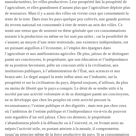
manufacturières, les villes productives. Leur prospérité fait la prospérité de
l’agriculture, et elles grandissent d’autant plus que l’agriculture déploie plus
de ressources. Mais il y a aussi des villes où vivent ceux qui consomment la
rente de la terre. Dans tous les pays quelque peu cultivés, une grande portion
du revenu national est consommée à titre de rentes au sein des villes. Ce
serait une erreur que de soutenir en thèse générale que ces consommations
nuisent à la production ou même ne lui sont pas utiles ; car la possibilité de
s’assurer, au moyen d’une rente territoriale, une existence indépendante, est
un puissant aiguillon à l’économie, à l’emploi des épargnes dans
l’agriculture et aux améliorations agricoles. De plus, jaloux de se distinguer
parmi ses concitoyens, le propriétaire, que son éducation et l’indépendance
de sa position favorisent, prête un concours utile à la civilisation, aux
institutions publiques, à l’administration de l’État, aux sciences et aux
beaux-arts. Le degré auquel la rente influe ainsi sur l’industrie, sur la
prospérité et sur la civilisation du pays, dépend toujours, d’ailleurs, du plus
ou moins de liberté que le pays a conquis. Le désir de se rendre utile à la
société par une activité volontaire et de se distinguer parmi ses concitoyens,
ne se développe que chez les peuples où cette activité procure la
reconnaissance, l’estime publique et des dignités ; mais non pas chez ceux
où l’ambition de l’estime publique et l’indépendance vis-à-vis du pouvoir
sont regardées d’un oeil jaloux. Chez ces derniers, le propriétaire
s’abandonnera plutôt à la débauche ou à l’oisiveté, et, en livrant ainsi au
mépris l’activité utile, en portant atteinte à la morale, il compromettra
jusqu’au principe même de la force productive du pays. Si sa consommation