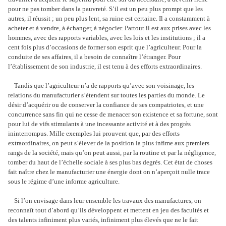
pour ne pas tomber dans la pauvreté. S’il est un peu plus prompt que les
autres, il réussit ; un peu plus lent, sa ruine est certaine. Il a constamment à
acheter et à vendre, à échanger, à négocier. Partout il est aux prises avec les
hommes, avec des rapports variables, avec les lois et les institutions ; il a
cent fois plus d’occasions de former son esprit que l’agriculteur. Pour la
conduite de ses affaires, il a besoin de connaître l’étranger. Pour
l’établissement de son industrie, il est tenu à des efforts extraordinaires.
Tandis que l’agriculteur n’a de rapports qu’avec son voisinage, les
relations du manufacturier s’étendent sur toutes les parties du monde. Le
désir d’acquérir ou de conserver la confiance de ses compatriotes, et une
concurrence sans fin qui ne cesse de menacer son existence et sa fortune, sont
pour lui de vifs stimulants à une incessante activité et à des progrès
ininterrompus. Mille exemples lui prouvent que, par des efforts
extraordinaires, on peut s’élever de la position la plus infime aux premiers
rangs de la société, mais qu’on peut aussi, par la routine et par la négligence,
tomber du haut de l’échelle sociale à ses plus bas degrés. Cet état de choses
fait naître chez le manufacturier une énergie dont on n’aperçoit nulle trace
sous le régime d’une informe agriculture.
Si l’on envisage dans leur ensemble les travaux des manufactures, on
reconnaît tout d’abord qu’ils développent et mettent en jeu des facultés et
des talents infiniment plus variés, infiniment plus élevés que ne le fait