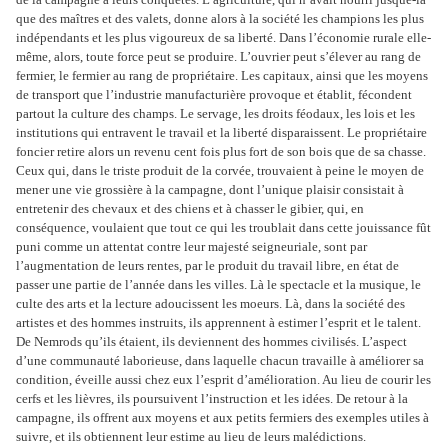
que des maîtres et des valets, donne alors à la société les champions les plus
indépendants et les plus vigoureux de sa liberté. Dans l’économie rurale elle-
même, alors, toute force peut se produire. L’ouvrier peut s’élever au rang de
fermier, le fermier au rang de propriétaire. Les capitaux, ainsi que les moyens
de transport que l’industrie manufacturière provoque et établit, fécondent
partout la culture des champs. Le servage, les droits féodaux, les lois et les
institutions qui entravent le travail et la liberté disparaissent. Le propriétaire
foncier retire alors un revenu cent fois plus fort de son bois que de sa chasse.
Ceux qui, dans le triste produit de la corvée, trouvaient à peine le moyen de
mener une vie grossière à la campagne, dont l’unique plaisir consistait à
entretenir des chevaux et des chiens et à chasser le gibier, qui, en
conséquence, voulaient que tout ce qui les troublait dans cette jouissance fût
puni comme un attentat contre leur majesté seigneuriale, sont par
l’augmentation de leurs rentes, par le produit du travail libre, en état de
passer une partie de l’année dans les villes. Là le spectacle et la musique, le
culte des arts et la lecture adoucissent les moeurs. Là, dans la société des
artistes et des hommes instruits, ils apprennent à estimer l’esprit et le talent.
De Nemrods qu’ils étaient, ils deviennent des hommes civilisés. L’aspect
d’une communauté laborieuse, dans laquelle chacun travaille à améliorer sa
condition, éveille aussi chez eux l’esprit d’amélioration. Au lieu de courir les
cerfs et les lièvres, ils poursuivent l’instruction et les idées. De retour à la
campagne, ils offrent aux moyens et aux petits fermiers des exemples utiles à
suivre, et ils obtiennent leur estime au lieu de leurs malédictions.