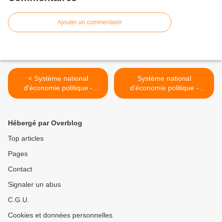
Ajouter un commentaire
< Système national
Système national
d'économie politique -
d'économie politique -
Friedrich List - L. II, ch. VI :
Friedrich List - L. II, ch. VIII
L'économie publique et
: L'industrie manufacturière
l'économie de l'état.
et les forces productives
Hébergé par Overblog
L'économie politique et
naturelles du pays >
l'économie nationale
Top articles
Pages
Contact
Signaler un abus
C.G.U.
Cookies et données personnelles