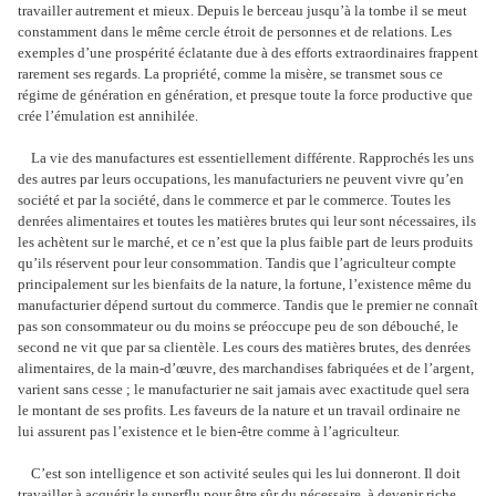
travailler autrement et mieux. Depuis le berceau jusqu’à la tombe il se meut
constamment dans le même cercle étroit de personnes et de relations. Les
exemples d’une prospérité éclatante due à des efforts extraordinaires frappent
rarement ses regards. La propriété, comme la misère, se transmet sous ce
régime de génération en génération, et presque toute la force productive que
crée l’émulation est annihilée.
La vie des manufactures est essentiellement différente. Rapprochés les uns
des autres par leurs occupations, les manufacturiers ne peuvent vivre qu’en
société et par la société, dans le commerce et par le commerce. Toutes les
denrées alimentaires et toutes les matières brutes qui leur sont nécessaires, ils
les achètent sur le marché, et ce n’est que la plus faible part de leurs produits
qu’ils réservent pour leur consommation. Tandis que l’agriculteur compte
principalement sur les bienfaits de la nature, la fortune, l’existence même du
manufacturier dépend surtout du commerce. Tandis que le premier ne connaît
pas son consommateur ou du moins se préoccupe peu de son débouché, le
second ne vit que par sa clientèle. Les cours des matières brutes, des denrées
alimentaires, de la main-d’œuvre, des marchandises fabriquées et de l’argent,
varient sans cesse ; le manufacturier ne sait jamais avec exactitude quel sera
le montant de ses profits. Les faveurs de la nature et un travail ordinaire ne
lui assurent pas l’existence et le bien-être comme à l’agriculteur.
C’est son intelligence et son activité seules qui les lui donneront. Il doit
travailler à acquérir le superflu pour être sûr du nécessaire, à devenir riche