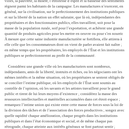
villes, la pauvreté, la misère, l’étroitesse d’esprit et la bassesse des sentiments
règnent parmi les habitants de la campagne. Les manufactures n’exercent, en
général, sur la civilisation, sur le perfectionnement des institutions publiques
et sur la liberté de la nation un effet salutaire, que là où, indépendantes des
propriétaires et des fonctionnaires publics, elles travaillent, soit pour la
masse de la population rurale, soif pour l’exportation, et achètent une grande
quantité de produits agricoles pour les mettre en oeuvre ou pour s’en nourrir.
À mesure que cette saine industrie manufacturière se fortifiera, elle attirera à
elle celle que les consommateurs dont on vient de parler avaient fait naître ;
en même temps que les propriétaires, les employés de l’État et les institutions
publiques se perfectionneront au profit de la communauté.
Considérez une grande ville où les manufacturiers sont nombreux,
indépendants, amis de la liberté, instruits et riches, ou les négociants ont les
mêmes intérêts et la même situation, où les propriétaires se sentent obligés de
se concilier l’estime publique, où les employés de l’État sont soumis au
contrôle de l’opinion, où les savants et les artistes travaillent pour le grand
public et tirent de lui leurs moyens d’existence ; considérez la masse des
ressources intellectuelles et matérielles accumulées dans cet étroit espace ;
remarquez l’intime union qui existe entre cette masse de forces sous la loi de
la division des tâches et de l’association des forces productives ; songez avec
quelle rapidité chaque amélioration, chaque progrès dans les institutions
publiques et dans l’état économique et social, et de même chaque pas
rétrograde, chaque atteinte aux intérêts généraux se font partout sentir ;