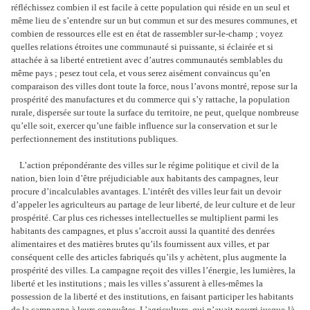
réfléchissez combien il est facile à cette population qui réside en un seul et
même lieu de s’entendre sur un but commun et sur des mesures communes, et
combien de ressources elle est en état de rassembler sur-le-champ ; voyez
quelles relations étroites une communauté si puissante, si éclairée et si
attachée à sa liberté entretient avec d’autres communautés semblables du
même pays ; pesez tout cela, et vous serez aisément convaincus qu’en
comparaison des villes dont toute la force, nous l’avons montré, repose sur la
prospérité des manufactures et du commerce qui s’y rattache, la population
rurale, dispersée sur toute la surface du territoire, ne peut, quelque nombreuse
qu’elle soit, exercer qu’une faible influence sur la conservation et sur le
perfectionnement des institutions publiques.
L’action prépondérante des villes sur le régime politique et civil de la
nation, bien loin d’être préjudiciable aux habitants des campagnes, leur
procure d’incalculables avantages. L’intérêt des villes leur fait un devoir
d’appeler les agriculteurs au partage de leur liberté, de leur culture et de leur
prospérité. Car plus ces richesses intellectuelles se multiplient parmi les
habitants des campagnes, et plus s’accroit aussi la quantité des denrées
alimentaires et des matières brutes qu’ils fournissent aux villes, et par
conséquent celle des articles fabriqués qu’ils y achètent, plus augmente la
prospérité des villes. La campagne reçoit des villes l’énergie, les lumières, la
liberté et les institutions ; mais les villes s’assurent à elles-mêmes la
possession de la liberté et des institutions, en faisant participer les habitants
de la campagne à leurs conquêtes. L’agriculture, qui n’avait nourri jusque-là