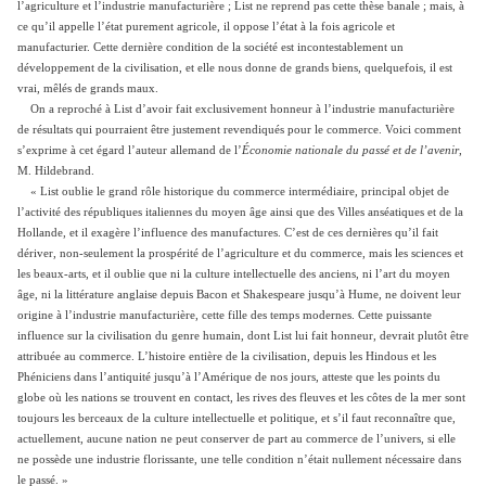
l’agriculture et l’industrie manufacturière ; List ne reprend pas cette thèse banale ; mais, à
ce qu’il appelle l’état purement agricole, il oppose l’état à la fois agricole et
manufacturier. Cette dernière condition de la société est incontestablement un
développement de la civilisation, et elle nous donne de grands biens, quelquefois, il est
vrai, mêlés de grands maux.
On a reproché à List d’avoir fait exclusivement honneur à l’industrie manufacturière
de résultats qui pourraient être justement revendiqués pour le commerce. Voici comment
s’exprime à cet égard l’auteur allemand de l’
Économie nationale du passé et de l’avenir
,
M. Hildebrand.
« List oublie le grand rôle historique du commerce intermédiaire, principal objet de
l’activité des républiques italiennes du moyen âge ainsi que des Villes anséatiques et de la
Hollande, et il exagère l’influence des manufactures. C’est de ces dernières qu’il fait
dériver, non-seulement la prospérité de l’agriculture et du commerce, mais les sciences et
les beaux-arts, et il oublie que ni la culture intellectuelle des anciens, ni l’art du moyen
âge, ni la littérature anglaise depuis Bacon et Shakespeare jusqu’à Hume, ne doivent leur
origine à l’industrie manufacturière, cette fille des temps modernes. Cette puissante
influence sur la civilisation du genre humain, dont List lui fait honneur, devrait plutôt être
attribuée au commerce. L’histoire entière de la civilisation, depuis les Hindous et les
Phéniciens dans l’antiquité jusqu’à l’Amérique de nos jours, atteste que les points du
globe où les nations se trouvent en contact, les rives des fleuves et les côtes de la mer sont
toujours les berceaux de la culture intellectuelle et politique, et s’il faut reconnaître que,
actuellement, aucune nation ne peut conserver de part au commerce de l’univers, si elle
ne possède une industrie florissante, une telle condition n’était nullement nécessaire dans
le passé. »