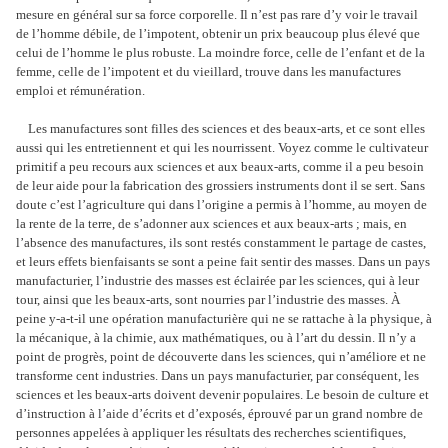
mesure en général sur sa force corporelle. Il n’est pas rare d’y voir le travail
de l’homme débile, de l’impotent, obtenir un prix beaucoup plus élevé que
celui de l’homme le plus robuste. La moindre force, celle de l’enfant et de la
femme, celle de l’impotent et du vieillard, trouve dans les manufactures
emploi et rémunération.
Les manufactures sont filles des sciences et des beaux-arts, et ce sont elles
aussi qui les entretiennent et qui les nourrissent. Voyez comme le cultivateur
primitif a peu recours aux sciences et aux beaux-arts, comme il a peu besoin
de leur aide pour la fabrication des grossiers instruments dont il se sert. Sans
doute c’est l’agriculture qui dans l’origine a permis à l’homme, au moyen de
la rente de la terre, de s’adonner aux sciences et aux beaux-arts ; mais, en
l’absence des manufactures, ils sont restés constamment le partage de castes,
et leurs effets bienfaisants se sont a peine fait sentir des masses. Dans un pays
manufacturier, l’industrie des masses est éclairée par les sciences, qui à leur
tour, ainsi que les beaux-arts, sont nourries par l’industrie des masses. À
peine y-a-t-il une opération manufacturière qui ne se rattache à la physique, à
la mécanique, à la chimie, aux mathématiques, ou à l’art du dessin. Il n’y a
point de progrès, point de découverte dans les sciences, qui n’améliore et ne
transforme cent industries. Dans un pays manufacturier, par conséquent, les
sciences et les beaux-arts doivent devenir populaires. Le besoin de culture et
d’instruction à l’aide d’écrits et d’exposés, éprouvé par un grand nombre de
personnes appelées à appliquer les résultats des recherches scientifiques,