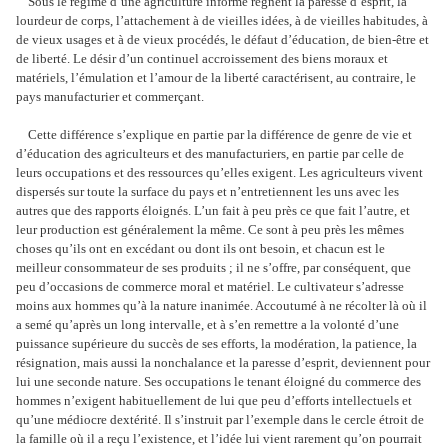
Sous le régime d’une agriculture informe règnent la paresse d’esprit, la
lourdeur de corps, l’attachement à de vieilles idées, à de vieilles habitudes, à
de vieux usages et à de vieux procédés, le défaut d’éducation, de bien-être et
de liberté. Le désir d’un continuel accroissement des biens moraux et
matériels, l’émulation et l’amour de la liberté caractérisent, au contraire, le
pays manufacturier et commerçant.
Cette différence s’explique en partie par la différence de genre de vie et
d’éducation des agriculteurs et des manufacturiers, en partie par celle de
leurs occupations et des ressources qu’elles exigent. Les agriculteurs vivent
dispersés sur toute la surface du pays et n’entretiennent les uns avec les
autres que des rapports éloignés. L’un fait à peu près ce que fait l’autre, et
leur production est généralement la même. Ce sont à peu près les mêmes
choses qu’ils ont en excédant ou dont ils ont besoin, et chacun est le
meilleur consommateur de ses produits ; il ne s’offre, par conséquent, que
peu d’occasions de commerce moral et matériel. Le cultivateur s’adresse
moins aux hommes qu’à la nature inanimée. Accoutumé à ne récolter là où il
a semé qu’après un long intervalle, et à s’en remettre a la volonté d’une
puissance supérieure du succès de ses efforts, la modération, la patience, la
résignation, mais aussi la nonchalance et la paresse d’esprit, deviennent pour
lui une seconde nature. Ses occupations le tenant éloigné du commerce des
hommes n’exigent habituellement de lui que peu d’efforts intellectuels et
qu’une médiocre dextérité. Il s’instruit par l’exemple dans le cercle étroit de
la famille où il a reçu l’existence, et l’idée lui vient rarement qu’on pourrait