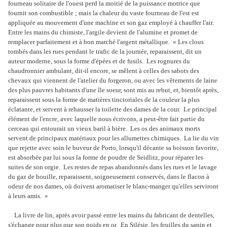
fourneau solitaire de l'ouest perd la moitié de la puissance motrice que
fournit son combustible ; mais la chaleur du vaste fourneau de l'est est
appliquée au mouvement d'une machine et son gaz employé à chauffer l'air.
Entre les mains du chimiste, l'argile devient de l'alumine et promet de
remplacer parfaitement et à bon marché l'argent métallique. « Les clous
tombés dans les rues pendant le trafic de la journée, reparaissent, dit un
auteur moderne, sous la forme d'épées et de fusils. Les rognures du
chaudronnier ambulant, dit-il encore, se mêlent à celles des sabots des
chevaux qui viennent de l'atelier du forgeron, ou avec les vêtements de laine
des plus pauvres habitants d'une île soeur, sont mis au rebut, et, bientôt après,
reparaissent sous la forme de matières tinctoriales de la couleur la plus
éclatante, et servent à rehausser la toilette des dames de la cour. Le principal
élément de l'encre, avec laquelle nous écrivons, a peut-être fait partie du
cerceau qui entourait un vieux baril à bière. Les os des animaux morts
servent de principaux matériaux pour les allumettes chimiques. La lie du vin
que rejette avec soin le buveur de Porto, lorsqu'il décante sa boisson favorite,
est absorbée par lui sous la forme de poudre de Seidlitz, pour réparer les
suites de son orgie. Les restes de repas abandonnés dans les rues et le lavage
du gaz de houille, reparaissent, soigneusement conservés, dans le flacon à
odeur de nos dames, où doivent aromatiser le blanc-manger qu'elles serviront
à leurs amis. »
La livre de lin, après avoir passé entre les mains du fabricant de dentelles,
s'échange pour plus que son poids en or. En Silésie, les feuilles du sapin et