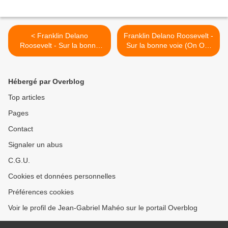
< Franklin Delano
Franklin Delano Roosevelt -
Roosevelt - Sur la bonne
Sur la bonne voie (On Our
voie (On Our Way) - 1934 -
Way) - 1934 - Appendice III
Appendice I
>
Hébergé par Overblog
Top articles
Pages
Contact
Signaler un abus
C.G.U.
Cookies et données personnelles
Préférences cookies
Voir le profil de Jean-Gabriel Mahéo sur le portail Overblog