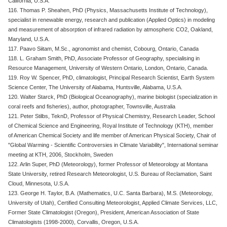
California, U.S.A.
116. Thomas P. Sheahen, PhD (Physics, Massachusetts Institute of Technology),
specialist in renewable energy, research and publication (Applied Optics) in modeling
and measurement of absorption of infrared radiation by atmospheric CO2, Oakland,
Maryland, U.S.A.
117. Paavo Siitam, M.Sc., agronomist and chemist, Cobourg, Ontario, Canada
118. L. Graham Smith, PhD, Associate Professor of Geography, specialising in
Resource Management, University of Western Ontario, London, Ontario, Canada.
119. Roy W. Spencer, PhD, climatologist, Principal Research Scientist, Earth System
Science Center, The University of Alabama, Huntsville, Alabama, U.S.A.
120. Walter Starck, PhD (Biological Oceanography), marine biologist (specialization in
coral reefs and fisheries), author, photographer, Townsville, Australia
121. Peter Stilbs, TeknD, Professor of Physical Chemistry, Research Leader, School
of Chemical Science and Engineering, Royal Institute of Technology (KTH), member
of American Chemical Society and life member of American Physical Society, Chair of
"Global Warming - Scientific Controversies in Climate Variability", International seminar
meeting at KTH, 2006, Stockholm, Sweden
122. Arlin Super, PhD (Meteorology), former Professor of Meteorology at Montana
State University, retired Research Meteorologist, U.S. Bureau of Reclamation, Saint
Cloud, Minnesota, U.S.A.
123. George H. Taylor, B.A. (Mathematics, U.C. Santa Barbara), M.S. (Meteorology,
University of Utah), Certified Consulting Meteorologist, Applied Climate Services, LLC,
Former State Climatologist (Oregon), President, American Association of State
Climatologists (1998-2000), Corvallis, Oregon, U.S.A.