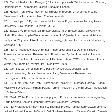
124. Mitchell Taylor, PhD, Biologist (Polar Bear Specialist), Wildlife Research Section,
Department of Environment, Igloolik, Nunavut, Canada
125. Hendrik Tennekes, PhD, former director of research, Royal Netherlands
Meteorological Institute, Arnhem, The Netherlands
126. Frank Tipler, PhD, Professor of Mathematical Physics, astrophysics, Tulane
University, New Orleans, Louisiana, U.S.A.
127. Edward M. Tomlinson, MS (Meteorology), Ph.D. (Meteorology, University of
Utah), President, Applied Weather Associates, LLC (leader in extreme rainfall storm
analyses), 21 years US Air Force in meteorology (Air Weather Service), Monument,
Colorado, U.S.A.
128. Ralf D. Tscheuschner, Dr.rer.nat. (Theoretical physics: Quantum Theory),
Freelance Lecturer and Researcher in Physics and Applied Informatics, Hamburg,
Germany. Co-author of “Falsification of The Atmospheric CO2 Greenhouse Effects
Within The Frame Of Physics, Int.J.Mod.Phys. 2009
129. Gerrit J. van der Lingen, PhD (Utrecht University), geologist and
paleoclimatologist, climate change consultant, Geoscience Research and
Investigations, Christchurch, New Zealand
130. A.J. (Tom) van Loon, PhD, Professor of Geology (Quaternary Geology), Adam
Mickiewicz University, Poznan, Poland; former President of the European Association
of Science Editors
131. Gösta Walin, PhD in Theoretical physics, Professor emeritus in oceanography,
Earth Science Center, Göteborg University, Göteborg, Sweden
132. Neil Waterhouse, PhD (Physics, Thermal, Precise Temperature Measurement),
retired, National Research Council, Bell Northern Research, Ottawa, Ontario, Canada