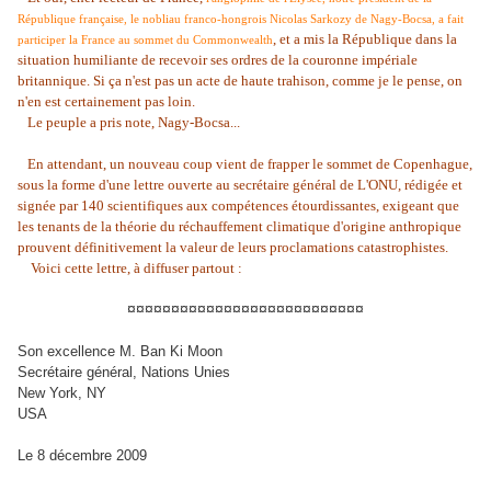
République française, le nobliau franco-hongrois Nicolas Sarkozy de Nagy-Bocsa, a fait
, et a mis la République dans la
participer la France au sommet du Commonwealth
situation humiliante de recevoir ses ordres de la couronne impériale
britannique. Si ça n'est pas un acte de haute trahison, comme je le pense, on
n'en est certainement pas loin.
Le peuple a pris note, Nagy-Bocsa...
En attendant, un nouveau coup vient de frapper le sommet de Copenhague,
sous la forme d'une lettre ouverte au secrétaire général de L'ONU, rédigée et
signée par 140 scientifiques aux compétences étourdissantes, exigeant que
les tenants de la théorie du réchauffement climatique d'origine anthropique
prouvent définitivement la valeur de leurs proclamations catastrophistes.
Voici cette lettre, à diffuser partout :
¤¤¤¤¤¤¤¤¤¤¤¤¤¤¤¤¤¤¤¤¤¤¤¤¤¤¤
Son excellence M. Ban Ki Moon
Secrétaire général, Nations Unies
New York, NY
USA
Le 8 décembre 2009