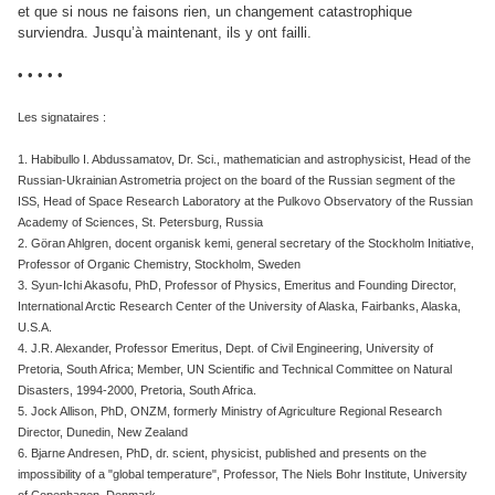
et que si nous ne faisons rien, un changement catastrophique
surviendra. Jusqu’à maintenant, ils y ont failli.
• • • • •
Les signataires :
1. Habibullo I. Abdussamatov, Dr. Sci., mathematician and astrophysicist, Head of the
Russian-Ukrainian Astrometria project on the board of the Russian segment of the
ISS, Head of Space Research Laboratory at the Pulkovo Observatory of the Russian
Academy of Sciences, St. Petersburg, Russia
2. Göran Ahlgren, docent organisk kemi, general secretary of the Stockholm Initiative,
Professor of Organic Chemistry, Stockholm, Sweden
3. Syun-Ichi Akasofu, PhD, Professor of Physics, Emeritus and Founding Director,
International Arctic Research Center of the University of Alaska, Fairbanks, Alaska,
U.S.A.
4. J.R. Alexander, Professor Emeritus, Dept. of Civil Engineering, University of
Pretoria, South Africa; Member, UN Scientific and Technical Committee on Natural
Disasters, 1994-2000, Pretoria, South Africa.
5. Jock Allison, PhD, ONZM, formerly Ministry of Agriculture Regional Research
Director, Dunedin, New Zealand
6. Bjarne Andresen, PhD, dr. scient, physicist, published and presents on the
impossibility of a "global temperature", Professor, The Niels Bohr Institute, University