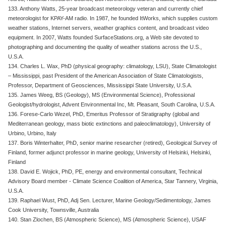
133. Anthony Watts, 25-year broadcast meteorology veteran and currently chief
meteorologist for KPAY-AM radio. In 1987, he founded ItWorks, which supplies custom
weather stations, Internet servers, weather graphics content, and broadcast video
equipment. In 2007, Watts founded SurfaceStations.org, a Web site devoted to
photographing and documenting the quality of weather stations across the U.S.,
U.S.A.
134. Charles L. Wax, PhD (physical geography: climatology, LSU), State Climatologist
– Mississippi, past President of the American Association of State Climatologists,
Professor, Department of Geosciences, Mississippi State University, U.S.A.
135. James Weeg, BS (Geology), MS (Environmental Science), Professional
Geologist/hydrologist, Advent Environmental Inc, Mt. Pleasant, South Carolina, U.S.A.
136. Forese-Carlo Wezel, PhD, Emeritus Professor of Stratigraphy (global and
Mediterranean geology, mass biotic extinctions and paleoclimatology), University of
Urbino, Urbino, Italy
137. Boris Winterhalter, PhD, senior marine researcher (retired), Geological Survey of
Finland, former adjunct professor in marine geology, University of Helsinki, Helsinki,
Finland
138. David E. Wojick, PhD, PE, energy and environmental consultant, Technical
Advisory Board member - Climate Science Coalition of America, Star Tannery, Virginia,
U.S.A.
139. Raphael Wust, PhD, Adj Sen. Lecturer, Marine Geology/Sedimentology, James
Cook University, Townsville, Australia
140. Stan Zlochen, BS (Atmospheric Science), MS (Atmospheric Science), USAF