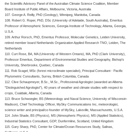
the Scientific Advisory Panel of the Australian Climate Science Coalition, Member
Board Institute of Public Affairs, Melbourne, Victoria, Australia
107. George A. Reilly, PhD (Geology), Winnipeg, Manitoba, Canada
108. Robert G. Roper, PhD, DSc (University of Adelaide, South Australia), Emeritus
Professor of Atmospheric Sciences, Georgia Institute of Technology, Atlanta, Georgia,
U.S.A.
109. Arthur Rorsch, PhD, Emeritus Professor, Molecular Genetics, Leiden University,
retired member board Netherlands Organization Applied Research TNO, Leiden, The
Netherlands
110. Curt Rose, BA, MA (University of Western Ontario), MA, PhD (Clark University),
Professor Emeritus, Department of Environmental Studies and Geography, Bishop's
University, Sherbrooke, Quebec, Canada
111. Rob Scagel, MSc (forest microclimate specialist), Principal Consultant - Pacific
Phytometric Consultants, Surrey, British Columbia, Canada
112. Clive Schaupmeyer, B.Sc., M.Sc., Professional Agrologist (awarded an Alberta
"Distinguished Agrologist"), 40 years of weather and climate studies with respect to
crops, Coaldale, Alberta, Canada
113. Bruce Schwoegler, BS (Meteorology and Naval Science, University of Wisconsin-
Madison), Chief Technology Officer, MySky Communications Inc, meteorologist,
science writer and principal/co-founder of MySky, Lakeville, Massachusetts, U.S.A.
114. John Shade, BS (Physics), MS (Atmospheric Physics), MS (Applied Statistics),
Industrial Statistics Consultant, GDP, Dunfermline, Scotland, United Kingdom
115. Gary Sharp, PhD, Center for Climate/Ocean Resources Study, Salinas,