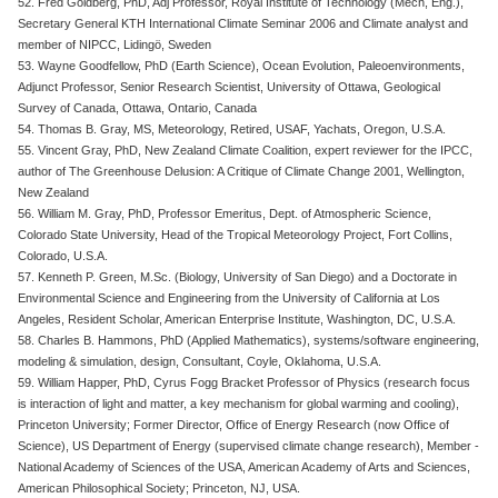
52. Fred Goldberg, PhD, Adj Professor, Royal Institute of Technology (Mech, Eng.),
Secretary General KTH International Climate Seminar 2006 and Climate analyst and
member of NIPCC, Lidingö, Sweden
53. Wayne Goodfellow, PhD (Earth Science), Ocean Evolution, Paleoenvironments,
Adjunct Professor, Senior Research Scientist, University of Ottawa, Geological
Survey of Canada, Ottawa, Ontario, Canada
54. Thomas B. Gray, MS, Meteorology, Retired, USAF, Yachats, Oregon, U.S.A.
55. Vincent Gray, PhD, New Zealand Climate Coalition, expert reviewer for the IPCC,
author of The Greenhouse Delusion: A Critique of Climate Change 2001, Wellington,
New Zealand
56. William M. Gray, PhD, Professor Emeritus, Dept. of Atmospheric Science,
Colorado State University, Head of the Tropical Meteorology Project, Fort Collins,
Colorado, U.S.A.
57. Kenneth P. Green, M.Sc. (Biology, University of San Diego) and a Doctorate in
Environmental Science and Engineering from the University of California at Los
Angeles, Resident Scholar, American Enterprise Institute, Washington, DC, U.S.A.
58. Charles B. Hammons, PhD (Applied Mathematics), systems/software engineering,
modeling & simulation, design, Consultant, Coyle, Oklahoma, U.S.A.
59. William Happer, PhD, Cyrus Fogg Bracket Professor of Physics (research focus
is interaction of light and matter, a key mechanism for global warming and cooling),
Princeton University; Former Director, Office of Energy Research (now Office of
Science), US Department of Energy (supervised climate change research), Member -
National Academy of Sciences of the USA, American Academy of Arts and Sciences,
American Philosophical Society; Princeton, NJ, USA.