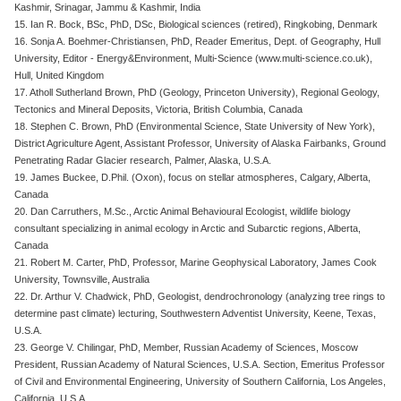
Kashmir, Srinagar, Jammu & Kashmir, India
15. Ian R. Bock, BSc, PhD, DSc, Biological sciences (retired), Ringkobing, Denmark
16. Sonja A. Boehmer-Christiansen, PhD, Reader Emeritus, Dept. of Geography, Hull
University, Editor - Energy&Environment, Multi-Science (www.multi-science.co.uk),
Hull, United Kingdom
17. Atholl Sutherland Brown, PhD (Geology, Princeton University), Regional Geology,
Tectonics and Mineral Deposits, Victoria, British Columbia, Canada
18. Stephen C. Brown, PhD (Environmental Science, State University of New York),
District Agriculture Agent, Assistant Professor, University of Alaska Fairbanks, Ground
Penetrating Radar Glacier research, Palmer, Alaska, U.S.A.
19. James Buckee, D.Phil. (Oxon), focus on stellar atmospheres, Calgary, Alberta,
Canada
20. Dan Carruthers, M.Sc., Arctic Animal Behavioural Ecologist, wildlife biology
consultant specializing in animal ecology in Arctic and Subarctic regions, Alberta,
Canada
21. Robert M. Carter, PhD, Professor, Marine Geophysical Laboratory, James Cook
University, Townsville, Australia
22. Dr. Arthur V. Chadwick, PhD, Geologist, dendrochronology (analyzing tree rings to
determine past climate) lecturing, Southwestern Adventist University, Keene, Texas,
U.S.A.
23. George V. Chilingar, PhD, Member, Russian Academy of Sciences, Moscow
President, Russian Academy of Natural Sciences, U.S.A. Section, Emeritus Professor
of Civil and Environmental Engineering, University of Southern California, Los Angeles,
California, U.S.A.