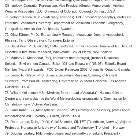
Climatology, Operation Forecasting, Vice President/Senior Meteorologist, Applied
Weather Associates, LLC, University of Colorado, Colorado Springs, U.S.A.
71. Wibjörn Karlén, MSc (quaternary sciences), PhD (physical geography), Professor
emeritus, Stockholm University, Department of Social and Economic Geography,
Geografiska Annaler Ser. A, Uppsala, Sweden
72. Olavi Kärner, Ph.D., Extraordinary Research Associate; Dept. of Atmospheric
Physics, Tartu Observatory, Toravere, Estonia
73. David Kear, PhD, FRSNZ, CMG, geologist, former Director-General of NZ Dept. of
Scientific & Industrial Research, Whakatane, Bay of Plenty, New Zealand
74. Madhav L. Khandekar, PhD, consultant meteorologist, (former) Research
Scientist, Environment Canada, Editor "Climate Research” (03-05), Editorial Board
Member "Natural Hazards, IPCC Expert Reviewer 2007, Unionville, Ontario, Canada
75. Leonid F. Khilyuk, PhD, Science Secretary, Russian Academy of Natural
Sciences, Professor of Engineering, University of Southern California, Los Angeles,
California, U.S.A.
76. William Kininmonth MSc, MAdmin, former head of Australia’s National Climate
Centre and a consultant to the World Meteorological organization’s Commission for
Climatology, Kew, Victoria, Australia
77. Gary Kubat, BS (Atmospheric Science), MS (Atmospheric Science), professional
meteorologist last 18 years, O'Fallon, Illinois, U.S.A.
78. Roar Larsen, Dr.ing.(PhD), Chief Scientist, SINTEF (Trondheim, Norway), Adjunct
Professor, Norwegian University of Science and Technology, Trondheim, Norway
79. Douglas Leahey, PhD, meteorologist and air-quality consultant, President -