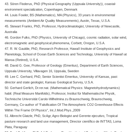
43. Sören Floderus, PhD (Physical Geography (Uppsala University)), coastal-
environment specialization, Copenhagen, Denmark
44. Louis Fowler, BS (Mathematics), MA (Physics), 33 years in environmental
measurements (Ambient Air Quality Measurements), Austin, Texas, U.S.A.
45. Stewart Franks, PhD, Professor, Hydroclimatologist, University of Newcastle,
Australia
46. Gordon Fulks, PhD (Physics, University of Chicago), cosmic radiation, solar wind,
electromagnetic and geophysical phenomena, Corbett, Oregon, U.S.A.
47. R. W. Gauldie, PhD, Research Professor, Hawai'i Institute of Geophysics and
Planetology, School of Ocean Earth Sciences and Technology, University of Hawai'i at
Manoa (Retired), U.S.A.
48. David G. Gee, Professor of Geology (Emeritus), Department of Earth Sciences,
Uppsala University, Villavagen 16, Uppsala, Sweden
49. Lee C. Gerhard, PhD, Senior Scientist Emeritus, University of Kansas, past
director and state geologist, Kansas Geological Survey, U.S.A.
50. Gerhard Gerlich, Dr.rer.nat. (Mathematical Physics: Magnetohydrodynamics)
habil. (Real Measure Manifolds), Professor, Institut für Mathematische Physik,
Technische Universität Carolo-Wilhelmina zu Braunschweig, Braunschweig,
Germany, Co-author of “Falsification Of The Atmospheric CO2 Greenhouse Effects
Within The Frame Of Physics”, Int.J.Mod.Phys.,2009
51. Albrecht Glatzle, PhD, ScAgr, Agro-Biologist and Gerente ejecutivo, Tropical
pasture research and land use management, Director científico de INTTAS, Loma
Plata, Paraguay