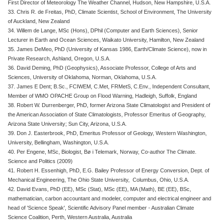
First Director of Meteorology The Weather Channel, Hudson, New Hampshire, U.S.A.
33. Chris R. de Freitas, PhD, Climate Scientist, School of Environment, The University
of Auckland, New Zealand
34. Willem de Lange, MSc (Hons), DPhil (Computer and Earth Sciences), Senior
Lecturer in Earth and Ocean Sciences, Waikato University, Hamilton, New Zealand
35. James DeMeo, PhD (University of Kansas 1986, Earth/Climate Science), now in
Private Research, Ashland, Oregon, U.S.A.
36. David Deming, PhD (Geophysics), Associate Professor, College of Arts and
Sciences, University of Oklahoma, Norman, Oklahoma, U.S.A.
37. James E Dent; B.Sc., FCIWEM, C.Met, FRMetS, C.Env., Independent Consultant,
Member of WMO OPACHE Group on Flood Warning, Hadleigh, Suffolk, England
38. Robert W. Durrenberger, PhD, former Arizona State Climatologist and President of
the American Association of State Climatologists, Professor Emeritus of Geography,
Arizona State University; Sun City, Arizona, U.S.A.
39. Don J. Easterbrook, PhD, Emeritus Professor of Geology, Western Washington,
University, Bellingham, Washington, U.S.A.
40. Per Engene, MSc, Biologist, Bø i Telemark, Norway, Co-author The Climate.
Science and Politics (2009)
41. Robert H. Essenhigh, PhD, E.G. Bailey Professor of Energy Conversion, Dept. of
Mechanical Engineering, The Ohio State University, Columbus, Ohio, U.S.A.
42. David Evans, PhD (EE), MSc (Stat), MSc (EE), MA (Math), BE (EE), BSc,
mathematician, carbon accountant and modeler, computer and electrical engineer and
head of 'Science Speak', Scientific Advisory Panel member - Australian Climate
Science Coalition, Perth, Western Australia, Australia