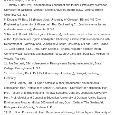
of Copenhagen, Denmark
7. Timothy F. Ball, PhD, environmental consultant and former climatology professor,
University of Winnipeg, Member, Science Advisory Board, ICSC, Victoria, British
Columbia, Canada
8. Douglas W. Barr, BS (Meteorology, University of Chicago), BS and MS (Civil
Engineering, University of Minnesota), Barr Engineering Co. (environmental issues
and water resources), Minnesota, U.S.A.
9. Romuald Bartnik, PhD (Organic Chemistry), Professor Emeritus, Former chairman
of the Department of Organic and Applied Chemistry, climate work in cooperation with
Department of Hydrology and Geological Museum, University of Lodz, Lodz, Poland
10. Colin Barton, B.Sc., PhD, Earth Science, Principal research scientist (retd),
Commonwealth Scientific and Industrial Research Organisation (CSIRO), Melbourne,
Victoria, Australia
11. Joe Bastardi, BSc, (Meteorology, Pennsylvania State), meteorologist, State
College, Pennsylvania, U.S.A.
12. Ernst-Georg Beck, Dipl. Biol. (University of Freiburg), Biologist, Freiburg,
Germany
13. David Bellamy, OBE, English botanist, author, broadcaster, environmental
campaigner, Hon. Professor of Botany (Geography), University of Nottingham, Hon.
Prof. Faculty of Engineering and Physical Systems, Central Queensland University,
Hon. Prof. of Adult and Continuing Education, University of Durham, United Nations
Environment Program Global 500 Award Winner, Dutch Order of The Golden Ark,
Bishop Auckland County, Durham, U.K.
14. M. I. Bhat, Professor & Head, Department of Geology & Geophysics, University of