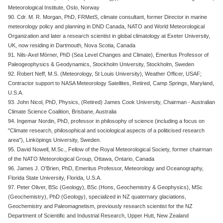
Meteorological Institute, Oslo, Norway
90. Cdr. M. R. Morgan, PhD, FRMetS, climate consultant, former Director in marine
meteorology policy and planning in DND Canada, NATO and World Meteorological
Organization and later a research scientist in global climatology at Exeter University,
UK, now residing in Dartmouth, Nova Scotia, Canada
91. Nils-Axel Mörner, PhD (Sea Level Changes and Climate), Emeritus Professor of
Paleogeophysics & Geodynamics, Stockholm University, Stockholm, Sweden
92. Robert Neff, M.S. (Meteorology, St Louis University), Weather Officer, USAF;
Contractor support to NASA Meteorology Satellites, Retired, Camp Springs, Maryland,
U.S.A.
93. John Nicol, PhD, Physics, (Retired) James Cook University, Chairman - Australian
Climate Science Coalition, Brisbane, Australia
94. Ingemar Nordin, PhD, professor in philosophy of science (including a focus on
"Climate research, philosophical and sociological aspects of a politicised research
area"), Linköpings University, Sweden.
95. David Nowell, M.Sc., Fellow of the Royal Meteorological Society, former chairman
of the NATO Meteorological Group, Ottawa, Ontario, Canada
96. James J. O'Brien, PhD, Emeritus Professor, Meteorology and Oceanography,
Florida State University, Florida, U.S.A.
97. Peter Oliver, BSc (Geology), BSc (Hons, Geochemistry & Geophysics), MSc
(Geochemistry), PhD (Geology), specialized in NZ quaternary glaciations,
Geochemistry and Paleomagnetism, previously research scientist for the NZ
Department of Scientific and Industrial Research, Upper Hutt, New Zealand