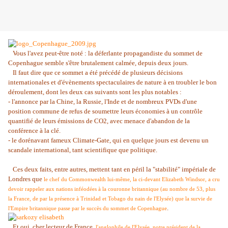
Vous l'avez peut-être noté : la déferlante propagandiste du sommet de
Copenhague semble s'être brutalement calmée, depuis deux jours.
Il faut dire que ce sommet a été précédé de plusieurs décisions
internationales et d'évènements spectaculaires de nature à en troubler le bon
déroulement, dont les deux cas suivants sont les plus notables :
- l'annonce par la Chine, la Russie, l'Inde et de nombreux PVDs d'une
position commune de refus de soumettre leurs économies à un contrôle
quantifié de leurs émissions de CO2, avec menace d'abandon de la
conférence à la clé.
- le dorénavant fameux Climate-Gate, qui en quelque jours est devenu un
scandale international, tant scientifique que politique.
Ces deux faits, entre autres, mettent tant en péril la "stabilité" impériale de
Londres que
le chef du Commonwealth lui-même, la ci-devant Elizabeth Windsor, a cru
devoir rappeler aux nations inféodées à la couronne britannique (au nombre de 53, plus
la France, de par la présence à Trinidad et Tobago du nain de l'Elysée) que la survie de
.
l'Empire britannique passe par le succès du sommet de Copenhague
Et oui, cher lecteur de France,
l'anglophile de l'Elysée, notre président de la