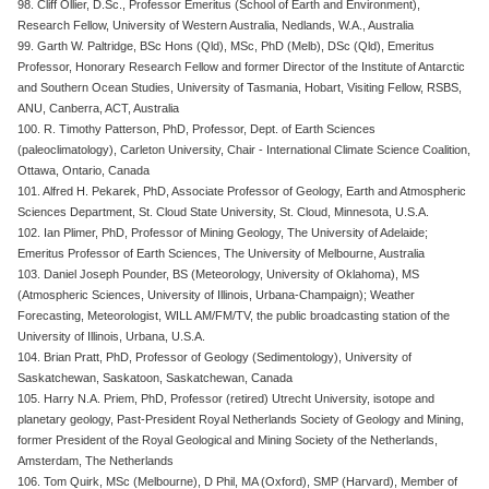
98. Cliff Ollier, D.Sc., Professor Emeritus (School of Earth and Environment),
Research Fellow, University of Western Australia, Nedlands, W.A., Australia
99. Garth W. Paltridge, BSc Hons (Qld), MSc, PhD (Melb), DSc (Qld), Emeritus
Professor, Honorary Research Fellow and former Director of the Institute of Antarctic
and Southern Ocean Studies, University of Tasmania, Hobart, Visiting Fellow, RSBS,
ANU, Canberra, ACT, Australia
100. R. Timothy Patterson, PhD, Professor, Dept. of Earth Sciences
(paleoclimatology), Carleton University, Chair - International Climate Science Coalition,
Ottawa, Ontario, Canada
101. Alfred H. Pekarek, PhD, Associate Professor of Geology, Earth and Atmospheric
Sciences Department, St. Cloud State University, St. Cloud, Minnesota, U.S.A.
102. Ian Plimer, PhD, Professor of Mining Geology, The University of Adelaide;
Emeritus Professor of Earth Sciences, The University of Melbourne, Australia
103. Daniel Joseph Pounder, BS (Meteorology, University of Oklahoma), MS
(Atmospheric Sciences, University of Illinois, Urbana-Champaign); Weather
Forecasting, Meteorologist, WILL AM/FM/TV, the public broadcasting station of the
University of Illinois, Urbana, U.S.A.
104. Brian Pratt, PhD, Professor of Geology (Sedimentology), University of
Saskatchewan, Saskatoon, Saskatchewan, Canada
105. Harry N.A. Priem, PhD, Professor (retired) Utrecht University, isotope and
planetary geology, Past-President Royal Netherlands Society of Geology and Mining,
former President of the Royal Geological and Mining Society of the Netherlands,
Amsterdam, The Netherlands
106. Tom Quirk, MSc (Melbourne), D Phil, MA (Oxford), SMP (Harvard), Member of