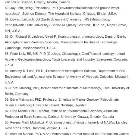
Friends of Science, Calgary, Alberta, Canada
80. Jay Lehr, BEng (Princeton), PhD (environmental science and ground water
hydrology), Science Director, The Heartland Institute, Chicago, Illinois, U.S.A.
81. Edward Liebsch, BS (Earth Science & Chemistry), MS (Meteorology,
Pennsylvania State University), Senior Air Quality Scientist, HDR Inc., Maple Grove,
MN, U.S.A.
82. Dr. Richard S. Lindzen, Alfred P. Sloan professor of meteorology, Dept. of Earth,
Atmospheric and Planetary Sciences, Massachusetts Institute of Technology,
Cambridge, Massachusetts, U.S.A.
83. Peter Link, BS, MS, PhD (Geology, Climatology), Geol/Paleoclimatology, retired,
Active in Geol-paleoclimatology, Tulsa University and Industry, Evergreen, Colorado,
U.S.A.
84. Anthony R. Lupo, Ph.D., Professor of Atmospheric Science, Department of Soil,
Environmental, and Atmospheric Science, University of Missouri, Columbia, Missouri,
U.S.A.
85. Horst Malberg, PhD, former director of Institute of Meteorology, Free University of
Berlin, Germany
86. Björn Malmgren, PhD, Professor Emeritus in Marine Geology, Paleoclimate
Science, Goteborg University, retired, Norrtälje, Sweden
87. Fred Michel, PhD, Director, Institute of Environmental Sciences, Associate
Professor of Earth Sciences, Carleton University, Ottawa, Ontario, Canada
88. Ferenc Mark Miskolczi, PhD, atmospheric physicist, formerly of NASA's Langley
Research Center, Hampton, Virginia, U.S.A.
89. Asmunn Moene, PhD, MSc (Meteorology), former head of the Forecasting Centre,