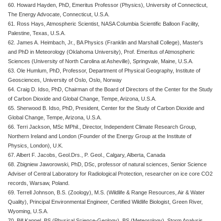
60. Howard Hayden, PhD, Emeritus Professor (Physics), University of Connecticut,
The Energy Advocate, Connecticut, U.S.A.
61. Ross Hays, Atmospheric Scientist, NASA Columbia Scientific Balloon Facility,
Palestine, Texas, U.S.A.
62. James A. Heimbach, Jr., BA Physics (Franklin and Marshall College), Master's
and PhD in Meteorology (Oklahoma University), Prof. Emeritus of Atmospheric
Sciences (University of North Carolina at Asheville), Springvale, Maine, U.S.A.
63. Ole Humlum, PhD, Professor, Department of Physical Geography, Institute of
Geosciences, University of Oslo, Oslo, Norway
64. Craig D. Idso, PhD, Chairman of the Board of Directors of the Center for the Study
of Carbon Dioxide and Global Change, Tempe, Arizona, U.S.A.
65. Sherwood B. Idso, PhD, President, Center for the Study of Carbon Dioxide and
Global Change, Tempe, Arizona, U.S.A.
66. Terri Jackson, MSc MPhil., Director, Independent Climate Research Group,
Northern Ireland and London (Founder of the Energy Group at the Institute of
Physics, London), U.K.
67. Albert F. Jacobs, Geol.Drs., P. Geol., Calgary, Alberta, Canada
68. Zbigniew Jaworowski, PhD, DSc, professor of natural sciences, Senior Science
Adviser of Central Laboratory for Radiological Protection, researcher on ice core CO2
records, Warsaw, Poland.
69. Terrell Johnson, B.S. (Zoology), M.S. (Wildlife & Range Resources, Air & Water
Quality), Principal Environmental Engineer, Certified Wildlife Biologist, Green River,
Wyoming, U.S.A.
70. Bill Kappel, BS (Physical Science-Geology), BS (Meteorology), Storm Analysis,