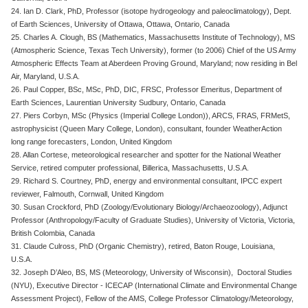
24. Ian D. Clark, PhD, Professor (isotope hydrogeology and paleoclimatology), Dept.
of Earth Sciences, University of Ottawa, Ottawa, Ontario, Canada
25. Charles A. Clough, BS (Mathematics, Massachusetts Institute of Technology), MS
(Atmospheric Science, Texas Tech University), former (to 2006) Chief of the US Army
Atmospheric Effects Team at Aberdeen Proving Ground, Maryland; now residing in Bel
Air, Maryland, U.S.A.
26. Paul Copper, BSc, MSc, PhD, DIC, FRSC, Professor Emeritus, Department of
Earth Sciences, Laurentian University Sudbury, Ontario, Canada
27. Piers Corbyn, MSc (Physics (Imperial College London)), ARCS, FRAS, FRMetS,
astrophysicist (Queen Mary College, London), consultant, founder WeatherAction
long range forecasters, London, United Kingdom
28. Allan Cortese, meteorological researcher and spotter for the National Weather
Service, retired computer professional, Billerica, Massachusetts, U.S.A.
29. Richard S. Courtney, PhD, energy and environmental consultant, IPCC expert
reviewer, Falmouth, Cornwall, United Kingdom
30. Susan Crockford, PhD (Zoology/Evolutionary Biology/Archaeozoology), Adjunct
Professor (Anthropology/Faculty of Graduate Studies), University of Victoria, Victoria,
British Colombia, Canada
31. Claude Culross, PhD (Organic Chemistry), retired, Baton Rouge, Louisiana,
U.S.A.
32. Joseph D’Aleo, BS, MS (Meteorology, University of Wisconsin), Doctoral Studies
(NYU), Executive Director - ICECAP (International Climate and Environmental Change
Assessment Project), Fellow of the AMS, College Professor Climatology/Meteorology,