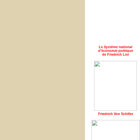
Le
Système national
d'économie politique
de Friedrich List
Friedrich Von Schiller