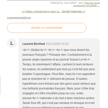
Tuez-les tous!
Published by Jean-Gabriel
-
dans
commenter cet article
…
<< Faites connaissance avec la...
Identité Nationale >>
commentaires
Ajouter un commentaire
L
Laurent Berthod
26/11/2009 10:20
<br /> (Suite)<br /> <br /> <br /> que nous disent les
journaux Français ? Presque rien. Contrairement à la
presse anglo-saxonne et au journal Suisse Le<br />
Temps, ils minimisent l’affaire, cachent à leurs lecteurs
les enjeux, en prétendant que tout ça n’est fait que pour
torpiller Copenhague. Peut-être, mais ils n’en apportent
pas le moindre<br /> élément de preuve. D’autres
hypothèses sont émises par des gens aussi sérieux que
nos brillants journalistes français. Mais, pour s’être trop
engagée et s’être mouillée jusqu’au cou, notre
presse<br /> nationale a du mal à faire machine arrière.
Seule Rue 89, qui n’est pas vendue en kiosque et n’est
lisible que sur Internet sauve in-extremis le peu