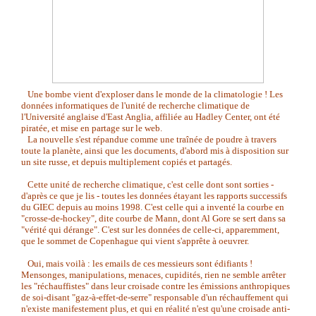
Une bombe vient d'exploser dans le monde de la climatologie ! Les
données informatiques de l'unité de recherche climatique de
l'Université anglaise d'East Anglia, affiliée au
Hadley Center, ont été
piratée, et mise en partage sur le web.
La nouvelle s'est répandue comme une traînée de poudre à travers
toute la planète, ainsi que les documents, d'abord mis à disposition sur
un site russe, et depuis multiplement copiés et partagés.
Cette unité de recherche climatique, c'est celle dont sont sorties -
d'après ce que je lis - toutes les données étayant les rapports successifs
du GIEC depuis au moins 1998. C'est celle qui a inventé la courbe en
"crosse-de-hockey", dite courbe de Mann, dont Al Gore se sert dans sa
"vérité qui dérange". C'est sur les données de celle-ci, apparemment,
que le sommet de Copenhague qui vient s'apprête à oeuvrer.
Oui, mais voilà : les emails de ces messieurs sont édifiants !
Mensonges, manipulations, menaces, cupidités, rien ne semble arrêter
les "réchauffistes" dans leur croisade contre les émissions anthropiques
de soi-disant "gaz-à-effet-de-serre" responsable d'un réchauffement qui
n'existe manifestement plus, et qui en réalité n'est qu'une croisade anti-