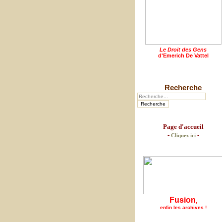
Le Droit des Gens
d'Emerich De Vattel
Recherche
Page d'accueil
-
-
Cliquez ici
Fusion
,
enfin les archives !