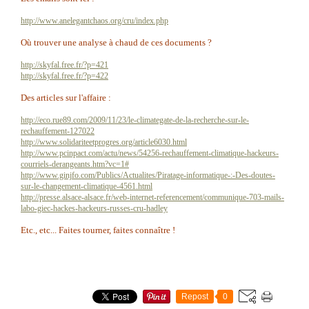
http://www.anelegantchaos.org/cru/index.php
Où trouver une analyse à chaud de ces documents ?
http://skyfal.free.fr/?p=421
http://skyfal.free.fr/?p=422
Des articles sur l'affaire :
http://eco.rue89.com/2009/11/23/le-climategate-de-la-recherche-sur-le-
rechauffement-127022
http://www.solidariteetprogres.org/article6030.html
http://www.pcinpact.com/actu/news/54256-rechauffement-climatique-hackeurs-
courriels-derangeants.htm?vc=1#
http://www.ginjfo.com/Publics/Actualites/Piratage-informatique-:-Des-doutes-
sur-le-changement-climatique-4561.html
http://presse.alsace-alsace.fr/web-internet-referencement/communique-703-mails-
labo-giec-hackes-hackeurs-russes-cru-hadley
Etc., etc... Faites tourner, faites connaître !
Repost
0