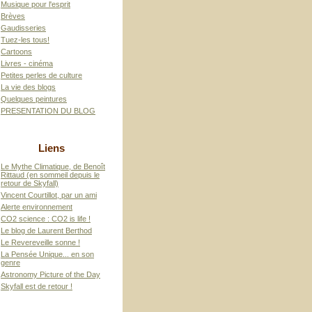
Musique pour l'esprit
Brèves
Gaudisseries
Tuez-les tous!
Cartoons
Livres - cinéma
Petites perles de culture
La vie des blogs
Quelques peintures
PRESENTATION DU BLOG
Liens
Le Mythe Climatique, de Benoît
Rittaud (en sommeil depuis le
retour de Skyfall)
Vincent Courtillot, par un ami
Alerte environnement
CO2 science : CO2 is life !
Le blog de Laurent Berthod
Le Revereveille sonne !
La Pensée Unique... en son
genre
Astronomy Picture of the Day
Skyfall est de retour !