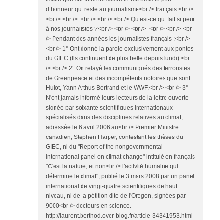
d’honneur qui reste au journalisme<br /> français.<br />
<br /> <br /> <br /> <br /> <br /> Qu’est-ce qui fait si peur
à nos journalistes ?<br /> <br /> <br /> <br /> <br /> <br
/> Pendant des années les journalistes français :<br />
<br /> 1° Ont donné la parole exclusivement aux pontes
du GIEC (Ils continuent de plus belle depuis lundi).<br
/> <br /> 2° On relayé les communiqués des terroristes
de Greenpeace et des incompétents notoires que sont
Hulot, Yann Arthus Bertrand et le WWF.<br /> <br /> 3°
N'ont jamais informé leurs lecteurs de la lettre ouverte
signée par soixante scientifiques internationaux
spécialisés dans des disciplines relatives au climat,
adressée le 6 avril 2006 au<br /> Premier Ministre
canadien, Stephen Harper, contestant les thèses du
GIEC, ni du "Report of the nongovernmental
international panel on climat change" intitulé en français
"C'est la nature, et non<br /> l'activité humaine qui
détermine le climat", publié le 3 mars 2008 par un panel
international de vingt-quatre scientifiques de haut
niveau, ni de la pétition dite de l'Oregon, signées par
9000<br /> docteurs en science.
http://laurent.berthod.over-blog.fr/article-34341953.html