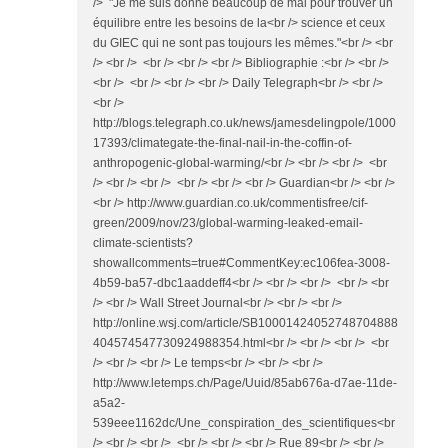
/> "Je me suis donné beaucoup de mal pour trouver un
équilibre entre les besoins de la<br /> science et ceux
du GIEC qui ne sont pas toujours les mêmes."<br /> <br
/> <br /> <br /> <br /> <br /> Bibliographie :<br /> <br />
<br /> <br /> <br /> <br /> Daily Telegraph<br /> <br />
<br />
http://blogs.telegraph.co.uk/news/jamesdelingpole/1000
17393/climategate-the-final-nail-in-the-coffin-of-
anthropogenic-global-warming/<br /> <br /> <br /> <br
/> <br /> <br /> <br /> <br /> <br /> Guardian<br /> <br />
<br /> http://www.guardian.co.uk/commentisfree/cif-
green/2009/nov/23/global-warming-leaked-email-
climate-scientists?
showallcomments=true#CommentKey:ec106fea-3008-
4b59-ba57-dbc1aaddeff4<br /> <br /> <br /> <br /> <br
/> <br /> Wall Street Journal<br /> <br /> <br />
http://online.wsj.com/article/SB10001424052748704888
404574547730924988354.html<br /> <br /> <br /> <br
/> <br /> <br /> Le temps<br /> <br /> <br />
http://www.letemps.ch/Page/Uuid/85ab676a-d7ae-11de-
a5a2-
539eee1162dc/Une_conspiration_des_scientifiques<br
/> <br /> <br /> <br /> <br /> <br /> Rue 89<br /> <br />