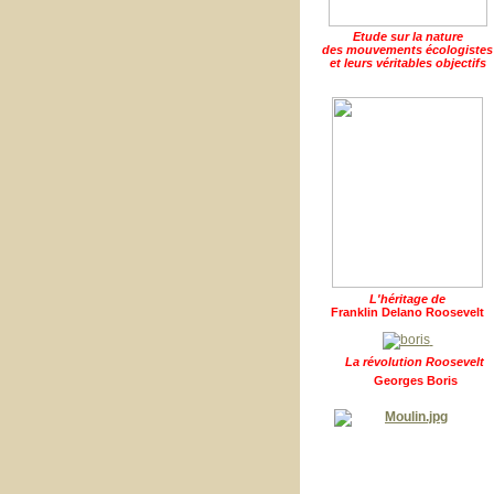
Etude sur la nature
des mouvements écologistes
et leurs véritables objectifs
L'héritage de
Franklin Delano Roosevelt
La révolution Roosevelt
Georges Boris