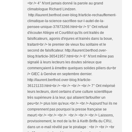
<br /> 4° N'ont jamais donné la parole au grand
climatologue Richard Lindzen.
http://laurent.berthod.over-blog.fr/article-rechauffement-
climatique-la-science-sacrifiee-sur-l-autel-de-la-
pensee-unique-37873266.html<br /> 5° Ont refusé
d'écouter Allègre et Courtillot qu'ils ont traités de
falsificateurs, agonis d'injures et trainés dans la boue,
traitant<br /> le premier de vieux fou solitaire et le
second de falsificateur. http://laurent.berthod.over-
blog.fr/article-36541957.html<br /> 6° N'ont même pas
signalé à leurs lecteurs les doutes sérieux que
commençaient à émettre quelques solides piliers du<br
/> GIEC à Genève en septembre dernier.
http://laurent.berthod.over-blog.fr/article-
36121133.html<br /> <br /> <br /> <br /> 7° Ont méprisé
leurs lecteurs, dont certains d’une culture scientifique
très supérieure à la leur, qui allaient farfouiller un
peu<br /> plus loin qu'eux.<br /> <br /> Aujourd’hui ils ne
comprennent pas pourquoi la presse française se
meurt.<br /> <br /> <br /> <br /> <br /> <br /> Laissons,
provisoirement, le mot de la fin à Keith Briffa du CRU,
dans un e-mail révélé par le piratage : <br /> <br /> <br