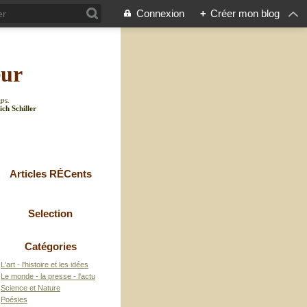
Connexion
+
Créer mon blog
eur
mps.
ich Schiller
Articles RÉCents
Selection
Catégories
L'art - l'histoire et les idées
Le monde - la presse - l'actu
Science et Nature
Poésies