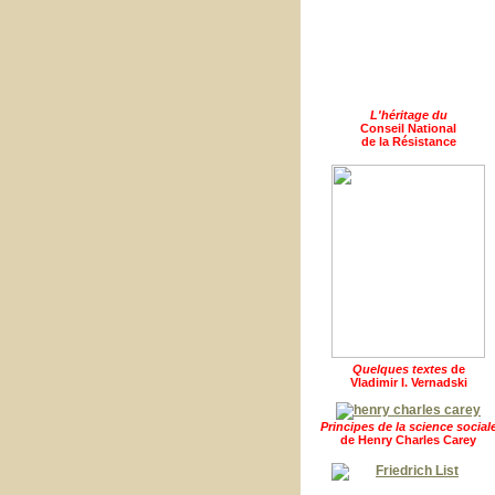
L'héritage du
Conseil National
de la Résistance
Quelques textes
de
Vladimir I. Vernadski
Principes de la science social
de Henry Charles Carey