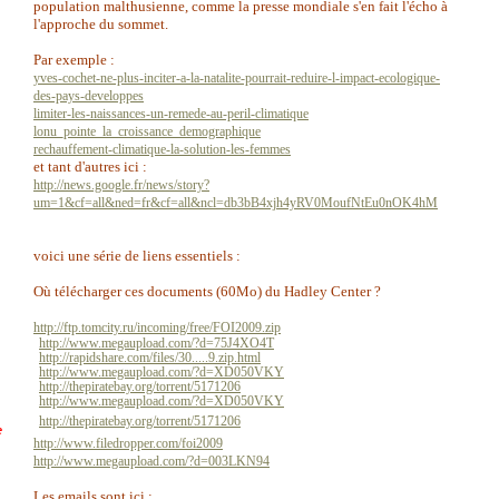
population malthusienne, comme la presse mondiale s'en fait l'écho à
l'approche du sommet.
Par exemple :
yves-cochet-ne-plus-inciter-a-la-natalite-pourrait-reduire-l-impact-ecologique-
des-pays-developpes
limiter-les-naissances-un-remede-au-peril-climatique
lonu_pointe_la_croissance_demographique
rechauffement-climatique-la-solution-les-femmes
et tant d'autres ici :
http://news.google.fr/news/story?
um=1&cf=all&ned=fr&cf=all&ncl=db3bB4xjh4yRV0MoufNtEu0nOK4hM
voici une série de liens essentiels :
Où télécharger ces documents (60Mo) du Hadley Center ?
http://ftp.tomcity.ru/incoming/free/FOI2009.zip
http://www.megaupload.com/?d=75J4XO4T
http://rapidshare.com/files/30.....9.zip.html
http://www.megaupload.com/?d=XD050VKY
http://thepiratebay.org/torrent/5171206
http://www.megaupload.com/?d=XD050VKY
http://thepiratebay.org/torrent/5171206
e
http://www.filedropper.com/foi2009
http://www.megaupload.com/?d=003LKN94
Les emails sont ici :