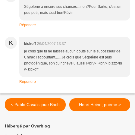
Ségolène a encore ses chances... non?Pour Sarko, c'est un
peu petit, mais c'est bon!Kévin
Répondre
K
kickoff
26/04/2007 13:37
je crois que tu ne laisses aucun doute sur le successeur de
Chirac ! et pourtant........je crois que Ségolène est plus
photogénique, son cuir chevelu aussi !<br /> <br /> bizzz<br
/> kickoff
Répondre
< Pablo Casals joue Bach
Henri Heine, poème >
Hébergé par Overblog