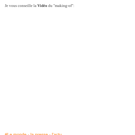
Je vous conseille la
Vidéo
du "making-of":
#Le monde - la presse - l'actu