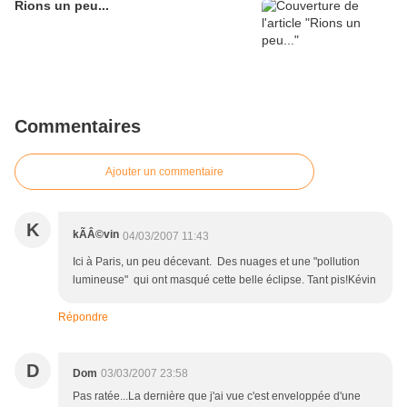
Rions un peu...
Commentaires
Ajouter un commentaire
K
kÃÂ©vin
04/03/2007 11:43
Ici à Paris, un peu décevant. Des nuages et une "pollution
lumineuse" qui ont masqué cette belle éclipse. Tant pis!Kévin
Répondre
D
Dom
03/03/2007 23:58
Pas ratée...La dernière que j'ai vue c'est enveloppée d'une