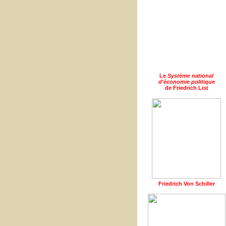
Le
Système national
d'économie politique
de Friedrich List
Friedrich Von Schiller