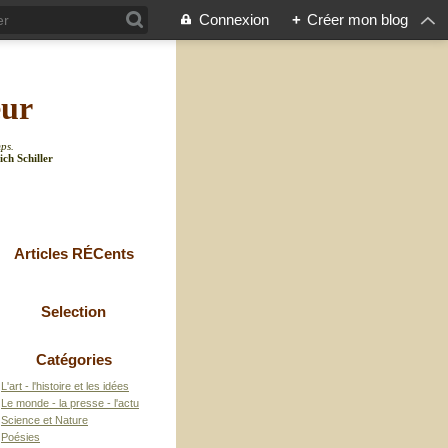
Connexion
+
Créer mon blog
eur
mps.
ich Schiller
Articles RÉCents
Selection
Catégories
L'art - l'histoire et les idées
Le monde - la presse - l'actu
Science et Nature
Poésies