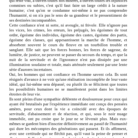
qui reste vrai, à travers toutes nos misères, à travers toutes les injustices
commises ou subies, c'est qu'il faut faire un large crédit à la nature
humaine; c'est qu'on se condamne soi-même à ne pas comprendre
l'humanité, si on n'a pas le sens de sa grandeur et le pressentiment de
ses destinées incomparables.
Cette confiance n'est ni sotte, ni aveugle, ni frivole. Elle n'ignore pas
les vices, les crimes, les erreurs, les préjugés, les égoïsmes de tout
ordre, égoïsme des individus, égoïsme des castes, égoïsme des partis,
égoïsme des classes, qui appesantissent la marche de l'homme, et
absorbent souvent le cours du fleuve en un tourbillon trouble et
sanglant. Elle sait que les forces bonnes, les forces de sagesse, de
lumière, de justice, ne peuvent se passer du secours du temps, et que la
nuit de la servitude et de l'ignorance n'est pas dissipée par une
illumination soudaine et totale, mais atténuée seulement par une lente
série d'aurores incertaines.
Oui, les hommes qui ont confiance en l'homme savent cela. Ils sont
résignés d'avance à ne voir qu'une réalisation incomplète de leur vaste
idéal, qui lui-même sera dépassé; ou plutôt ils se félicitent que toutes
les possibilités humaines ne se manifestent point dans les limites
étroites de leur vie.
Ils sont pleins d'une sympathie déférente et douloureuse pour ceux qui
ayant été brutalisés par l'expérience immédiate ont conçu des pensées
amères, pour ceux dont la vie a coïncidé avec des époques de
servitude, d'abaissement et de réaction, et qui, sous le noir nuage
immobile, ont pu croire que le jour ne se lèverait plus. Mais eux-
mêmes se gardent bien d'inscrire définitivement au passif de l'humanité
qui dure les mécomptes des générations qui passent. Et ils affirment,
avec une certitude qui ne fléchit pas, qu'il vaut la peine de penser et