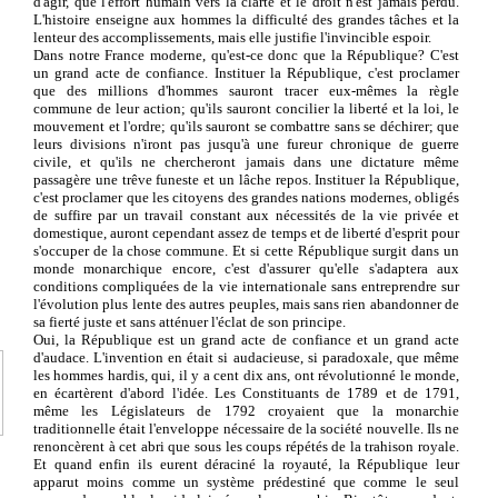
d'agir, que l'effort humain vers la clarté et le droit n'est jamais perdu.
L'histoire enseigne aux hommes la difficulté des grandes tâches et la
lenteur des accomplissements, mais elle justifie l'invincible espoir.
Dans notre France moderne, qu'est-ce donc que la République? C'est
un grand acte de confiance. Instituer la République, c'est proclamer
que des millions d'hommes sauront tracer eux-mêmes la règle
commune de leur action; qu'ils sauront concilier la liberté et la loi, le
mouvement et l'ordre; qu'ils sauront se combattre sans se déchirer; que
leurs divisions n'iront pas jusqu'à une fureur chronique de guerre
civile, et qu'ils ne chercheront jamais dans une dictature même
passagère une trêve funeste et un lâche repos. Instituer la République,
c'est proclamer que les citoyens des grandes nations modernes, obligés
de suffire par un travail constant aux nécessités de la vie privée et
domestique, auront cependant assez de temps et de liberté d'esprit pour
s'occuper de la chose commune. Et si cette République surgit dans un
monde monarchique encore, c'est d'assurer qu'elle s'adaptera aux
conditions compliquées de la vie internationale sans entreprendre sur
l'évolution plus lente des autres peuples, mais sans rien abandonner de
sa fierté juste et sans atténuer l'éclat de son principe.
Oui, la République est un grand acte de confiance et un grand acte
d'audace. L'invention en était si audacieuse, si paradoxale, que même
les hommes hardis, qui, il y a cent dix ans, ont révolutionné le monde,
en écartèrent d'abord l'idée. Les Constituants de 1789 et de 1791,
même les Législateurs de 1792 croyaient que la monarchie
traditionnelle était l'enveloppe nécessaire de la société nouvelle. Ils ne
renoncèrent à cet abri que sous les coups répétés de la trahison royale.
Et quand enfin ils eurent déraciné la royauté, la République leur
apparut moins comme un système prédestiné que comme le seul