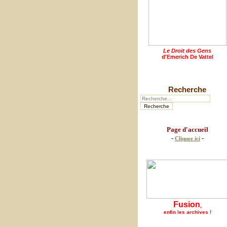
Le Droit des Gens
d'Emerich De Vattel
Recherche
Page d'accueil
-
-
Cliquez ici
Fusion
,
enfin les archives !