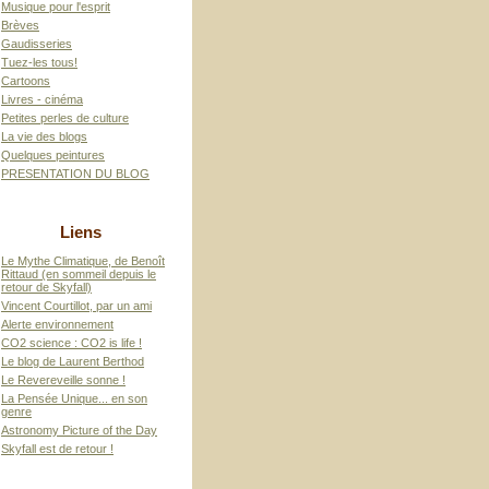
Musique pour l'esprit
Brèves
Gaudisseries
Tuez-les tous!
Cartoons
Livres - cinéma
Petites perles de culture
La vie des blogs
Quelques peintures
PRESENTATION DU BLOG
Liens
Le Mythe Climatique, de Benoît
Rittaud (en sommeil depuis le
retour de Skyfall)
Vincent Courtillot, par un ami
Alerte environnement
CO2 science : CO2 is life !
Le blog de Laurent Berthod
Le Revereveille sonne !
La Pensée Unique... en son
genre
Astronomy Picture of the Day
Skyfall est de retour !