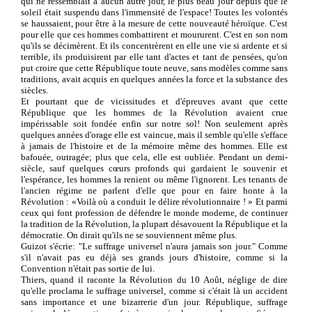
qui ne ressemblait à aucun autre jour, le plus beau jour depuis que le
soleil était suspendu dans l'immensité de l'espace! Toutes les volontés
se haussaient, pour être à la mesure de cette nouveauté héroïque. C'est
pour elle que ces hommes combattirent et moururent. C'est en son nom
qu'ils se décimèrent. Et ils concentrèrent en elle une vie si ardente et si
terrible, ils produisirent par elle tant d'actes et tant de pensées, qu'on
put croire que cette République toute neuve, sans modèles comme sans
traditions, avait acquis en quelques années la force et la substance des
siècles.
Et pourtant que de vicissitudes et d'épreuves avant que cette
République que les hommes de la Révolution avaient crue
impérissable soit fondée enfin sur notre sol! Non seulement après
quelques années d'orage elle est vaincue, mais il semble qu'elle s'efface
à jamais de l'histoire et de la mémoire même des hommes. Elle est
bafouée, outragée; plus que cela, elle est oubliée. Pendant un demi-
siècle, sauf quelques cœurs profonds qui gardaient le souvenir et
l'espérance, les hommes la renient ou même l'ignorent. Les tenants de
l'ancien régime ne parlent d'elle que pour en faire honte à la
Révolution : «Voilà où a conduit le délire révolutionnaire ! » Et parmi
ceux qui font profession de défendre le monde moderne, de continuer
la tradition de la Révolution, la plupart désavouent la République et la
démocratie. On dirait qu'ils ne se souviennent même plus.
Guizot s'écrie: "Le suffrage universel n'aura jamais son jour." Comme
s'il n'avait pas eu déjà ses grands jours d'histoire, comme si la
Convention n'était pas sortie de lui.
Thiers, quand il raconte la Révolution du 10 Août, néglige de dire
qu'elle proclama le suffrage universel, comme si c'était là un accident
sans importance et une bizarrerie d'un jour. République, suffrage