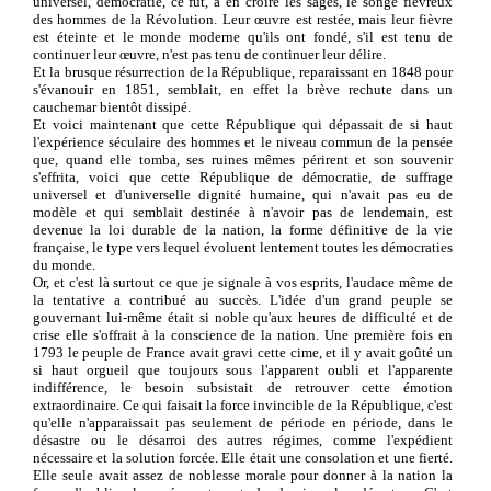
universel, démocratie, ce fut, à en croire les sages, le songe fiévreux
des hommes de la Révolution. Leur œuvre est restée, mais leur fièvre
est éteinte et le monde moderne qu'ils ont fondé, s'il est tenu de
continuer leur œuvre, n'est pas tenu de continuer leur délire.
Et la brusque résurrection de la République, reparaissant en 1848 pour
s'évanouir en 1851, semblait, en effet la brève rechute dans un
cauchemar bientôt dissipé.
Et voici maintenant que cette République qui dépassait de si haut
l'expérience séculaire des hommes et le niveau commun de la pensée
que, quand elle tomba, ses ruines mêmes périrent et son souvenir
s'effrita, voici que cette République de démocratie, de suffrage
universel et d'universelle dignité humaine, qui n'avait pas eu de
modèle et qui semblait destinée à n'avoir pas de lendemain, est
devenue la loi durable de la nation, la forme définitive de la vie
française, le type vers lequel évoluent lentement toutes les démocraties
du monde.
Or, et c'est là surtout ce que je signale à vos esprits, l'audace même de
la tentative a contribué au succès. L'idée d'un grand peuple se
gouvernant lui-même était si noble qu'aux heures de difficulté et de
crise elle s'offrait à la conscience de la nation. Une première fois en
1793 le peuple de France avait gravi cette cime, et il y avait goûté un
si haut orgueil que toujours sous l'apparent oubli et l'apparente
indifférence, le besoin subsistait de retrouver cette émotion
extraordinaire. Ce qui faisait la force invincible de la République, c'est
qu'elle n'apparaissait pas seulement de période en période, dans le
désastre ou le désarroi des autres régimes, comme l'expédient
nécessaire et la solution forcée. Elle était une consolation et une fierté.
Elle seule avait assez de noblesse morale pour donner à la nation la