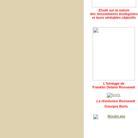
Etude sur la nature
des mouvements écologistes
et leurs véritables objectifs
L'héritage de
Franklin Delano Roosevelt
La révolution Roosevelt
Georges Boris