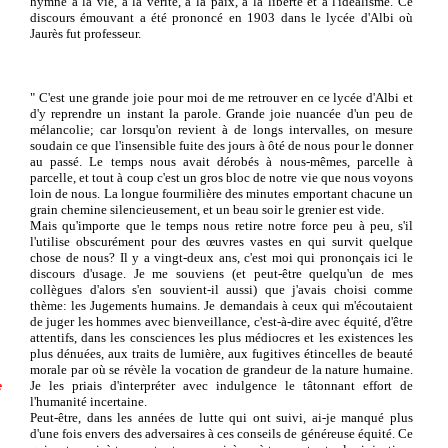
hymne à la vie, à la vérité, à la paix, à la liberté et à l'idéalisme. Ce
discours émouvant a été prononcé en 1903 dans le lycée d'Albi où
Jaurès fut professeur.
" C'est une grande joie pour moi de me retrouver en ce lycée d'Albi et
d'y reprendre un instant la parole. Grande joie nuancée d'un peu de
mélancolie; car lorsqu'on revient à de longs intervalles, on mesure
soudain ce que l'insensible fuite des jours à ôté de nous pour le donner
au passé. Le temps nous avait dérobés à nous-mêmes, parcelle à
parcelle, et tout à coup c'est un gros bloc de notre vie que nous voyons
loin de nous. La longue fourmilière des minutes emportant chacune un
grain chemine silencieusement, et un beau soir le grenier est vide.
Mais qu'importe que le temps nous retire notre force peu à peu, s'il
l'utilise obscurément pour des œuvres vastes en qui survit quelque
chose de nous? Il y a vingt-deux ans, c'est moi qui prononçais ici le
discours d'usage. Je me souviens (et peut-être quelqu'un de mes
collègues d'alors s'en souvient-il aussi) que j'avais choisi comme
thème: les Jugements humains. Je demandais à ceux qui m'écoutaient
de juger les hommes avec bienveillance, c'est-à-dire avec équité, d'être
attentifs, dans les consciences les plus médiocres et les existences les
plus dénuées, aux traits de lumière, aux fugitives étincelles de beauté
morale par où se révèle la vocation de grandeur de la nature humaine.
Je les priais d'interpréter avec indulgence le tâtonnant effort de
e
l'humanité incertaine.
Peut-être, dans les années de lutte qui ont suivi, ai-je manqué plus
d'une fois envers des adversaires à ces conseils de généreuse équité. Ce