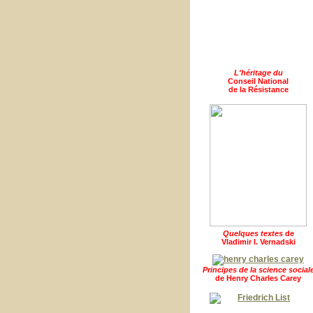
L'héritage du
Conseil National
de la Résistance
Quelques textes
de
Vladimir I. Vernadski
Principes de la science social
de Henry Charles Carey