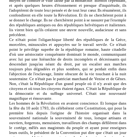
moyen de combler le vide laissé par la monarchie. Bientôt cependant,
et après quelques heures d'étonnement et presque d'inquiétude, ils
l'adoptèrent de toute leur pensée et de tout leur cœur. Ils résumèrent, ils
confondirent en elle toute la Révolution. Et ils ne cherchèrent point à
se donner le change. Ils ne cherchèrent point à se rassurer par l'exemple
des républiques antiques ou des républiques helvétiques et italiennes.
lis virent bien qu'ils créaient une œuvre nouvelle, audacieuse et sans
précédent.
Ce n'était point l'oligarchique liberté des républiques de la Grèce,
morcelées, minuscules et appuyées sur le travail servile. Ce n'était
point le privilège superbe de la république romaine, haute citadelle
d'où une aristocratie conquérante dominait le monde, communiquant
avec lui par une hiérarchie de droits incomplets et décroissants qui
descendait jusqu'au néant du droit, par un escalier aux marches
toujours plus dégradées et plus sombres, qui se perdait enfin dans
l'abjection de l'esclavage, limite obscure de la vie touchant à la nuit
souterraine. Ce n'était pas le patriciat marchand de Venise et de Gênes.
Non, c'était la République d'un grand peuple où il n'y avait que des
citoyens et où tous les citoyens étaient égaux. C'était la République de
la démocratie et du suffrage universel. C'était une nouveauté
magnifique et émouvante.
Les hommes de la Révolution en avaient conscience. Et lorsque dans
la fête du 10 août 1793, ils célébrèrent cette Constitution, qui pour la
première fois depuis l'origine de l'histoire organisait dans la
souveraineté nationale la souveraineté de tous, lorsque artisans et
ouvriers, forgerons, menuisiers, travailleurs des champs défilèrent dans
le cortège, mêlés aux magistrats du peuple et ayant pour enseignes
leurs outils, le président de la Convention put dire que c'était un jour