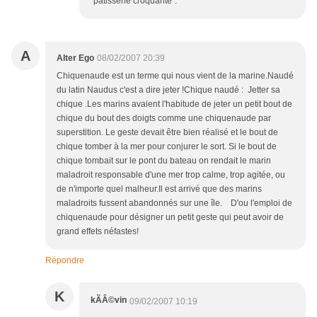
"pâtisserie croquante".
A
Alter Ego
08/02/2007 20:39
Chiquenaude est un terme qui nous vient de la marine.Naudé
du latin Naudus c'est a dire jeter !Chique naudé : Jetter sa
chique .Les marins avaient l'habitude de jeter un petit bout de
chique du bout des doigts comme une chiquenaude par
superstition. Le geste devait être bien réalisé et le bout de
chique tomber à la mer pour conjurer le sort. Si le bout de
chique tombait sur le pont du bateau on rendait le marin
maladroit responsable d'une mer trop calme, trop agitée, ou
de n'importe quel malheur.Il est arrivé que des marins
maladroits fussent abandonnés sur une île. D'ou l'emploi de
chiquenaude pour désigner un petit geste qui peut avoir de
grand effets néfastes!
Répondre
K
kÃÂ©vin
09/02/2007 10:19