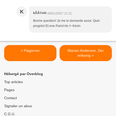
K
kÃÂ©vin
08/01/2007 11:31
Bonne question! Je me le demande aussi. Quel
progrès! Et vive Paris!<br /> Kévin
< Flagorner
Marian Anderson, Der
erlkonig >
Hébergé par Overblog
Top articles
Pages
Contact
Signaler un abus
C.G.U.