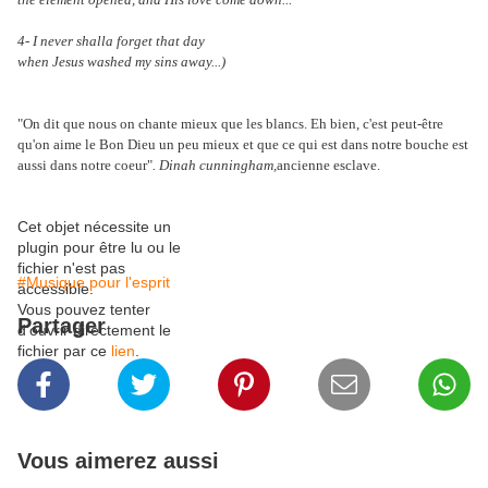
4- I never shalla forget that day
when Jesus washed my sins away...)
"On dit que nous on chante mieux que les blancs. Eh bien, c'est peut-être
qu'on aime le Bon Dieu un peu mieux et que ce qui est dans notre bouche est
aussi dans notre coeur"
. Dinah cunningham,
ancienne esclave.
Cet objet nécessite un
plugin pour être lu ou le
fichier n'est pas
#Musique pour l'esprit
accessible.
Vous pouvez tenter
Partager
d'ouvrir directement le
fichier par ce
lien
.
Vous aimerez aussi