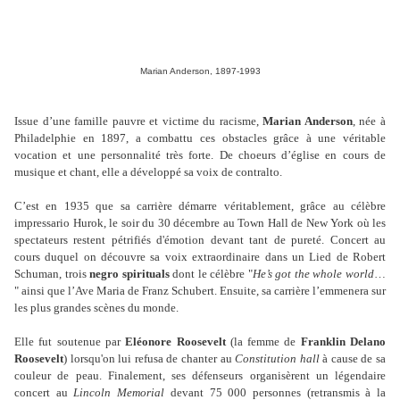
Marian Anderson, 1897-1993
Issue d’une famille pauvre et victime du racisme,
Marian Anderson
, née à
Philadelphie en 1897, a combattu ces obstacles grâce à une véritable
vocation et une personnalité très forte. De choeurs d’église en cours de
musique et chant, elle a développé sa voix de contralto.
C’est en 1935 que sa carrière démarre véritablement, grâce au célèbre
impressario Hurok, le soir du 30 décembre au Town Hall de New York où les
spectateurs restent pétrifiés d'émotion devant tant de pureté. Concert au
cours duquel on découvre sa voix extraordinaire dans un Lied de Robert
Schuman, trois
negro spirituals
dont le célèbre "
He’s got the whole world
…
" ainsi que l’Ave Maria de Franz Schubert. Ensuite, sa carrière l’emmenera sur
les plus grandes scènes du monde.
Elle fut soutenue par
Eléonore Roosevelt
(la femme de
Franklin Delano
Roosevelt
) lorsqu'on lui refusa de chanter au
Constitution hall
à cause de sa
couleur de peau. Finalement, ses défenseurs organisèrent un légendaire
concert au
Lincoln Memorial
devant 75 000 personnes (retransmis à la