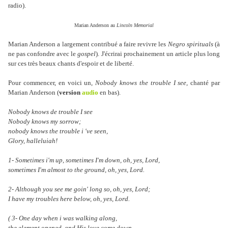
radio).
Marian Anderson au
Lincoln Memorial
Marian Anderson a largement contribué a faire revivre les
Negro spirituals
(à
ne pas confondre avec le
gospel
). J'écrirai prochainement un article plus long
sur ces très beaux chants d'espoir et de liberté.
Pour commencer, en voici un,
Nobody knows the trouble I see,
chanté par
Marian Anderson
(
version
audio
en bas).
Nobody knows de trouble I see
Nobody knows my sorrow;
nobody knows the trouble i 've seen,
Glory, halleluiah!
1- Sometimes i'm up, sometimes I'm down, oh, yes, Lord,
sometimes I'm almost to the ground, oh, yes, Lord.
2- Although you see me goin' long so, oh, yes, Lord;
I have my troubles here below, oh, yes, Lord.
( 3- One day when i was walking along,
the element opened, and His love come down...