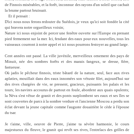
de Finnois misérables, et la forêt, inconnue des rayons d'un soleil que cachait
la brume partout bruissait.
Et il pensait :
D'ici nous nous ferons redouter du Suédois, je veux qu'ici soit fondée la cité
qui bravera notre orgueilleux voisin;
Nature ici nous enjoint de percer une fenêtre ouverte sur l'Europe en prenant
pied fermement sur la mer. Ici, fendant des eaux pour eux nouvelles, tous les
vaisseaux courront à notre appel et ici nous pourrons festoyer au grand large.
Cent années ont passé. La ville juvénile, merveilleux ornement des pays de
Minuit, née des sombres forêts et des marais fangeux, se dresse, fière,
fastueuse.
Où jadis le pêcheur finnois, triste bâtard de la nature, seul, face aux rives
aplaties, mouillait dans des eaux innomées son vétuste filet, aujourd'hui sur
des rives chargées de vie, se pressent, gracieux, puissants les palais et les
tours; les navires accourus de partout en foule, abordent aux quais opulents;
la Néva s'est vêtue de granit et des ponts surplombent ses eaux et ses îles se
sont couvertes de parcs à la sombre verdure et l'ancienne Moscou a perdu son
éclat devant la jeune capitale comme l'auguste douairière le cède à l'épouse
du tsar.
Je t'aime, ville, oeuvre de Pierre, j'aime ta sévère harmonie, le cours
majestueux du fleuve, le granit qui revêt ses rives, l'entrelacs des grilles de