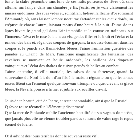
fonte, la claire pénombre sans lune de ces nuits porteuses de rêves où, sans
allumer ma lampe, dans ma chambre je lis, j'écris, où je vois clairement les
masses endormies des rues vides et, scintillant là-haut la flèche d'or sommant
l'Amirauté; où, sans laisser l'ombre nocturne s'attarder sur les cieux dorés, un
crépuscule chasse l'autre, laissant moins d'une heure à la nuit. J'aime de tes
âpres hivers le grand gel dans l'air immobile et la course en traîneaux sur
l'immense Néva et le rose éclatant au visage des filles et le bruit et l'éclat et la
rumeur des bals et, régal des soupers de garçons, la mousse écumant dans les
coupes et le punch aux flammèches bleues. J'aime l'animation guerrière des
parades au Champ de Mars, l'uniforme magnificence des fantassins, des
cavaliers se mouvant en houle ordonnée, les haillons des drapeaux
vainqueurs et l'éclat des shakos de cuivre percés de balles au combat.
J'aime entendre, ô ville martiale, les salves de ta forteresse, quand la
souveraine du Nord fait don d'un fils à la maison régnante ou que les armes
russes fêtent sur l'ennemi quelque nouveau triomphe ou que, crevant sa glace
bleue, la Néva la pousse à la mer et jubile aux souffles d'avril.
Jouis de ta beauté, cité de Pierre, et reste inébranlable, ainsi que la Russie!
Qu'avec toi se réconcilie l'élément jadis terrassé.
Que la mer de Finlande oublie l'ancienne hostilité de ses vagues domptées,
que jamais plus elle ne vienne troubler par des sursauts de vaine rage le repos
éternel de Pierre.
Or il advint des jours terribles dont le souvenir reste vif...