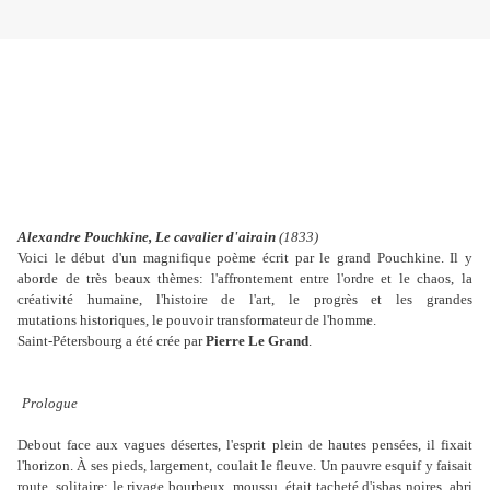
Alexandre Pouchkine, Le cavalier d'airain
(1833)
Voici le début d'un magnifique poème écrit par le grand Pouchkine. Il y
aborde de très beaux thèmes: l'affrontement entre l'ordre et le chaos, la
créativité humaine, l'histoire de l'art, le progrès et les grandes
mutations historiques, le pouvoir transformateur de l'homme.
Saint-Pétersbourg a été crée par
Pierre Le Grand
.
Prologue
Debout face aux vagues désertes, l'esprit plein de hautes pensées, il fixait
l'horizon. À ses pieds, largement, coulait le fleuve. Un pauvre esquif y faisait
route, solitaire; le rivage bourbeux, moussu, était tacheté d'isbas noires, abri