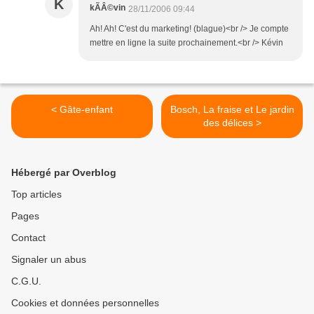
K
kÃÂ©vin
28/11/2006 09:44
Ah! Ah! C'est du marketing! (blague)<br /> Je compte
mettre en ligne la suite prochainement.<br /> Kévin
< Gâte-enfant
Bosch, La fraise et Le jardin
des délices >
Hébergé par Overblog
Top articles
Pages
Contact
Signaler un abus
C.G.U.
Cookies et données personnelles