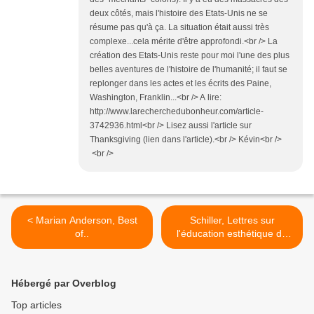
deux côtés, mais l'histoire des Etats-Unis ne se
résume pas qu'à ça. La situation était aussi très
complexe...cela mérite d'être approfondi.<br /> La
création des Etats-Unis reste pour moi l'une des plus
belles aventures de l'histoire de l'humanité; il faut se
replonger dans les actes et les écrits des Paine,
Washington, Franklin...<br /> A lire:
http://www.larecherchedubonheur.com/article-
3742936.html<br /> Lisez aussi l'article sur
Thanksgiving (lien dans l'article).<br /> Kévin<br />
<br />
< Marian Anderson, Best
Schiller, Lettres sur
of..
l'éducation esthétique de
l'homme >
Hébergé par Overblog
Top articles