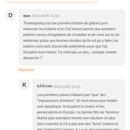
D
dom
28/11/2006 01:04
Thanksgiving est une journée d'action de grâces pour
remercier les Indiens et le Ciel d'avoir permis aux premiers
pèlerins venus d'Angleterre de s'installer et de vivre sur le sol
américain grâce aux bonnes récoltes qu'ils ont pu y faire.Les
indiens sont ravis d'avoir été exterminés pour que l'on
récupère leurs terres. Ce n'est pas un peu...cynique comme
démarche ?
Répondre
K
kÃÂ©vin
28/11/2006 10:01
Les premiers colons n'étaient pas "que" des
"massacreurs d'indiens". Ils sont venus pour fonder
une république. Ils fuyaient la misère et les
persécutions en Europe. Le dernier film de Terrence
Malick (par exemple) montre une situation un peu
plus nuancée (il n'y a pas que des "bons" indiens et
des "méchants" colons). Il y a eu des massacres des