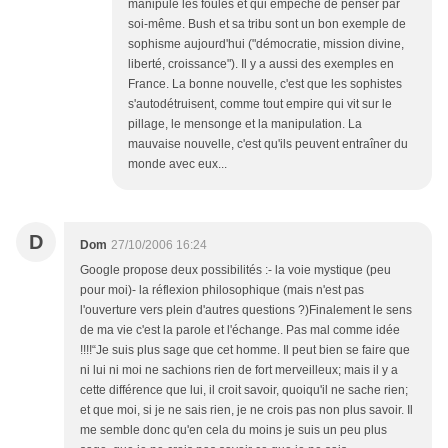
manipule les foules et qui empêche de penser par
soi-même. Bush et sa tribu sont un bon exemple de
sophisme aujourd'hui ("démocratie, mission divine,
liberté, croissance"). Il y a aussi des exemples en
France. La bonne nouvelle, c'est que les sophistes
s'autodétruisent, comme tout empire qui vit sur le
pillage, le mensonge et la manipulation. La
mauvaise nouvelle, c'est qu'ils peuvent entraîner du
monde avec eux...
D
Dom
27/10/2006 16:24
Google propose deux possibilités :- la voie mystique (peu
pour moi)- la réflexion philosophique (mais n'est pas
l'ouverture vers plein d'autres questions ?)Finalement le sens
de ma vie c'est la parole et l'échange. Pas mal comme idée
!!!!“Je suis plus sage que cet homme. Il peut bien se faire que
ni lui ni moi ne sachions rien de fort merveilleux; mais il y a
cette différence que lui, il croit savoir, quoiqu'il ne sache rien;
et que moi, si je ne sais rien, je ne crois pas non plus savoir. Il
me semble donc qu'en cela du moins je suis un peu plus