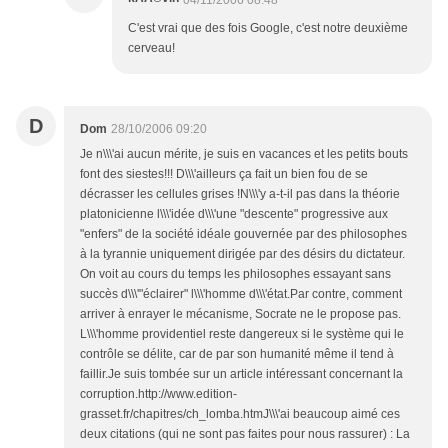
C'est vrai que des fois Google, c'est notre deuxième
cerveau!
D
Dom
28/10/2006 09:20
Je n\\\'ai aucun mérite, je suis en vacances et les petits bouts
font des siestes!!! D\\\'ailleurs ça fait un bien fou de se
décrasser les cellules grises !N\\\'y a-t-il pas dans la théorie
platonicienne l\\\'idée d\\\'une "descente" progressive aux
"enfers" de la société idéale gouvernée par des philosophes
à la tyrannie uniquement dirigée par des désirs du dictateur.
On voit au cours du temps les philosophes essayant sans
succès d\\\'"éclairer" l\\\'homme d\\\'état.Par contre, comment
arriver à enrayer le mécanisme, Socrate ne le propose pas.
L\\\'homme providentiel reste dangereux si le système qui le
contrôle se délite, car de par son humanité même il tend à
faillir.Je suis tombée sur un article intéressant concernant la
corruption.http://www.edition-
grasset.fr/chapitres/ch_lomba.htmJ\\\'ai beaucoup aimé ces
deux citations (qui ne sont pas faites pour nous rassurer) : La