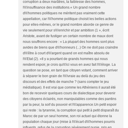
corruption a deux marâtres, la faiblesse des hommes,
l\\\'insuffisance des institutions.« Un grand nombre
d\\\'hommes politiques ne méritent pas vraiment cette
appellation, car l\\\'homme politique choisit les belles actions
pour elles-mêmes, or le grand nombre aborde ce genre de
vie seulement pour s\\\'enrichir et par ambition (1 », écrit
Aristote, avant de fustiger un certain nombre de maux dont
nous souffrons encore : « La plupart des hommes sont plus
avides de biens que d\\\'honneurs (...) On ne doit pas craindre
d\\\'être à court d\\\'argent quand on est maître absolu de
l\\\'Etat (2). »Il y a pourtant de grands hommes qui nous
rendent espoir, je crois qu\\\'ici vous en avez fait l\\\'éloge. La
question se pose, en tant que citoyen votant, comment arriver
à séparer le bon grain de l\\\'ivraie au delà du jeu des
discours et des effets de manche ? (sans compter le jeu
médiatique). Il est vrai que comme les Athéniens il aurait été
bon de recevoir quelques cours de dialectique pour devenir
des citoyens éclairés, non manipulables comme des pantins
par la peur, la soif du pouvoir et l\\\'apparence.Un petit espoir
qui reste : la tyrannie, la corruption qui petit à petit disparaît du
Maroc de par un seul homme, son roi actuel qui étonne la
population chaque jour (mise à l\\\'écart d\\\'hommes pourris
influents, refus de la corruption sévèrement punie, pris en