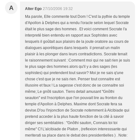
A
Alter Ego
27/10/2006 19:32
Ma parole, Elle commente tout Dom ! C'est la pythie du temple
d'Apollon à Delphes qui a rendu l'oracle selon lequel Socrate
était le plus sage des hommes . Et voici comment Socrate l'a
interpreté bien entendu en rapport aux Sophistes avec
lesquels il goûtait aux plaisirs de la joute oratoire au cours de
dialogues aporétiques dans lesquels il prenait un malin
plaisir à les plonger dans leurs contradictions. Socrate tenait
le raisonnement suivant : Comment moi qui ne sait rien je suis
le plus sage des hommes alors qu'il y a des sages (les
sophistes) qui pretendent tout savoir? Moi je ne sais q'une
chose c'est que je ne sais rien. Penser tout connaitre est
illusoire et faux ! La sagesse c'est donc de se connaitre soi
même; Le gnôti sauton. Tiens detail amusant "Gnôthi
seauton" est l'nscription.que l'on pouvait lire au fronton du
temple d'Apollon à Delphes. Maxime dont Socrate fera sa
devise.D'ou l'injonction de Socrate notemment à Alcibiade qui
pretend acceder à la plus haute fonction de la cité à savoir
diriger ses semblables : "Gnôthi sauton, Connais toi toi
même" Cf L'alcibiade de Platon , (reflexion interesssante qui
meriterati sa place dans le debat des presidentielles ) . Note: