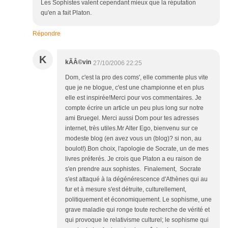
Les Sophistes valent cependant mieux que la réputation
qu'en a fait Platon.
Répondre
K
kÃÂ©vin
27/10/2006 22:25
Dom, c'est la pro des coms', elle commente plus vite
que je ne blogue, c'est une championne et en plus
elle est inspirée!Merci pour vos commentaires. Je
compte écrire un article un peu plus long sur notre
ami Bruegel. Merci aussi Dom pour tes adresses
internet, très utiles.Mr Alter Ego, bienvenu sur ce
modeste blog (en avez vous un (blog)? si non, au
boulot!).Bon choix, l'apologie de Socrate, un de mes
livres préferés. Je crois que Platon a eu raison de
s'en prendre aux sophistes. Finalement, Socrate
s'est attaqué à la dégénérescence d'Athènes qui au
fur et à mesure s'est détruite, culturellement,
politiquement et économiquement. Le sophisme, une
grave maladie qui ronge toute recherche de vérité et
qui provoque le relativisme culturel; le sophisme qui