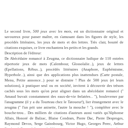
Le second livre,
500 jeux avec les mots
, est un dictionnaire original et
savoureux pour passer maître, en s'amusant dans les figures de style, les
procédés littéraires, les jeux de mots et des lettres. Très clair, bourré de
citations exquises, ce livre enchantera les petits et les grands.
Description de l'éditeur:
De Abécédaire romancé à Zeugma, ce dictionnaire ludique de 110 entrées
répertorie jeux de mots (Calembour, Glossolalie...), jeux de lettres
(Epellations, Rébus...), procédés littéraires (Anaphore, Euphémisme,
Hyperbole...), ainsi que des applications plus inattendues (Carte postale,
Menu, Petite annonce...) pour se distraire ! Plus de 500 jeux (et leurs
solutions), à pratiquer seul ou en société, invitent à découvrir des trésors
cachés sous les mots qu'on peut aligner dans un abécédaire romancé ("
Arnaud buvait constamment des eaux-de-vie frelatées... "), bouleverser par
l'anagramme (il y a du Tourteau chez le Tatoueur!), lier étrangement avec le
zeugma (" l'un prit une anisette, l'autre la mouche ! "), compléter avec le
bouche-trou... Des milliers de citations d'auteurs aussi variés qu'Alphonse
Allais, Honoré de Balzac, Blaise Cendrars, Pierre Dac, Pierre Desproges,
Raymond Devos, Serge Gainsbourg, Victor Hugo, Georges Perec, Arthur