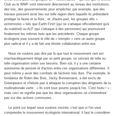
Club ou le WWF vont intervenir directement au niveau des institutions,
des lois, des gouvernements pour empêcher, par exemple, que des
travaux puissent avoir lieu sur telle région dans laquelle ils prétendent
protéger la faune et la flore ; et, d'autre part, les groupes dits «
extrémistes » tels que Earth First! (qui ne s'attaque officiellement qu'à
du matériel) ou ALF (qui s'attaque à des personnes) qui poursuivent
finalement les mêmes buts que les précédents. Chaque groupe
écologiste joue souvent le rôle de « tremplin » vers un autre groupe
plus radical et il y a de fait une étroite collaboration entre eux.
Nous ne voulons pas dire par là que tout le mouvement vert est
machiavéliquement dirigé par un petit groupe, se servant de telle ou
telle organisation selon ses besoins. Bien sûr, il y a une certaine
autonomie de pensée et d'action entre ces organisations différentes. Il
peut même y avoir des combats de factions très durs. Par exemple, le
fondateur de Robin des Bois, Jacky Bonnemains, a été exclu de
Greenpeace et n'hésite pas à attaquer la corruption des dirigeants de la
multinationale verte : « lls sont tous pourris jusqu'à l'os. C'est foutu ! » ;
mais ceci ne signifie pas que les deux organisations ne s'entendront
pas sur des actions communes...
Le point sur lequel nous voulons insister, c'est que si l'on veut
comprendre le mouvement écologiste international, il faut le considérer