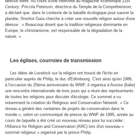
déesse Mère. Au cours d'une interview au magazine scientifique
21st
Century
, Priccila Peterson, directrice du Temple de la Compréhension,
a déclaré que, dans le contexte de la bataille écologique pour sauver la
planète, l'lnstitut Gaïa cherche à créer une nouvelle religion autour d'une
déesse : « Beaucoup disent que la tradition religieuse dominante en
Europe, le christianisme, est responsable de la dégradation de la
nature. »
Les églises, courroies de transmission
Les idées de Lovelock sur la religion ont trouvé de l'écho en
particulier auprès de Philip, le duc d'Edimbourg. C'est ainsi qu'en 1986,
à l'occasion du 25ème anniversaire du WWF, il organisa à Assise (ltalie)
une rencontre internationale de trois jours qui a réuni des représentants
de toutes les religions pour discuter d'écologie. Ce sommet a vu
notamment la création du Religious and Conservation Network. « Ce
réseau a généré des centaines de projets de conservation dans le
monde », selon un communiqué de presse du WWF de 1995, année au
cours de laquelle a été créé un nouveau réseau pour lui succéder :
l'Alliance for Religion and Conservation (ARC) lors d'un nouveau «
sommet religieux » organisé par le prince Philip.