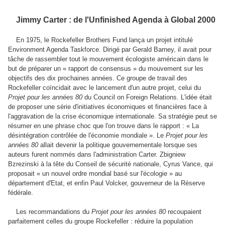
Jimmy Carter : de l'Unfinished Agenda à Global 2000
En 1975, le Rockefeller Brothers Fund lança un projet intitulé
Environment Agenda Taskforce. Dirigé par Gerald Barney, il avait pour
tâche de rassembler tout le mouvement écologiste américain dans le
but de préparer un « rapport de consensus » du mouvement sur les
objectifs des dix prochaines années. Ce groupe de travail des
Rockefeller coïncidait avec le lancement d'un autre projet, celui du
Projet pour les années 80
du Council on Foreign Relations. L'idée était
de proposer une série d'initiatives économiques et financières face à
l'aggravation de la crise économique internationale. Sa stratégie peut se
résumer en une phrase choc que l'on trouve dans le rapport : « La
désintégration contrôlée de l'économie mondiale ». Le
Projet pour les
années 80
allait devenir la politique gouvernementale lorsque ses
auteurs furent nommés dans l'administration Carter. Zbigniew
Bzrezinski à la tête du Conseil de sécurité nationale, Cyrus Vance, qui
proposait « un nouvel ordre mondial basé sur l'écologie » au
département d'Etat, et enfin Paul Volcker, gouverneur de la Réserve
fédérale.
Les recommandations du
Projet pour les années 80
recoupaient
parfaitement celles du groupe Rockefeller : réduire la population