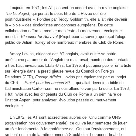
Toujours en 1971, les AT passent un accord avec la revue anglaise
The Ecologist
, qui portait le sous-titre de « Revue de l'ère
postindustrielle ». Fondée par Teddy Goldsmith, elle allait vite devenir
la « bible » des écologistes anglophones européens. De cette
collaboration naîtra le premier manifeste du mouvement écologiste
mondial,
Blueprint for Survival
(Projet pour la survie), qui reçut l'éloge
public de Julian Huxley et de nombreux membres du Club de Rome.
Amory Lovins, dirigeant des AT anglais, avait quitté sa patrie
américaine par amour de l'Angleterre mais avait maintenu des contacts
à très haut niveau aux Etats-Unis. En 1976, il put ainsi publier un article
sur l'énergie dans la presti gieuse revue du Council on Foreign
Relations (CFR),
Foreign Affairs
. Lovins pris également part au projet
du CFR —
Projet pour les années 80
— qui allait devenir la bible de
l'administration Carter, comme nous allons le voir par la suite. En 1978,
il fut invité avec les dirigeants du Club de Rome à un séminaire de
l'lnstitut Aspen, pour analyser l'évolution passée du mouvement
écologiste.
En 1972, les AT sont accréditées auprès de l'Onu comme ONG
(organisation non gouvernementale), ce qui va leur permettre de jouer
un rôle fondamental à Ia conférence de l'Onu sur l'environnement, qui
se tient en juin de la même année à Stockholm. Le rapport final de