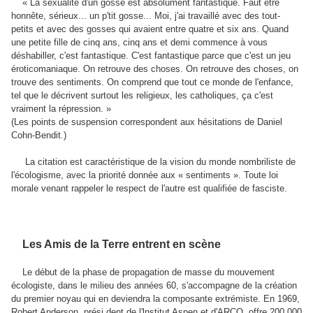
« La sexualité d'un gosse est absolument fantastique. Faut être
honnête, sérieux... un p'tit gosse... Moi, j'ai travaillé avec des tout-
petits et avec des gosses qui avaient entre quatre et six ans. Quand
une petite fille de cinq ans, cinq ans et demi commence à vous
déshabiller, c'est fantastique. C'est fantastique parce que c'est un jeu
éroticomaniaque. On retrouve des choses. On retrouve des choses, on
trouve des sentiments. On comprend que tout ce monde de l'enfance,
tel que le décrivent surtout les religieux, les catholiques, ça c'est
vraiment la répression. »
(Les points de suspension correspondent aux hésitations de Daniel
Cohn-Bendit.)
La citation est caractéristique de la vision du monde nombriliste de
l'écologisme, avec la priorité donnée aux « sentiments ». Toute loi
morale venant rappeler le respect de l'autre est qualifiée de fasciste.
Les Amis de la Terre entrent en scène
Le début de la phase de propagation de masse du mouvement
écologiste, dans le milieu des années 60, s'accompagne de la création
du premier noyau qui en deviendra la composante extrémiste. En 1969,
Robert Anderson, prési dent de l'lnstitut Aspen et d'ARCO, offre 200 000