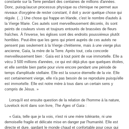
constante sur la Terre pendant des centaines de millions d'années.
Donc, puisqu'aucun processus physique ou chimique ne permet aux
niveaux d'oxygène de rester constant, il doit y avoir quelque chose qui
régule. (...) Une chose qui frappe en lrlande, c'est le nombre d'autels à
la Vierge Marie. Ces autels sont merveilleusement décorés, ils sont
peints de couleurs vives et toujours entourés de brassées de fleurs
fraîches. À l'inverse, les églises sont des endroits poussiéreux plutôt
horribles. Peut-être que les gens qui prient auprès de ces autels ne
pensent pas seulement à la Vierge chrétienne, mais à une vierge plus
ancienne, Gaïa, la mère de la Terre. Après tout, cela concorde
merveilleusement bien : Gaïa est à tout point de vue immortelle. Elle a
vécu 3 500 millions d'années, ce qui est déjà plus que quelques étoiles,
et elle semble bien partie pour vivre encore pendant une période de
temps d'amplitude stellaire. Elle est la source éternelle de la vie. Elle
est certainement vierge, elle n'a pas besoin de se reproduire puisqu'elle
est immorteIle. Elle est notre mère à tous dans un certain sens y
compris de Jésus. »
Lorsqu'il est ensuite question de la relation de l'homme à la nature,
Lovelock écrit dans son livre,
The Ages of Gaïa
:
« Gaïa, telle que je la vois, n'est ni une mère tolérante, ni une
demoiselle fragile et délicate mise en danger par l'humanité. Elle est
directe et dure, gardant le monde chaud et confortable pour ceux qui