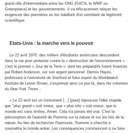
grand rôle d'intermédiaire entre les ONG (l'UICN, le WWF ou
Greenpeace) et les gouvernements. Il va efficacement relayer les
exigences des premières en les habillant d'un semblant de légitimité
scientifique.
Etats-Unis : la marche vers le pouvoir
Le 22 avril 1970, des milliers d'étudiants américains descendent
dans la rue pour protester contre la « destruction de l'environnement » :
c'est le premier « Jour de la Terre », dont les préparatifs furent financés
par Robert Anderson, sur son argent personnel. Dennis Hayes,
professeur à l'université de Stanford et futur expert du Worldwatch
lnstitute de Lester Brown, s'exprimait ainsi ce jour-là, dans les colonnes
du
New York Times
:
« Le 22 avril est un instrument (...) [pour] repousser l'idée stupide
que "plus grand » soit mieux, que « plus vite » soit mieux, que le
monde est sans limites, Amen. Cela n'a jamais été vrai. C'est la
présomption de l'autorité de l'homme sur la nature et sur les lois de la
nature. Au lieu de rechercher l'harmonie, l'homme a cherché à
soumettre le monde entier. Les conséquences commencent à se faire