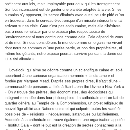
obéissent aux lois, mais impitoyable pour ceux qui les transgressent.
Son but inconscient est de garder une planète adaptée à la vie. Si les
humains s'y opposent, ils seront éliminés avec aussi peu de pitié qu'on
en trouverait dans le cerveau électronique d'un missile intercontinental
arrivant sur sa cible. Gaïa n'est pas antihumaine, mais elle n'hésitera
pas à nous remplacer par une espèce plus respectueuse de
l'environnement si nous continuons comme cela. Cela dépend de vous
et de moi. Si nous considérons le monde comme un organisme vivant
dont nous ne sommes qu'une petite partie, et non des propriétaires, ni
même les gérants, notre espèce pourrait survivre pendant la durée qui
lui a été allouée ».
Lovelock, qui aime se décrire comme un scientifique calme et isolé,
appartient à une curieuse organisation nommée « Lindisfarne » et
fondée par Margaret Mead. D'après ses propres dires, il s'agit d'une «
communauté de penseurs affiliée à Saint-John the Divine à New York ».
« On y trouve des prêtres, des économistes, des écologistes qui
intègrent mon idée dans leur philosophies. La cathédrale sert en fait de
quartier général au TempIe de la Compréhension, un projet religieux du
nouvel âge affilié aux Nations unies et qui colporte toutes les variétés
possibles de « religions » néopaïennes, sataniques ou lucifériennes.
Associée à la cathédrale on trouve également une organisation appelée
« Institut Gaïa » dont le but est la création de sectes consacrées à la