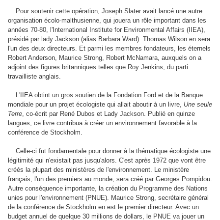
Pour soutenir cette opération, Joseph Slater avait lancé une autre
organisation écolo-malthusienne, qui jouera un rôle important dans les
années 70-80, l'International Institute for Environmental Affairs (IIEA),
présidé par lady Jackson (alias Barbara Ward). Thomas Wilson en sera
l'un des deux directeurs. Et parmi les membres fondateurs, les éternels
Robert Anderson, Maurice Strong, Robert McNamara, auxquels on a
adjoint des figures britanniques telles que Roy Jenkins, du parti
travailliste anglais.
L'IIEA obtint un gros soutien de la Fondation Ford et de la Banque
mondiale pour un projet écologiste qui allait aboutir à un livre,
Une seule
Terre
, co-écrit par René Dubos et Lady Jackson. Publié en quinze
langues, ce livre contribua à créer un environnement favorable à la
conférence de Stockholm.
Celle-ci fut fondamentale pour donner à la thématique écologiste une
légitimité qui n'existait pas jusqu'alors. C'est après 1972 que vont être
créés la plupart des ministères de l'environnement. Le ministère
français, l'un des premiers au monde, sera créé par Georges Pompidou.
Autre conséquence importante, la création du Programme des Nations
unies pour l'environnement (PNUE). Maurice Strong, secrétaire général
de la conférence de Stockholm en est le premier directeur. Avec un
budget annuel de quelque 30 millions de dollars, le PNUE va jouer un