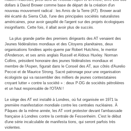
dollars à David Brower comme base de départ de la création d'un
nouveau mouvement radical : les Amis de la Terre (AT). Brower avait
été écarté du Sierra Club, l'une des principales sociétés naturalistes
américaines, pour avoir gaspillé de l'argent sur des projets écologiques
insignifiants. Cette fois, il allait avoir plus de succès.
La plus grande partie des premiers dirigeants des AT venaient des
Jeunes fédéralistes mondiaux et des Citoyens planétaires, deux
organisations fondées après-guerre par Robert Hutchins, le mentor
d'Anderson, et ses amis anglais Russell et Aldous Huxley. Norman
Collins, président honoraire des jeunes fédéralistes mondiaux et
membre de l'Aspen, figurait dans le Conseil des AT, aux côtés d'Aurelio
Peccei et de Maurice Strong. Sacré patronage pour une organisation
écologiste qui va rassembler des milliers de jeunes contestataires
croyant lutter « contre la société » : deux P-DG de sociétés pétrolières
et un haut responsable de l'OTAN !
Le siège des AT est installé à Londres, où fut organisée en 1971 la
première manifestation mondiale contre les centrales nucléaires. À
Pâques de la même année, les AT vont protester devant l'ambassade
française à Londres contre la centrale de Fessenheim. C'est le début
d'une série incalculable de manifesta tions, qui seront parfois très
violentes.