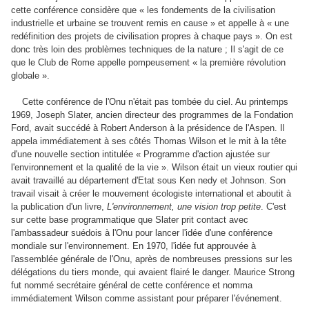
cette conférence considère que « les fondements de la civilisation
industrielle et urbaine se trouvent remis en cause » et appelle à « une
redéfinition des projets de civilisation propres à chaque pays ». On est
donc très loin des problèmes techniques de la nature ; Il s'agit de ce
que le Club de Rome appelle pompeusement « la première révolution
globale ».
Cette conférence de l'Onu n'était pas tombée du ciel. Au printemps
1969, Joseph Slater, ancien directeur des programmes de la Fondation
Ford, avait succédé à Robert Anderson à la présidence de l'Aspen. Il
appela immédiatement à ses côtés Thomas Wilson et le mit à la tête
d'une nouvelle section intitulée « Programme d'action ajustée sur
l'environnement et la qualité de la vie ». Wilson était un vieux routier qui
avait travaillé au département d'Etat sous Ken nedy et Johnson. Son
travail visait à créer le mouvement écologiste international et aboutit à
la publication d'un livre,
L'environnement, une vision trop petite
. C'est
sur cette base programmatique que Slater prit contact avec
l'ambassadeur suédois à l'Onu pour lancer l'idée d'une conférence
mondiale sur l'environnement. En 1970, l'idée fut approuvée à
l'assemblée générale de l'Onu, après de nombreuses pressions sur les
délégations du tiers monde, qui avaient flairé le danger. Maurice Strong
fut nommé secrétaire général de cette conférence et nomma
immédiatement Wilson comme assistant pour préparer l'événement.