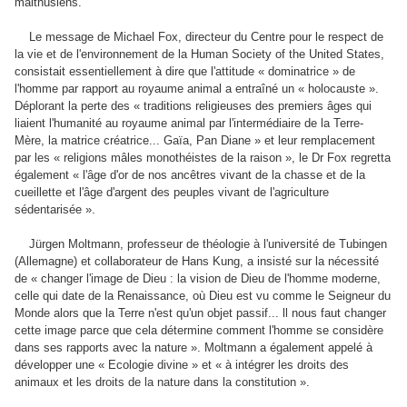
malthusiens.
Le message de Michael Fox, directeur du Centre pour le respect de
la vie et de l'environnement de la Human Society of the United States,
consistait essentiellement à dire que l'attitude « dominatrice » de
l'homme par rapport au royaume animal a entraîné un « holocauste ».
Déplorant la perte des « traditions religieuses des premiers âges qui
liaient l'humanité au royaume animal par l'intermédiaire de la Terre-
Mère, la matrice créatrice... Gaïa, Pan Diane » et leur remplacement
par les « religions mâles monothéistes de la raison », le Dr Fox regretta
également « l'âge d'or de nos ancêtres vivant de la chasse et de la
cueillette et l'âge d'argent des peuples vivant de l'agriculture
sédentarisée ».
Jürgen Moltmann, professeur de théologie à l'université de Tubingen
(Allemagne) et collaborateur de Hans Kung, a insisté sur la nécessité
de « changer l'image de Dieu : la vision de Dieu de l'homme moderne,
celle qui date de la Renaissance, où Dieu est vu comme le Seigneur du
Monde alors que la Terre n'est qu'un objet passif... ll nous faut changer
cette image parce que cela détermine comment l'homme se considère
dans ses rapports avec la nature ». Moltmann a également appelé à
développer une « Ecologie divine » et « à intégrer les droits des
animaux et les droits de la nature dans la constitution ».