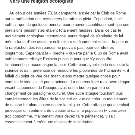
Vers une religion écologiste
Au début des années 70, la campagne lancée par le Club de Rome
sur la raréfaction des ressources battait son plein. Cependant, il ne
suffirait que de quelques années pour prouver scientifiquement que ces
prévisions pessimistes étaient totalement fausses. Dans ce cas le
mouvement écologiste international aurait risqué de s'éteindre de lui
même faute d'une assise « culturelle » suffisamment solide : la peur de
la raréfaction des ressources ne pouvant pas jouer ce rôle très
longtemps. Cependant la « brèche » ouverte par le Club de Rome avait
suffisamment effrayé l'opinion publique pour que s'y engouffre
l'irrationnel qui accompagne la peur. Cette peur ayant rendu suspecte la
science et sa « prétention de résoudre les problèmes de l'humanité », il
fallait du point de vue des malthusiens mettre quelque chose pour
combler le vide laissé par la science. La contreculture rock-sexe-drogue
visant la jeunesse de l'époque avait contri bué en partie à ce
changement de paradigme culturel. Une autre attaque touchant plus
immédiatement les élites de la société en vue de créer un mouvement
de masse fut alors lancée contre la religion. Cette attaque qui cherchait
provoquer un sentiment de culpabilité dans la population (« vous avez
trop consommé, maintenant vous devez faire pénitence), visait
essentiellement à créer une religion de substitution.