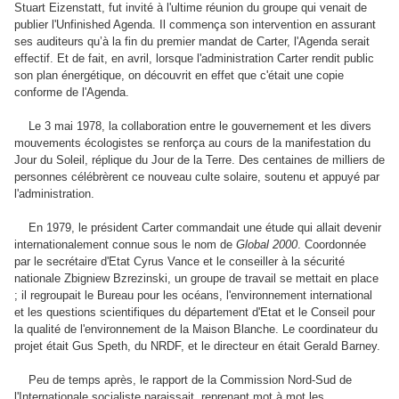
Stuart Eizenstatt, fut invité à l'ultime réunion du groupe qui venait de
publier l'Unfinished Agenda. Il commença son intervention en assurant
ses auditeurs qu’à la fin du premier mandat de Carter, l'Agenda serait
effectif. Et de fait, en avril, lorsque l'administration Carter rendit public
son plan énergétique, on découvrit en effet que c'était une copie
conforme de l'Agenda.
Le 3 mai 1978, la collaboration entre le gouvernement et les divers
mouvements écologistes se renforça au cours de la manifestation du
Jour du Soleil, réplique du Jour de la Terre. Des centaines de milliers de
personnes célébrèrent ce nouveau culte solaire, soutenu et appuyé par
l'administration.
En 1979, le président Carter commandait une étude qui allait devenir
internationalement connue sous le nom de
Global 2000
. Coordonnée
par le secrétaire d'Etat Cyrus Vance et le conseiller à la sécurité
nationale Zbigniew Bzrezinski, un groupe de travail se mettait en place
; il regroupait le Bureau pour les océans, l'environnement international
et les questions scientifiques du département d'Etat et le Conseil pour
la qualité de l'environnement de la Maison Blanche. Le coordinateur du
projet était Gus Speth, du NRDF, et le directeur en était Gerald Barney.
Peu de temps après, le rapport de la Commission Nord-Sud de
l'Internationale socialiste paraissait, reprenant mot à mot les