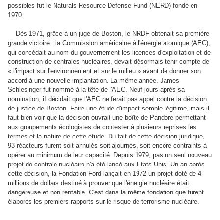
possibles fut le Naturals Resource Defense Fund (NERD) fondé en
1970.
Dès 1971, grâce à un juge de Boston, le NRDF obtenait sa première
grande victoire : la Commission américaine à l'énergie atomique (AEC),
qui concédait au nom du gouvernement les licences d'exploitation et de
construction de centrales nucléaires, devait désormais tenir compte de
« l'impact sur l'environnement et sur le milieu » avant de donner son
accord à une nouvelle implantation. La même année, James
Schlesinger fut nommé à la tête de l'AEC. Neuf jours après sa
nomination, iI décidait que l'AEC ne ferait pas appel contre la décision
de justice de Boston. Faire une étude d'impact semble légitime, mais il
faut bien voir que la décision ouvrait une boîte de Pandore permettant
aux groupements écologistes de contester à plusieurs reprises les
termes et la nature de cette étude. Du fait de cette décision juridique,
93 réacteurs furent soit annulés soit ajournés, soit encore contraints à
opérer au minimum de leur capacité. Depuis 1979, pas un seul nouveau
projet de centrale nucléaire n'a été lancé aux Etats-Unis. Un an après
cette décision, la Fondation Ford lançait en 1972 un projet doté de 4
millions de dollars destiné à prouver que l'énergie nucléaire était
dangereuse et non rentable. C'est dans la même fondation que furent
élaborés les premiers rapports sur le risque de terrorisme nucléaire.