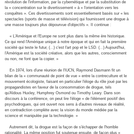
révolution de l'information, par la cybernétique et par la substitution de
la « concentration sur le divertissement » à « l'orientation vers les
conquêtes ». Ces divertissements sont essentiellement basés sur « les
spectacles (sports de masse et télévision) qui fournissent une drogue à
une masse toujours plus dépourvue d'objectifs ». II continue :
« L'Amérique et l'Europe ne sont plus dans la même ère historique.
Ce qui rend l'Amérique unique à notre époque et qui en fait la première
société qui teste le futur, (...) c'est l'art pop et le LSD. (...) Aujourd'hui,
l'Amérique est la société créative, alors que les autres, consciemment
ou non, ne font que la copier. »
En 1974, lors d'une réunion de l'IUCN, Raymond Dasmann fit un
bilan de la « communauté de point de vue » entre la contreculture et le
mouvement écologiste, faisant en particulier l'éloge du rôle joué par les
propagandistes en faveur de la consommation de drogue, tels
qu'Aldous Huxley, Humphrey Osmond ou Timothy Leary. Dans son
discours à la conférence, on peut lire l'éloge « de l'élément positif des
psychodrogues, qui ont ouvert nos sens à d'autres niveaux de réalité,
en contradiction complète avec la vision du monde médiée par la
science et manipulée par la technologie. »
Autrement dit, la drogue est la façon de s'échapper de l'horrible
rationalité. La même position fut soutenue ensuite, de façon plus «