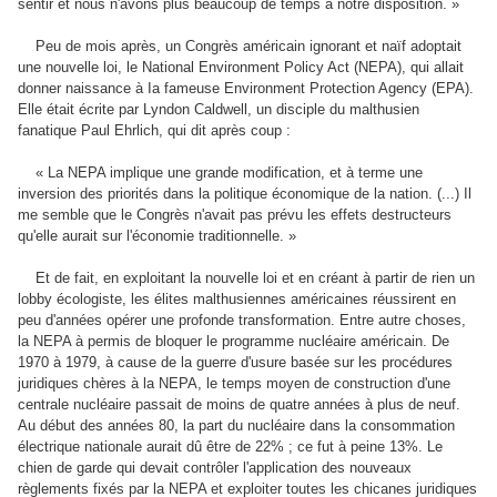
sentir et nous n'avons plus beaucoup de temps à notre disposition. »
Peu de mois après, un Congrès américain ignorant et naïf adoptait
une nouvelle loi, le National Environment Policy Act (NEPA), qui allait
donner naissance à Ia fameuse Environment Protection Agency (EPA).
Elle était écrite par Lyndon Caldwell, un disciple du malthusien
fanatique Paul Ehrlich, qui dit après coup :
« La NEPA implique une grande modification, et à terme une
inversion des priorités dans la politique économique de la nation. (...) Il
me semble que le Congrès n'avait pas prévu les effets destructeurs
qu'elle aurait sur l'économie traditionnelle. »
Et de fait, en exploitant la nouvelle loi et en créant à partir de rien un
lobby écologiste, les élites malthusiennes américaines réussirent en
peu d'années opérer une profonde transformation. Entre autre choses,
la NEPA à permis de bloquer le programme nucléaire américain. De
1970 à 1979, à cause de la guerre d'usure basée sur les procédures
juridiques chères à la NEPA, le temps moyen de construction d'une
centrale nucléaire passait de moins de quatre années à plus de neuf.
Au début des années 80, la part du nucléaire dans la consommation
électrique nationale aurait dû être de 22% ; ce fut à peine 13%. Le
chien de garde qui devait contrôler l'application des nouveaux
règlements fixés par la NEPA et exploiter toutes les chicanes juridiques