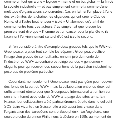
comme un tout qui a une « logique » interne et un but global — la fin de
la société industrielle — et pas simplement comme la somme d'une
multitude d'organisations concurrentes. Car, en fait, si l'on place à l'une
des extrémités de la chaîne, les oligarques qui ont créé le Club de
Rome, et à l'autre bout le tueur « isolé » Unabomber, qu'y a-t-il de
commun entre tous ces acteurs ? Le simple fait que lorsque les
premiers vont dire que « l'homme est un cancer pour la planète », ils
façonnent l'environnement culturel d'où est issu le second.
Si l'on considère à titre d'exemple deux groupes tels que le WWF et
Greenpeace,
a priori
tout semble les séparer : Greenpeace cultive
l'image d'un groupe de combattants, ennemi juré du monde de
l'industrie. Le WWF au contraire est dirigé par des « gentlemen »
élégants pour qui recevoir des subventions de la part d'un industriel ne
pose pas de problème particulier.
Cependant, non seulement Greenpeace n'est pas gêné pour recevoir
des fonds de la part du WWF, mais la collaboration entre les deux est
suffisamment étroite pour que Greenpeace lnternational ait un lien sur
son site Internet avec celui du WWF à la page des sites amis. En
France, leur collaboration a été particulièrement étroite dans le collectif
SOS-Loire vivante ; en Suisse, elle a été aussi très vivace dans
l'organisation des Européens contre Superphénix. En Angleterre, une
source proche du prince Philip nous à déclaré en 1995, au moment de