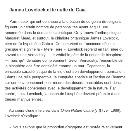
James Lovelock et le culte de Gaïa
Parmi ceux qui ont contribué à la création de ce genre de religions
figurent un certain nombre de personnalités ayant acquis une
renommée dans le domaine scientifique. On y trouve l'anthropologue
Margaret Mead, et surtout, le chimiste britannique James Lovelock,
père de l'
«
hypothèse Gaïa
»
. Ce nom vient de l'ancienne déesse
grecque et signifie la « Mère Terre ». Lovelock reprend en fait l'idée du
savant russe Vernadsky — le véritable père de la notion de biosphère
— mais qu'il dénature complètement. Selon Vernadsky, l'ensemble de
la biosphère doit être considéré comme un tout. Cependant, la
principale caractéristique de la vie c'est son développement permanent
; dans une telle perspective, la conquête spatiale et l'action de l'homme
sur son environnement pour rendre des déserts habitables sont donc
des activités cohérentes avec le développement de la nature. Par
contre, chez Lovelock, la notion de biosphère devient prétexte à des
thèses malthusiennes.
Au cours d'une interview dans
Orion Nature Quaterly
(Hiver, 1989),
Lovelock s'expIique :
« Nous savons que la proportion d'oxygène est restée relativement