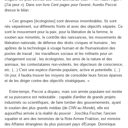
(J'ai peur »). Dans son livre
Cent pages pour l'avenir
, Aurelio Peccei
dresse le bilan :
« Ces groupes [écologistes] sont devenus innombrables. Ils sont
nés séparément, sur différents fronts et avec des objectifs séparés. Ce
sont le mouvement pour la paix, pour la libération de la femme, le
soutien aux minorités, le contrôle des naissances, les mouvements de
libération nationale, de défense des droits civiques et humains ; les
apôtres de la technologie à visage humain et de l'humanisation des
postes de travail ; les travailleurs sociaux et les militants pour un
changement social ; les écologistes, les amis de la nature et des
animaux, les contestataires non-violents, les objecteurs de conscience,
etc. (...) C'est une espèce d'armée populaire, active et potentielle. (...)
Un jour, il faudra trouver les moyens de consolider leurs forces éparses
et de les diriger contre des objectifs stratégiques. »
Entre-temps, Peccei a disparu, mais son armée populaire est restée
et sa puissance est redoutable : capable d'arrêter de grands projets
industriels ou scientifiques, de faire tomber des gouvernements, ayant
le soutien des plus grands médias (de
CNN
au
Monde
), elle est
aujourd'hui arrivée à la réalité du pouvoir : Joschka Fischer, l'ancien
squatter et ami des terroristes de la Rote Armee Fraktion, est ministre
des Affaires étrangères du plus puissant pays d'Europe. Dominique