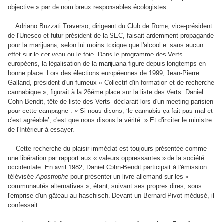
objective » par de nom breux responsables écologistes.
Adriano Buzzati Traverso, dirigeant du Club de Rome, vice-président
de l'Unesco et futur président de la SEC, faisait ardemment propagande
pour la marijuana, selon lui moins toxique que l'alcool et sans aucun
effet sur le cer veau ou le foie. Dans le programme des Verts
européens, la légalisation de la marijuana figure depuis longtemps en
bonne place. Lors des élections européennes de 1999, Jean-Pierre
Galland, président d'un fumeux « Collectif d'in formation et de recherche
cannabique », figurait à la 26éme place sur la liste des Verts. Daniel
Cohn-Bendit, tête de liste des Verts, déclarait lors d'un meeting parisien
pour cette campagne : « Si nous disons, ‘le cannabis ça fait pas mal et
c'est agréable’, c'est que nous disons la vérité. » Et d'inciter le ministre
de l'Intérieur à essayer.
Cette recherche du plaisir immédiat est toujours présentée comme
une libération par rapport aux « valeurs oppressantes » de la société
occidentale. En avril 1982, Daniel Cohn-Bendit participait à l'émission
télévisée
Apostrophe
pour présenter un livre allemand sur les «
communautés alternatives », étant, suivant ses propres dires, sous
l'emprise d'un gâteau au haschisch. Devant un Bernard Pivot médusé, il
confessait :