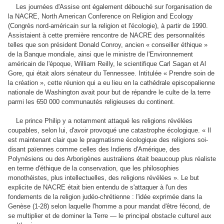
Les journées d'Assise ont également débouché sur l'organisation de
la NACRE, North American Conference on Religion and Ecology
(Congrès nord-américain sur la religion et l'écologie), à partir de 1990.
Assistaient à cette première rencontre de NACRE des personnalités
telles que son président Donald Conroy, ancien « conseiller éthique »
de la Banque mondiale, ainsi que le ministre de l'Environnement
américain de l'époque, William Reilly, le scientifique Carl Sagan et Al
Gore, qui était alors sénateur du Tennessee. Intitulée « Prendre soin de
la création », cette réunion qui a eu lieu en la cathédrale episcopalienne
nationale de Washington avait pour but de répandre le culte de la terre
parmi les 650 000 communautés religieuses du continent.
Le prince Philip y a notamment attaqué les religions révélées
coupables, selon lui, d'avoir provoqué une catastrophe écologique. « Il
est maintenant clair que le pragmatisme écologique des religions soi-
disant païennes comme celles des lndiens d'Amérique, des
Polynésiens ou des Arborigènes australiens était beaucoup plus réaliste
en terme d'éthique de la conservation, que les philosophies
monothéistes, plus intellectuelles, des religions révélées ». Le but
explicite de NACRE était bien entendu de s'attaquer à l'un des
fondements de la religion judéo-chrétienne : l'idée exprimée dans la
Genèse (1-28) selon laquelle l'homme a pour mandat d'être fécond, de
se multiplier et de dominer la Terre — le principal obstacle culturel aux