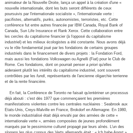
animateur de la Nouvelle Droite, lança un appel à la création d'une «
nouvelle internationale, dont les buts seront différents de ceux
poursuivis par l'internationale socialiste », l'internationale verte :
pacifistes, alternatifs, punks, autonomistes, terroristes, etc. Cette
conférence fut entre autres financée par IBM Canada, Royal Bank of
Canada, Sun Life Insurance et Rank Xerox. Cette collaboration entre
les cercles du capitalisme financier (à l'opposé du capitalisme
industriel) et les milieux écologistes a été constante. Nous avons déjà
vu le rôle fondamental joué par les fondations de certains groupes
industriels dans le financement de divers projets : la Fondation Ford,
mais aussi les fondations Volkswagen ou Agnelli (Fiat) pour le Club de
Rome. Ces fondations, dont on pourrait penser
a priori
qu'elles
aideraient plutôt les intérêts du capitalisme industriel, sont souvent
contrôlées par les
fundi
, représentants de l'ancienne oligarchie terrienne
et de la rente financière.
En fait, la Conférence de Toronto ne faisait qu'entériner un processus
déjà abouti : c'est dès 1977 que commençaient les premières
manifestations violentes contre les centrales nucléaires : Seabrook aux
Etats-Unis, Creys-Malville en France, Brokdorf en Allemagne. En 1980,
le monde industrialisé était déjà envahi par des armées de cette «
internationale verte », armées composées de jeunes profondément
marqués par le pessimisme culturel propagé par leurs aînés. L'un des
slogans les plus connus des Verts allemands était : « lch habe Angst »