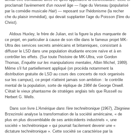
proclamait l'avènement d'un nouvel âge — l'age du Verseau (popularisé
par la comédie musicale
Hair
) — reposant sur l'hédonisme (la recher
che du plaisir immédiat), qui devait supplanter l'age du Poisson (l'ère du
Christ).
Aldous Huxley, le frère de Julian, est la figure la plus marquante de
ce projet, en particulier à cause de son rôle dans le fameux projet MK-
Ultra des services secrets américains et britanniques, consistant à
diffuser le LSD dans une population étudiante encore naïve et à en
contrôler les effets. (Sur toute l'histoire de MK-Ultra, voir Gordon
Thomas,
Enquête sur les manipulations mentales
, Albin Michel, 1989).
Même s'il fut partiellement appliqué (on procéda notamment la
distribution gratuite de LSD au cours des concerts de rock organisés
sur les campus), ce projet n'atteint jamais son ambition : le contrôle
mental de la population, sorte de réplique de
1984
de George Orwell.
C'était le vieux phantasme de stratèges anglais tels que Russell ou
Herbert G. Wells.
Dans son livre
L'Amérique dans l'ère technétronique
(1967), Zbigniew
Brzezinski analyse la transformation de la société américaine, « de
plus en plus dissemblable de ses antécédents industriels », une
société « technétronique » qui pourrait facilement devenir une «
dictature technétronique ». Cette société se caractérise par la