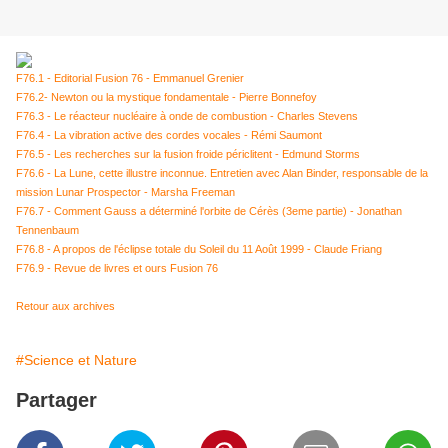
F76.1 - Editorial Fusion 76 - Emmanuel Grenier
F76.2- Newton ou la mystique fondamentale - Pierre Bonnefoy
F76.3 - Le réacteur nucléaire à onde de combustion - Charles Stevens
F76.4 - La vibration active des cordes vocales - Rémi Saumont
F76.5 - Les recherches sur la fusion froide périclitent - Edmund Storms
F76.6 - La Lune, cette illustre inconnue. Entretien avec Alan Binder, responsable de la
mission Lunar Prospector - Marsha Freeman
F76.7 - Comment Gauss a déterminé l'orbite de Cérès (3eme partie) - Jonathan
Tennenbaum
F76.8 - A propos de l'éclipse totale du Soleil du 11 Août 1999 - Claude Friang
F76.9 - Revue de livres et ours Fusion 76
Retour aux archives
#Science et Nature
Partager