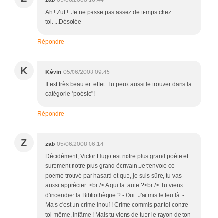
Ah ! Zut ! Je ne passe pas assez de temps chez
toi.....Désolée
Répondre
K
Kévin
05/06/2008 09:45
Il est très beau en effet. Tu peux aussi le trouver dans la
catégorie "poésie"!
Répondre
Z
zab
05/06/2008 06:14
Décidément, Victor Hugo est notre plus grand poète et
surement notre plus grand écrivain.Je t'envoie ce
poème trouvé par hasard et que, je suis sûre, tu vas
aussi apprécier :<br /> A qui la faute ?<br /> Tu viens
d'incendier la Bibliothèque ? - Oui. J'ai mis le feu là. -
Mais c'est un crime inouï ! Crime commis par toi contre
toi-même, infâme ! Mais tu viens de tuer le rayon de ton