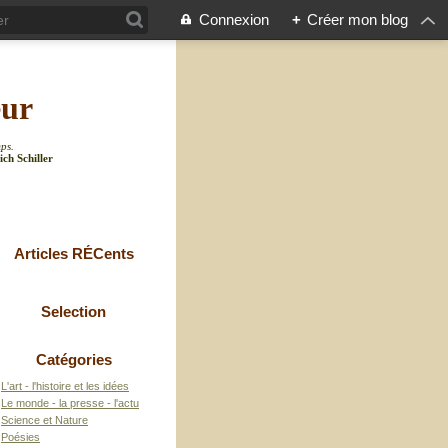
Connexion
+
Créer mon blog
eur
mps.
ich Schiller
Articles RÉCents
Selection
Catégories
L'art - l'histoire et les idées
Le monde - la presse - l'actu
Science et Nature
Poésies