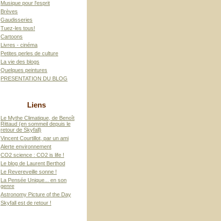
Musique pour l'esprit
Brèves
Gaudisseries
Tuez-les tous!
Cartoons
Livres - cinéma
Petites perles de culture
La vie des blogs
Quelques peintures
PRESENTATION DU BLOG
Liens
Le Mythe Climatique, de Benoît
Rittaud (en sommeil depuis le
retour de Skyfall)
Vincent Courtillot, par un ami
Alerte environnement
CO2 science : CO2 is life !
Le blog de Laurent Berthod
Le Revereveille sonne !
La Pensée Unique... en son
genre
Astronomy Picture of the Day
Skyfall est de retour !