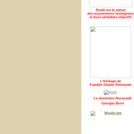
Etude sur la nature
des mouvements écologistes
et leurs véritables objectifs
L'héritage de
Franklin Delano Roosevelt
La révolution Roosevelt
Georges Boris