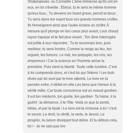
Shakespeare, ou Corneille L'âme immense qu'ils ont en
eux, en toi s'éveille ; Ébloui, tu te sens le même homme
qu'eux tous ; Tu deviens en lisant grave, pensif et doux ;
Tu sens dans ton esprit tous ces grands hommes croître,
Ils t'enseignent ainsi que l'aube éclaire un cloître À
mesure qu'il plonge en ton coeur plus avant, Leur chaud
rayon t'apaise et te fait plus vivant ; Ton âme interrogée
est prête à leur répondre ; Tu te reconnais bon, puis
meilleur; tu sens fondre, Comme la neige au feu, ton
orgueil, tes fureurs, Le mal, les préjugés, les rois, les
empereurs ! Car la science en l'homme arrive la
première. Puis vient la liberté. Toute cette lumière, C'est
à toi comprends donc, et c'est toi qui l'éteins ! Les buts
rêvés par toi sont par le livre atteints. Le livre en ta
pensée entre, il défait en elle Les liens que l'erreur à la
vérité mêle, Car toute conscience est un noeud gordien.
Il est ton médecin, ton guide, ton gardien. Ta haine, il la
guérit ; ta démence, il te l'ôte. Voilà ce que tu perds,
hélas, et par ta faute ! Le livre est ta richesse à toi ! c'est
le savoir, Le droit, la vérité, la vertu, le devoir, Le
progrès, la raison dissipant tout délire. Et tu détruis cela,
toi ! - Je ne sais pas lire.