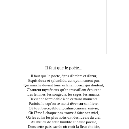
Il faut que le poète...
Il faut que le poète, épris d'ombre et d'azur,
Esprit doux et splendide, au rayonnement pur,
Qui marche devant tous, éclairant ceux qui doutent,
Chanteur mystérieux qu'en tressaillant écoutent
Les femmes, les songeurs, les sages, les amants,
Devienne formidable à de certains moments.
Parfois, lorsqu'on se met à rêver sur son livre,
Où tout berce, éblouit, calme, caresse, enivre,
Où l'âme à chaque pas trouve à faire son miel,
Où les coins les plus noirs ont des lueurs du ciel,
Au milieu de cette humble et haute poésie,
Dans cette paix sacrée où croit la fleur choisie,