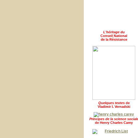
L'héritage du
Conseil National
de la Résistance
Quelques textes
de
Vladimir I. Vernadski
Principes de la science social
de Henry Charles Carey