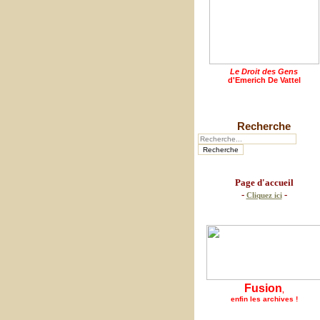
Le Droit des Gens
d'Emerich De Vattel
Recherche
Page d'accueil
-
-
Cliquez ici
Fusion
,
enfin les archives !