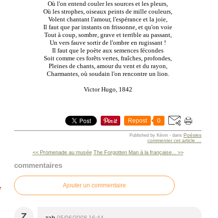
Où l'on entend couler les sources et les pleurs,
Où les strophes, oiseaux peints de mille couleurs,
Volent chantant l'amour, l'espérance et la joie,
Il faut que par instants on frissonne, et qu'on voie
Tout à coup, sombre, grave et terrible au passant,
Un vers fauve sortir de l'ombre en rugissant !
Il faut que le poète aux semences fécondes
Soit comme ces forêts vertes, fraîches, profondes,
Pleines de chants, amour du vent et du rayon,
Charmantes, où soudain l'on rencontre un lion.
Victor Hugo, 1842
Repost
0
Poésies
Published by Kévin
-
dans
commenter cet article
…
<< Promenade au musée
The Forgotten Man à la française... >>
commentaires
Ajouter un commentaire
e
Z
zab
05/06/2008 16:44