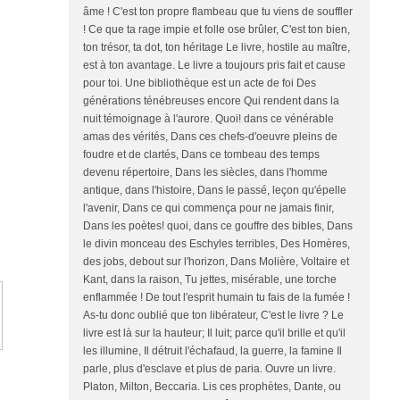
âme ! C'est ton propre flambeau que tu viens de souffler
! Ce que ta rage impie et folle ose brûler, C'est ton bien,
ton trésor, ta dot, ton héritage Le livre, hostile au maître,
est à ton avantage. Le livre a toujours pris fait et cause
pour toi. Une bibliothèque est un acte de foi Des
générations ténébreuses encore Qui rendent dans la
nuit témoignage à l'aurore. Quoi! dans ce vénérable
amas des vérités, Dans ces chefs-d'oeuvre pleins de
foudre et de clartés, Dans ce tombeau des temps
devenu répertoire, Dans les siècles, dans l'homme
antique, dans l'histoire, Dans le passé, leçon qu'épelle
l'avenir, Dans ce qui commença pour ne jamais finir,
Dans les poètes! quoi, dans ce gouffre des bibles, Dans
le divin monceau des Eschyles terribles, Des Homères,
des jobs, debout sur l'horizon, Dans Molière, Voltaire et
Kant, dans la raison, Tu jettes, misérable, une torche
enflammée ! De tout l'esprit humain tu fais de la fumée !
As-tu donc oublié que ton libérateur, C'est le livre ? Le
livre est là sur la hauteur; Il luit; parce qu'il brille et qu'il
les illumine, Il détruit l'échafaud, la guerre, la famine Il
parle, plus d'esclave et plus de paria. Ouvre un livre.
Platon, Milton, Beccaria. Lis ces prophètes, Dante, ou