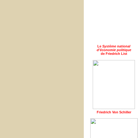
Le
Système national
d'économie politique
de Friedrich List
Friedrich Von Schiller