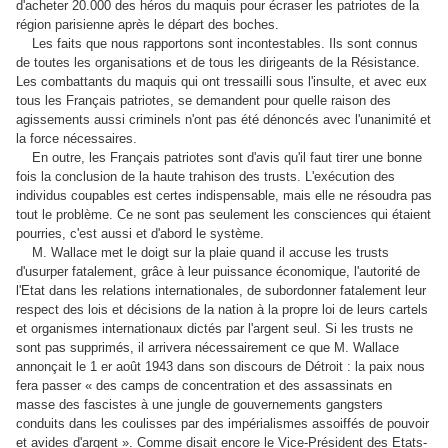
d'acheter 20.000 des héros du maquis pour écraser les patriotes de la
région parisienne après le départ des boches.
Les faits que nous rapportons sont incontestables. Ils sont connus
de toutes les organisations et de tous les dirigeants de la Résistance.
Les combattants du maquis qui ont tressailli sous l'insulte, et avec eux
tous les Français patriotes, se demandent pour quelle raison des
agissements aussi criminels n'ont pas été dénoncés avec l'unanimité et
la force nécessaires.
En outre, les Français patriotes sont d'avis qu'il faut tirer une bonne
fois la conclusion de la haute trahison des trusts. L'exécution des
individus coupables est certes indispensable, mais elle ne résoudra pas
tout le problème. Ce ne sont pas seulement les consciences qui étaient
pourries, c'est aussi et d'abord le système.
M. Wallace met le doigt sur la plaie quand il accuse les trusts
d'usurper fatalement, grâce à leur puissance économique, l'autorité de
l'Etat dans les relations internationales, de subordonner fatalement leur
respect des lois et décisions de la nation à la propre loi de leurs cartels
et organismes internationaux dictés par l'argent seul. Si les trusts ne
sont pas supprimés, il arrivera nécessairement ce que M. Wallace
annonçait le 1 er août 1943 dans son discours de Détroit : la paix nous
fera passer « des camps de concentration et des assassinats en
masse des fascistes à une jungle de gouvernements gangsters
conduits dans les coulisses par des impérialismes assoiffés de pouvoir
et avides d'argent ». Comme disait encore le Vice-Président des Etats-