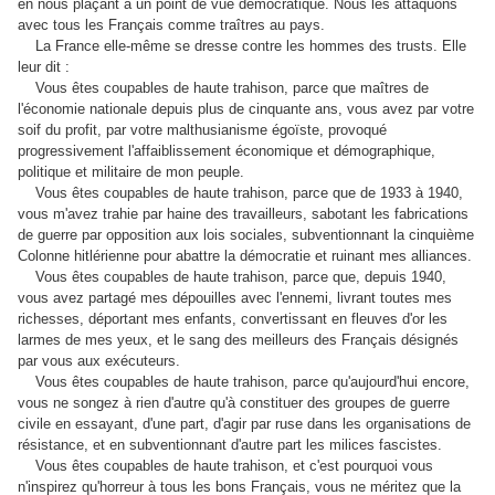
en nous plaçant à un point de vue démocratique. Nous les attaquons
avec tous les Français comme traîtres au pays.
La France elle-même se dresse contre les hommes des trusts. Elle
leur dit :
Vous êtes coupables de haute trahison, parce que maîtres de
l'économie nationale depuis plus de cinquante ans, vous avez par votre
soif du profit, par votre malthusianisme égoïste, provoqué
progressivement l'affaiblissement économique et démographique,
politique et militaire de mon peuple.
Vous êtes coupables de haute trahison, parce que de 1933 à 1940,
vous m'avez trahie par haine des travailleurs, sabotant les fabrications
de guerre par opposition aux lois sociales, subventionnant la cinquième
Colonne hitlérienne pour abattre la démocratie et ruinant mes alliances.
Vous êtes coupables de haute trahison, parce que, depuis 1940,
vous avez partagé mes dépouilles avec l'ennemi, livrant toutes mes
richesses, déportant mes enfants, convertissant en fleuves d'or les
larmes de mes yeux, et le sang des meilleurs des Français désignés
par vous aux exécuteurs.
Vous êtes coupables de haute trahison, parce qu'aujourd'hui encore,
vous ne songez à rien d'autre qu'à constituer des groupes de guerre
civile en essayant, d'une part, d'agir par ruse dans les organisations de
résistance, et en subventionnant d'autre part les milices fascistes.
Vous êtes coupables de haute trahison, et c'est pourquoi vous
n'inspirez qu'horreur à tous les bons Français, vous ne méritez que la