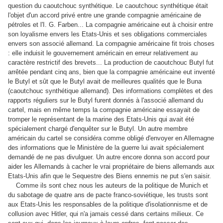
question du caoutchouc synthétique. Le caoutchouc synthétique était
l'objet d'un accord privé entre une grande compagnie américaine de
pétroles et l'I. G. Farben... La compagnie américaine eut à choisir entre
son loyalisme envers les Etats-Unis et ses obligations commerciales
envers son associé allemand. La compagnie américaine fit trois choses
: elle induisit le gouvernement américain en erreur relativement au
caractère restrictif des brevets... La production de caoutchouc Butyl fut
arrêtée pendant cinq ans, bien que la compagnie américaine eut inventé
le Butyl et sût que le Butyl avait de meilleures qualités que le Buna
(caoutchouc synthétique allemand). Des informations complètes et des
rapports réguliers sur le Butyl furent donnés à l'associé allemand du
cartel, mais en même temps la compagnie américaine essayait de
tromper le représentant de la marine des Etats-Unis qui avait été
spécialement chargé d'enquêter sur le Butyl. Un autre membre
américain du cartel se considéra comme obligé d'envoyer en Allemagne
des informations que le Ministère de la guerre lui avait spécialement
demandé de ne pas divulguer. Un autre encore donna son accord pour
aider les Allemands à cacher le vrai propriétaire de biens allemands aux
Etats-Unis afin que le Sequestre des Biens ennemis ne put s'en saisir.
Comme ils sont chez nous les auteurs de la politique de Munich et
du sabotage de quatre ans de pacte franco-soviétique, les trusts sont
aux Etats-Unis les responsables de la politique d'isolationnisme et de
collusion avec Hitler, qui n'a jamais cessé dans certains milieux. Ce