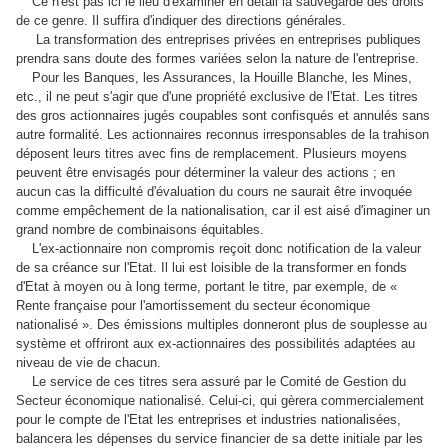
Ce n'est pas ici le lieu d'examiner en détail la sauvegarde des droits
de ce genre. Il suffira d'indiquer des directions générales.
La transformation des entreprises privées en entreprises publiques
prendra sans doute des formes variées selon la nature de l'entreprise.
Pour les Banques, les Assurances, la Houille Blanche, les Mines,
etc., il ne peut s'agir que d'une propriété exclusive de l'Etat. Les titres
des gros actionnaires jugés coupables sont confisqués et annulés sans
autre formalité. Les actionnaires reconnus irresponsables de la trahison
déposent leurs titres avec fins de remplacement. Plusieurs moyens
peuvent être envisagés pour déterminer la valeur des actions ; en
aucun cas la difficulté d'évaluation du cours ne saurait être invoquée
comme empêchement de la nationalisation, car il est aisé d'imaginer un
grand nombre de combinaisons équitables.
L'ex-actionnaire non compromis reçoit donc notification de la valeur
de sa créance sur l'Etat. Il lui est loisible de la transformer en fonds
d'Etat à moyen ou à long terme, portant le titre, par exemple, de «
Rente française pour l'amortissement du secteur économique
nationalisé ». Des émissions multiples donneront plus de souplesse au
système et offriront aux ex-actionnaires des possibilités adaptées au
niveau de vie de chacun.
Le service de ces titres sera assuré par le Comité de Gestion du
Secteur économique nationalisé. Celui-ci, qui gèrera commercialement
pour le compte de l'Etat les entreprises et industries nationalisées,
balancera les dépenses du service financier de sa dette initiale par les