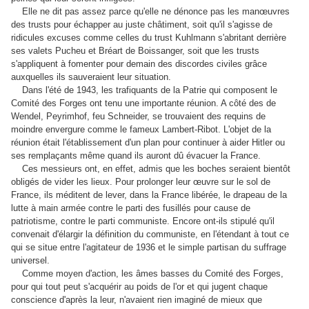
Elle ne dit pas assez parce qu'elle ne dénonce pas les manœuvres
des trusts pour échapper au juste châtiment, soit qu'il s'agisse de
ridicules excuses comme celles du trust Kuhlmann s'abritant derrière
ses valets Pucheu et Bréart de Boissanger, soit que les trusts
s'appliquent à fomenter pour demain des discordes civiles grâce
auxquelles ils sauveraient leur situation.
Dans l'été de 1943, les trafiquants de la Patrie qui composent le
Comité des Forges ont tenu une importante réunion. A côté des de
Wendel, Peyrimhof, feu Schneider, se trouvaient des requins de
moindre envergure comme le fameux Lambert-Ribot. L'objet de la
réunion était l'établissement d'un plan pour continuer à aider Hitler ou
ses remplaçants même quand ils auront dû évacuer la France.
Ces messieurs ont, en effet, admis que les boches seraient bientôt
obligés de vider les lieux. Pour prolonger leur œuvre sur le sol de
France, ils méditent de lever, dans la France libérée, le drapeau de la
lutte à main armée contre le parti des fusillés pour cause de
patriotisme, contre le parti communiste. Encore ont-ils stipulé qu'il
convenait d'élargir la définition du communiste, en l'étendant à tout ce
qui se situe entre l'agitateur de 1936 et le simple partisan du suffrage
universel.
Comme moyen d'action, les âmes basses du Comité des Forges,
pour qui tout peut s'acquérir au poids de l'or et qui jugent chaque
conscience d'après la leur, n'avaient rien imaginé de mieux que