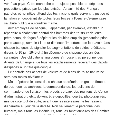
vérité au pays. Cette recherche est toujours possible, en dépit des
précautions prises par les plus avisés. L'unanimité des Français
patriotes et honnêtes attend des techniciens qu'ils servent la justice et
la nation en coopérant de toutes leurs forces à l'oeuvre d'élémentaire
salubrité publique aujourd'hui même.
Aux employés de banque, il appartient, par exemple, d'établir un
répertoire alphabétique central des hommes des trusts et de leurs
prête-noms, de façon à dépister les doubles emplois (précaution prise
par beaucoup, semble-t-il, pour diminuer l'importance de leur avoir dans
chaque banque), de signaler les augmentations de soldes créditeurs,
disons le 10 juin 1940 et à fin décembre de chacune des années
suivantes. Des obligations analogues s'imposent au personnel des
Agents de Change et de tous les établissements recevant des dépôts
d'espèces à un titre quelconque.
Le contrôle des achats de valeurs et de biens de toute nature ne
sera pas moins révélateur.
Mais répétons-le, c'est dans chaque secrétariat de grosse firme et
de trust que les archives, la correspondance, les bulletins de
commande et de livraison, les procès-verbaux des réunions du Conseil
d'administration, etc., doivent être dépouillés, copiés, photographiés,
mis de côté tout de suite, avant que les intéressés ne les fassent
disparaître au jour de la défaite. Non seulement le personnel des
bureaux, mais tous les ingénieurs, tous les fonctionnaires des Comités