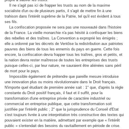
Il ne s'agit pas ici de frapper les trusts au nom de la maxime
socialiste d'un ou de plusieurs partis, il s'agit de mettre fin à une
trahison dans l'intérêt suprême de la Patrie, tel qu'il est évident à tous
ses fils.
La confiscation proposée ne sera pas une nouveauté dans l'histoire
de la France. La vieille monarchie n'a pas hésité à confisquer les biens
des rebelles et des traîtres. La Convention a exproprié les émigrés ;
elle a ordonné par les décrets de Ventôse la redistribution aux patriotes
pauvres des biens de tous les ennemis du pays en guerre. Cette fois
encore, la confiscation devra frapper tous les traîtres, gros et petits, et
la nation devra rester maîtresse de toutes les entreprises des trusts
puisque celles-ci, par leur nature, ne sauraient être aliénées sans péril
de mort pour le pays.
Impossible également de prétendre que pareille mesure introduise
une innovation plus ou moins révolutionnaire dans le Droit français.
N'importe quel étudiant de première année sait : 1° que, d'après la règle
constante du Droit positif français, il faut et il suffit, pour la
transformation d'une entreprise privée de caractère industriel ou
commercial en entreprise publique, que cette transformation soit
justifiée par l'intérêt public ; 2° que la jurisprudence du Conseil d'Etat
s'est toujours livrée à une interprétation très constructive des textes qui
pouvaient exister en la matière, admettant par exemple que « l'intérêt
public » s'entendait des besoins du ravitaillement en période de crise.