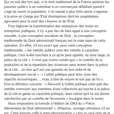
Qui ne voit dès lors que, si le droit traditionnel de la France autorise les
pouvoirs publics à se substituer à un commerçant défaillant quand il
s'agit de nourrir la population, il ne saurait à plus forte raison s'opposer
à la prise en charge par l'Etat d'entreprises dont les propriétaires
agissaient pour la mort des citoyens et de l'Etat.
Pour légitimer la transformation des entreprises des trusts en
entreprises publiques, il n'y a pas lieu de faire appel à une conception
nouvelle, à une conception socialiste du Droit ; la conception
traditionnelle du Droit administratif français est la vraie base de cette
opération. En effet, s'il est exact que, pour cette conception
traditionnelle, « les intérêts publics sont des intérêts à caractère
politique, c'est-à-dire touchant à ce qu'on peut appeler, au sens large, la
police de la cité », il n'est pas moins certain que « le contrôle de la
production et de la répartition des richesses peut rentrer dans la police
de la cité... en tant qu'il est une garantie de bon ordre et de
développement social ». « L'utilité publique peut donc viser des
objectifs économiques..., mais à titre de moyen et non pas de fin ».
D'où la définition suivante : « Ressortit à l'utilité publique cette part des
intérêts communs aux membres d'une collectivité qui touche à la police
de la cité et garde un caractère politique, alors même qu'il lui est donné
satisfaction par un contrôle de l'économie » (souligné dans le texte).
Nous empruntons la formule à l'édition de 1943 du « Précis
élémentaire de Droit administratif », d'Hauriou, ouvrage orthodoxe s'il en
est. Cette formule suffit à notre démonstration « c'est au seul nom de la