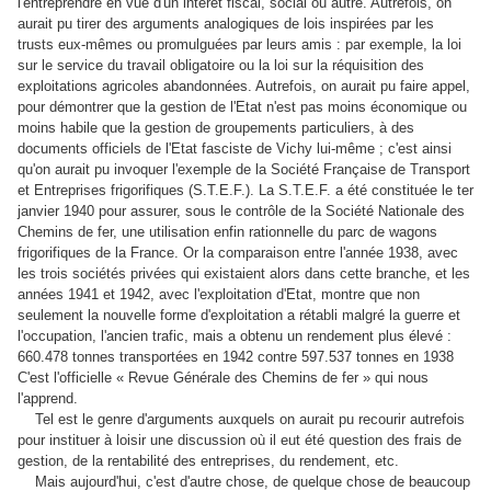
l'entreprendre en vue d'un intérêt fiscal, social ou autre. Autrefois, on
aurait pu tirer des arguments analogiques de lois inspirées par les
trusts eux-mêmes ou promulguées par leurs amis : par exemple, la loi
sur le service du travail obligatoire ou la loi sur la réquisition des
exploitations agricoles abandonnées. Autrefois, on aurait pu faire appel,
pour démontrer que la gestion de l'Etat n'est pas moins économique ou
moins habile que la gestion de groupements particuliers, à des
documents officiels de l'Etat fasciste de Vichy lui-même ; c'est ainsi
qu'on aurait pu invoquer l'exemple de la Société Française de Transport
et Entreprises frigorifiques (S.T.E.F.). La S.T.E.F. a été constituée le ter
janvier 1940 pour assurer, sous le contrôle de la Société Nationale des
Chemins de fer, une utilisation enfin rationnelle du parc de wagons
frigorifiques de la France. Or la comparaison entre l'année 1938, avec
les trois sociétés privées qui existaient alors dans cette branche, et les
années 1941 et 1942, avec l'exploitation d'Etat, montre que non
seulement la nouvelle forme d'exploitation a rétabli malgré la guerre et
l'occupation, l'ancien trafic, mais a obtenu un rendement plus élevé :
660.478 tonnes transportées en 1942 contre 597.537 tonnes en 1938
C'est l'officielle « Revue Générale des Chemins de fer » qui nous
l'apprend.
Tel est le genre d'arguments auxquels on aurait pu recourir autrefois
pour instituer à loisir une discussion où il eut été question des frais de
gestion, de la rentabilité des entreprises, du rendement, etc.
Mais aujourd'hui, c'est d'autre chose, de quelque chose de beaucoup