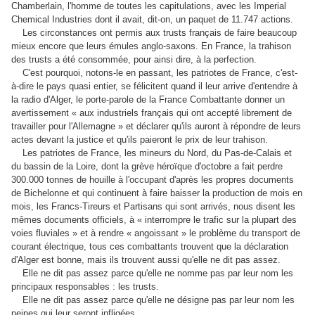
Chamberlain, l'homme de toutes les capitulations, avec les Imperial
Chemical Industries dont il avait, dit-on, un paquet de 11.747 actions.
Les circonstances ont permis aux trusts français de faire beaucoup
mieux encore que leurs émules anglo-saxons. En France, la trahison
des trusts a été consommée, pour ainsi dire, à la perfection.
C'est pourquoi, notons-le en passant, les patriotes de France, c'est-
à-dire le pays quasi entier, se félicitent quand il leur arrive d'entendre à
la radio d'Alger, le porte-parole de la France Combattante donner un
avertissement « aux industriels français qui ont accepté librement de
travailler pour l'Allemagne » et déclarer qu'ils auront à répondre de leurs
actes devant la justice et qu'ils paieront le prix de leur trahison.
Les patriotes de France, les mineurs du Nord, du Pas-de-Calais et
du bassin de la Loire, dont la grève héroïque d'octobre a fait perdre
300.000 tonnes de houille à l'occupant d'après les propres documents
de Bichelonne et qui continuent à faire baisser la production de mois en
mois, les Francs-Tireurs et Partisans qui sont arrivés, nous disent les
mêmes documents officiels, à « interrompre le trafic sur la plupart des
voies fluviales » et à rendre « angoissant » le problème du transport de
courant électrique, tous ces combattants trouvent que la déclaration
d'Alger est bonne, mais ils trouvent aussi qu'elle ne dit pas assez.
Elle ne dit pas assez parce qu'elle ne nomme pas par leur nom les
principaux responsables : les trusts.
Elle ne dit pas assez parce qu'elle ne désigne pas par leur nom les
peines qui leur seront infligées.