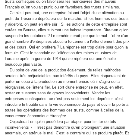
trusts confisqués ou on favorisera les manœuvres des mauvais
Français qu'on voulait punir, ou on favorisera des trusts similaires.
Ce n'est pas tout, une entreprise faisant l'objet d'une aliénation au
profit du Trésor se dépréciera sur le marché. Et les hommes des trusts
y aideront, on peut en être sûr ! Si les actions de cette entreprise sont
cotées en Bourse, elles subiront une baisse importante. Dira-t-on qu'on
suspendra les cotations ? Le remède serait pire que le mal. L'offre d'un
grand nombre d'entreprises aboutira forcément à l'effondrement des prix
et des cours. Qui en profitera ? La réponse est trop claire pour qu'on la
formule. C'est le scandale de l'aliénation des mines et usines de
Lorraine après la guerre de 1914 qui se répétera sur une échelle
beaucoup plus vaste.
Du point de vue de la production également, de telles méthodes
seraient très préjudiciables aux intérêts du pays. Elles risqueraient de
porter un coup à la production au moment précis où il s'agira de la
réorganiser, de l'intensifier. Le sort d'une entreprise ne peut, en effet,
rester en suspens sans de graves inconvénients. Vendre les
entreprises confisquées, ce n'est pas seulement les déprécier, c'est
introduire le trouble dans la vie économique du pays et ouvrir la porte à
toutes les opérations des hommes des trusts, comme à celles de la
concurrence économique étrangère.
Objectera-t-on qu'on procèdera par étapes pour limiter de tels
inconvénients ? Il n'est pas démontré qu'en prolongeant une situation
anormale, on atténue le mal. C'est le contraire qui se produira plutôt. Et