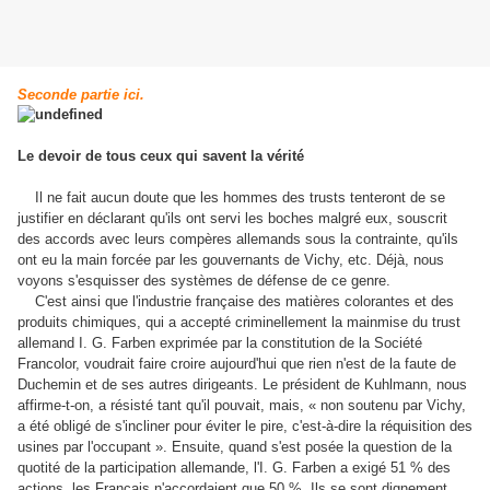
Seconde partie ici.
Le devoir de tous ceux qui savent la vérité
Il ne fait aucun doute que les hommes des trusts tenteront de se
justifier en déclarant qu'ils ont servi les boches malgré eux, souscrit
des accords avec leurs compères allemands sous la contrainte, qu'ils
ont eu la main forcée par les gouvernants de Vichy, etc. Déjà, nous
voyons s'esquisser des systèmes de défense de ce genre.
C'est ainsi que l'industrie française des matières colorantes et des
produits chimiques, qui a accepté criminellement la mainmise du trust
allemand I. G. Farben exprimée par la constitution de la Société
Francolor, voudrait faire croire aujourd'hui que rien n'est de la faute de
Duchemin et de ses autres dirigeants. Le président de Kuhlmann, nous
affirme-t-on, a résisté tant qu'il pouvait, mais, « non soutenu par Vichy,
a été obligé de s'incliner pour éviter le pire, c'est-à-dire la réquisition des
usines par l'occupant ». Ensuite, quand s'est posée la question de la
quotité de la participation allemande, l'I. G. Farben a exigé 51 % des
actions, les Français n'accordaient que 50 %. Ils se sont dignement