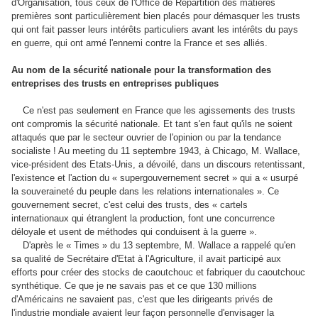
d'Organisation, tous ceux de l'Office de Répartition des matières
premières sont particulièrement bien placés pour démasquer les trusts
qui ont fait passer leurs intérêts particuliers avant les intérêts du pays
en guerre, qui ont armé l'ennemi contre la France et ses alliés.
Au nom de la sécurité nationale pour la transformation des
entreprises des trusts en entreprises publiques
Ce n'est pas seulement en France que les agissements des trusts
ont compromis la sécurité nationale. Et tant s'en faut qu'ils ne soient
attaqués que par le secteur ouvrier de l'opinion ou par la tendance
socialiste ! Au meeting du 11 septembre 1943, à Chicago, M. Wallace,
vice-président des Etats-Unis, a dévoilé, dans un discours retentissant,
l'existence et l'action du « supergouvernement secret » qui a « usurpé
la souveraineté du peuple dans les relations internationales ». Ce
gouvernement secret, c'est celui des trusts, des « cartels
internationaux qui étranglent la production, font une concurrence
déloyale et usent de méthodes qui conduisent à la guerre ».
D'après le « Times » du 13 septembre, M. Wallace a rappelé qu'en
sa qualité de Secrétaire d'Etat à l'Agriculture, il avait participé aux
efforts pour créer des stocks de caoutchouc et fabriquer du caoutchouc
synthétique. Ce que je ne savais pas et ce que 130 millions
d'Américains ne savaient pas, c'est que les dirigeants privés de
l'industrie mondiale avaient leur façon personnelle d'envisager la