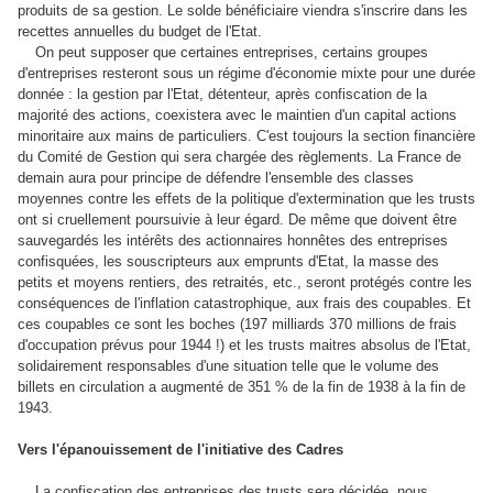
produits de sa gestion. Le solde bénéficiaire viendra s'inscrire dans les
recettes annuelles du budget de l'Etat.
On peut supposer que certaines entreprises, certains groupes
d'entreprises resteront sous un régime d'économie mixte pour une durée
donnée : la gestion par l'Etat, détenteur, après confiscation de la
majorité des actions, coexistera avec le maintien d'un capital actions
minoritaire aux mains de particuliers. C'est toujours la section financière
du Comité de Gestion qui sera chargée des règlements. La France de
demain aura pour principe de défendre l'ensemble des classes
moyennes contre les effets de la politique d'extermination que les trusts
ont si cruellement poursuivie à leur égard. De même que doivent être
sauvegardés les intérêts des actionnaires honnêtes des entreprises
confisquées, les souscripteurs aux emprunts d'Etat, la masse des
petits et moyens rentiers, des retraités, etc., seront protégés contre les
conséquences de l'inflation catastrophique, aux frais des coupables. Et
ces coupables ce sont les boches (197 milliards 370 millions de frais
d'occupation prévus pour 1944 !) et les trusts maitres absolus de l'Etat,
solidairement responsables d'une situation telle que le volume des
billets en circulation a augmenté de 351 % de la fin de 1938 à la fin de
1943.
Vers l'épanouissement de l'initiative des Cadres
La confiscation des entreprises des trusts sera décidée, nous