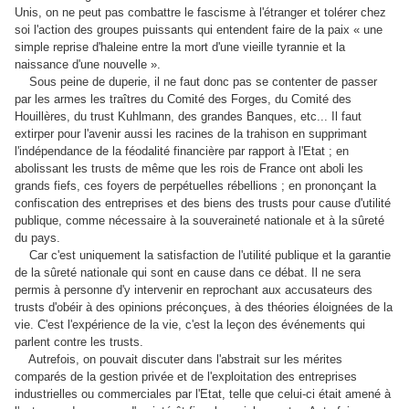
Unis, on ne peut pas combattre le fascisme à l'étranger et tolérer chez
soi l'action des groupes puissants qui entendent faire de la paix « une
simple reprise d'haleine entre la mort d'une vieille tyrannie et la
naissance d'une nouvelle ».
Sous peine de duperie, il ne faut donc pas se contenter de passer
par les armes les traîtres du Comité des Forges, du Comité des
Houillères, du trust Kuhlmann, des grandes Banques, etc... Il faut
extirper pour l'avenir aussi les racines de la trahison en supprimant
l'indépendance de la féodalité financière par rapport à l'Etat ; en
abolissant les trusts de même que les rois de France ont aboli les
grands fiefs, ces foyers de perpétuelles rébellions ; en prononçant la
confiscation des entreprises et des biens des trusts pour cause d'utilité
publique, comme nécessaire à la souveraineté nationale et à la sûreté
du pays.
Car c'est uniquement la satisfaction de l'utilité publique et la garantie
de la sûreté nationale qui sont en cause dans ce débat. Il ne sera
permis à personne d'y intervenir en reprochant aux accusateurs des
trusts d'obéir à des opinions préconçues, à des théories éloignées de la
vie. C'est l'expérience de la vie, c'est la leçon des événements qui
parlent contre les trusts.
Autrefois, on pouvait discuter dans l'abstrait sur les mérites
comparés de la gestion privée et de l'exploitation des entreprises
industrielles ou commerciales par l'Etat, telle que celui-ci était amené à