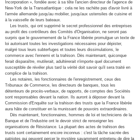
Incorporation », fondée avec à sa tête l'ancien directeur de l'agence de
New-York de la Transatlantique : cela ne les rachète pas d'avoir livré à
l'armée allemande jusqu'au mobilier, jusqu'aux ustensiles de cuisine et
à la vaisselle de leurs bateaux.
Les trusts, qui ont supprimé le secret professionnel des entreprises
au profit des contrôleurs des Comités d'Organisation, ne seront pas
surpris que le gouvernement de la France libérée promulgue un texte de
loi autorisant toutes les investigations nécessaires pour dépister,
malgré tous leurs subterfuges et toutes leurs dissimulations, le
commerce avec l'ennemi et la trahison. Dès maintenant, quiconque
ferait disparaître, mutilerait, adultèrerait n'importe quel document
susceptible de révéler plus tard la vérité doit savoir qu'il sera traité en
complice de la trahison.
Les notaires, les fonctionnaires de l'enregistrement, ceux des
Tribunaux de Commerce, les directeurs de banques, tous les
détenteurs de procès-verbaux, de rapports, de comptes des Sociétés
sont responsables devant la nation. Ils auront à déposer devant la
Commission d'Enquête sur la trahison des trusts que la France libérée
aura hâte de constituer en la munissant de pouvoirs extraordinaires.
Dès maintenant, fonctionnaires, hommes de loi et techniciens de la
Banque et de l'Industrie ont le devoir strict de renseigner les
organisations de Résistance. La plupart des actes de trahison des
trusts sont certainement encore inconnus : c'est la tâche sacrée des
patriotes qui peuvent percer le mystère savamment entretenu de dire la