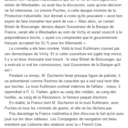
retirés de Wiesbaden, où avait lieu la discussion, sans qu'une décision
ne fut intervenue. Le sinistre Pucheu, à cette époque ministre de la
Production Industrielle, leur donnait à croire qu'ils pouvaient « avoir bon
espoir de faire triompher leur point de vue ». Mais alors, un certain
Bréart de Boissanger, devenu depuis Gouverneur de la Banque de
France, serait allé à Wiesbaden au nom de Vichy et aurait souscrit à la
prépondérance boche, « ayant cru comprendre que le gouvernement
français acceptait les 51 % pour les Allemands ».
La comédie a été bien montée. Voilà le trust Kuhlmann couvert par
ses domestiques de Vichy. Et si cette couverture est jugée trop mince,
il y a un bouc émissaire tout trouvé : le sieur Bréart de Boissanger, qui
a exécuté si mal les commissions, tout Gouverneur de la Banque qu'il
est !
Pendant ce temps, M. Duchemin ferait presque figure de patriote, il
se présenterait comme l'homme de caractère qui a osé seul tenir tête
aux boches. Le trust Kuhlmann sortirait indemne de l'affaire : mieux, il
reprendrait à l'I. G. Farben, grâce au sang des soldats, au sang des
fusillés, au sang de la Résistance, le fameux paquet d'actions.
En réalité, la France tient M. Duchemin et le trust Kuhlmann, avec
Pucheu et tous les criminels de guerre, et elle ne les lâchera pas.
Pas davantage la France n'admettra à titre d'excuse le fait qu'on aura
joué sur les deux tableaux. Les Compagnies de navigation ont beau
entretenir par Lisbonne des relations avec la « French Line