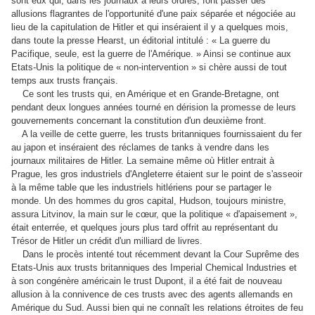
sont eux qui, dans les journaux à leurs ordres, font passer des
allusions flagrantes de l'opportunité d'une paix séparée et négociée au
lieu de la capitulation de Hitler et qui inséraient il y a quelques mois,
dans toute la presse Hearst, un éditorial intitulé : « La guerre du
Pacifique, seule, est la guerre de l'Amérique. » Ainsi se continue aux
Etats-Unis la politique de « non-intervention » si chère aussi de tout
temps aux trusts français.
Ce sont les trusts qui, en Amérique et en Grande-Bretagne, ont
pendant deux longues années tourné en dérision la promesse de leurs
gouvernements concernant la constitution d'un deuxième front.
A la veille de cette guerre, les trusts britanniques fournissaient du fer
au japon et inséraient des réclames de tanks à vendre dans les
journaux militaires de Hitler. La semaine même où Hitler entrait à
Prague, les gros industriels d'Angleterre étaient sur le point de s'asseoir
à la même table que les industriels hitlériens pour se partager le
monde. Un des hommes du gros capital, Hudson, toujours ministre,
assura Litvinov, la main sur le cœur, que la politique « d'apaisement »,
était enterrée, et quelques jours plus tard offrit au représentant du
Trésor de Hitler un crédit d'un milliard de livres.
Dans le procès intenté tout récemment devant la Cour Suprême des
Etats-Unis aux trusts britanniques des Imperial Chemical Industries et
à son congénère américain le trust Dupont, il a été fait de nouveau
allusion à la connivence de ces trusts avec des agents allemands en
Amérique du Sud. Aussi bien qui ne connaît les relations étroites de feu