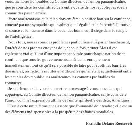
vous, membres honorables du Comité directeur de l'union panaméricaine,
que je considère les conflits actuels entre quatre de nos républiques soeurs
comme des pas en arrière.
Votre américanisme et le mien doivent être un édifice bâti sur la confiance,
cimenté par une sympathie qui n'admet que l'égalité et la fraternité. Il trouve
sa source et son essence dans le coeur des hommes ; il siège dans le temple
de l'intelligence.
Nous tous, nous avons des problèmes particuliers et, à parler franchement,
l'intérêt de nos propres citoyens doit, chaque fois, primer. Mais il est
également vrai qu'il est d'une importance vitale pour chaque nation de ce
continent que tous les gouvernements américains entreprennent
immédiatement tout ce qu'il sera possible de faire pour abolir les barrières
douanières, restrictions inutiles et artificielles qui arrêtent actuellement entre
les peuples des républiques américaines les courants profitables du
commerce.
Je suis heureux de vous transmettre ce message à vous, messieurs qui
appartenez au Comité directeur de l'union panaméricaine, car je considère
l'union comme l'expression ultime de l'unité spirituelle des deux Amériques.
C'est à cette unité ferme et agissante que l'humanité doit tendre ; elle est un
des éléments indispensables à la prospérité des affaires mondiales.
Franklin Delano Roosevelt