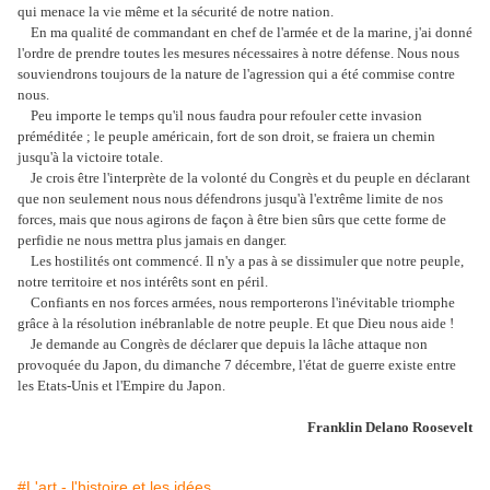
qui menace la vie même et la sécurité de notre nation.
En ma qualité de commandant en chef de l'armée et de la marine, j'ai donné
l'ordre de prendre toutes les mesures nécessaires à notre défense. Nous nous
souviendrons toujours de la nature de l'agression qui a été commise contre
nous.
Peu importe le temps qu'il nous faudra pour refouler cette invasion
préméditée ; le peuple américain, fort de son droit, se fraiera un chemin
jusqu'à la victoire totale.
Je crois être l'interprète de la volonté du Congrès et du peuple en déclarant
que non seulement nous nous défendrons jusqu'à l'extrême limite de nos
forces, mais que nous agirons de façon à être bien sûrs que cette forme de
perfidie ne nous mettra plus jamais en danger.
Les hostilités ont commencé. Il n'y a pas à se dissimuler que notre peuple,
notre territoire et nos intérêts sont en péril.
Confiants en nos forces armées, nous remporterons l'inévitable triomphe
grâce à la résolution inébranlable de notre peuple. Et que Dieu nous aide !
Je demande au Congrès de déclarer que depuis la lâche attaque non
provoquée du Japon, du dimanche 7 décembre, l'état de guerre existe entre
les Etats-Unis et l'Empire du Japon.
Franklin Delano Roosevelt
#L'art - l'histoire et les idées