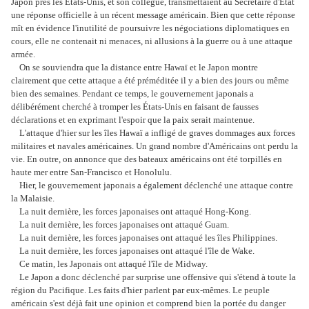
Japon près les Etats-Unis, et son collègue, transmettaient au Secrétaire d'Etat
une réponse officielle à un récent message américain. Bien que cette réponse
mît en évidence l'inutilité de poursuivre les négociations diplomatiques en
cours, elle ne contenait ni menaces, ni allusions à la guerre ou à une attaque
armée.
On se souviendra que la distance entre Hawaï et le Japon montre
clairement que cette attaque a été préméditée il y a bien des jours ou même
bien des semaines. Pendant ce temps, le gouvernement japonais a
délibérément cherché à tromper les États-Unis en faisant de fausses
déclarations et en exprimant l'espoir que la paix serait maintenue.
L'attaque d'hier sur les îles Hawaï a infligé de graves dommages aux forces
militaires et navales américaines. Un grand nombre d'Américains ont perdu la
vie. En outre, on annonce que des bateaux américains ont été torpillés en
haute mer entre San-Francisco et Honolulu.
Hier, le gouvernement japonais a également déclenché une attaque contre
la Malaisie.
La nuit dernière, les forces japonaises ont attaqué Hong-Kong.
La nuit dernière, les forces japonaises ont attaqué Guam.
La nuit dernière, les forces japonaises ont attaqué les îles Philippines.
La nuit dernière, les forces japonaises ont attaqué l'île de Wake.
Ce matin, les Japonais ont attaqué l'île de Midway.
Le Japon a donc déclenché par surprise une offensive qui s'étend à toute la
région du Pacifique. Les faits d'hier parlent par eux-mêmes. Le peuple
américain s'est déjà fait une opinion et comprend bien la portée du danger