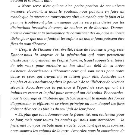
devront et sauront s'unir
.
«
Notre terre n'est qu'une bien petite portion de cet univers
immense. Pourtant, si nous le voulons, nous pouvons en faire un
monde que la guerre ne tourmentera plus, un monde que la faim et la
peur ne troubleront plus, un monde qui ne sera plus divisé par les
distinctions insensées de race, de couleur et de doctrine. Donnez-
nous le courage et la prévoyance de commencer dès aujourd'hui cette
tâche, pour que nos enfants et les enfants de nos enfants puissent être
fiers du nom d'homme
.
«
L'esprit de l'homme s'est éveillé, l'âme de l'homme a progressé.
Donnez-nous la sagesse et la pénétration qui nous permettent
d'embrasser la grandeur de l'esprit humain, lequel supporte et tolère
de tels maux pour atteindre un but situé au delà de sa brève
existence. Accordez-nous d'honorer ceux qui sont morts pour notre
cause et ceux qui travaillent et luttent pour elle. Accordez aux
peuples et aux nations captives le pouvoir de se libérer et de vivre en
sécurité. Accordez-nous la patience à l'égard de ceux qui ont été
induits en erreur et la pitié pour ceux qui ont été trahis. Et accordez-
nous le courage et l'habileté qui débarrasseront le monde des forces
d'oppression et effaceront ce vieux principe au nom duquel les forts
doivent dévorer les faibles du seul fait de leur force
.
«
Et, plus que tout, donnez-nous la fraternité, non seulement pour
ce jour, mais pour toutes les années qui nous sont accordées — la
fraternité non pas verbale mais en acte. Tous, tant que nous sommes,
nous sommes les enfants de la terre. Accordez-nous la conscience de