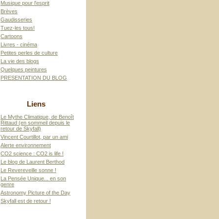
Musique pour l'esprit
Brèves
Gaudisseries
Tuez-les tous!
Cartoons
Livres - cinéma
Petites perles de culture
La vie des blogs
Quelques peintures
PRESENTATION DU BLOG
Liens
Le Mythe Climatique, de Benoît
Rittaud (en sommeil depuis le
retour de Skyfall)
Vincent Courtillot, par un ami
Alerte environnement
CO2 science : CO2 is life !
Le blog de Laurent Berthod
Le Revereveille sonne !
La Pensée Unique... en son
genre
Astronomy Picture of the Day
Skyfall est de retour !