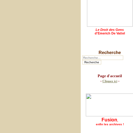
Le Droit des Gens
d'Emerich De Vattel
Recherche
Page d'accueil
-
-
Cliquez ici
Fusion
,
enfin les archives !