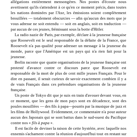
allégations entièrement mensongères. Nos postes d'écoute nous
avertissent qu'ils s'attendent à ce qu'en ce moment précis, dans toutes
les nations dominées par l'Axe, les émissions soient complètement
brouillées — totalement obscurcies — afin qu'aucun des mots que je
vous adresse ne soit entendu — soit en anglais, soit en traduction —
par aucun de ces jeunes, frémissant sous la botte d'Hitler.
La radio nazie de Paris, par exemple, déclare à la jeunesse française
que Roosevelt est le seul responsable de la défaite de la France, que
Roosevelt n'a pas qualité pour adresser un message à la jeunesse du
monde, parce que l'Amérique est un pays qui n'a rien fait pour la
jeunesse.
Berlin raconte que quatre organisations de la jeunesse française ont
protesté d'avance contre ce discours parce que Roosevelt est
responsable de la mort de plus de cent mille jeunes Français. Pour le
dire en passant, il serait curieux de savoir exactement combien il y a
de vrais Français dans ces prétendues organisations de la jeunesse
française.
Un poste de Tokyo dit que je suis en train d'avouer devant vous, en
ce moment, que les gens de mon pays sont en décadence, sont des
poules mouillées — des fils à papa—pourris par la musique de jazz et
les films de Hollywood. Evidemment, ce commentaire n'a pour auteur
aucun des Japonais qui se sont battus dans le sud-ouest du Pacifique
contre nos «
fils à papa
».
Il est facile de deviner la raison de cette hystérie, avec laquelle nos
ennemis s'acharnent contre la réunion d'aujourd'hui tout en restant sur