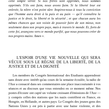
cette simple vérité. Si nos frères sont opprimés, nous sommes
opprimés. S'ils ont faim, nous avons faim. Si la liberté leur est
enlevée, la nôtre n'est point sûre. Inspirez-nous à tous la conviction
que l'homme aura droit à la paix et au pain — qu'il connaîtra la
justice et le droit, la liberté et la sécurité ; et que chacun aura les
mêmes chances que son voisin de pouvoir faire de son mieux, non
seulement dans son propre pays, mais à travers le monde. Et, forts de
cette foi, avançons vers ce monde purifié, que nous pouvons créer de
nos propres mains. Amen
».
L'ESPOIR D'UNE VIE NOUVELLE QUI SERA
VÉCUE SOUS LE RÈGNE DE LA LIBERTÉ, DE LA
JUSTICE ET DE LA DIGNITÉ
Les membres du Congrès International des Etudiants apprendront
sans doute avec intérêt qu'au cours de la semaine écoulée, la radio de
l'Axe a consacré dans ses commentaires une place inaccoutumée à vos
séances et au discours que vous entendez en ce moment même. Nos
postes d'écoute ont capté un volume croissant d'émissions de l'Axe —
y compris celles des stations que les nazis contrôlent en France, en
Hongrie, en Hollande, et autres pays. Le Congrès des jeunes gens des
Nations Unies y est pris à partie avec une haine violente, et des