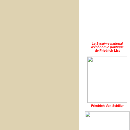
Le
Système national
d'économie politique
de Friedrich List
Friedrich Von Schiller