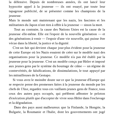
la défensive. Depuis de nombreuses années, ils ont lancé leur
hypocrite appel à la jeunesse — ils ont essayé, par toute leur
tapageuse publicité, de se présenter comme les champions de la
jeunesse.
Mais le monde sait maintenant que les nazis, les fascistes et les
militaristes du Japon n'ont rien à offrir à la jeunesse — sinon la mort.
Tout au contraire, la cause des Nations Unies est la cause de la
jeunesse elle-même. Elle est l'espoir de la nouvelle génération — et
des générations à venir — l'espoir d'une vie nouvelle, qui puisse être
vécue dans la liberté, la justice et la dignité.
C'est un fait qui devient chaque jour plus évident pour la jeunesse
de cette Europe où les Nazis essaient de créer sur le modèle nazi des
organisations pour la jeunesse. Ce modèle n'a pas été établi par la
jeunesse pour la jeunesse. C'est un modèle conçu par Hitler et imposé
aux jeunes gens par le système du bourrage de crâne — un régime de
contrevérités, de falsifications, de dissimulations, le tout appuyé par
les mitrailleuses de la Gestapo.
Si vous avez le moindre doute sur ce que la jeunesse d'Europe qui
se respecte pense des promesses faites à la jeunesse du monde par les
chefs de l'Axe, regardez tous ces vaillants jeunes gens de France, tous
ceux des autres pays occupés, qui préfèrent affronter le peloton
d'exécution plutôt que d'accepter de vivre sous Hitler dans l'esclavage
et la dégradation.
Dans des pays aussi malheureux que la Finlande, la Hongrie, la
Bulgarie, la Roumanie et l'Italie, dont les gouvernements ont jugé