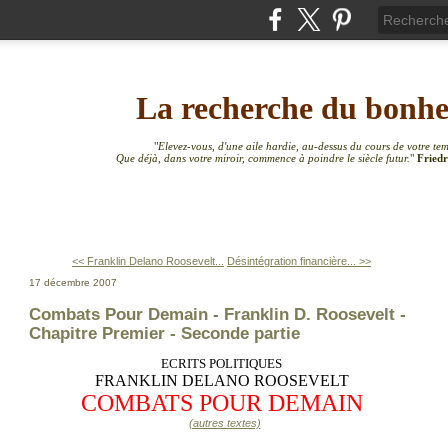
La recherche du bonh
"
Elevez-vous, d'une aile hardie, au-dessus du cours de votre te
Que déjà, dans votre miroir, commence à poindre le siècle futur.
"
Friedr
<< Franklin Delano Roosevelt...
Désintégration financière... >>
17 décembre 2007
Combats Pour Demain - Franklin D. Roosevelt -
Chapitre Premier - Seconde partie
ECRITS POLITIQUES
FRANKLIN DELANO ROOSEVELT
COMBATS POUR DEMAIN
(autres textes)