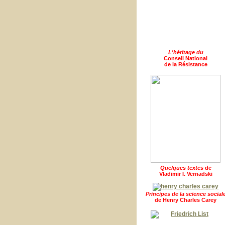
L'héritage du
Conseil National
de la Résistance
Quelques textes
de
Vladimir I. Vernadski
Principes de la science social
de Henry Charles Carey