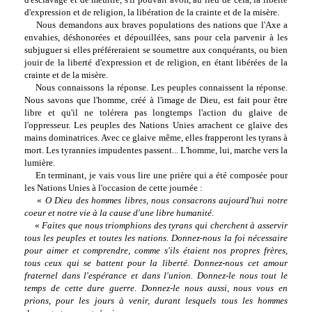
d'expression et de religion, la libération de la crainte et de la misère.
Nous demandons aux braves populations des nations que l'Axe a
envahies, déshonorées et dépouillées, sans pour cela parvenir à les
subjuguer si elles préféreraient se soumettre aux conquérants, ou bien
jouir de la liberté d'expression et de religion, en étant libérées de la
crainte et de la misère.
Nous connaissons la réponse. Les peuples connaissent la réponse.
Nous savons que l'homme, créé à l'image de Dieu, est fait pour être
libre et qu'il ne tolérera pas longtemps l'action du glaive de
l'oppresseur. Les peuples des Nations Unies arrachent ce glaive des
mains dominatrices. Avec ce glaive même, elles frapperont les tyrans à
mort. Les tyrannies impudentes passent... L'homme, lui, marche vers la
lumière.
En terminant, je vais vous lire une prière qui a été composée pour
les Nations Unies à l'occasion de cette journée :
«
O Dieu des hommes libres, nous consacrons aujourd'hui notre
coeur et notre vie à la cause d'une libre humanité
.
«
Faites que nous triomphions des tyrans qui cherchent à asservir
tous les peuples et toutes les nations. Donnez-nous la foi nécessaire
pour aimer et comprendre, comme s'ils étaient nos propres frères,
tous ceux qui se battent pour la liberté. Donnez-nous cet amour
fraternel dans l'espérance et dans l'union. Donnez-le nous tout le
temps de cette dure guerre. Donnez-le nous aussi, nous vous en
prions, pour les jours à venir, durant lesquels tous les hommes