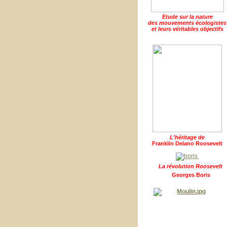
Etude sur la nature
des mouvements écologistes
et leurs véritables objectifs
L'héritage de
Franklin Delano Roosevelt
La révolution Roosevelt
Georges Boris