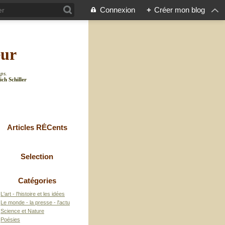
Connexion
+
Créer mon blog
eur
mps.
ich Schiller
Articles RÉCents
Selection
Catégories
L'art - l'histoire et les idées
Le monde - la presse - l'actu
Science et Nature
Poésies