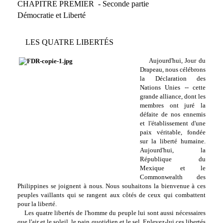
CHAPITRE PREMIER
- Seconde partie
Démocratie et Liberté
LES QUATRE LIBERTÉS
Aujourd'hui, Jour du
Drapeau, nous célébrons
la Déclaration des
Nations Unies -- cette
grande alliance, dont les
membres ont juré la
défaite de nos ennemis
et l'établissement d'une
paix véritable, fondée
sur la liberté humaine.
Aujourd'hui, la
République du
Mexique et le
Commonwealth des
Philippines se joignent à nous. Nous souhaitons la bienvenue à ces
peuples vaillants qui se rangent aux côtés de ceux qui combattent
pour la liberté.
Les quatre libertés de l'homme du peuple lui sont aussi nécessaires
que l'air et le soleil, le pain quotidien et le sel. Enlevez-lui ces libertés