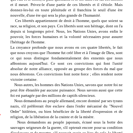
et il meurt. Privez-le d'une partie de ces libertés et il s'étiole. Mais
donnez-les-lui en toute plénitude et il franchira le seuil d'une ère
nouvelle, d'une ère qui sera la plus grande de l'humanité.
Ces libertés appartiennent de droit à l'homme, quels que soient sa
race, sa religion, et son pays. Ces libertés sont son héritage, dont on l'a
depuis si longtemps privé. Nous, les Nations Unies, avons enfin le
pouvoir, les forces humaines et la volonté nécessaires pour assurer
l'héritage de l'homme.
La croyance profonde que nous avons en ces quatre libertés, le fait
que nous croyons que l'homme fut créé libre et à l'image de Dieu, sont
ce qui nous distingue fondamentalement des ennemis que nous
affrontons aujourd'hui. Ce sont ces convictions qui font l'unité
absolue de notre alliance, opposée au groupe des forces du mal que
nous détestons. Ces convictions font notre force ; elles rendent notre
victoire certaine.
Nous autres, les hommes des Nations Unies, savons que notre foi ne
peut être ébranlée par aucune puissance. Nous savons aussi que cette
foi est partagée par des millions de captifs silencieux.
Nous demandons au peuple allemand, encore dominé par ses tyrans
nazis, s'il préférerait être esclave dans l'enfer mécanisé du "Nouvel
Ordre" hitlérien, ou bien bénéficier de la liberté d'expression et de
e
religion, de la libération de la crainte et de la misère.
Nous demandons au peuple japonais, écrasé sous la botte des
sauvages seigneurs de la guerre, s'il opterait encore pour sa condition
d'esclavage et de meurtre, s'il pouvait avoir, au lieu de cela, la liberté