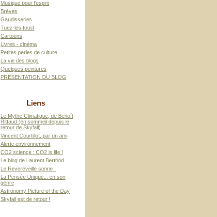
Musique pour l'esprit
Brèves
Gaudisseries
Tuez-les tous!
Cartoons
Livres - cinéma
Petites perles de culture
La vie des blogs
Quelques peintures
PRESENTATION DU BLOG
Liens
Le Mythe Climatique, de Benoît
Rittaud (en sommeil depuis le
retour de Skyfall)
Vincent Courtillot, par un ami
Alerte environnement
CO2 science : CO2 is life !
Le blog de Laurent Berthod
Le Revereveille sonne !
La Pensée Unique... en son
genre
Astronomy Picture of the Day
Skyfall est de retour !