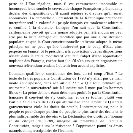
perte de l’Etat régalien, mais il est certainement impossible et
inconcevable de sonder le cerveau de chaque Français en prétendant y
déceler des dispositions qu’il aurait rejetées et d’autres qu’il aurait
approuvées. La démarche du président de la République prétendant
interpréter seul la volonté du peuple français est totalement arbitraire
et confine à la dictature. Lorsque l’on sait que la Constitution
californienne prévoit qu’une norme adoptée par référendum ne peut
être par la suite abrogée ou modifiée que par une autre décision
populaire et que la Cour constitutionnelle italienne adopte le même
principe, on ne peut qu’être bouleversé par le coup d’Etat ainsi
perpétré en France. Si le président a la conviction que les dispositions
restant dans le traité modificatif ont fait l’objet d’une approbation
implicite des Français, encore faut-il qu’il s’en assure en organisant un
nouveau référendum tendant à obtenir leur accord explicite.
Comment qualifier et sanctionner, dès lors, un tel coup d’Etat ? Le
texte de la très populaire Constitution de 1793 n’y allait pas de main
morte en disposant, dans son article 27 : « Que tout individu qui
usurperait la souveraineté soit à l’instant mis à mort par les hommes
libres ». La peine de mort étant désormais prohibée par la Constitution
française il convient de s’y conformer et de se tourner plutôt vers
l’article 35 du texte de 1793 qui affirmait solennellement : « Quand le
gouvernement viole les droits du peuple, l’insurrection est, pour le
peuple et pour chaque portion du peuple, le plus sacré des droits et le
plus indispensable des devoirs ». La Déclaration des droits de l’homme
et du citoyen de 1789, intégrée au préambule de l’actuelle
Constitution, range aussi la résistance à l’oppression parmi les droits
naturels et imprescriptibles de l’homme.