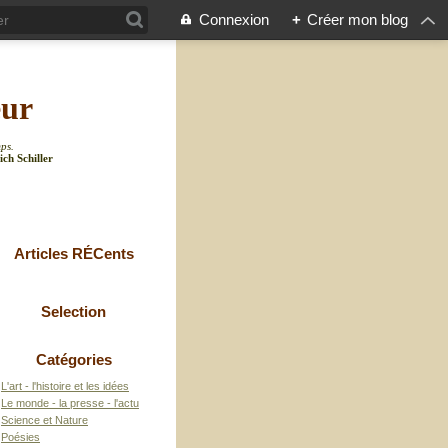
Connexion
+
Créer mon blog
eur
mps.
ich Schiller
Articles RÉCents
Selection
Catégories
L'art - l'histoire et les idées
Le monde - la presse - l'actu
Science et Nature
Poésies