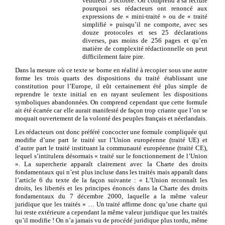
vendredi 5 octobre. On comprend à sa lecture
pourquoi ses rédacteurs ont renoncé aux
expressions de « mini-traité » ou de « traité
simplifié » puisqu’il ne comporte, avec ses
douze protocoles et ses 25 déclarations
diverses, pas moins de 256 pages et qu’en
matière de complexité rédactionnelle on peut
difficilement faire pire.
Dans la mesure où ce texte se borne en réalité à recopier sous une autre
forme les trois quarts des dispositions du traité établissant une
constitution pour l’Europe, il eût certainement été plus simple de
reprendre le texte initial en en rayant seulement les dispositions
symboliques abandonnées. On comprend cependant que cette formule
ait été écartée car elle aurait manifesté de façon trop criante que l’on se
moquait ouvertement de la volonté des peuples français et néerlandais.
Les rédacteurs ont donc préféré concocter une formule compliquée qui
modifie d’une part le traité sur l’Union européenne (traité UE) et
d’autre part le traité instituant la communauté européenne (traité CE),
lequel s’intitulera désormais « traité sur le fonctionnement de l’Union
». La supercherie apparaît clairement avec la Charte des droits
fondamentaux qui n’est plus incluse dans les traités mais apparaît dans
l’article 6 du texte de la façon suivante : « L’Union reconnaît les
droits, les libertés et les principes énoncés dans la Charte des droits
fondamentaux du 7 décembre 2000, laquelle a la même valeur
juridique que les traités » … Un traité affirme donc qu’une charte qui
lui reste extérieure a cependant la même valeur juridique que les traités
qu’il modifie ! On n’a jamais vu de procédé juridique plus tordu, même