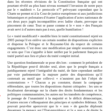
dans les récentes révisions de la Constitution française qui ont
pourtant révélé au plus haut niveau normatif l’invasion de notre pays
par le « maldroit ». Le protocole n°7 prévoyant cependant que la
Charte ne permet ni à la Cour de justice européenne ni aux juridictions
britanniques et polonaises d’écarter l’application d’actes nationaux de
ces deux pays jugés incompatibles avec ladite charte, provoque un
pincement de cœur. Tout se passe comme si le « non » des Français
avait servi à d’autres mais pas à eux, quelle humiliation !
Le « traité modificatif » modifie bien le traité constitutionnel rejeté en
2005 puisqu’il en enlève un certain nombre de dispositions explicites
et dispense la Pologne et le Royaume-Uni du respect de certains
engagements. C’est donc une modification par simple soustraction en
ce sens que l’on s’apprête à faire ratifier par le parlement français un
traité partiel aux lieu et place du traité complet initial.
Une question fondamentale se pose dès lors : comment le président de
la République peut-il décider seul, alors que le peuple français a
juridiquement rejeté l’intégralité du traité, de faire cependant ratifier
par voie parlementaire la majeure partie des dispositions qu’il
contenait au motif que celles-ci « n’auraient pas fait l’objet de
contestations » ? Chacun a pu constater, durant la campagne
référendaire, que toutes les dispositions étaient critiquées : les uns se
focalisaient davantage sur la charte des droits fondamentaux et les
politiques communautaires, les autres sur les transferts de compétence,
e
le passage de l’unanimité à la majorité et le déficit démocratique,
d’autres encore s’offusquaient des principes et symboles fédéraux. On
pouvait peut-être apercevoir que le « non » de gauche déplorait
davantage la menace sur l’Etat-providence et le « non » de droite la