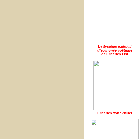
Le
Système national
d'économie politique
de Friedrich List
Friedrich Von Schiller