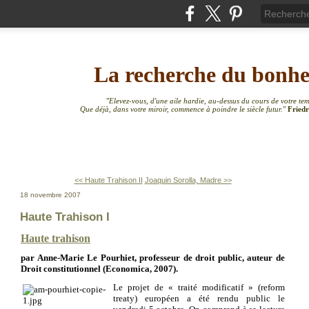
La recherche du bonh
"
Elevez-vous, d'une aile hardie, au-dessus du cours de votre te
Que déjà, dans votre miroir, commence à poindre le siècle futur.
"
Friedr
<< Haute Trahison II
Joaquin Sorolla, Madre >>
18 novembre 2007
Haute Trahison I
Haute trahison
par Anne-Marie Le Pourhiet, professeur de droit public, auteur de
Droit constitutionnel (Economica, 2007).
Le projet de « traité modificatif » (reform
treaty) européen a été rendu public le