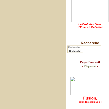
Le Droit des Gens
d'Emerich De Vattel
Recherche
Page d'accueil
-
-
Cliquez ici
Fusion
,
enfin les archives !