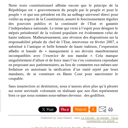
Notre texte constitutionnel affirme encore que le principe de la
République est « gouvernement du peuple par le peuple et pour le
peuple » et que son président est élu au suffrage universel direct pour
veiller au respect de la Constitution, assurer le fonctionnement régulier
des pouvoirs publics et la continuité de l’Etat et garantir
l’indépendance nationale. Le terme qui vient à l’esprit pour désigner le
mépris présidentiel de la volonté populaire est évidemment celui de
haute trahison. Malheureusement, une révision des dispositions sur la
responsabilité pénale du chef de l’Etat, intervenue en février 2007, a
substitué à l’antique et belle formule de haute trahison, l’expression
affadie et banale de « manquement à ses devoirs manifestement
incompatibles avec l’exercice de son mandat ». Cela manque
singulièrement d’allure et de force mais l’on s’en contentera cependant
en proposant aux parlementaires, au lieu de commettre eux-mêmes une
forfaiture en autorisant la ratification d’un traité rejeté par leurs
mandants, de se constituer en Haute Cour pour sanctionner le
coupable.
Sans insurrection ni destitution, nous n’aurons alors plus qu’à pleurer
sur notre servitude volontaire en réalisant que nos élus représentent
bien ce que nous sommes nous-mêmes devenus : des godillots.
Repost
0
Le monde - la presse - l'actu
Published by Jean-Gabriel
-
dans
commenter cet article
…
<< Haute Trahison II
Joaquin Sorolla, Madre >>