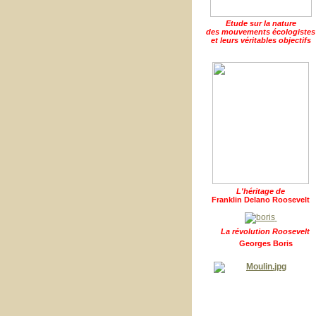
Etude sur la nature
des mouvements écologistes
et leurs véritables objectifs
L'héritage de
Franklin Delano Roosevelt
La révolution Roosevelt
Georges Boris