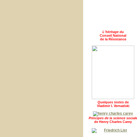
L'héritage du
Conseil National
de la Résistance
Quelques textes
de
Vladimir I. Vernadski
Principes de la science social
de Henry Charles Carey