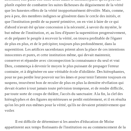
plutôt espérer de combattre les suites fâcheuses du déguisement de la vérité
que les funestes effets de la vérité inopportunément dévoilée. Mais, comme,
peu à peu, des membres indignes se glissèrent dans le cercle des initiés, et
que l'institution perdit de sa pureté primitive, on en vint à faire de ce qui
d'abord n'avait été qu'une concession à la nécessité, à savoir du mystère, le
but même de l'institution, et, au lieu d'épurer la superstition progressivement,
et de préparer le peuple à recevoir la vérité, on trouva profitable de l'égarer
de plus en plus, et de le précipiter, toujours plus profondément, dans la
superstition. Les artifices sacerdotaux prirent alors la place de ces intentions
innocentes et pures, et cette institution même, qui devait maintenir,
conserver et répandre avec circonspection la connaissance du seul et vrai
Dieu, commença à devenir le moyen le plus puissant de propager l'erreur
contraire, et à dégénérer en une véritable école d'idolâtrie. Des hiérophantes,
pour ne pas perdre leur pouvoir sur les âmes et pour tenir l'attente toujours en
suspens, trouvèrent bon de reculer de plus en plus la dernière révélation qui
devait écarter à tout jamais toute prévision trompeuse, et de rendre difficile,
par toute sorte de coups de théâtre, l'accès du sanctuaire. A la fin, la clef des
hiéroglyphes et des figures mystérieuses se perdit entièrement, et il en résulta
qu'on les prit eux-mêmes pour la vérité, qu'ils ne devaient primitivement que
voiler.
Il est difficile de déterminer si les années d'éducation de Moïse
appartinrent aux temps florissants de l'institution ou au commencement de la