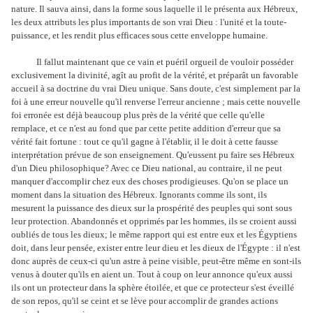
nature. Il sauva ainsi, dans la forme sous laquelle il le présenta aux Hébreux,
les deux attributs les plus importants de son vrai Dieu : l'unité et la toute-
puissance, et les rendit plus efficaces sous cette enveloppe humaine.
Il fallut maintenant que ce vain et puéril orgueil de vouloir posséder
exclusivement la divinité, agît au profit de la vérité, et préparât un favorable
accueil à sa doctrine du vrai Dieu unique. Sans doute, c'est simplement par la
foi à une erreur nouvelle qu'il renverse l'erreur ancienne ; mais cette nouvelle
foi erronée est déjà beaucoup plus près de la vérité que celle qu'elle
remplace, et ce n'est au fond que par cette petite addition d'erreur que sa
vérité fait fortune : tout ce qu'il gagne à l'établir, il le doit à cette fausse
interprétation prévue de son enseignement. Qu'eussent pu faire ses Hébreux
d'un Dieu philosophique? Avec ce Dieu national, au contraire, il ne peut
manquer d'accomplir chez eux des choses prodigieuses. Qu'on se place un
moment dans la situation des Hébreux. Ignorants comme ils sont, ils
mesurent la puissance des dieux sur la prospérité des peuples qui sont sous
leur protection. Abandonnés et opprimés par les hommes, ils se croient aussi
oubliés de tous les dieux; le même rapport qui est entre eux et les Égyptiens
doit, dans leur pensée, exister entre leur dieu et les dieux de l'Égypte : il n'est
donc auprès de ceux-ci qu'un astre à peine visible, peut-être même en sont-ils
venus à douter qu'ils en aient un. Tout à coup on leur annonce qu'eux aussi
ils ont un protecteur dans la sphère étoilée, et que ce protecteur s'est éveillé
de son repos, qu'il se ceint et se lève pour accomplir de grandes actions