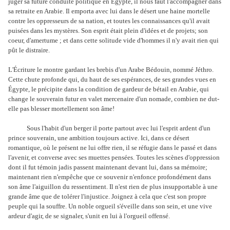
juger sa future conduite politique en Egypte, il nous faut l'accompagner dans
sa retraite en Arabie. Il emporta avec lui dans le désert une haine mortelle
contre les oppresseurs de sa nation, et toutes les connaissances qu'il avait
puisées dans les mystères. Son esprit était plein d'idées et de projets; son
coeur, d'amertume ; et dans cette solitude vide d'hommes il n'y avait rien qui
pût le distraire.
L'Écriture le montre gardant les brebis d'un Arabe Bédouin, nommé Jéthro.
Cette chute profonde qui, du haut de ses espérances, de ses grandes vues en
Égypte, le précipite dans la condition de gardeur de bétail en Arabie, qui
change le souverain futur en valet mercenaire d'un nomade, combien ne dut-
elle pas blesser mortellement son âme!
Sous l'habit d'un berger il porte partout avec lui l'esprit ardent d'un
prince souverain, une ambition toujours active. Ici, dans ce désert
romantique, où le présent ne lui offre rien, il se réfugie dans le passé et dans
l'avenir, et converse avec ses muettes pensées. Toutes les scènes d'oppression
dont il fut témoin jadis passent maintenant devant lui, dans sa mémoire;
maintenant rien n'empêche que ce souvenir n'enfonce profondément dans
son âme l'aiguillon du ressentiment. Il n'est rien de plus insupportable à une
grande âme que de tolérer l'injustice. Joignez à cela que c'est son propre
peuple qui la souffre. Un noble orgueil s'éveille dans son sein, et une vive
ardeur d'agir, de se signaler, s'unit en lui à l'orgueil offensé.