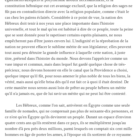
constitution hébraïque eut cet avantage exclusif, que la religion des sages ne
fût pas en contradiction directe avec la religion populaire, comme c'était le
cas chez les païens éclairés. Considérée à ce point de vue, la nation des
Hébreux doit tenir à nos yeux une place importante dans l'histoire
universelle, et tout le mal qu'on est habitué à dire de ce peuple, toute la peine
que se sont donnée pour le rapetisser certains esprits plaisants, ne nous
empêcheront pas d'être justes envers lui. L'indignité et la réprobation de la
nation ne peuvent effacer le sublime mérite de son législateur; elles peuvent
tout aussi peu détruire la grande influence à laquelle cette nation, à juste
titre, prétend dans l'histoire du monde. Nous devons l'apprécier comme un
vase impur et commun, mais dans lequel fut gardé quelque chose de très-
précieux; nous devons honorer en elle le canal que la Providence a choisi,
quelque impur qu'il fût, pour nous amener le plus noble de tous les biens, la
vérité, mais aussi qu'elle brisa dès qu'il eut fait ce à quoi il était destiné. De
cette manière nous serons aussi loin de prêter au peuple hébreu un mérite
qu'il n'a jamais eu, que de lui ravir un mérite qui ne peut lui être contesté.
Les Hébreux, comme l'on sait, arrivèrent en Égypte comme une seule
famille de nomades, qui ne comprenait pas plus de soixante-dix personnes, et
ce n'est qu'en Égypte qu'ils devinrent un peuple. Durant un espace d'environ
quatre cents ans qu'ils restèrent dans ce pays, ils se multiplièrent jusqu'au
nombre d'à peu près deux millions, parmi lesquels on comptait six cent mille
hommes en âge de porter les armes, à l'époque où ils sortirent de ce royaume.