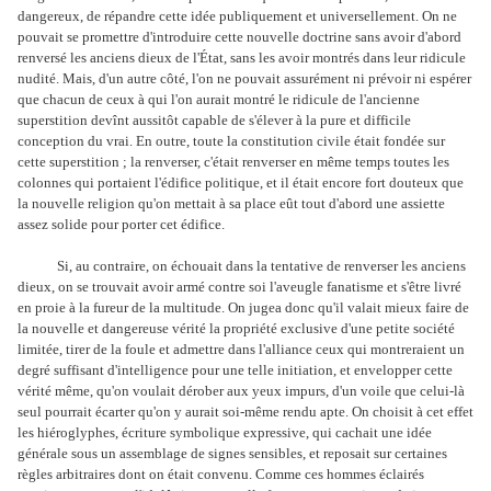
dangereux, de répandre cette idée publiquement et universellement. On ne
pouvait se promettre d'introduire cette nouvelle doctrine sans avoir d'abord
renversé les anciens dieux de l'État, sans les avoir montrés dans leur ridicule
nudité. Mais, d'un autre côté, l'on ne pouvait assurément ni prévoir ni espérer
que chacun de ceux à qui l'on aurait montré le ridicule de l'ancienne
superstition devînt aussitôt capable de s'élever à la pure et difficile
conception du vrai. En outre, toute la constitution civile était fondée sur
cette superstition ; la renverser, c'était renverser en même temps toutes les
colonnes qui portaient l'édifice politique, et il était encore fort douteux que
la nouvelle religion qu'on mettait à sa place eût tout d'abord une assiette
assez solide pour porter cet édifice.
Si, au contraire, on échouait dans la tentative de renverser les anciens
dieux, on se trouvait avoir armé contre soi l'aveugle fanatisme et s'être livré
en proie à la fureur de la multitude. On jugea donc qu'il valait mieux faire de
la nouvelle et dangereuse vérité la propriété exclusive d'une petite société
limitée, tirer de la foule et admettre dans l'alliance ceux qui montreraient un
degré suffisant d'intelligence pour une telle initiation, et envelopper cette
vérité même, qu'on voulait dérober aux yeux impurs, d'un voile que celui-là
seul pourrait écarter qu'on y aurait soi-même rendu apte. On choisit à cet effet
les hiéroglyphes, écriture symbolique expressive, qui cachait une idée
générale sous un assemblage de signes sensibles, et reposait sur certaines
règles arbitraires dont on était convenu. Comme ces hommes éclairés