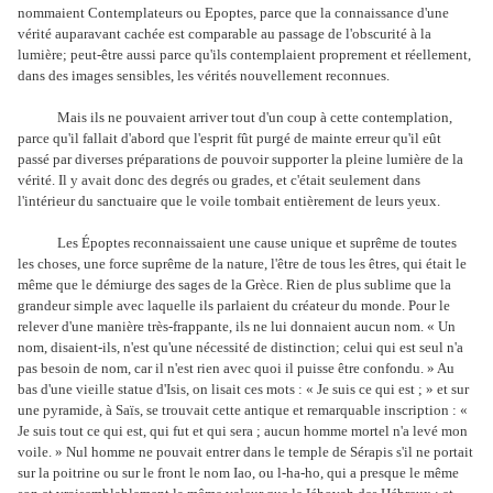
nommaient Contemplateurs ou Epoptes, parce que la connaissance d'une
vérité auparavant cachée est comparable au passage de l'obscurité à la
lumière; peut-être aussi parce qu'ils contemplaient proprement et réellement,
dans des images sensibles, les vérités nouvellement reconnues.
Mais ils ne pouvaient arriver tout d'un coup à cette contemplation,
parce qu'il fallait d'abord que l'esprit fût purgé de mainte erreur qu'il eût
passé par diverses préparations de pouvoir supporter la pleine lumière de la
vérité. Il y avait donc des degrés ou grades, et c'était seulement dans
l'intérieur du sanctuaire que le voile tombait entièrement de leurs yeux.
Les Époptes reconnaissaient une cause unique et suprême de toutes
les choses, une force suprême de la nature, l'être de tous les êtres, qui était le
même que le démiurge des sages de la Grèce. Rien de plus sublime que la
grandeur simple avec laquelle ils parlaient du créateur du monde. Pour le
relever d'une manière très-frappante, ils ne lui donnaient aucun nom. « Un
nom, disaient-ils, n'est qu'une nécessité de distinction; celui qui est seul n'a
pas besoin de nom, car il n'est rien avec quoi il puisse être confondu. » Au
bas d'une vieille statue d'Isis, on lisait ces mots : « Je suis ce qui est ; » et sur
une pyramide, à Saïs, se trouvait cette antique et remarquable inscription : «
Je suis tout ce qui est, qui fut et qui sera ; aucun homme mortel n'a levé mon
voile. » Nul homme ne pouvait entrer dans le temple de Sérapis s'il ne portait
sur la poitrine ou sur le front le nom Iao, ou l-ha-ho, qui a presque le même