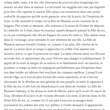
enfant mâle; mais, à la fin, elle désespéra de pouvoir plus longtemps lui
assurer un abri dans sa maison. La nécessité lui suggéra une ruse par laquelle
peut-être elle espérait le sauver. Elle plaça son nourrisson dans une petite
corbeille de papyrus qu'elle avait garantie, avec de la poix, de l'irruption de
l'eau, et elle attendit le temps où la fille de Pharaon avait coutume de se
baigner. Peu avant ce moment, elle ordonna à la soeur de l'enfant de déposer
la corbeille où il était, dans les roseaux auprès desquels passait la fille du roi,
et où par conséquent elle devait frapper les yeux de celle-ci. Elle-même resta
dans le voisinage, pour attendre le sort ultérieur de son fils. La fille de
Pharaon aperçut bientôt l'enfant, et, comme il lui plut, elle résolut de le
sauver. La soeur alors se risque à approcher et s'offre à lui amener une
nourrice juive, ce que la princesse accepte. La mère obtient ainsi son fils une
seconde fois, et maintenant elle peut l'élever sans danger et publiquement. Il
apprit de la sorte la langue de sa nation et se familiarisa avec ses moeurs, et
pendant ce temps sa mère ne négligeait probablement pas d'imprimer dans
son âme tendre un tableau fort touchant du commun malheur. Lorsqu'il eut
atteint l'âge où il n'avait plus besoin des soins maternels, et où il devint
nécessaire de le dérober au sort général de son peuple, sa mère le rapporta à
la fille du roi, et dès lors lui abandonna le sort futur de l'enfant. La fille de
Pharaon l'adopta, et lui donna le nom de Moïse, parce qu'il avait été sauvé de
l'eau. D'enfant d'esclave et de victime dévouée à la mort, il devint donc le fils
d'une fille de roi, et, comme tel, il eut part à tous les avantages dont
jouissaient les enfants des rois. Les prêtres, à l'ordre desquels il appartenait
dès son entrée dans la famille royale, se chargèrent, à partir de ce moment, de