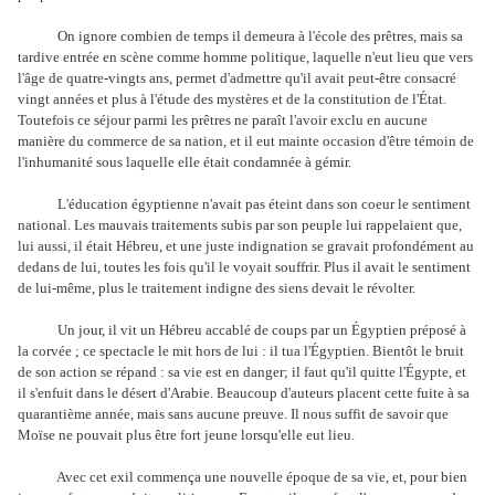
On ignore combien de temps il demeura à l'école des prêtres, mais sa
tardive entrée en scène comme homme politique, laquelle n'eut lieu que vers
l'âge de quatre-vingts ans, permet d'admettre qu'il avait peut-être consacré
vingt années et plus à l'étude des mystères et de la constitution de l'État.
Toutefois ce séjour parmi les prêtres ne paraît l'avoir exclu en aucune
manière du commerce de sa nation, et il eut mainte occasion d'être témoin de
l'inhumanité sous laquelle elle était condamnée à gémir.
L'éducation égyptienne n'avait pas éteint dans son coeur le sentiment
national. Les mauvais traitements subis par son peuple lui rappelaient que,
lui aussi, il était Hébreu, et une juste indignation se gravait profondément au
dedans de lui, toutes les fois qu'il le voyait souffrir. Plus il avait le sentiment
de lui-même, plus le traitement indigne des siens devait le révolter.
Un jour, il vit un Hébreu accablé de coups par un Égyptien préposé à
la corvée ; ce spectacle le mit hors de lui : il tua l'Égyptien. Bientôt le bruit
de son action se répand : sa vie est en danger; il faut qu'il quitte l'Égypte, et
il s'enfuit dans le désert d'Arabie. Beaucoup d'auteurs placent cette fuite à sa
quarantième année, mais sans aucune preuve. Il nous suffit de savoir que
Moïse ne pouvait plus être fort jeune lorsqu'elle eut lieu.
Avec cet exil commença une nouvelle époque de sa vie, et, pour bien