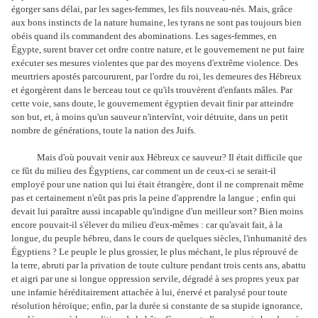
égorger sans délai, par les sages-femmes, les fils nouveau-nés. Mais, grâce
aux bons instincts de la nature humaine, les tyrans ne sont pas toujours bien
obéis quand ils commandent des abominations. Les sages-femmes, en
Égypte, surent braver cet ordre contre nature, et le gouvernement ne put faire
exécuter ses mesures violentes que par des moyens d'extrême violence. Des
meurtriers apostés parcoururent, par l'ordre du roi, les demeures des Hébreux
et égorgèrent dans le berceau tout ce qu'ils trouvèrent d'enfants mâles. Par
cette voie, sans doute, le gouvernement égyptien devait finir par atteindre
son but, et, à moins qu'un sauveur n'intervînt, voir détruite, dans un petit
nombre de générations, toute la nation des Juifs.
Mais d'où pouvait venir aux Hébreux ce sauveur? Il était difficile que
ce fût du milieu des Égyptiens, car comment un de ceux-ci se serait-il
employé pour une nation qui lui était étrangère, dont il ne comprenait même
pas et certainement n'eût pas pris la peine d'apprendre la langue ; enfin qui
devait lui paraître aussi incapable qu'indigne d'un meilleur sort? Bien moins
encore pouvait-il s'élever du milieu d'eux-mêmes : car qu'avait fait, à la
longue, du peuple hébreu, dans le cours de quelques siècles, l'inhumanité des
Égyptiens ? Le peuple le plus grossier, le plus méchant, le plus réprouvé de
la terre, abruti par la privation de toute culture pendant trois cents ans, abattu
et aigri par une si longue oppression servile, dégradé à ses propres yeux par
une infamie héréditairement attachée à lui, énervé et paralysé pour toute
résolution héroïque; enfin, par la durée si constante de sa stupide ignorance,