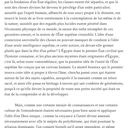
par la fondation d'un État régulier, les classes eurent été séparées, et que le
soin des choses divines fut devenu le privilège d'un ordre particulier;
aussitôt que l'esprit humain, affranchi de tout souci propre à le distraire, eut
trouvé le loisir de se livre entièrement à la contemplation de lui-même et de
la nature; aussitôt que des regards plus lucides eurent pénétré dans
l'économie physique de ce monde, la raison dut enfin triompher de ces
grossières erreurs, et la notion de l'Être suprême s'ennoblir. L'idée d'une
connexion universelle des choses ne pouvait manquer de conduire à l'idée
d'une seule intelligence suprême, et cette notion, où devait-elle germer
plutôt que dans la tête d'un prêtre? L'Égypte étant le premier État civilisé que
l'histoire connaisse, et les plus anciens mystères étant originaires d'Égypte,
c'est là, selon toute vraisemblance, que la première idée de l'unité de l'Être
suprême fut conçue par un cerveau humain. Le mortel heureux qui le premier
trouva cette idée si propre à élever l'âme, chercha parmi ceux qui étaient
autour de lui des sujets capables, auxquels il la transmit comme un trésor
sacré, et ainsi elle passa en héritage à travers qui sait combien de générations,
jusqu'à ce qu'elle devint la propriété de toute une petite société qui était en
état de la comprendre et de la développer.
Mais, comme une certaine mesure de connaissances et une certaine
culture de l'entendement étaient nécessaires pour bien saisir et appliquer
l'idée d'un Dieu unique ; comme la croyance à l'unité divine amenait
nécessairement avec elle le mépris du polythéisme, qui était pourtant la
religion dominante, l'on comprit bientôt qu'il serait imprudent, et même