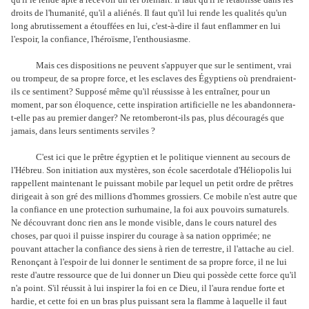
droits de l'humanité, qu'il a aliénés. Il faut qu'il lui rende les qualités qu'un
long abrutissement a étouffées en lui, c'est-à-dire il faut enflammer en lui
l'espoir, la confiance, l'héroïsme, l'enthousiasme.
Mais ces dispositions ne peuvent s'appuyer que sur le sentiment, vrai
ou trompeur, de sa propre force, et les esclaves des Égyptiens où prendraient-
ils ce sentiment? Supposé même qu'il réussisse à les entraîner, pour un
moment, par son éloquence, cette inspiration artificielle ne les abandonnera-
t-elle pas au premier danger? Ne retomberont-ils pas, plus découragés que
jamais, dans leurs sentiments serviles ?
C'est ici que le prêtre égyptien et le politique viennent au secours de
l'Hébreu. Son initiation aux mystères, son école sacerdotale d'Héliopolis lui
rappellent maintenant le puissant mobile par lequel un petit ordre de prêtres
dirigeait à son gré des millions d'hommes grossiers. Ce mobile n'est autre que
la confiance en une protection surhumaine, la foi aux pouvoirs surnaturels.
Ne découvrant donc rien ans le monde visible, dans le cours naturel des
choses, par quoi il puisse inspirer du courage à sa nation opprimée; ne
pouvant attacher la confiance des siens à rien de terrestre, il l'attache au ciel.
Renonçant à l'espoir de lui donner le sentiment de sa propre force, il ne lui
reste d'autre ressource que de lui donner un Dieu qui possède cette force qu'il
n'a point. S'il réussit à lui inspirer la foi en ce Dieu, il l'aura rendue forte et
hardie, et cette foi en un bras plus puissant sera la flamme à laquelle il faut