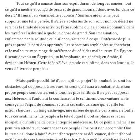
Tout ce qu'il a amassé dans son esprit durant de longues années, tout
ce qu'il a médité et conçu de beau et de grand mourrait donc avec lui dans ce
désert? Il l'aurait en vain médité et conçu ? Son âme ardente ne peut
supporter une telle pensée. Il s'élève au-dessus de son sort : non, ce désert ne
sera pas la limite de son activité; l'être sublime qu'il a appris à connaître dans
les mystères l'a destiné à quelque chose de grand. Son imagination,
enflammée par la solitude et le silence, s'attache à ce qui l'intéresse de plus
près et prend le parti des opprimés. Les sensations semblables se cherchent,
et le malheureux se range de préférence du côté des malheureux. En Égypte
il serait devenu un Égyptien, un hiérophante, un général; en Arabie, il
devient un Hébreu. Cette idée s'élève, grande et sublime, dans son âme : « Je
veux délivrer ce peuple. »
Mais quelle possibilité d'accomplir ce projet? Innombrables sont les
obstacles qui s'opposent à ses vues, et ceux qu'il aura à combattre dans son
propre peuple sont certes, entre tous, les plus terribles. Il ne peut supposer
aux Hébreux ni l'union ni la confiance, ni le sentiment d'eux-mêmes, ni le
courage, ni l'esprit de communauté, ni cet enthousiasme qui éveille les
actions hardies : un long esclavage, une misère de quatre cents ans, a étouffé
tous ces sentiments. Le peuple à la tête duquel il doit se placer est aussi
incapable qu'indigne de cette entreprise audacieuse. De ce peuple même il ne
peut rien attendre, et pourtant sans ce peuple il ne peut rien accomplir. Que
lui reste-t-il donc à faire? Avant d'entreprendre sa délivrance, il faut d'abord
qu'il le rende apte à recevoir un tel bienfait. Il faut qu'il le rétablisse dans les