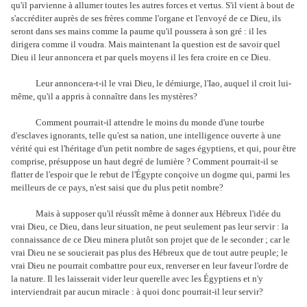
qu'il parvienne à allumer toutes les autres forces et vertus. S'il vient à bout de
s'accréditer auprès de ses frères comme l'organe et l'envoyé de ce Dieu, ils
seront dans ses mains comme la paume qu'il poussera à son gré : il les
dirigera comme il voudra. Mais maintenant la question est de savoir quel
Dieu il leur annoncera et par quels moyens il les fera croire en ce Dieu.
Leur annoncera-t-il le vrai Dieu, le démiurge, l'Iao, auquel il croit lui-
même, qu'il a appris à connaître dans les mystères?
Comment pourrait-il attendre le moins du monde d'une tourbe
d'esclaves ignorants, telle qu'est sa nation, une intelligence ouverte à une
vérité qui est l'héritage d'un petit nombre de sages égyptiens, et qui, pour être
comprise, présuppose un haut degré de lumière ? Comment pourrait-il se
flatter de l'espoir que le rebut de l'Égypte conçoive un dogme qui, parmi les
meilleurs de ce pays, n'est saisi que du plus petit nombre?
Mais à supposer qu'il réussît même à donner aux Hébreux l'idée du
vrai Dieu, ce Dieu, dans leur situation, ne peut seulement pas leur servir : la
connaissance de ce Dieu minera plutôt son projet que de le seconder ; car le
vrai Dieu ne se soucierait pas plus des Hébreux que de tout autre peuple; le
vrai Dieu ne pourrait combattre pour eux, renverser en leur faveur l'ordre de
la nature. Il les laisserait vider leur querelle avec les Égyptiens et n'y
interviendrait par aucun miracle : à quoi donc pourrait-il leur servir?