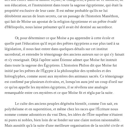
son éducation, et l'instruisirent dans toute la sagesse égyptienne, qui était la
propriété exclusive de leur caste. Il est même probable qu'ils ne lui
dérobèrent aucun de leurs secrets, car un passage de l'historien Manéthon,
qui fait de Moïse un apostat de la religion égyptienne et un prêtre évadé
d'Héliopolis, nous laisse présumer qu'il avait été destiné au sacerdoce.
Or, pour déterminer ce que Moïse a pu apprendre à cette école et
quelle part l'éducation qu'il reçut des prêtres égyptiens a eue plus tard à sa
législation, il nous faut entrer dans quelques détails sur cet institut
sacerdotal, et entendre le témoignage des anciens auteurs sur ce qui s'y faisait
et s'y enseignait. Déjà l'apôtre saint Étienne admet que Moïse fut instruit
dans toute la sagesse des Égyptiens. L'historien Philon dit que Moïse fut
initié par les prêtres de l'Égypte à la philosophie des symboles et des
hiéroglyphes, comme aussi aux mystères des animaux sacrés. Ce témoignage
est confirmé par plusieurs écrivains, et, lorsqu'on aura jeté un coup d'oeil sur
ce qu'on appelle les mystères égyptiens, il se révélera une analogie
remarquable entre ces mystères et ce que Moïse fit et régla par la suite.
Le culte des anciens peuples dégénéra bientôt, comme l'on sait, en
polythéisme et en superstition, et même chez les races que l'Écriture nous
nomme comme adoratrices du vrai Dieu, les idées de l'Être suprême n'étaient
ni pures ni nobles, bien loin de se fonder sur une claire notion raisonnable.
Mais aussitôt qu'à la suite d'une meilleure organisation de la société civile et