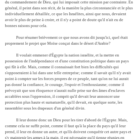
du commandement de Dieu, qui lui imposait cette mission par contrainte. En
général, il peint dans son récit, de la manière la plus circonstanciée et le plus
individuellement détaillée, ce que les Israélites, ainsi que nous, devaient
avoir le plus de peine à croire, et il n'y a point de doute qu'il n'ait eu de
bonnes raisons pour cela.
Pour résumer brièvement ce que nous avons dit jusqu'ici, quel était
proprement le projet que Moïse conçut dans le désert d'Arabie?
Il voulait emmener d'Égypte la nation israélite, et la mettre en
possession de l'indépendance et d'une constitution politique dans un pays
qui fût à elle. Mais, comme il connaissait fort bien les difficultés qui
s'opposeraient à lui dans une telle entreprise; comme il savait qu'il n'y avait
point à compter sur les forces propres de ce peuple, tant qu'on ne lui aurait
pas donné la confiance, le courage, l'espoir et l'enthousiasme; comme il
prévoyait que son éloquence n'aurait nulle prise sur des âmes d'esclaves
accablées sous l'oppression, il comprit qu'il devait leur annoncer une
protection plus haute et surnaturelle, qu'il devait, en quelque sorte, les
rassembler sous les drapeaux d'un général divin.
Il leur donne donc un Dieu pour les tirer d'abord de l'Égypte. Mais,
comme cela ne suffit point, comme il faut qu'à la place du pays qu'il leur
prend, il leur en donne un autre, et qu'ils doivent conquérir cet autre pays et
s'y maintenir les armes à la main, il est nécessaire qu'il tienne réunies en