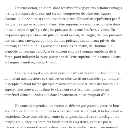
On rencontrait, en outre, dans les mystères égyptiens certaines images
hiéroglyphiques de dieux, qui étaient composées de plusieurs figures
d'animaux. Le sphinx si connu est de ce genre. On voulait représenter par là
les qualités qui se réunissent dans l'être suprême, ou encore accumuler dans
un seul corps ce qu'il y a de plus puissant dans tous les êtres vivants. On
emprunta quelque chose du plus puissant oiseau, de l'aigle; du plus puissant
des animaux sauvages, du lion; du plus puissant des animaux privés, du
taureau; et enfin du plus puissant de tous les animaux, de l'homme. Le
symbole du taureau ou d'Apis fut surtout employé comme emblème de la
force, pour indiquer la toute-puissance de l'être suprême; or le taureau, dans
la langue primitive, a nom Cherub.
Ces figures mystiques, dont personne n'avait la clef que les Époptes,
donnaient aux mystères eux-mêmes un côté extérieur sensible, qui trompait
le peuple et avait même quelque ressemblance avec le culte des idoles. La
superstition trouva donc dans le vêtement extérieur des mystères un
perpétuel aliment, tandis que dans le sanctuaire on se moquait d'elle.
On conçoit cependant comment ce déisme pur pouvait vivre en bon
accord avec l'idolâtrie : tout en la renversant intérieurement, il la favorisait à
l'extérieur. Cette contradiction entre la religion des prêtres et la religion du
peuple était, chez les premiers fondateurs des mystères, excusée par la
nécessité; elle parut être entre deux maux le moindre, parce qu'on pouvait