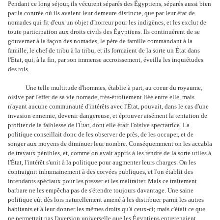
Pendant ce long séjour, ils vécurent séparés des Égyptiens, séparés aussi bien
par la contrée où ils avaient leur demeure distincte, que par leur état de
nomades qui fit d'eux un objet d'horreur pour les indigènes, et les exclut de
toute participation aux droits civils des Égyptiens. Ils continuèrent de se
gouverner à la façon des nomades, le père de famille commandant à la
famille, le chef de tribu à la tribu, et ils formaient de la sorte un État dans
l'Etat, qui, à la fin, par son immense accroissement, éveilla les inquiétudes
des rois.
Une telle multitude d'hommes, établie à part, au coeur du royaume,
oisive par l'effet de sa vie nomade, très-étroitement liée entre elle, mais
n'ayant aucune communauté d'intérêts avec l'État, pouvait, dans le cas d'une
invasion ennemie, devenir dangereuse, et éprouver aisément la tentation de
profiter de la faiblesse de l'État, dont elle était l'oisive spectatrice. La
politique conseillait donc de les observer de près, de les occuper, et de
songer aux moyens de diminuer leur nombre. Conséquemment on les accabla
de travaux pénibles, et, comme on avait appris à les rendre de la sorte utiles à
l'État, l'intérêt s'unit à la politique pour augmenter leurs charges. On les
contraignit inhumainement à des corvées publiques, et l'on établit des
intendants spéciaux pour les presser et les maltraiter. Mais ce traitement
barbare ne les empêcha pas de s'étendre toujours davantage. Une saine
politique eût dès lors naturellement amené à les distribuer parmi les autres
habitants et à leur donner les mêmes droits qu'à ceux-ci; mais c'était ce que
ne permettait pas l'aversion universelle que les Égyptiens entretenaient