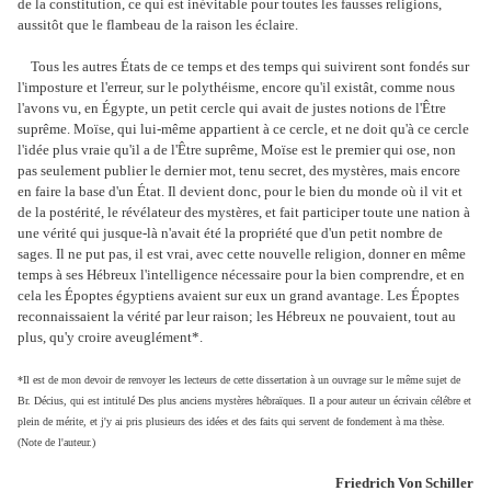
de la constitution, ce qui est inévitable pour toutes les fausses religions,
aussitôt que le flambeau de la raison les éclaire.
Tous les autres États de ce temps et des temps qui suivirent sont fondés sur
l'imposture et l'erreur, sur le polythéisme, encore qu'il existât, comme nous
l'avons vu, en Égypte, un petit cercle qui avait de justes notions de l'Être
suprême. Moïse, qui lui-même appartient à ce cercle, et ne doit qu'à ce cercle
l'idée plus vraie qu'il a de l'Être suprême, Moïse est le premier qui ose, non
pas seulement publier le dernier mot, tenu secret, des mystères, mais encore
en faire la base d'un État. Il devient donc, pour le bien du monde où il vit et
de la postérité, le révélateur des mystères, et fait participer toute une nation à
une vérité qui jusque-là n'avait été la propriété que d'un petit nombre de
sages. Il ne put pas, il est vrai, avec cette nouvelle religion, donner en même
temps à ses Hébreux l'intelligence nécessaire pour la bien comprendre, et en
cela les Époptes égyptiens avaient sur eux un grand avantage. Les Époptes
re­connaissaient la vérité par leur raison; les Hébreux ne pou­vaient, tout au
plus, qu'y croire aveuglément*.
*Il est de mon devoir de renvoyer les lecteurs de cette dissertation à un ouvrage sur le même sujet de
Br. Décius, qui est intitulé Des plus anciens mystères hébraïques. Il a pour auteur un écrivain célébre et
plein de mérite, et j'y ai pris plusieurs des idées et des faits qui servent de fondement à ma thèse.
(Note de l'auteur.)
Friedrich Von Schiller