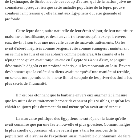
de Lysimaque, de Strabon, et de beaucoup d'autres, qui de la nation juive ne
connaissent presque rien que cette maladie populaire de la lèpre, prouve
combien l'impression qu'elle faisait aux Égyptiens dut être générale et
profonde.
Cette lèpre donc, suite naturelle de leur étroit séjour, de leur nourriture
malsaine et insuffisante, et des mauvais traitements qu'on exerçait envers
eux, devint à son tour une nouvelle cause de mauvais traitements. On les
avait d'abord méprisés comme bergers, évité comme étrangers : maintenant
on se mit à les fuir et on les abhorra comme pestiférés. A la crainte et à la
répugnance qu'on avait toujours eue en Égypte vis-à-vis d'eux, se joignit
désormais le dégoût et un profond mépris, qui les repoussait au loin. Envers
des hommes que la colère des dieux avait marqués d'une manière si terrible,
on se crut tout permis, et l'on ne se fit nul scrupule de les priver des droits les
plus sacrés de l'humanité.
Il n'est pas étonnant que la barbarie envers eux augmentât à mesure
que les suites de ce traitement barbare devenaient plus visibles, et qu'on les
châtiât toujours plus durement du mal même qu'on avait attiré sur eux.
La mauvaise politique des Égyptiens ne sut réparer la faute qu'elle
avait commise que par une faute nouvelle et plus grossière. Comme, malgré
la plus cruelle oppression, elle ne réussit pas à tarir les sources de la
population, elle s'avisa de l'expédient, aussi misérable qu'inhumain, de faire