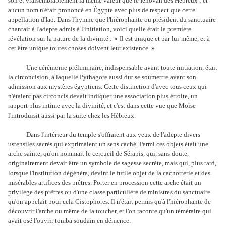
son et vraisemblablement la même valeur que le Iéhovah des Hébreux ; et
aucun nom n'était prononcé en Égypte avec plus de respect que cette
appellation d'Iao. Dans l'hymne que l'hiérophante ou président du sanctuaire
chantait à l'adepte admis à l'initiation, voici quelle était la première
révélation sur la nature de la divinité :
«
Il est unique et par lui-même, et à
cet être unique toutes choses doivent leur existence. »
Une cérémonie préliminaire, indispensable avant toute initiation, était
la circoncision, à laquelle Pythagore aussi dut se soumettre avant son
admission aux mystères égyptiens. Cette distinction d'avec tous ceux qui
n'étaient pas circoncis devait indiquer une association plus étroite, un
rapport plus intime avec la divinité, et c'est dans cette vue que Moïse
l'introduisit aussi par la suite chez les Hébreux.
Dans l'intérieur du temple s'offraient aux yeux de l'adepte divers
ustensiles sacrés qui exprimaient un sens caché. Parmi ces objets était une
arche sainte, qu'on nommait le cercueil de Sérapis, qui, sans doute,
originairement devait être un symbole de sagesse secrète, mais qui, plus tard,
lorsque l'institution dégénéra, devint le futile objet de la cachotterie et des
misérables artifices des prêtres. Porter en procession cette arche était un
privilège des prêtres ou d'une classe particulière de ministres du sanctuaire
qu'on appelait pour cela Cistophores. Il n'était permis qu'à l'hiérophante de
découvrir l'arche ou même de la toucher, et l'on raconte qu'un téméraire qui
avait osé l'ouvrir tomba soudain en démence.