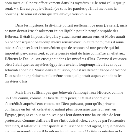
nom sacré qu'il porte effectivement dans les mystères : « Je serai celui que je
serai. » « Dis au peuple d'Israël (ce sont les paroles qu'il lui met dans la
bouche) : Je serai est celui qui m'a envoyé vers vous. »
Dans les mystères, la divinité portait réellement ce nom (Je serai); mais
ce nom devait être absolument inintelligible pour le peuple stupide des
Hébreux. Il était impossible qu'ils y attachassent aucun sens, et Moïse aurait
pu par conséquent beaucoup mieux réussir avec un autre nom; mais il aima
mieux s'exposer à cet inconvénient que de renoncer à une pensée qui lui
importait par-dessus tout, et cette pensée était de faire connaître en effet aux
Hébreux le Dieu qu'on enseignait dans les mystères d'Isis. Comme il est assez
bien établi que les mystères égyptiens avaient longtemps fleuri avant que
Jéhovah apparût à Moïse dans le buisson, on est réellement frappé de voir ce
Dieu se donner précisément le même nom qu'il portait auparavant dans les
mystères d'Isis.
Mais il ne suffisait pas que Jéhovah s'annonçât aux Hébreux comme
un Dieu connu, comme le Dieu de leurs pères; il fallait encore qu'il
s'accréditât auprès d'eux comme un Dieu puissant, pour qu'ils prissent
confiance en lui; et, cela était d'autant plus nécessaire que leur sort, en
Égypte, jusqu'à ce jour ne pouvait pas leur donner une haute idée de leur
protecteur. Comme d'ailleurs il ne s'introduisait chez eux que par l'entremise
d'un tiers, il fallait qu'il transportât sa puissance sur cet agent, et que par des
actions extraordinaires il le mît en état de prouver à la fois sa mission et la