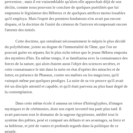
perversion ; mais il est vraisemblable qu'alors elle approchait déjà de son
déclin, comme nous pouvons le conclure de quelques puérilités que lui
emprunta le législateur des Hébreux et de quelques artifices moins louables
qu'il employa. Mais l'esprit des premiers fondateurs n'en avait pas encore
disparu, et la doctrine de l'unité du créateur de l'univers récompensait encore
l'attente des initiés.
Cette doctrine, qui entraînait nécessairement le mépris le plus décidé
du polythéisme, jointe au dogme de l'immortalité de l'âme, que l'on ne
pouvait guère en séparer, fut le plus riche trésor que le jeune Hébreu emporta
des mystères d'Isis. En même temps, il se familiarisa avec la connaissance des
forces de la nature, qui alors étaient aussi l'objet des sciences secrètes, et
cette connaissance le mit dans la suite en état d'opérer des miracles et de
lutter, en présence de Pharaon, contre ses maîtres ou les magiciens, qu'il
vainquit même par quelques prodiges. La suite de sa vie prouve qu'il avait
été un disciple attentif et capable, et qu'il était parvenu au plus haut degré de
la contemplation.
Dans cette même école il amassa un trésor d'hiéroglyphes, d'images
mystiques et de cérémonies, dont son esprit inventif tira parti plus tard. Il
avait parcouru tout le domaine de la sagesse égyptienne, médité tout le
système des prêtres, pesé et comparé ses défauts et ses avantages, sa force et
sa faiblesse, et jeté de vastes et profonds regards dans la politique de ce
peuple.