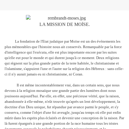
LA MISSION DE MOÏSE.
La fondation de l'Etat judaïque par Moïse est un des événements les
plus mémorables que l'histoire nous ait conservés. Remarquable par la force
d'intelligence qui l'exécuta, elle est plus importante encore par les suites
qu'elle eut pour le monde et qui durent jusqu'à ce moment. Deux religions
qui règnent sur la plus grande partie de la terre habitée, le christianisme et
l'islamisme, s'appuient l'une et l'autre sur la religion des Hébreux : sans celle-
ci il n'y aurait jamais eu ni christianisme, ni Coran.
Il est même incontestablement vrai, dans un certain sens, que nous
devons à la religion mosaïque une grande partie des lumières dont nous
jouissons aujourd'hui. Par elle, en effet, une précieuse vérité, que la raison,
abandonnée à elle-même, n'eût trouvée qu'après un lent développement, la
doctrine d'un Dieu unique, fut répandue par avance parmi le peuple, et s'y
conserva, comme l'objet d'une foi aveugle, jusqu'au temps où elle put enfin
mûrir dans les esprits plus éclairés et devenir une conception de la raison. Par
là furent épargnés à une grande portion de la race humaine tous les tristes
égarements auxquels le polythéisme aboutit nécessairement, et la