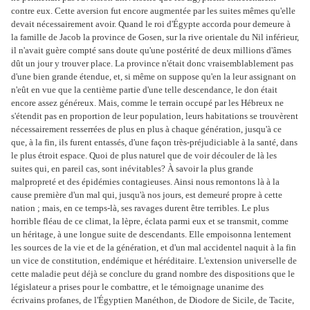
contre eux. Cette aversion fut encore augmentée par les suites mêmes qu'elle
devait nécessairement avoir. Quand le roi d'Égypte accorda pour demeure à
la famille de Jacob la province de Gosen, sur la rive orientale du Nil inférieur,
il n'avait guère compté sans doute qu'une postérité de deux millions d'âmes
dût un jour y trouver place. La province n'était donc vraisemblablement pas
d'une bien grande étendue, et, si même on suppose qu'en la leur assignant on
n'eût en vue que la centième partie d'une telle descendance, le don était
encore assez généreux. Mais, comme le terrain occupé par les Hébreux ne
s'étendit pas en proportion de leur population, leurs habitations se trouvèrent
nécessairement resserrées de plus en plus à chaque génération, jusqu'à ce
que, à la fin, ils furent entassés, d'une façon très-préjudiciable à la santé, dans
le plus étroit espace. Quoi de plus naturel que de voir découler de là les
suites qui, en pareil cas, sont inévitables? À savoir la plus grande
malpropreté et des épidémies contagieuses. Ainsi nous remontons là à la
cause première d'un mal qui, jusqu'à nos jours, est demeuré propre à cette
nation ; mais, en ce temps-là, ses ravages durent être terribles. Le plus
horrible fléau de ce climat, la lèpre, éclata parmi eux et se transmit, comme
un héritage, à une longue suite de descendants. Elle empoisonna lentement
les sources de la vie et de la génération, et d'un mal accidentel naquit à la fin
un vice de constitution, endémique et héréditaire. L'extension universelle de
cette maladie peut déjà se conclure du grand nombre des dispositions que le
législateur a prises pour le combattre, et le témoignage unanime des
écrivains profanes, de l'Égyptien Manéthon, de Diodore de Sicile, de Tacite,