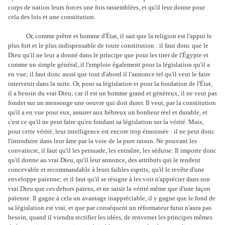
corps de nation leurs forces une fois rassemblées, et qu'il leur donne pour
cela des lois et une constitution.
Or, comme prêtre et homme d'État, il sait que la religion est l'appui le
plus fort et le plus indispensable de toute constitution : il faut donc que le
Dieu qu'il ne leur a donné dans le principe que pour les tirer de l'Égypte et
comme un simple général, il l'emploie également pour la législation qu'il a
en vue; il faut donc aussi que tout d'abord il l'annonce tel qu'il veut le faire
intervenir dans la suite. Or, pour sa législation et pour la fondation de l'État,
il a besoin du vrai Dieu; car il est un homme grand et généreux, il ne veut pas
fonder sur un mensonge une oeuvre qui doit durer. Il veut, par la constitution
qu'il a en vue pour eux, assurer aux hébreux un bonheur réel et durable, et
c'est ce qu'il ne peut faire qu'en fondant sa législation sur la vérité. Mais,
pour cette vérité, leur intelligence est encore trop émoussée : il ne peut donc
l'introduire dans leur âme par la voie de la pure raison. Ne pouvant les
convaincre, il faut qu'il les persuade, les entraîne, les séduise. Il importe donc
qu'il donne au vrai Dieu, qu'il leur annonce, des attributs qui le rendent
concevable et recommandable à leurs faibles esprits; qu'il le revête d'une
enveloppe païenne; et il faut qu'il se résigne à les voir n'apprécier dans son
vrai Dieu que ces dehors païens, et ne saisir la vérité même que d'une façon
païenne. Il gagne à cela un avantage inappréciable, il y gagne que le fond de
sa législation est vrai, et que par conséquent un réformateur futur n'aura pas
besoin, quand il viendra rectifier les idées, de renverser les principes mêmes