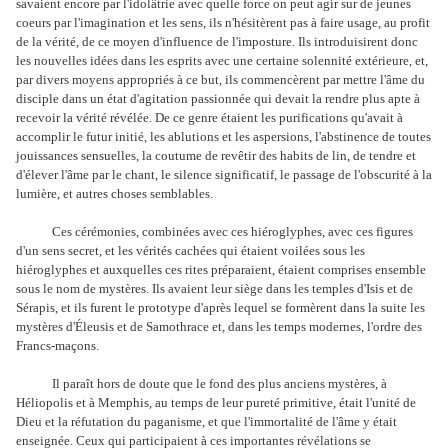
savaient encore par l'idolâtrie avec quelle force on peut agir sur de jeunes
coeurs par l'imagination et les sens, ils n'hésitèrent pas à faire usage, au profit
de la vérité, de ce moyen d'influence de l'imposture. Ils introduisirent donc
les nouvelles idées dans les esprits avec une certaine solennité extérieure, et,
par divers moyens appropriés à ce but, ils commencèrent par mettre l'âme du
disciple dans un état d'agitation passionnée qui devait la rendre plus apte à
recevoir la vérité révélée. De ce genre étaient les purifications qu'avait à
accomplir le futur initié, les ablutions et les aspersions, l'abstinence de toutes
jouissances sensuelles, la coutume de revêtir des habits de lin, de tendre et
d'élever l'âme par le chant, le silence significatif, le passage de l'obscurité à la
lumière, et autres choses semblables.
Ces cérémonies, combinées avec ces hiéroglyphes, avec ces figures
d'un sens secret, et les vérités cachées qui étaient voilées sous les
hiéroglyphes et auxquelles ces rites préparaient, étaient comprises ensemble
sous le nom de mystères. Ils avaient leur siège dans les temples d'Isis et de
Sérapis, et ils furent le prototype d'après lequel se formèrent dans la suite les
mystères d'Éleusis et de Samothrace et, dans les temps modernes, l'ordre des
Francs-maçons.
Il paraît hors de doute que le fond des plus anciens mystères, à
Héliopolis et à Memphis, au temps de leur pureté primitive, était l'unité de
Dieu et la réfutation du paganisme, et que l'immortalité de l'âme y était
enseignée. Ceux qui participaient à ces importantes révélations se