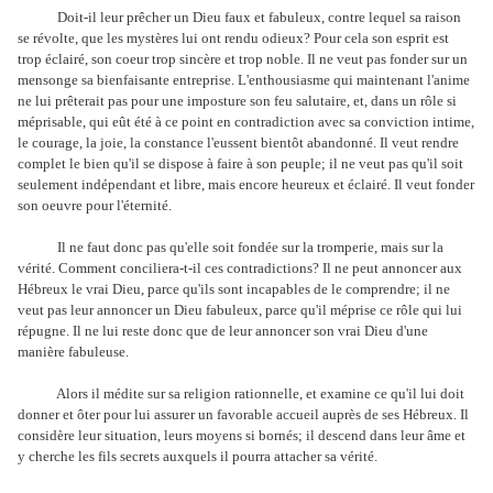
Doit-il leur prêcher un Dieu faux et fabuleux, contre lequel sa raison
se révolte, que les mystères lui ont rendu odieux? Pour cela son esprit est
trop éclairé, son coeur trop sincère et trop noble. Il ne veut pas fonder sur un
mensonge sa bienfaisante entreprise. L'enthousiasme qui maintenant l'anime
ne lui prêterait pas pour une imposture son feu salutaire, et, dans un rôle si
méprisable, qui eût été à ce point en contradiction avec sa conviction intime,
le courage, la joie, la constance l'eussent bientôt abandonné. Il veut rendre
complet le bien qu'il se dispose à faire à son peuple; il ne veut pas qu'il soit
seulement indépendant et libre, mais encore heureux et éclairé. Il veut fonder
son oeuvre pour l'éternité.
Il ne faut donc pas qu'elle soit fondée sur la tromperie, mais sur la
vérité. Comment conciliera-t-il ces contradictions? Il ne peut annoncer aux
Hébreux le vrai Dieu, parce qu'ils sont incapables de le comprendre; il ne
veut pas leur annoncer un Dieu fabuleux, parce qu'il méprise ce rôle qui lui
répugne. Il ne lui reste donc que de leur annoncer son vrai Dieu d'une
manière fabuleuse.
Alors il médite sur sa religion rationnelle, et examine ce qu'il lui doit
donner et ôter pour lui assurer un favorable accueil auprès de ses Hébreux. Il
considère leur situation, leurs moyens si bornés; il descend dans leur âme et
y cherche les fils secrets auxquels il pourra attacher sa vérité.