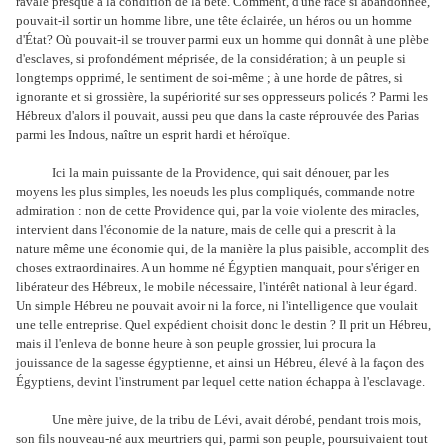
ravalé presque à la condition de la bête. Comment, d'une race si abandonnée,
pouvait-il sortir un homme libre, une tête éclairée, un héros ou un homme
d'État? Où pouvait-il se trouver parmi eux un homme qui donnât à une plèbe
d'esclaves, si profondément méprisée, de la considération; à un peuple si
longtemps opprimé, le sentiment de soi-même ; à une horde de pâtres, si
ignorante et si grossière, la supériorité sur ses oppresseurs policés ? Parmi les
Hébreux d'alors il pouvait, aussi peu que dans la caste réprouvée des Parias
parmi les Indous, naître un esprit hardi et héroïque.
Ici la main puissante de la Providence, qui sait dénouer, par les
moyens les plus simples, les noeuds les plus compliqués, commande notre
admiration : non de cette Providence qui, par la voie violente des miracles,
intervient dans l'économie de la nature, mais de celle qui a prescrit à la
nature même une économie qui, de la manière la plus paisible, accomplit des
choses extraordinaires. A un homme né Égyptien manquait, pour s'ériger en
libérateur des Hébreux, le mobile nécessaire, l'intérêt national à leur égard.
Un simple Hébreu ne pouvait avoir ni la force, ni l'intelligence que voulait
une telle entreprise. Quel expédient choisit donc le destin ? Il prit un Hébreu,
mais il l'enleva de bonne heure à son peuple grossier, lui procura la
jouissance de la sagesse égyptienne, et ainsi un Hébreu, élevé à la façon des
Égyptiens, devint l'instrument par lequel cette nation échappa à l'esclavage.
Une mère juive, de la tribu de Lévi, avait dérobé, pendant trois mois,
son fils nouveau-né aux meurtriers qui, parmi son peuple, poursuivaient tout