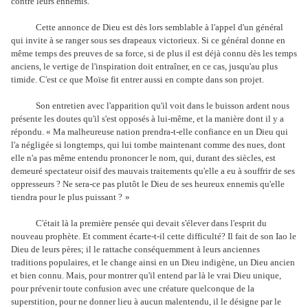
contre leurs ennemis.
Cette annonce de Dieu est dès lors semblable à l'appel d'un général
qui invite à se ranger sous ses drapeaux victorieux. Si ce général donne en
même temps des preuves de sa force, si de plus il est déjà connu dès les temps
anciens, le vertige de l'inspiration doit entraîner, en ce cas, jusqu'au plus
timide. C'est ce que Moïse fit entrer aussi en compte dans son projet.
Son entretien avec l'apparition qu'il voit dans le buisson ardent nous
présente les doutes qu'il s'est opposés à lui-même, et la manière dont il y a
répondu. « Ma malheureuse nation prendra-t-elle confiance en un Dieu qui
l'a négligée si longtemps, qui lui tombe maintenant comme des nues, dont
elle n'a pas même entendu prononcer le nom, qui, durant des siècles, est
demeuré spectateur oisif des mauvais traitements qu'elle a eu à souffrir de ses
oppresseurs ? Ne sera-ce pas plutôt le Dieu de ses heureux ennemis qu'elle
tiendra pour le plus puissant ?
»
C'était là la première pensée qui devait s'élever dans l'esprit du
nouveau prophète. Et comment écarte-t-il cette difficulté? Il fait de son Iao le
Dieu de leurs pères; il le rattache conséquemment à leurs anciennes
traditions populaires, et le change ainsi en un Dieu indigène, un Dieu ancien
et bien connu. Mais, pour montrer qu'il entend par là le vrai Dieu unique,
pour prévenir toute confusion avec une créature quelconque de la
superstition, pour ne donner lieu à aucun malentendu, il le désigne par le