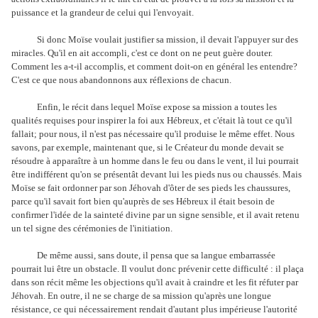
puissance et la grandeur de celui qui l'envoyait.
Si donc Moïse voulait justifier sa mission, il devait l'appuyer sur des
miracles. Qu'il en ait accompli, c'est ce dont on ne peut guère douter.
Comment les a-t-il accomplis, et comment doit-on en général les entendre?
C'est ce que nous abandonnons aux réflexions de chacun.
Enfin, le récit dans lequel Moïse expose sa mission a toutes les
qualités requises pour inspirer la foi aux Hébreux, et c'était là tout ce qu'il
fallait; pour nous, il n'est pas nécessaire qu'il produise le même effet. Nous
savons, par exemple, maintenant que, si le Créateur du monde devait se
résoudre à apparaître à un homme dans le feu ou dans le vent, il lui pourrait
être indifférent qu'on se présentât devant lui les pieds nus ou chaussés. Mais
Moïse se fait ordonner par son Jéhovah d'ôter de ses pieds les chaussures,
parce qu'il savait fort bien qu'auprès de ses Hébreux il était besoin de
confirmer l'idée de la sainteté divine par un signe sensible, et il avait retenu
un tel signe des cérémonies de l'initiation.
De même aussi, sans doute, il pensa que sa langue embarrassée
pourrait lui être un obstacle. Il voulut donc prévenir cette difficulté : il plaça
dans son récit même les objections qu'il avait à craindre et les fit réfuter par
Jéhovah. En outre, il ne se charge de sa mission qu'après une longue
résistance, ce qui nécessairement rendait d'autant plus impérieuse l'autorité