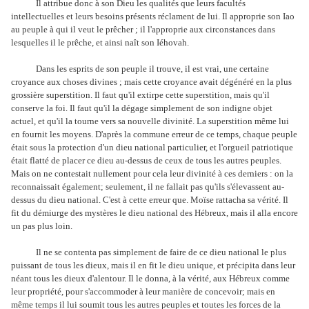
Il attribue donc à son Dieu les qualités que leurs facultés
intellectuelles et leurs besoins présents réclament de lui. Il approprie son Iao
au peuple à qui il veut le prêcher ; il l'approprie aux circonstances dans
lesquelles il le prêche, et ainsi naît son Iéhovah.
Dans les esprits de son peuple il trouve, il est vrai, une certaine
croyance aux choses divines ; mais cette croyance avait dégénéré en la plus
grossière superstition. Il faut qu'il extirpe cette superstition, mais qu'il
conserve la foi. Il faut qu'il la dégage simplement de son indigne objet
actuel, et qu'il la tourne vers sa nouvelle divinité. La superstition même lui
en fournit les moyens. D'après la commune erreur de ce temps, chaque peuple
était sous la protection d'un dieu national particulier, et l'orgueil patriotique
était flatté de placer ce dieu au-dessus de ceux de tous les autres peuples.
Mais on ne contestait nullement pour cela leur divinité à ces derniers : on la
reconnaissait également; seulement, il ne fallait pas qu'ils s'élevassent au-
dessus du dieu national. C'est à cette erreur que. Moïse rattacha sa vérité. Il
fit du démiurge des mystères le dieu national des Hébreux, mais il alla encore
un pas plus loin.
Il ne se contenta pas simplement de faire de ce dieu national le plus
puissant de tous les dieux, mais il en fit le dieu unique, et précipita dans leur
néant tous les dieux d'alentour. Il le donna, à la vérité, aux Hébreux comme
leur propriété, pour s'accommoder à leur manière de concevoir; mais en
même temps il lui soumit tous les autres peuples et toutes les forces de la