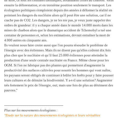
de serre, ce sont les centrales thermiques, notamment celles au charbon. Vient
ensuite la déforestation, et en troisième position seulement le transport. Les
écologistes politiques s'emploient depuis des années à déformer la réalité en
pointant les dangers du nucléaire alors qu'il peut être une solution, car il ne
crache pas de CO2. Les dangers, je ne les nie pas, je veux juste rappeler des
ordres de grandeur: il y a chaque année dans le monde 14.000 morts dans les
mines de charbon alors que le dramatique accident de Tchernobyl a tué une
centaine de personnes et, selon les estimations, devrait entraîner la mort de
4.000 autres en cinquante ans.
Ils veulent nous faire croire aussi que l'on pourra résoudre le problème de
l'énergie avec des éoliennes. Mais ils ne disent pas qu'elles coûtent dix fois
plus cher que le nucléaire et qu’il faut 25.000 éoliennes pour atteindre la
production d'une seule centrale nucléaire en France. Même chose pour les
OGM. Si l'on ne fabrique pas des plantes qui permettent d'augmenter la
productivité des surfaces cultivées pour nourrir les hommes qui vont naître,
les paysans seront obligés de continuer à brûler les forêts pour y faire pousser
leurs cultures et de détruire la biodiversité. Y a-t-il une solution? Augmenter
très fortement le prix de l'énergie, oui; mais une fois de plus au détriment des
pauvres."
--------------------------------------------------------
Plus sur les mouvements écologistes :
"Etude sur la nature des mouvements écologistes et leurs véritables