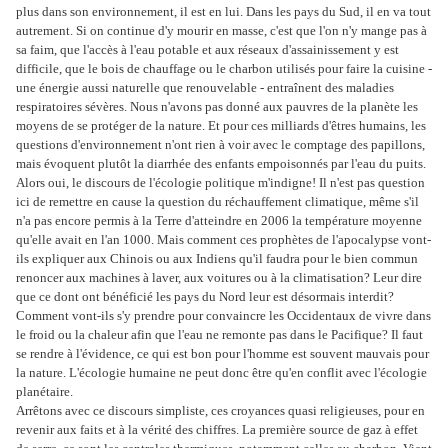
plus dans son environnement, il est en lui. Dans les pays du Sud, il en va tout
autrement. Si on continue d'y mourir en masse, c'est que l'on n'y mange pas à
sa faim, que l'accès à l'eau potable et aux réseaux d'assainissement y est
difficile, que le bois de chauffage ou le charbon utilisés pour faire la cuisine -
une énergie aussi naturelle que renouvelable - entraînent des maladies
respiratoires sévères. Nous n'avons pas donné aux pauvres de la planète les
moyens de se protéger de la nature. Et pour ces milliards d'êtres humains, les
questions d'environnement n'ont rien à voir avec le comptage des papillons,
mais évoquent plutôt la diarrhée des enfants empoisonnés par l'eau du puits.
Alors oui, le discours de l'écologie politique m'indigne! Il n'est pas question
ici de remettre en cause la question du réchauffement climatique, même s'il
n'a pas encore permis à la Terre d'atteindre en 2006 la température moyenne
qu'elle avait en l'an 1000. Mais comment ces prophètes de l'apocalypse vont-
ils expliquer aux Chinois ou aux Indiens qu'il faudra pour le bien commun
renoncer aux machines à laver, aux voitures ou à la climatisation? Leur dire
que ce dont ont bénéficié les pays du Nord leur est désormais interdit?
Comment vont-ils s'y prendre pour convaincre les Occidentaux de vivre dans
le froid ou la chaleur afin que l'eau ne remonte pas dans le Pacifique? Il faut
se rendre à l'évidence, ce qui est bon pour l'homme est souvent mauvais pour
la nature. L'écologie humaine ne peut donc être qu'en conflit avec l'écologie
planétaire.
Arrêtons avec ce discours simpliste, ces croyances quasi religieuses, pour en
revenir aux faits et à la vérité des chiffres. La première source de gaz à effet