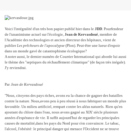
Voici l'intégralité d'un très bon papier publié hier dans le
JDD
. Pourfendeur
de l'unanimisme actuel sur l'écologie,
Jean de Kervasdoué
, membre de
l'Académie des technologies et ancien directeur des hôpitaux, vient de
publier
Les prêcheurs de l'apocalypse
(Plon). Peut-être une lueur d'espoir
dans un monde gavé de catastrophisme écologique?
A noter aussi, le dernier numéro de Courrier International qui aborde lui aussi
le thème des "septiques du réchauffement climatique" (de façon très inégale).
J'y reviendrai.
Par
Jean de Kervasdoué
"Nous, citoyens des pays riches, avons eu la chance de gagner des batailles
contre la nature. Nous,avons peu à peu réussi à nous fabriquer un monde plus
favorable. Un milieu artificiel, rempart contre les aléas naturels.
Rien qu'en
ajoutant du chlore dans l'eau, nous avons gagné au XIX' siècle plusieurs
années d'espérance de vie. Il suffit aujourd'hui de regarder les principales
causes de mortalité,dans les pays du Nord pour s'en convaincre. Le tabac,
l'alcool, l'obésité: le principal danger qui menace l'Occident ne se trouve