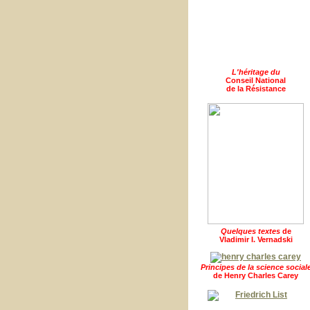
L'héritage du
Conseil National
de la Résistance
Quelques textes
de
Vladimir I. Vernadski
Principes de la science social
de Henry Charles Carey