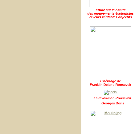
Etude sur la nature
des mouvements écologistes
et leurs véritables objectifs
L'héritage de
Franklin Delano Roosevelt
La révolution Roosevelt
Georges Boris