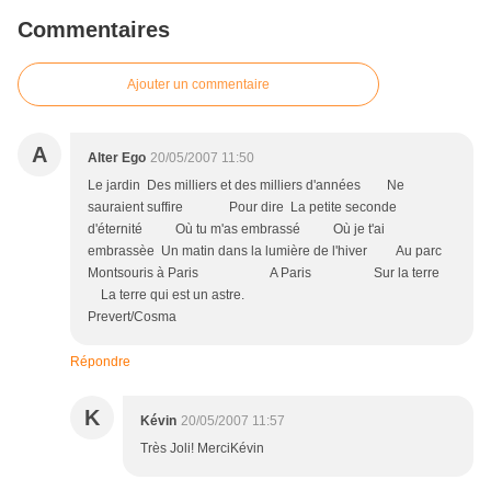
Commentaires
Ajouter un commentaire
A
Alter Ego
20/05/2007 11:50
Le jardin Des milliers et des milliers d'années Ne
sauraient suffire Pour dire La petite seconde
d'éternité Où tu m'as embrassé Où je t'ai
embrassèe Un matin dans la lumière de l'hiver Au parc
Montsouris à Paris A Paris Sur la terre
La terre qui est un astre.
Prevert/Cosma
Répondre
K
Kévin
20/05/2007 11:57
Très Joli! MerciKévin