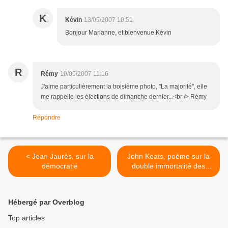
K
Kévin
13/05/2007 10:51
Bonjour Marianne, et bienvenue.Kévin
R
Rémy
10/05/2007 11:16
J'aime particulièrement la troisième photo, "La majorité", elle
me rappelle les élections de dimanche dernier...<br /> Rémy
Répondre
< Jean Jaurès, sur la
John Keats, poème sur la
démocratie
double immortalité des
poètes >
Hébergé par Overblog
Top articles