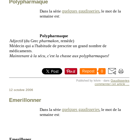
Polypharmaque
quelques gaudisseries
Dans la série
, le mot de la
semaine est:
Polypharmaque
Adjectif (du Grec
pharmakon
, remède)
Médecin qui a l'habitude de prescrire un grand nombre de
médicaments.
Maintenant à la sécu, c'est la chasse aux polypharmaques!
Repost
0
Gaudisseries
Published by kévin
-
dans
commenter cet article
…
12 octobre 2006
Emerillonner
quelques gaudisseries
Dans la série
, le mot de la
semaine est:
Emerilloner