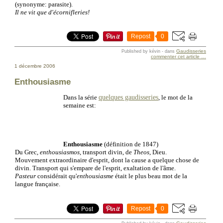
(synonyme: parasite).
Il ne vit que d'écornifleries!
Repost
0
Gaudisseries
Published by kévin
-
dans
commenter cet article
…
1 décembre 2006
Enthousiasme
quelques gaudisseries
Dans la série
, le mot de la
semaine est:
Enthousiasme
(définition de 1847)
Du Grec,
enthousiasmos
, transport divin, de
Theos
, Dieu.
Mouvement extraordinaire d'esprit, dont la cause a quelque chose de
divin. Transport qui s'empare de l'esprit, exaltation de l'âme.
Pasteur
considérait qu'
enthousiasme
était le plus beau mot de la
langue française.
Repost
0