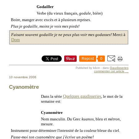
Godailler
Verbe (du vieux français,
godale
, bière)
Boire, manger avec excès et à plusieurs reprises.
Plus je godaille, moins je vois mes pieds!
Faisant souvent godaille je ne peux plus voir mes godasses!
Merci à
Dom
Repost
0
Gaudisseries
Published by kévin
-
dans
commenter cet article
…
10 novembre 2006
Cyanomètre
Quelques gaudisseries
Dans la série
, le mot de la
semaine est:
Cyanomètre
Nom masculin. Du Grec
kuanos
, bleu et
métron
,
mesure.
Instrument pour déterminer l'intensité de la couleur bleue du ciel.
Passe-moi ton cyanomètre que j'écrive un poème!