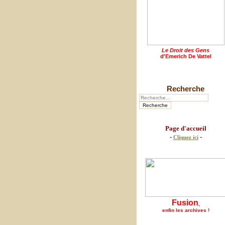
Le Droit des Gens
d'Emerich De Vattel
Recherche
Page d'accueil
-
-
Cliquez ici
Fusion
,
enfin les archives !