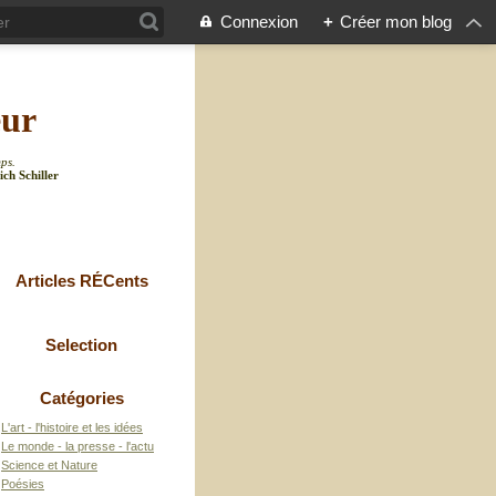
Connexion
+
Créer mon blog
eur
mps.
ich Schiller
Articles RÉCents
Selection
Catégories
L'art - l'histoire et les idées
Le monde - la presse - l'actu
Science et Nature
Poésies