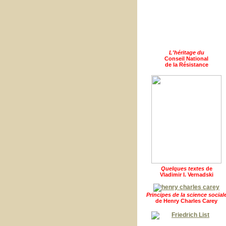
L'héritage du
Conseil National
de la Résistance
Quelques textes
de
Vladimir I. Vernadski
Principes de la science social
de Henry Charles Carey