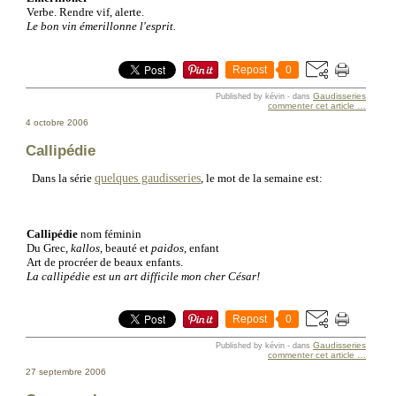
Verbe. Rendre vif, alerte.
Le bon vin émerillonne l'esprit.
Repost
0
Gaudisseries
Published by kévin
-
dans
commenter cet article
…
4 octobre 2006
Callipédie
quelques gaudisseries
Dans la série
, le mot de la semaine est:
Callipédie
nom féminin
Du Grec,
kallos
, beauté et
paidos
, enfant
Art de procréer de beaux enfants.
La callipédie est un art difficile mon cher César!
Repost
0
Gaudisseries
Published by kévin
-
dans
commenter cet article
…
27 septembre 2006