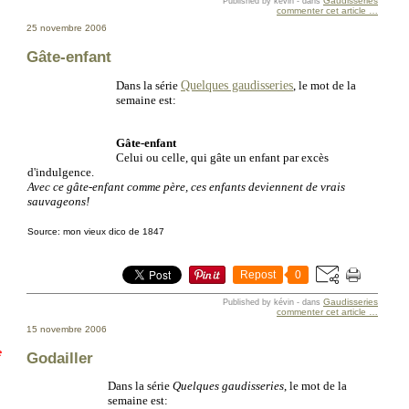
Gaudisseries
Published by kévin
-
dans
commenter cet article
…
25 novembre 2006
Gâte-enfant
Quelques gaudisseries
Dans la série
, le mot de la
semaine est:
Gâte-enfant
Celui ou celle, qui gâte un enfant par excès
d'indulgence.
Avec ce gâte-enfant comme père, ces enfants deviennent de vrais
sauvageons!
Source: mon vieux dico de 1847
Repost
0
Gaudisseries
Published by kévin
-
dans
commenter cet article
…
15 novembre 2006
e
Godailler
Dans la série
Quelques gaudisseries
, le mot de la
semaine est: