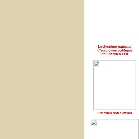
Le
Système national
d'économie politique
de Friedrich List
Friedrich Von Schiller