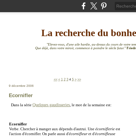
La recherche du bonh
"
Elevez-vous, d'une aile hardie, au-dessus du cours de votre te
Que déjà, dans votre miroir, commence à poindre le siècle futur.
"
Friedr
<<
<
1
2
3
5
>
>>
4
9 décembre 2006
Ecornifler
Quelques gaudisseries
Dans la série
, le mot de la semaine est:
Ecornifler
Verbe. Chercher à manger aux dépends d'autrui. Une
écorniflerie
est
l'action d'écornifler. On parle aussi d'
écornifleur
et d'
écornifleuse