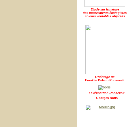
Etude sur la nature
des mouvements écologistes
et leurs véritables objectifs
L'héritage de
Franklin Delano Roosevelt
La révolution Roosevelt
Georges Boris