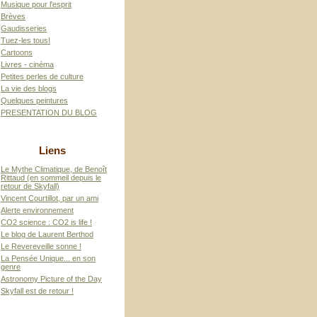
Musique pour l'esprit
Brèves
Gaudisseries
Tuez-les tous!
Cartoons
Livres - cinéma
Petites perles de culture
La vie des blogs
Quelques peintures
PRESENTATION DU BLOG
Liens
Le Mythe Climatique, de Benoît
Rittaud (en sommeil depuis le
retour de Skyfall)
Vincent Courtillot, par un ami
Alerte environnement
CO2 science : CO2 is life !
Le blog de Laurent Berthod
Le Revereveille sonne !
La Pensée Unique... en son
genre
Astronomy Picture of the Day
Skyfall est de retour !