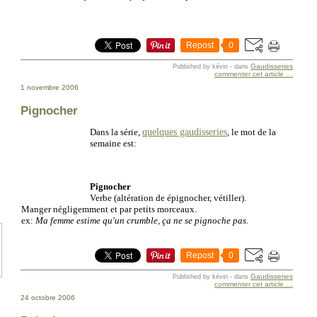
Repost
0
Gaudisseries
Published by kévin
-
dans
commenter cet article
…
1 novembre 2006
Pignocher
quelques gaudisseries
Dans la série,
, le mot de la
semaine est:
Pignocher
Verbe (altération de épignocher, vétiller).
Manger négligemment et par petits morceaux.
ex:
Ma femme estime qu'un crumble, ça ne se pignoche pas.
Repost
0
Gaudisseries
Published by kévin
-
dans
commenter cet article
…
24 octobre 2006