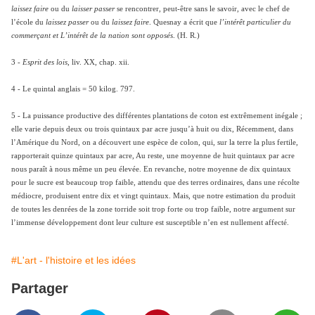
laissez faire
ou du
laisser passer
se rencontrer, peut-être sans le savoir, avec le chef de
l’école du
laissez passer
ou du
laissez faire
. Quesnay a écrit que
l’intérêt particulier du
commerçant et L’intérêt de la nation sont opposés
. (H. R.)
3 -
Esprit des lois
, liv. XX, chap. xii.
4 - Le quintal anglais = 50 kilog. 797.
5 - La puissance productive des différentes plantations de coton est extrêmement inégale ;
elle varie depuis deux ou trois quintaux par acre jusqu’à huit ou dix, Récemment, dans
l’Amérique du Nord, on a découvert une espèce de colon, qui, sur la terre la plus fertile,
rapporterait quinze quintaux par acre, Au reste, une moyenne de huit quintaux par acre
nous paraît à nous même un peu élevée. En revanche, notre moyenne de dix quintaux
pour le sucre est beaucoup trop faible, attendu que des terres ordinaires, dans une récolte
médiocre, produisent entre dix et vingt quintaux. Mais, que notre estimation du produit
de toutes les denrées de la zone torride soit trop forte ou trop faible, notre argument sur
l’immense développement dont leur culture est susceptible n’en est nullement affecté.
#L'art - l'histoire et les idées
Partager