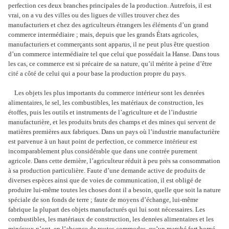
perfection ces deux branches principales de la production. Autrefois, il est
vrai, on a vu des villes ou des ligues de villes trouver chez des
manufacturiers et chez des agriculteurs étrangers les éléments d’un grand
commerce intermédiaire ; mais, depuis que les grands États agricoles,
manufacturiers et commerçants sont apparus, il ne peut plus être question
d’un commerce intermédiaire tel que celui que possédait la Hanse. Dans tous
les cas, ce commerce est si précaire de sa nature, qu’il mérite à peine d’être
cité a côté de celui qui a pour base la production propre du pays.
Les objets les plus importants du commerce intérieur sont les denrées
alimentaires, le sel, les combustibles, les matériaux de construction, les
étoffes, puis les outils et instruments de l’agriculture et de l’industrie
manufacturière, et les produits bruts des champs et des mines qui servent de
matières premières aux fabriques. Dans un pays où l’industrie manufacturière
est parvenue à un haut point de perfection, ce commerce intérieur est
incomparablement plus considérable que dans une contrée purement
agricole. Dans cette dernière, l’agriculteur réduit à peu près sa consommation
à sa production particulière. Faute d’une demande active de produits de
diverses espèces ainsi que de voies de communication, il est obligé de
produire lui-même toutes les choses dont il a besoin, quelle que soit la nature
spéciale de son fonds de terre ; faute de moyens d’échange, lui-même
fabrique la plupart des objets manufacturés qui lui sont nécessaires. Les
combustibles, les matériaux de construction, les denrées alimentaires et les
minéraux n’ont, en l’absence de routes commodes, qu’un marché fort borné,