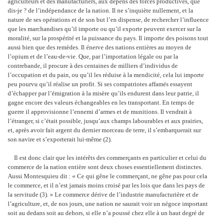
agriculteurs et des manufacturiers, aux dépens des forces productives, que
dis-je ? de l’indépendance de la nation. Il ne s’inquiète nullement, et la
nature de ses opérations et de son but l’en dispense, de rechercher l’influence
que les marchandises qu’il importe ou qu’il exporte peuvent exercer sur la
moralité, sur la prospérité et la puissance du pays. Il importe des poisons tout
aussi bien que des remèdes. Il énerve des nations entières au moyen de
l’opium et de l’eau-de-vie. Que, par l’importation légale ou par la
contrebande, il procure à des centaines de milliers d’individus de
l’occupation et du pain, ou qu’il les réduise à la mendicité, cela lui importe
peu pourvu qu’il réalise un profit. Si ses compatriotes affamés essayent
d’échapper par l’émigration à la misère qu’ils endurent dans leur patrie, il
gagne encore des valeurs échangeables en les transportant. En temps de
guerre il approvisionne l’ennemi d’armes et de munitions. Il vendrait à
l’étranger, si c’était possible, jusqu’aux champs labourables et aux prairies,
et, après avoir fait argent du dernier morceau de terre, il s’embarquerait sur
son navire et s’exporterait lui-même (2).
Il est donc clair que les intérêts des commerçants en particulier et celui du
commerce de la nation entière sont deux choses essentiellement distinctes.
Aussi Montesquieu dit : « Ce qui gêne le commerçant, ne gêne pas pour cela
le commerce, et il n’est jamais moins croisé par les lois que dans les pays de
la servitude (3). » Le commerce dérive de l’industrie manufacturière et de
l’agriculture, et, de nos jours, une nation ne saurait voir un négoce important
soit au dedans soit au dehors, si elle n’a poussé chez elle à un haut degré de