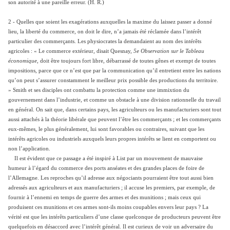
son autorité à une pareille erreur. (H. R.)
2 - Quelles que soient les exagérations auxquelles la maxime du laissez passer a donné
lieu, la liberté du commerce, on doit le dire, n’a jamais été réclamée dans l’intérêt
particulier des commerçants. Les physiocrates la demandaient au nom des intérêts
agricoles : « Le commerce extérieur, disait Quesnay,
5e Observation sur le Tableau
économique
, doit être toujours fort libre, débarrassé de toutes gênes et exempt de toutes
impositions, parce que ce n’est que par la communication qu’il entretient entre les nations
qu’on peut s’assurer constamment le meilleur prix possible des productions du territoire.
» Smith et ses disciples ont combattu la protection comme une immixtion du
gouvernement dans l’industrie, et comme un obstacle à une division rationnelle du travail
en général. On sait que, dans certains pays, les agriculteurs ou les manufacturiers sont tout
aussi attachés à la théorie libérale que peuvent l’être les commerçants ; et les commerçants
eux-mêmes, le plus généralement, lui sont favorables ou contraires, suivant que les
intérêts agricoles ou industriels auxquels leurs propres intérêts se lient en comportent ou
non l’application.
Il est évident que ce passage a été inspiré à List par un mouvement de mauvaise
humeur à l’égard du commerce des ports anséates et des grandes places de foire de
l’Allemagne. Les reproches qu’il adresse aux négociants pourraient être tout aussi bien
adressés aux agriculteurs et aux manufacturiers ; il accuse les premiers, par exemple, de
fournir à l’ennemi en temps de guerre des armes et des munitions ; mais ceux qui
produisent ces munitions et ces armes sont-ils moins coupables envers leur pays ? La
vérité est que les intérêts particuliers d’une classe quelconque de producteurs peuvent être
quelquefois en désaccord avec l’intérêt général. Il est curieux de voir un adversaire du