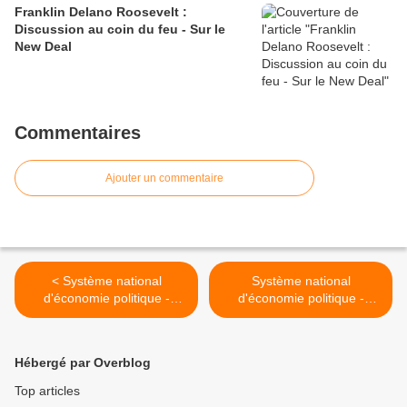
Franklin Delano Roosevelt :
Discussion au coin du feu - Sur le
New Deal
Commentaires
Ajouter un commentaire
< Système national
Système national
d'économie politique -
d'économie politique -
Friedrich List - L. II, ch. X :
Friedrich List - L. II, ch. XII :
L'industrie manufacturière
L'industrie manufacturière
et l'intérêt agricole
et la navigation marchande,
Hébergé par Overblog
la marine militaire et la
colonisation >
Top articles