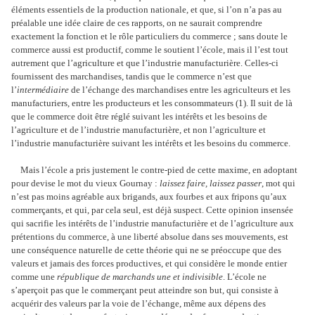
éléments essentiels de la production nationale, et que, si l’on n’a pas au
préalable une idée claire de ces rapports, on ne saurait comprendre
exactement la fonction et le rôle particuliers du commerce ; sans doute le
commerce aussi est productif, comme le soutient l’école, mais il l’est tout
autrement que l’agriculture et que l’industrie manufacturière. Celles-ci
fournissent des marchandises, tandis que le commerce n’est que
l’
intermédiaire
de l’échange des marchandises entre les agriculteurs et les
manufacturiers, entre les producteurs et les consommateurs (1). Il suit de là
que le commerce doit être réglé suivant les intérêts et les besoins de
l’agriculture et de l’industrie manufacturière, et non l’agriculture et
l’industrie manufacturière suivant les intérêts et les besoins du commerce.
Mais l’école a pris justement le contre-pied de cette maxime, en adoptant
pour devise le mot du vieux Gournay :
laissez faire, laissez passer
, mot qui
n’est pas moins agréable aux brigands, aux fourbes et aux fripons qu’aux
commerçants, et qui, par cela seul, est déjà suspect. Cette opinion insensée
qui sacrifie les intérêts de l’industrie manufacturière et de l’agriculture aux
prétentions du commerce, à une liberté absolue dans ses mouvements, est
une conséquence naturelle de cette théorie qui ne se préoccupe que des
valeurs et jamais des forces productives, et qui considère le monde entier
comme une
république de marchands une et indivisible
. L’école ne
s’aperçoit pas que le commerçant peut atteindre son but, qui consiste à
acquérir des valeurs par la voie de l’échange, même aux dépens des