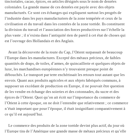
tinctoriales, cacao, épices, en articles désignés sous le nom de denrées
coloniales. La grande masse de ces denrées est payée avec des objets
manufacturés. Ce sont ces échanges qui expliquent surtout les progrès de
l’industrie dans les pays manufacturiers de la zone tempérée et ceux de la
civilisation et du travail dans les contrées de la zone torride. Ils constituent
la division du travail et l’association des forces productives sur l’échelle la
plus vaste ; il n’exista dans l’antiquité rien de pareil à cet état de choses qui
est l’ouvrage des Hollandais et des Anglais.
Avant la découverte de la route du Cap, l’Orient surpassait de beaucoup
l’Europe dans les manufactures. Excepté des métaux précieux, de faibles
quantités de draps, de toiles, d’armes, de quincaillerie et quelques objets de
luxe, les marchandises européennes n’y trouvaient presque point de
débouchés. Le transport par terre enchérissait les retours tout autant que les
envois. Quant aux produits agricoles et aux objets fabriqués communs, à
supposer un excédant de production en Europe, il ne pouvait être question
de les vendre en échange des soieries et des cotonnades, du sucre et des
épices de l’Orient. Quoi qu’on ait écrit sur l’importance du commerce de
l’Orient à cette époque, on ne doit l’entendre que relativement ; ce commerce
n’était important que pour l’époque, il était insignifiant comparativement à
ce qu’il est aujourd’hui.
Le commerce des produits de la zone torride devint plus actif, du jour où
l’Europe tira de l’Amérique une grande masse de métaux précieux et qu’elle