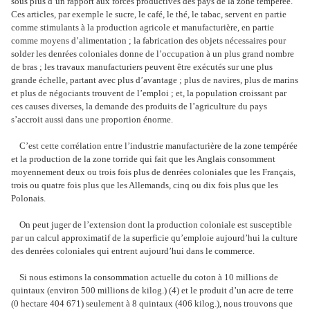
sous plus d’un rapport aux forces productives des pays de la zone tempérée.
Ces articles, par exemple le sucre, le café, le thé, le tabac, servent en partie
comme stimulants à la production agricole et manufacturière, en partie
comme moyens d’alimentation ; la fabrication des objets nécessaires pour
solder les denrées coloniales donne de l’occupation à un plus grand nombre
de bras ; les travaux manufacturiers peuvent être exécutés sur une plus
grande échelle, partant avec plus d’avantage ; plus de navires, plus de marins
et plus de négociants trouvent de l’emploi ; et, la population croissant par
ces causes diverses, la demande des produits de l’agriculture du pays
s’accroit aussi dans une proportion énorme.
C’est cette corrélation entre l’industrie manufacturière de la zone tempérée
et la production de la zone torride qui fait que les Anglais consomment
moyennement deux ou trois fois plus de denrées coloniales que les Français,
trois ou quatre fois plus que les Allemands, cinq ou dix fois plus que les
Polonais.
On peut juger de l’extension dont la production coloniale est susceptible
par un calcul approximatif de la superficie qu’emploie aujourd’hui la culture
des denrées coloniales qui entrent aujourd’hui dans le commerce.
Si nous estimons la consommation actuelle du coton à 10 millions de
quintaux (environ 500 millions de kilog.) (4) et le produit d’un acre de terre
(0 hectare 404 671) seulement à 8 quintaux (406 kilog.), nous trouvons que