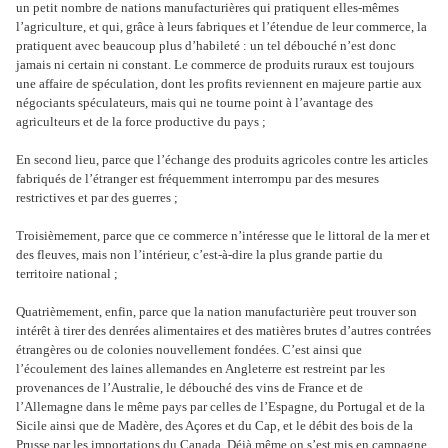
un petit nombre de nations manufacturières qui pratiquent elles-mêmes
l’agriculture, et qui, grâce à leurs fabriques et l’étendue de leur commerce, la
pratiquent avec beaucoup plus d’habileté : un tel débouché n’est donc
jamais ni certain ni constant. Le commerce de produits ruraux est toujours
une affaire de spéculation, dont les profits reviennent en majeure partie aux
négociants spéculateurs, mais qui ne tourne point à l’avantage des
agriculteurs et de la force productive du pays ;
En second lieu, parce que l’échange des produits agricoles contre les articles
fabriqués de l’étranger est fréquemment interrompu par des mesures
restrictives et par des guerres ;
Troisièmement, parce que ce commerce n’intéresse que le littoral de la mer et
des fleuves, mais non l’intérieur, c’est-à-dire la plus grande partie du
territoire national ;
Quatrièmement, enfin, parce que la nation manufacturière peut trouver son
intérêt à tirer des denrées alimentaires et des matières brutes d’autres contrées
étrangères ou de colonies nouvellement fondées. C’est ainsi que
l’écoulement des laines allemandes en Angleterre est restreint par les
provenances de l’Australie, le débouché des vins de France et de
l’Allemagne dans le même pays par celles de l’Espagne, du Portugal et de la
Sicile ainsi que de Madère, des Açores et du Cap, et le débit des bois de la
Prusse par les importations du Canada. Déjà même on s’est mis en campagne