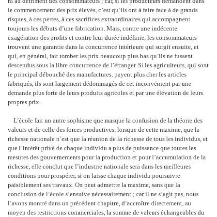
ni au détriment des consommateurs ; car, si les producteurs demandent dans
le commencement des prix élevés, c’est qu’ils ont à faire face à de grands
risques, à ces pertes, à ces sacrifices extraordinaires qui accompagnent
toujours les débuts d’une fabrication. Mais, contre une indécente
exagération des profits et contre leur durée indéfinie, les consommateurs
trouvent une garantie dans la concurrence intérieure qui surgit ensuite, et
qui, en général, fait tomber les prix beaucoup plus bas qu’ils ne fussent
descendus sous la libre concurrence de l’étranger. Si les agriculteurs, qui sont
le principal débouché des manufactures, payent plus cher les articles
fabriqués, ils sont largement dédommagés de cet inconvénient par une
demande plus forte de leurs produits agricoles et par une élévation de leurs
propres prix.
L’école fait un autre sophisme que masque la confusion de la théorie des
valeurs et de celle des forces productives, lorsque de cette maxime, que la
richesse nationale n’est que la réunion de la richesse de tous les individus, et
que l’intérêt privé de chaque individu a plus de puissance que toutes les
mesures des gouvernements pour la production et pour l’accumulation de la
richesse, elle conclut que l’industrie nationale sera dans les meilleures
conditions pour prospérer, si on laisse chaque individu poursuivre
paisiblement ses travaux. On peut admettre la maxime, sans que la
conclusion de l’école s’ensuive nécessairement ; car il ne s’agit pas, nous
l’avons montré dans un précédent chapitre, d’accroître directement, au
moyen des restrictions commerciales, la somme de valeurs échangeables du