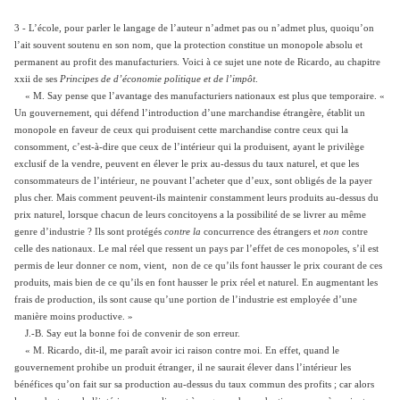
3 - L’école, pour parler le langage de l’auteur n’admet pas ou n’admet plus, quoiqu’on
l’ait souvent soutenu en son nom, que la protection constitue un monopole absolu et
permanent au profit des manufacturiers. Voici à ce sujet une note de Ricardo, au chapitre
xxii de ses
Principes de d’économie politique et de l’impôt
.
« M. Say pense que l’avantage des manufacturiers nationaux est plus que temporaire. «
Un gouvernement, qui défend l’introduction d’une marchandise étrangère, établit un
monopole en faveur de ceux qui produisent cette marchandise contre ceux qui la
consomment, c’est-à-dire que ceux de l’intérieur qui la produisent, ayant le privilège
exclusif de la vendre, peuvent en élever le prix au-dessus du taux naturel, et que les
consommateurs de l’intérieur, ne pouvant l’acheter que d’eux, sont obligés de la payer
plus cher. Mais comment peuvent-ils maintenir constamment leurs produits au-dessus du
prix naturel, lorsque chacun de leurs concitoyens a la possibilité de se livrer au même
genre d’industrie ? Ils sont protégés
contre la
concurrence des étrangers et
non
contre
celle des nationaux. Le mal réel que ressent un pays par l’effet de ces monopoles, s’il est
permis de leur donner ce nom, vient, non de ce qu’ils font hausser le prix courant de ces
produits, mais bien de ce qu’ils en font hausser le prix réel et naturel. En augmentant les
frais de production, ils sont cause qu’une portion de l’industrie est employée d’une
manière moins productive. »
J.-B. Say eut la bonne foi de convenir de son erreur.
« M. Ricardo, dit-il, me paraît avoir ici raison contre moi. En effet, quand le
gouvernement prohibe un produit étranger, il ne saurait élever dans l’intérieur les
bénéfices qu’on fait sur sa production au-dessus du taux commun des profits ; car alors