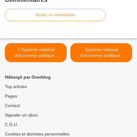
Ajouter un commentaire
< Système national
Système national
d'économie politique -
d'économie politique -
Friedrich List - L. II, ch. III :
Friedrich List - L. II, ch. V :
La division nationale du
La nationalité et l'économie
travail et l'association des
de la nation >
Hébergé par Overblog
forces productives du pays
Top articles
Pages
Contact
Signaler un abus
C.G.U.
Cookies et données personnelles