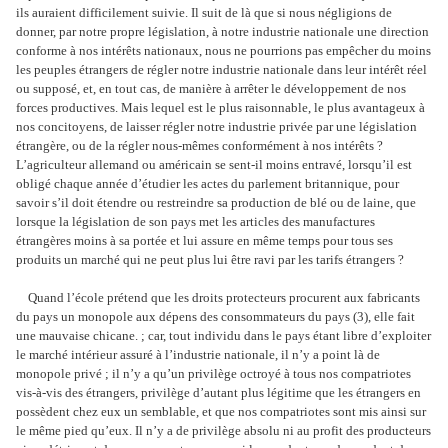
ils auraient difficilement suivie. Il suit de là que si nous négligions de
donner, par notre propre législation, à notre industrie nationale une direction
conforme à nos intérêts nationaux, nous ne pourrions pas empêcher du moins
les peuples étrangers de régler notre industrie nationale dans leur intérêt réel
ou supposé, et, en tout cas, de manière à arrêter le développement de nos
forces productives. Mais lequel est le plus raisonnable, le plus avantageux à
nos concitoyens, de laisser régler notre industrie privée par une législation
étrangère, ou de la régler nous-mêmes conformément à nos intérêts ?
L’agriculteur allemand ou américain se sent-il moins entravé, lorsqu’il est
obligé chaque année d’étudier les actes du parlement britannique, pour
savoir s’il doit étendre ou restreindre sa production de blé ou de laine, que
lorsque la législation de son pays met les articles des manufactures
étrangères moins à sa portée et lui assure en même temps pour tous ses
produits un marché qui ne peut plus lui être ravi par les tarifs étrangers ?
Quand l’école prétend que les droits protecteurs procurent aux fabricants
du pays un monopole aux dépens des consommateurs du pays (3), elle fait
une mauvaise chicane. ; car, tout individu dans le pays étant libre d’exploiter
le marché intérieur assuré à l’industrie nationale, il n’y a point là de
monopole privé ; il n’y a qu’un privilège octroyé à tous nos compatriotes
vis-à-vis des étrangers, privilège d’autant plus légitime que les étrangers en
possèdent chez eux un semblable, et que nos compatriotes sont mis ainsi sur
le même pied qu’eux. Il n’y a de privilège absolu ni au profit des producteurs