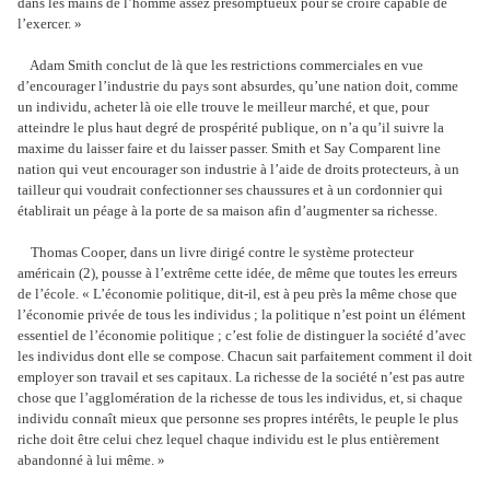
dans les mains de l’homme assez présomptueux pour se croire capable de
l’exercer. »
Adam Smith conclut de là que les restrictions commerciales en vue
d’encourager l’industrie du pays sont absurdes, qu’une nation doit, comme
un individu, acheter là oie elle trouve le meilleur marché, et que, pour
atteindre le plus haut degré de prospérité publique, on n’a qu’il suivre la
maxime du laisser faire et du laisser passer. Smith et Say Comparent line
nation qui veut encourager son industrie à l’aide de droits protecteurs, à un
tailleur qui voudrait confectionner ses chaussures et à un cordonnier qui
établirait un péage à la porte de sa maison afin d’augmenter sa richesse.
Thomas Cooper, dans un livre dirigé contre le système protecteur
américain (2), pousse à l’extrême cette idée, de même que toutes les erreurs
de l’école. « L’économie politique, dit-il, est à peu près la même chose que
l’économie privée de tous les individus ; la politique n’est point un élément
essentiel de l’économie politique ; c’est folie de distinguer la société d’avec
les individus dont elle se compose. Chacun sait parfaitement comment il doit
employer son travail et ses capitaux. La richesse de la société n’est pas autre
chose que l’agglomération de la richesse de tous les individus, et, si chaque
individu connaît mieux que personne ses propres intérêts, le peuple le plus
riche doit être celui chez lequel chaque individu est le plus entièrement
abandonné à lui même. »