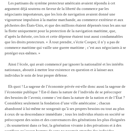
Les partisans du système protecteur américain avaient répondu à cet
argument déjà soutenu en faveur de la liberté du commerce par les
négociants importateurs, que les lois de navigation avaient donné une
vigoureuse impulsion à la marine marchande, au commerce extérieur et aux
pêcheries des États-Unis, et que des millions étaient dépensés tous les ans sur
la flotte uniquement pour la protection de la navigation maritime, que,
d’après la théorie, ces lois et cette dépense étaient tout aussi condamnables
que les droits protecteurs. « À tout prendre, s’écrie Cooper, il n’y a pas de
commerce maritime qui vaille une guerre maritime ; c’est aux négociants à se
protéger eux-mêmes. »
Ainsi l’école, qui avait commencé par ignorer la nationalité et les intérêts
nationaux, aboutit à mettre leur existence en question et à laisser aux
individus le soin de leur propre défense.
Eh quoi ! La sagesse de l’économie privée est-elle donc aussi la sagesse de
l’économie publique ? Est-il dans la nature de l’individu de se préoccuper
des besoins de l’avenir, comme c’est dans la nature de la nation et de l’État ?
Considérez seulement la fondation d’une ville américaine ; chacun
abandonné à lui-même ne songerait qu’à ses propres besoins ou tout au plus
à ceux de sa descendance immédiate ; tous les individus réunis en société se
préoccupent des soins et des convenances des générations les plus éloignées
; ils soumettent dans ce but, la génération vivante à des privations et à des
sacrifices qu’aucun homme de sens ne pourrait attendre des individus.