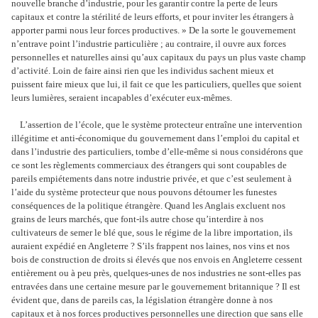
nouvelle branche d’industrie, pour les garantir contre la perte de leurs
capitaux et contre la stérilité de leurs efforts, et pour inviter les étrangers à
apporter parmi nous leur forces productives. » De la sorte le gouvernement
n’entrave point l’industrie particulière ; au contraire, il ouvre aux forces
personnelles et naturelles ainsi qu’aux capitaux du pays un plus vaste champ
d’activité. Loin de faire ainsi rien que les individus sachent mieux et
puissent faire mieux que lui, il fait ce que les particuliers, quelles que soient
leurs lumières, seraient incapables d’exécuter eux-mêmes.
L’assertion de l’école, que le système protecteur entraîne une intervention
illégitime et anti-économique du gouvernement dans l’emploi du capital et
dans l’industrie des particuliers, tombe d’elle-même si nous considérons que
ce sont les règlements commerciaux des étrangers qui sont coupables de
pareils empiétements dans notre industrie privée, et que c’est seulement à
l’aide du système protecteur que nous pouvons détourner les funestes
conséquences de la politique étrangère. Quand les Anglais excluent nos
grains de leurs marchés, que font-ils autre chose qu’interdire à nos
cultivateurs de semer le blé que, sous le régime de la libre importation, ils
auraient expédié en Angleterre ? S’ils frappent nos laines, nos vins et nos
bois de construction de droits si élevés que nos envois en Angleterre cessent
entièrement ou à peu près, quelques-unes de nos industries ne sont-elles pas
entravées dans une certaine mesure par le gouvernement britannique ? Il est
évident que, dans de pareils cas, la législation étrangère donne à nos
capitaux et à nos forces productives personnelles une direction que sans elle