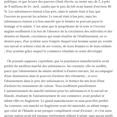
publique, et que la taxe des pauvres s'était élevée, en trente ans, de 5, à près
de 9 millions de liv. sterl., tandis que le prix du blé avait baissé d'environ 40
%. Les subsistances étaient à bas prix, mais le salaire était si bas, que
l'ouvrier ne pouvait les acheter. Le travail était à bas prix, mais les
subsistances étaient à si bon marché que le fermier ne pouvait payer le
fermage et le salaire. C'est ainsi que le propriétaire de la terre et l'ouvrier
anglais souffraient à la fois de l'absence de la circulation des individus et des
denrées en Irlande, circulation qui serait résultée de l'établissement, en ce
dernier pays, d'un système sous l'empire duquel tout homme aurait pu vendre
son travail et acheter celui de ses voisins, de leurs femmes et de leurs enfants
; d'un système grâce auquel le commerce irlandais se serait développé.
On pourrait supposer, cependant, que la population manufacturière avait
profité du meilleur marché des subsistances. Au contraire, elle en souffrit,
parce que l'abaissement du salaire attribué à d'autres travaux, fut accompagné
d'une diminution dans le pouvoir d'acheter des vêtements ; et avec
l'abaissement dans le prix des subsistances, le fermier fut mis hors d'état
d'acheter les instruments de culture. Tous souffrirent pareillement.
L'anéantissement du marché intérieur pour les subsistances et le travail en
Irlande, résultant de l'anéantissement de son commerce, avait produit le
même effet en Angleterre. Le grand manufacturier en aura peut-être profité.
Au contraire, son marché en Angleterre avait été amoindri, en même temps
que celui de l'Irlande avait presque complément cessé d'exister ; et c'est ainsi
qu'une nation avait été presque entièrement réduite â néant, sans aucun profit