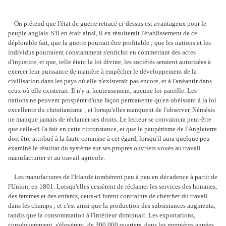
On prétend que l'état de guerre retracé ci-dessus est avantageux pour le
peuple anglais. S'il en était ainsi, il en résulterait l'établissement de ce
déplorable fait, que la guerre pourrait être profitable ; que les nations et les
individus pourraient constamment s'enrichir en commettant des actes
d'injustice, et que, telle étant la loi divine, les sociétés seraient autorisées à
exercer leur puissance de manière à empêcher le développement de la
civilisation dans les pays où elle n'existerait pas encore, et à l'anéantir dans
ceux où elle existerait. Il n'y a, heureusement, aucune loi pareille. Les
nations ne peuvent prospérer d'une façon permanente qu'en obéissant à la loi
excellente du christianisme ; et lorsqu'elles manquent de l'observer, Némésis
ne manque jamais de réclamer ses droits. Le lecteur se convaincra peut-être
que celle-ci l'a fait en cette circonstance, et que le paupérisme de l'Angleterre
doit être attribué à la faute commise à cet égard, lorsqu'il aura quelque peu
examiné le résultat du système sur ses propres ouvriers voués au travail
manufacturier et au travail agricole.
Les manufactures de l'Irlande tombèrent peu à peu en décadence à partir de
l'Union, en 1801. Lorsqu'elles cessèrent de réclamer les services des hommes,
des femmes et des enfants, ceux-ci furent contraints de chercher du travail
dans les champs ; et c'est ainsi que la production des subsistances augmenta,
tandis que la consommation à l'intérieur diminuait. Les exportations,
conséquemment, s'élevèrent, de 300 000 quarters, dans les premières années