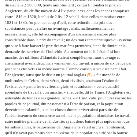
du siècle, à 2 500 000, trente ans plus tard ; ce qui fit tomber le prix en
Angleterre, du chiffre moyen de 4 liv. par quarter, dans les années comprises
entre 1816 et 1820, à celui de 2 liv. 12 schell. dans celles comprises entre
1821 et 1835. Au premier coup d'oeil, cette réduction du prix des
subsistances peut paraître un avantage ; mais, malheureusement et
nécessairement, elle fut accompagnée d'un abaissement encore plus
considérable dans le prix du travail ; un des traits caractéristiques du système
qui vise à faire baisser le prix des matières premières, étant de diminuer la
demande des services de l'individu. Au moment où le blé était à si bon
marché, des millions d'Irlandais étaient complètement sans ouvrage et
cherchaient avec ardeur, mais vainement, du travail, à raison de six pence par
jour, sans être vêtus ni même nourris. Comme conséquence d'un pareil fait,
l'Angleterre, ainsi que le disait un journal anglais
(5)
, « fut inondée de
multitudes de Celtes, demi-vêtus, demi-civilisés, abaissant l'étalon de
l'existence » parmi les ouvriers anglais, et fournissant « cette quantité
abondante de travail à bon marché, » à laquelle, dit le Times, l'Angleterre est
redevable de toutes « ses grandes usines. » « L'individu, pour citer encore les
paroles de ce journal, dut passer ainsi à l'état de poison, et la population
devenir une calamité ; » et les choses durent arriver ainsi par suite de
l'anéantissement du commerce au sein de la population irlandaise. Le travail,
autre matière première de l'industrie, ayant donc baissé plus rapidement que
les subsistances, le paupérisme de l'Angleterre s'était accru si rapidement,
qu'il n'y avait pas moins d'un neuvième de la population aidé par la bourse