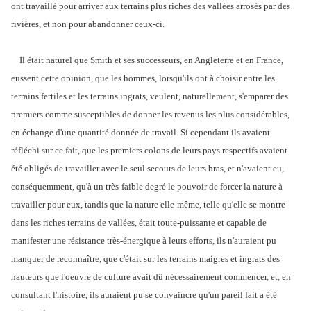
ont travaillé pour arriver aux terrains plus riches des vallées arrosés par des
rivières, et non pour abandonner ceux-ci.
Il était naturel que Smith et ses successeurs, en Angleterre et en France,
eussent cette opinion, que les hommes, lorsqu'ils ont à choisir entre les
terrains fertiles et les terrains ingrats, veulent, naturellement, s'emparer des
premiers comme susceptibles de donner les revenus les plus considérables,
en échange d'une quantité donnée de travail. Si cependant ils avaient
réfléchi sur ce fait, que les premiers colons de leurs pays respectifs avaient
été obligés de travailler avec le seul secours de leurs bras, et n'avaient eu,
conséquemment, qu'à un très-faible degré le pouvoir de forcer la nature à
travailler pour eux, tandis que la nature elle-même, telle qu'elle se montre
dans les riches terrains de vallées, était toute-puissante et capable de
manifester une résistance très-énergique à leurs efforts, ils n'auraient pu
manquer de reconnaître, que c'était sur les terrains maigres et ingrats des
hauteurs que l'oeuvre de culture avait dû nécessairement commencer, et, en
consultant l'histoire, ils auraient pu se convaincre qu'un pareil fait a été