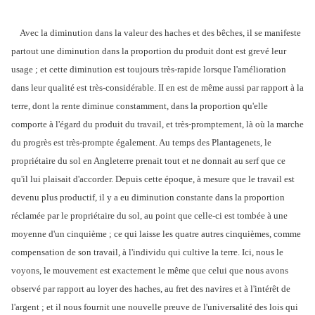
Avec la diminution dans la valeur des haches et des bêches, il se manifeste
partout une diminution dans la proportion du produit dont est grevé leur
usage ; et cette diminution est toujours très-rapide lorsque l'amélioration
dans leur qualité est très-considérable. II en est de même aussi par rapport à la
terre, dont la rente diminue constamment, dans la proportion qu'elle
comporte à l'égard du produit du travail, et très-promptement, là où la marche
du progrès est très-prompte également. Au temps des Plantagenets, le
propriétaire du sol en Angleterre prenait tout et ne donnait au serf que ce
qu'il lui plaisait d'accorder. Depuis cette époque, à mesure que le travail est
devenu plus productif, il y a eu diminution constante dans la proportion
réclamée par le propriétaire du sol, au point que celle-ci est tombée à une
moyenne d'un cinquième ; ce qui laisse les quatre autres cinquièmes, comme
compensation de son travail, à l'individu qui cultive la terre. Ici, nous le
voyons, le mouvement est exactement le même que celui que nous avons
observé par rapport au loyer des haches, au fret des navires et à l'intérêt de
l'argent ; et il nous fournit une nouvelle preuve de l'universalité des lois qui