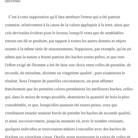
universel.
C'est à cette supposition qu'il faut attribuer l'erreur qui a été partout
commise, relativement à la cause de la valeur appliquée à la terre, ainsi que
cela deviendra évident pour le lecteur, lorsqu'il verra que de semblables
erreurs ont dû se produire, par rapport à toutes les autres denrées et objets
soumis à la même série de raisonnements. Supposons, par exemple, qu'on ait
admis que la nature a fourni partout des haches toutes prêtes, et que tout
l'effort exigé de l'homme a été de faire son choix entre celles de première, de
seconde, de troisième, dixième ou vingtième qualité ; puis examinons le
résultat. Sous l'empire de pareilles circonstances, on peut affirmer
franchement que les premiers colons prendraient les meilleures haches, celles
qui, dans le moins de temps possible, abattraient la quantité de bois la plus
considérable, et que, lorsqu'elles auraient été toutes prises, ceux qui
viendraient ensuite seraient forcés de prendre les haches de seconde qualité,
et ainsi, successivement, jusqu'au moment où, avec le nombre croissant,
quelques individus se trouveraient réduits à travailler avec des haches de
dixième ou vingtième classe. Quelle serait maintenant la valeur de celles de