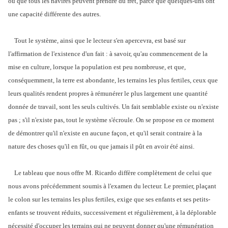
ou que tous les navires peuvent prendre du fret, parce que quelques-uns ont
une capacité différente des autres.
Tout le système, ainsi que le lecteur s'en apercevra, est basé sur
l'affirmation de l'existence d'un fait : à savoir, qu'au commencement de la
mise en culture, lorsque la population est peu nombreuse, et que,
conséquemment, la terre est abondante, les terrains les plus fertiles, ceux que
leurs qualités rendent propres à rémunérer le plus largement une quantité
donnée de travail, sont les seuls cultivés. Un fait semblable existe ou n'existe
pas ; s'il n'existe pas, tout le système s'écroule. On se propose en ce moment
de démontrer qu'il n'existe en aucune façon, et qu'il serait contraire à la
nature des choses qu'il en fût, ou que jamais il pût en avoir été ainsi.
Le tableau que nous offre M. Ricardo diffère complètement de celui que
nous avons précédemment soumis à l'examen du lecteur. Le premier, plaçant
le colon sur les terrains les plus fertiles, exige que ses enfants et ses petits-
enfants se trouvent réduits, successivement et régulièrement, à la déplorable
nécessité d'occuper les terrains qui ne peuvent donner qu'une rémunération