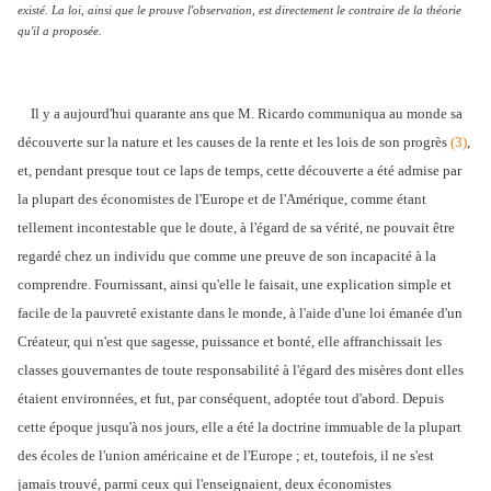
existé. La loi, ainsi que le prouve l'observation, est directement le contraire de la théorie
qu'il a proposée.
Il y a aujourd'hui quarante ans que M. Ricardo communiqua au monde sa
découverte sur la nature et les causes de la rente et les lois de son progrès
(3)
,
et, pendant presque tout ce laps de temps, cette découverte a été admise par
la plupart des économistes de l'Europe et de l'Amérique, comme étant
tellement incontestable que le doute, à l'égard de sa vérité, ne pouvait être
regardé chez un individu que comme une preuve de son incapacité à la
comprendre. Fournissant, ainsi qu'elle le faisait, une explication simple et
facile de la pauvreté existante dans le monde, à l'aide d'une loi émanée d'un
Créateur, qui n'est que sagesse, puissance et bonté, elle affranchissait les
classes gouvernantes de toute responsabilité à l'égard des misères dont elles
étaient environnées, et fut, par conséquent, adoptée tout d'abord. Depuis
cette époque jusqu'à nos jours, elle a été la doctrine immuable de la plupart
des écoles de l'union américaine et de l'Europe ; et, toutefois, il ne s'est
jamais trouvé, parmi ceux qui l'enseignaient, deux économistes