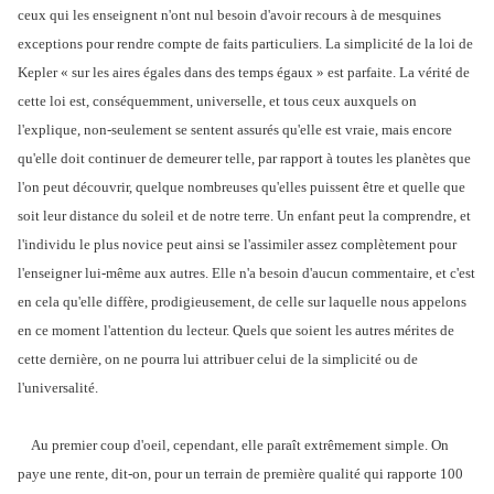
ceux qui les enseignent n'ont nul besoin d'avoir recours à de mesquines
exceptions pour rendre compte de faits particuliers. La simplicité de la loi de
Kepler « sur les aires égales dans des temps égaux » est parfaite. La vérité de
cette loi est, conséquemment, universelle, et tous ceux auxquels on
l'explique, non-seulement se sentent assurés qu'elle est vraie, mais encore
qu'elle doit continuer de demeurer telle, par rapport à toutes les planètes que
l'on peut découvrir, quelque nombreuses qu'elles puissent être et quelle que
soit leur distance du soleil et de notre terre. Un enfant peut la comprendre, et
l'individu le plus novice peut ainsi se l'assimiler assez complètement pour
l'enseigner lui-même aux autres. Elle n'a besoin d'aucun commentaire, et c'est
en cela qu'elle diffère, prodigieusement, de celle sur laquelle nous appelons
en ce moment l'attention du lecteur. Quels que soient les autres mérites de
cette dernière, on ne pourra lui attribuer celui de la simplicité ou de
l'universalité.
Au premier coup d'oeil, cependant, elle paraît extrêmement simple. On
paye une rente, dit-on, pour un terrain de première qualité qui rapporte 100