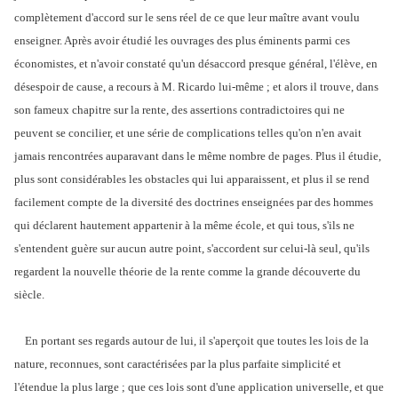
complètement d'accord sur le sens réel de ce que leur maître avant voulu
enseigner. Après avoir étudié les ouvrages des plus éminents parmi ces
économistes, et n'avoir constaté qu'un désaccord presque général, l'élève, en
désespoir de cause, a recours à M. Ricardo lui-même ; et alors il trouve, dans
son fameux chapitre sur la rente, des assertions contradictoires qui ne
peuvent se concilier, et une série de complications telles qu'on n'en avait
jamais rencontrées auparavant dans le même nombre de pages. Plus il étudie,
plus sont considérables les obstacles qui lui apparaissent, et plus il se rend
facilement compte de la diversité des doctrines enseignées par des hommes
qui déclarent hautement appartenir à la même école, et qui tous, s'ils ne
s'entendent guère sur aucun autre point, s'accordent sur celui-là seul, qu'ils
regardent la nouvelle théorie de la rente comme la grande découverte du
siècle.
En portant ses regards autour de lui, il s'aperçoit que toutes les lois de la
nature, reconnues, sont caractérisées par la plus parfaite simplicité et
l'étendue la plus large ; que ces lois sont d'une application universelle, et que