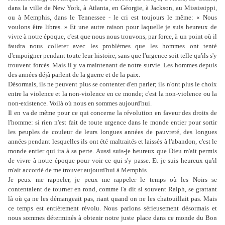
dans la ville de New York, à Atlanta, en Géorgie, à Jackson, au Mississippi,
ou à Memphis, dans le Tennessee - le cri est toujours le même: « Nous
voulons être libres. » Et une autre raison pour laquelle je suis heureux de
vivre à notre époque, c'est que nous nous trouvons, par force, à un point où il
faudra nous colleter avec les problèmes que les hommes ont tenté
d'empoigner pendant toute leur histoire, sans que l'urgence soit telle qu'ils s'y
trouvent forcés. Mais il y va maintenant de notre survie. Les hommes depuis
des années déjà parlent de la guerre et de la paix.
Désormais, ils ne peuvent plus se contenter d'en parler; ils n'ont plus le choix
entre la violence et la non-violence en ce monde; c'est la non-violence ou la
non-existence. Voilà où nous en sommes aujourd'hui.
Il en va de même pour ce qui concerne la révolution en faveur des droits de
l'homme: si rien n'est fait de toute urgence dans le monde entier pour sortir
les peuples de couleur de leurs longues années de pauvreté, des longues
années pendant lesquelles ils ont été maltraités et laissés à l'abandon, c'est le
monde entier qui ira à sa perte. Aussi suis-je heureux que Dieu m'ait permis
de vivre à notre époque pour voir ce qui s'y passe. Et je suis heureux qu'il
m'ait accordé de me trouver aujourd'hui à Memphis.
Je peux me rappeler, je peux me rappeler le temps où les Noirs se
contentaient de tourner en rond, comme l'a dit si souvent Ralph, se grattant
là où ça ne les démangeait pas, riant quand on ne les chatouillait pas. Mais
ce temps est entièrement révolu. Nous parlons sérieusement désormais et
nous sommes déterminés à obtenir notre juste place dans ce monde du Bon