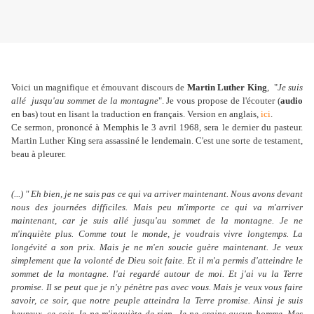
Voici un magnifique et émouvant discours de
Martin Luther King
, "
Je suis
allé jusqu'au sommet de la montagne
". Je vous propose de l'écouter (
audio
en bas) tout en lisant la traduction en français. Version en anglais,
ici
.
Ce sermon, prononcé à Memphis le 3 avril 1968, sera le dernier du pasteur.
Martin Luther King sera assassiné le lendemain. C'est une sorte de testament,
beau à pleurer.
(...) " Eh bien, je ne sais pas ce qui va arriver maintenant. Nous avons devant
nous des journées difficiles. Mais peu m'importe ce qui va m'arriver
maintenant, car je suis allé jusqu'au sommet de la montagne. Je ne
m'inquiète plus. Comme tout le monde, je voudrais vivre longtemps. La
longévité a son prix. Mais je ne m'en soucie guère maintenant. Je veux
simplement que la volonté de Dieu soit faite. Et il m'a permis d'atteindre le
sommet de la montagne. l'ai regardé autour de moi. Et j'ai vu la Terre
promise. Il se peut que je n'y pénètre pas avec vous. Mais je veux vous faire
savoir, ce soir, que notre peuple atteindra la Terre promise. Ainsi je suis
heureux, ce soir. Je ne m'inquiète de rien. Je ne crains aucun homme. Mes