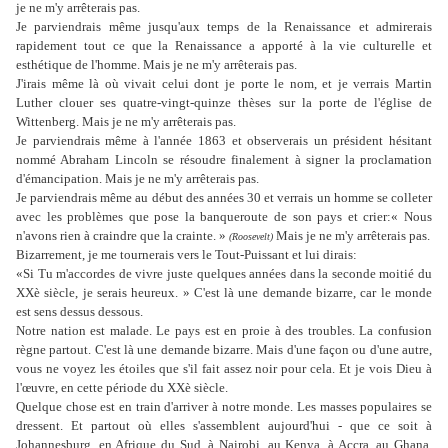
je ne m'y arrêterais pas.
Je parviendrais même jusqu'aux temps de la Renaissance et admirerais
rapidement tout ce que la Renaissance a apporté à la vie culturelle et
esthétique de l'homme. Mais je ne m'y arrêterais pas.
J'irais même là où vivait celui dont je porte le nom, et je verrais Martin
Luther clouer ses quatre-vingt-quinze thèses sur la porte de l'église de
Wittenberg. Mais je ne m'y arrêterais pas.
Je parviendrais même à l'année 1863 et observerais un président hésitant
nommé Abraham Lincoln se résoudre finalement à signer la proclamation
d'émancipation. Mais je ne m'y arrêterais pas.
Je parviendrais même au début des années 30 et verrais un homme se colleter
avec les problèmes que pose la banqueroute de son pays et crier:« Nous
n'avons rien à craindre que la crainte. »
Mais je ne m'y arrêterais pas.
(Roosevelt)
Bizarrement, je me tournerais vers le Tout-Puissant et lui dirais:
«Si Tu m'accordes de vivre juste quelques années dans la seconde moitié du
XXè siècle, je serais heureux. » C'est là une demande bizarre, car le monde
est sens dessus dessous.
Notre nation est malade. Le pays est en proie à des troubles. La confusion
règne partout. C'est là une demande bizarre. Mais d'une façon ou d'une autre,
vous ne voyez les étoiles que s'il fait assez noir pour cela. Et je vois Dieu à
l'œuvre, en cette période du XXè siècle.
Quelque chose est en train d'arriver à notre monde. Les masses populaires se
dressent. Et partout où elles s'assemblent aujourd'hui - que ce soit à
Johannesburg, en Afrique du Sud, à Nairobi, au Kenya, à Accra, au Ghana,