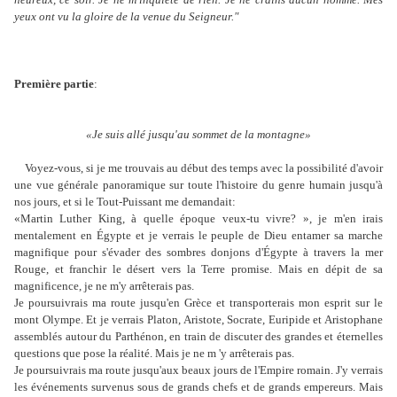
yeux ont vu la gloire de la venue du Seigneur."
Première partie
:
«Je suis allé jusqu'au sommet de la montagne»
Voyez-vous, si je me trouvais au début des temps avec la possibilité d'avoir
une vue générale panoramique sur toute l'histoire du genre humain jusqu'à
nos jours, et si le Tout-Puissant me demandait:
«Martin Luther King, à quelle époque veux-tu vivre? », je m'en irais
mentalement en Égypte et je verrais le peuple de Dieu entamer sa marche
magnifique pour s'évader des sombres donjons d'Égypte à travers la mer
Rouge, et franchir le désert vers la Terre promise. Mais en dépit de sa
magnificence, je ne m'y arrêterais pas.
Je poursuivrais ma route jusqu'en Grèce et transporterais mon esprit sur le
mont Olympe. Et je verrais Platon, Aristote, Socrate, Euripide et Aristophane
assemblés autour du Parthénon, en train de discuter des grandes et éternelles
questions que pose la réalité. Mais je ne m 'y arrêterais pas.
Je poursuivrais ma route jusqu'aux beaux jours de l'Empire romain. J'y verrais
les événements survenus sous de grands chefs et de grands empereurs. Mais