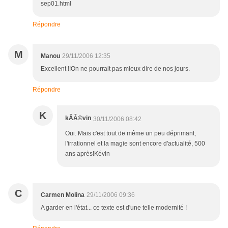
sep01.html
Répondre
M
Manou
29/11/2006 12:35
Excellent !!On ne pourrait pas mieux dire de nos jours.
Répondre
K
kÃÂ©vin
30/11/2006 08:42
Oui. Mais c'est tout de même un peu déprimant,
l'irrationnel et la magie sont encore d'actualité, 500
ans après!Kévin
C
Carmen Molina
29/11/2006 09:36
A garder en l'état... ce texte est d'une telle modernité !