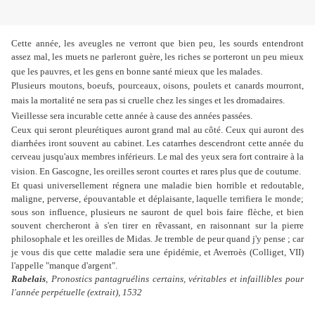
Cette année, les aveugles ne verront que bien peu, les sourds entendront
assez mal, les muets ne parleront guère, les riches se porteront un peu mieux
que les pauvres, et les gens en bonne santé mieux que les malades.
Plusieurs moutons, boeufs, pourceaux, oisons, poulets et canards mourront,
mais la mortalité ne sera pas si cruelle chez les singes et les dromadaires.
Vieillesse sera incurable cette année à cause des années passées.
Ceux qui seront pleurétiques auront grand mal au côté. Ceux qui auront des
diarrhées iront souvent au cabinet. Les catarrhes descendront cette année du
cerveau jusqu'aux membres inférieurs. Le mal des yeux sera fort contraire à la
vision. En Gascogne, les oreilles seront courtes et rares plus que de coutume.
Et quasi universellement régnera une maladie bien horrible et redoutable,
maligne, perverse, épouvantable et déplaisante, laquelle terrifiera le monde;
sous son influence, plusieurs ne sauront de quel bois faire flèche, et bien
souvent chercheront à s'en tirer en rêvassant, en raisonnant sur la pierre
philosophale et les oreilles de Midas. Je tremble de peur quand j'y pense ; car
je vous dis que cette maladie sera une épidémie, et Averroès (Colliget, VII)
l'appelle "manque d'argent".
Rabelais
, Pronostics pantagruélins certains, véritables et infaillibles pour
l'année perpétuelle (extrait), 1532