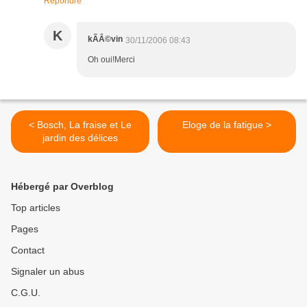
Répondre
K
kÃÂ©vin
30/11/2006 08:43
Oh oui!Merci
< Bosch, La fraise et Le
Eloge de la fatigue >
jardin des délices
Hébergé par Overblog
Top articles
Pages
Contact
Signaler un abus
C.G.U.