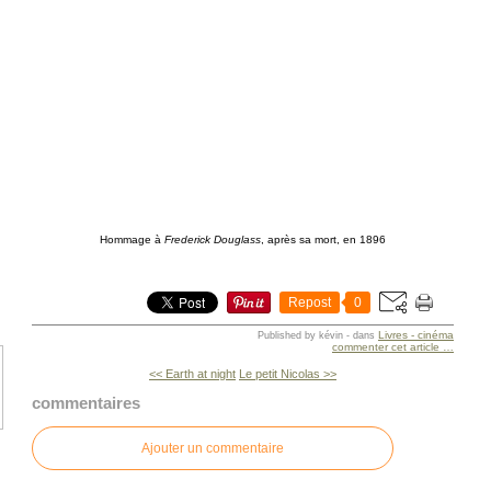
Hommage à
Frederick Douglass
, après sa mort, en 1896
Repost
0
Livres - cinéma
Published by kévin
-
dans
commenter cet article
…
<< Earth at night
Le petit Nicolas >>
commentaires
Ajouter un commentaire