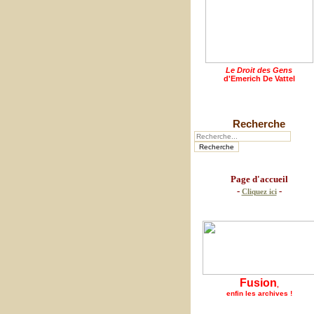
Le Droit des Gens
d'Emerich De Vattel
Recherche
Page d'accueil
-
-
Cliquez ici
Fusion
,
enfin les archives !