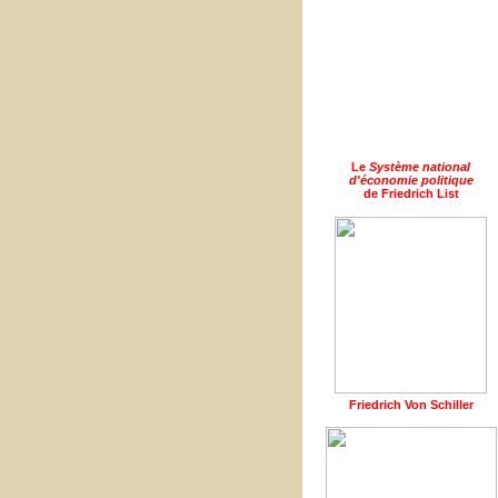
Le
Système national
d'économie politique
de Friedrich List
Friedrich Von Schiller