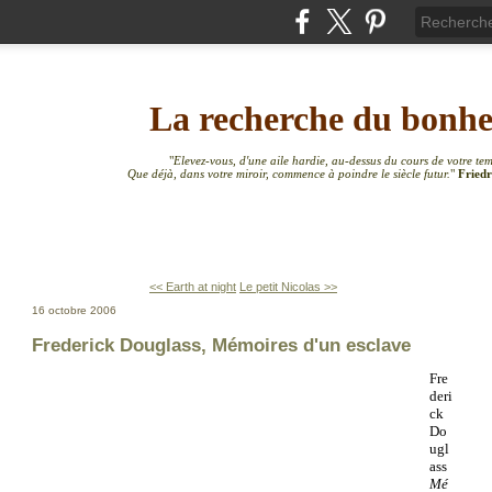
La recherche du bonh
"
Elevez-vous, d'une aile hardie, au-dessus du cours de votre te
Que déjà, dans votre miroir, commence à poindre le siècle futur.
"
Friedr
<< Earth at night
Le petit Nicolas >>
16 octobre 2006
Frederick Douglass, Mémoires d'un esclave
Fre
deri
ck
Do
ugl
ass
Mé