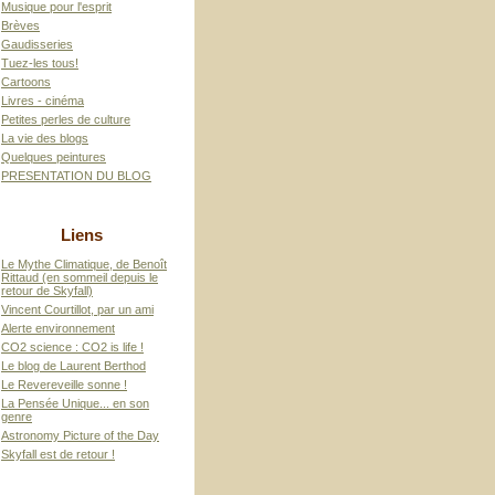
Musique pour l'esprit
Brèves
Gaudisseries
Tuez-les tous!
Cartoons
Livres - cinéma
Petites perles de culture
La vie des blogs
Quelques peintures
PRESENTATION DU BLOG
Liens
Le Mythe Climatique, de Benoît
Rittaud (en sommeil depuis le
retour de Skyfall)
Vincent Courtillot, par un ami
Alerte environnement
CO2 science : CO2 is life !
Le blog de Laurent Berthod
Le Revereveille sonne !
La Pensée Unique... en son
genre
Astronomy Picture of the Day
Skyfall est de retour !