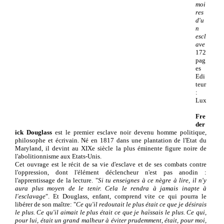
moi
res
d'u
n
escl
ave
172
pag
es
Edi
teur
:
Lux
Fre
der
ick Douglass
est le premier esclave noir devenu homme politique,
philosophe et écrivain. Né en 1817 dans une plantation de l'Etat du
Maryland, il devint au XIXe siècle la plus éminente figure noire de
l'abolitionnisme aux Etats-Unis.
Cet ouvrage est le récit de sa vie d'esclave et de ses combats contre
l'oppression, dont l'élément déclencheur n'est pas anodin :
l'apprentissage de la lecture. "
Si tu enseignes
à ce nègre
à lire, il n'y
aura plus moyen de le tenir. Cela le rendra à jamais inapte à
l'esclavage
". Et Douglass, enfant, comprend vite ce qui pourra le
libérer de son maître: "
Ce qu'il redoutait le plus était ce que je désirais
le plus. Ce qu'il aimait le plus était ce que je haïssais le plus. Ce qui,
pour lui, était un grand malheur à éviter prudemment, était, pour moi,