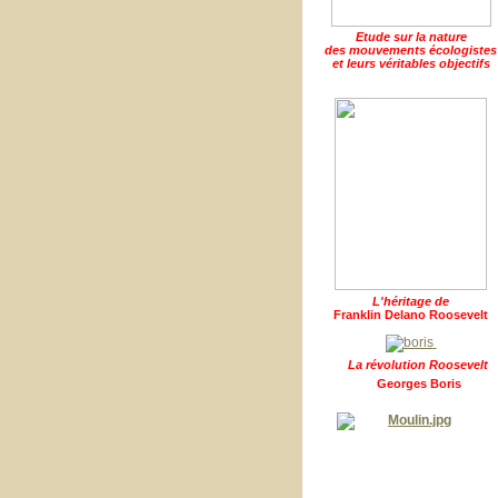
Etude sur la nature
des mouvements écologistes
et leurs véritables objectifs
L'héritage de
Franklin Delano Roosevelt
La révolution Roosevelt
Georges Boris