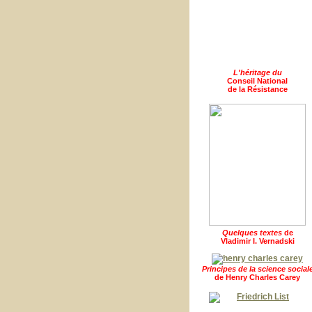
L'héritage du
Conseil National
de la Résistance
Quelques textes
de
Vladimir I. Vernadski
Principes de la science social
de Henry Charles Carey