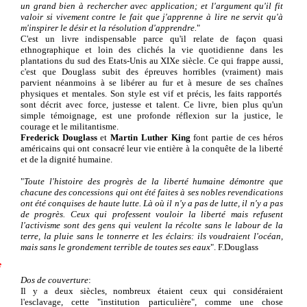
un grand bien à rechercher avec application; et l'argument qu'il fit
valoir si vivement contre le fait que j'apprenne à lire ne servit qu'à
m'inspirer le désir et la résolution d'apprendre.
"
C'est un livre indispensable parce qu'il relate de façon quasi
ethnographique et loin des clichés la vie quotidienne dans les
plantations du sud des Etats-Unis au XIXe siècle. Ce qui frappe aussi,
c'est que Douglass subit des épreuves horribles (vraiment) mais
parvient néanmoins à se libérer au fur et à mesure de ses chaînes
physiques et mentales
.
Son style est vif et précis, les faits rapportés
sont décrit avec force, justesse et talent. Ce livre, bien plus qu'un
simple témoignage, est une
profonde
réflexion sur la justice, le
courage
et le
militantisme.
Frederick Douglass
et
Martin Luther King
font partie de ces héros
américains qui ont consacré leur vie entière à la conquête
de la liberté
et de la dignité humaine.
"
Toute l'histoire des progrès de la liberté humaine démontre que
chacune des concessions qui ont été faites à ses nobles revendications
ont été conquises de haute lutte. Là où il n'y a pas de lutte, il n'y a pas
de progrès. Ceux qui professent vouloir la liberté mais refusent
l'activisme sont des gens qui veulent la récolte sans le labour de la
terre, la pluie sans le tonnerre et les éclairs: ils voudraient l'océan,
mais sans le grondement terrible de toutes ses eaux
". F.Douglass
e
Dos de couverture
:
Il y a deux siècles, nombreux étaient ceux qui considéraient
l'esclavage, cette "institution particulière", comme une chose