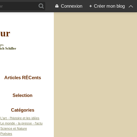
Connexion
+
Créer mon blog
eur
mps.
ich Schiller
Articles RÉCents
Selection
Catégories
L'art - l'histoire et les idées
Le monde - la presse - l'actu
Science et Nature
Poésies