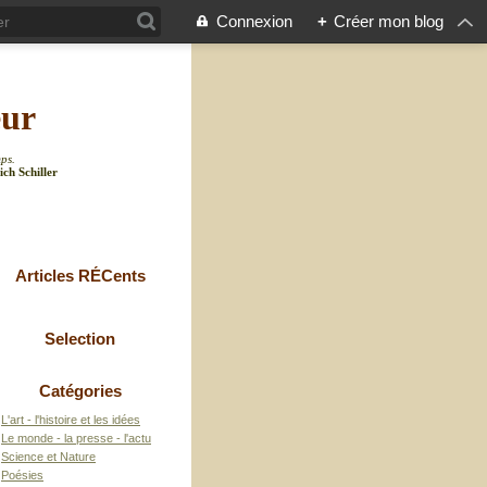
Connexion
+
Créer mon blog
eur
mps.
ich Schiller
Articles RÉCents
Selection
Catégories
L'art - l'histoire et les idées
Le monde - la presse - l'actu
Science et Nature
Poésies