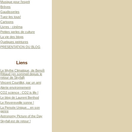
Musique pour l'esprit
Brèves
Gaudisseries
Tuez-les tous!
Cartoons
Livres - cinéma
Petites perles de culture
La vie des blogs
Quelques peintures
PRESENTATION DU BLOG
Liens
Le Mythe Climatique, de Benoît
Rittaud (en sommeil depuis le
retour de Skyfall)
Vincent Courtillot, par un ami
Alerte environnement
CO2 science : CO2 is life !
Le blog de Laurent Berthod
Le Revereveille sonne !
La Pensée Unique... en son
genre
Astronomy Picture of the Day
Skyfall est de retour !