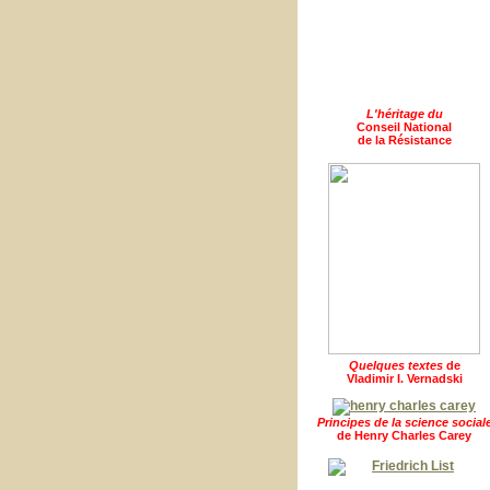
L'héritage du
Conseil National
de la Résistance
Quelques textes
de
Vladimir I. Vernadski
Principes de la science social
de Henry Charles Carey