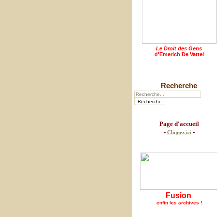
Le Droit des Gens
d'Emerich De Vattel
Recherche
Page d'accueil
-
-
Cliquez ici
Fusion
,
enfin les archives !