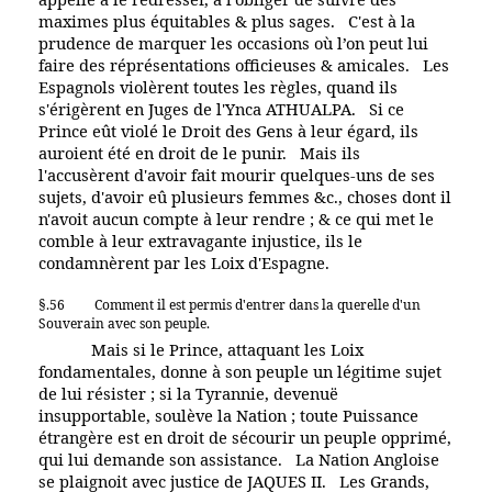
maximes plus équitables & plus sages. C'est à la
prudence de marquer les occasions où l’on peut lui
faire des réprésentations officieuses & amicales. Les
Espagnols violèrent toutes les règles, quand ils
s'érigèrent en Juges de l'Ynca ATHUALPA. Si ce
Prince eût violé le Droit des Gens à leur égard, ils
auroient été en droit de le punir. Mais ils
l'accusèrent d'avoir fait mourir quelques-uns de ses
sujets, d'avoir eû plusieurs femmes &c., choses dont il
n'avoit aucun compte à leur rendre ; & ce qui met le
comble à leur extravagante injustice, ils le
condamnèrent par les Loix d'Espagne.
§.56
Comment il est permis d'entrer dans la querelle d'un
Souverain avec son peuple.
Mais si le Prince, attaquant les Loix
fondamentales, donne à son peuple un légitime sujet
de lui résister ; si la Tyrannie, devenuë
insupportable, soulève la Nation ; toute Puissance
étrangère est en droit de sécourir un peuple opprimé,
qui lui demande son assistance. La Nation Angloise
se plaignoit avec justice de JAQUES II. Les Grands,