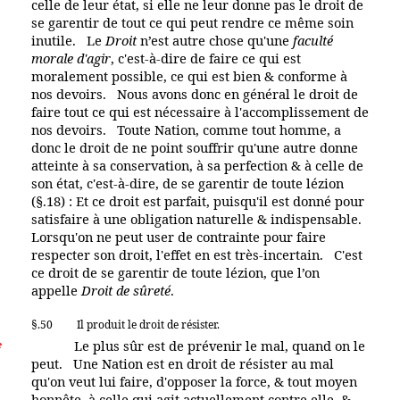
celle de leur état, si elle ne leur donne pas le droit de
se garentir de tout ce qui peut rendre ce même soin
inutile. Le
Droit
n’est autre chose qu'une
faculté
morale d'agir
, c'est-à-dire de faire ce qui est
moralement possible, ce qui est bien & conforme à
nos devoirs. Nous avons donc en général le droit de
faire tout ce qui est nécessaire à l'accomplissement de
nos devoirs. Toute Nation, comme tout homme, a
donc le droit de ne point souffrir qu'une autre donne
atteinte à sa conservation, à sa perfection & à celle de
son état, c'est-à-dire, de se garentir de toute lézion
(§.18) : Et ce droit est parfait, puisqu'il est donné pour
satisfaire à une obligation naturelle & indispensable.
Lorsqu'on ne peut user de contrainte pour faire
respecter son droit, l'effet en est très-incertain. C'est
ce droit de se garentir de toute lézion, que l’on
appelle
Droit de sûreté
.
§.50
Il produit le droit de résister.
Le plus sûr est de prévenir le mal, quand on le
e
peut. Une Nation est en droit de résister au mal
qu'on veut lui faire, d'opposer la force, & tout moyen
honnête, à celle qui agit actuellement contre elle, &