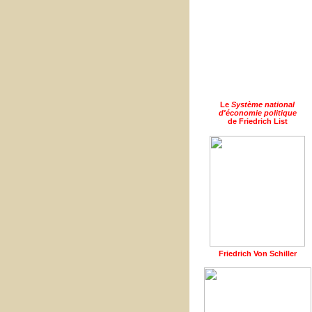
Le
Système national
d'économie politique
de Friedrich List
Friedrich Von Schiller