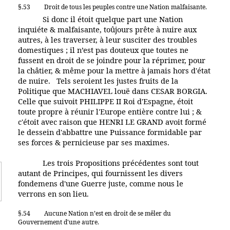
§.53
Droit de tous les peuples contre une Nation malfaisante.
Si donc il étoit quelque part une Nation
inquiéte & malfaisante, toûjours prête à nuire aux
autres, à les traverser, à leur susciter des troubles
domestiques ; il n’est pas douteux que toutes ne
fussent en droit de se joindre pour la réprimer, pour
la châtier, & même pour la mettre à jamais hors d'état
de nuire. Tels seroient les justes fruits de la
Politique que MACHIAVEL louë dans CESAR BORGIA.
Celle que suivoit PHILIPPE II Roi d'Espagne, étoit
toute propre à réunir l'Europe entière contre lui ; &
c'étoit avec raison que HENRI LE GRAND avoit formé
le dessein d'abbattre une Puissance formidable par
ses forces & pernicieuse par ses maximes.
Les trois Propositions précédentes sont tout
autant de Principes, qui fournissent les divers
fondemens d'une Guerre juste, comme nous le
verrons en son lieu.
§.54
Aucune Nation n’est en droit de se mêler du
Gouvernement d'une autre.