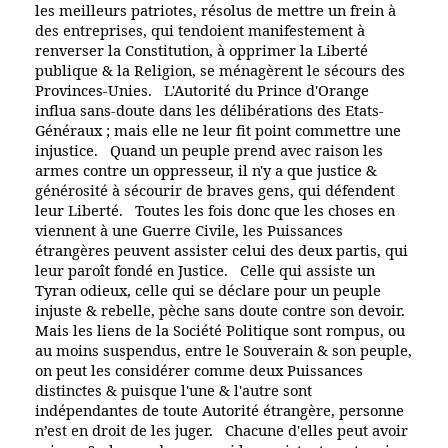
les meilleurs patriotes, résolus de mettre un frein à
des entreprises, qui tendoient manifestement à
renverser la Constitution, à opprimer la Liberté
publique & la Religion, se ménagèrent le sécours des
Provinces-Unies. L'Autorité du Prince d'Orange
influa sans-doute dans les délibérations des Etats-
Généraux ; mais elle ne leur fit point commettre une
injustice. Quand un peuple prend avec raison les
armes contre un oppresseur, il n'y a que justice &
générosité à sécourir de braves gens, qui défendent
leur Liberté. Toutes les fois donc que les choses en
viennent à une Guerre Civile, les Puissances
étrangères peuvent assister celui des deux partis, qui
leur paroît fondé en Justice. Celle qui assiste un
Tyran odieux, celle qui se déclare pour un peuple
injuste & rebelle, pèche sans doute contre son devoir.
Mais les liens de la Société Politique sont rompus, ou
au moins suspendus, entre le Souverain & son peuple,
on peut les considérer comme deux Puissances
distinctes & puisque l'une & l'autre sont
indépendantes de toute Autorité étrangère, personne
n’est en droit de les juger. Chacune d'elles peut avoir