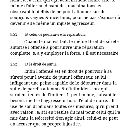
même d'aller au devant des machinations, en
observant toutefois de ne point attaquer sur des
soupçons vagues & incertains, pour ne pas s’exposer à
devenir elle-même un injuste aggresseur.
§.51
Et celui de poursuivre la réparation.
Quand le mal est fait, le même Droit de sûreté
autorise l'offensé à poursuivre une réparation
complette, & à y employer la force, s’il est nécessaire.
§.52
Et le droit de punir.
Enfin l'offensé est en droit de pourvoir à sa
sûreté pour l'avenir, de punir l'offenseur, en lui
infligeant une peine capable de le détourner dans la
suite de pareils attentats & d'intimider ceux qui
seroient tentés de l'imiter. Il peut même, suivant le
besoin, mettre l’aggresseur hors d'état de nuire. Il
use de son droit dans toutes ces mesures, qu'il prend
avec raison ; & s'il en résulte du mal pour celui qui l’a
mis dans la Nécessité d'en agir ainsi, celui-ci ne peut
en accuser que sa propre injustice.