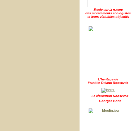
Etude sur la nature
des mouvements écologistes
et leurs véritables objectifs
L'héritage de
Franklin Delano Roosevelt
La révolution Roosevelt
Georges Boris