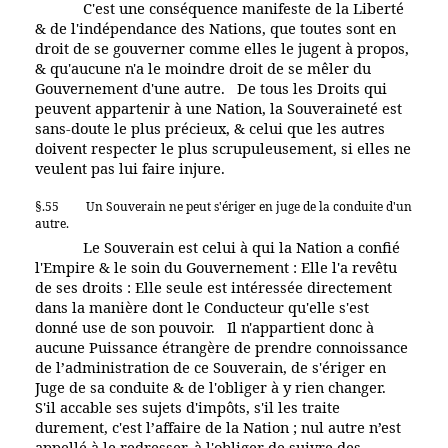
C'est une conséquence manifeste de la Liberté
& de l'indépendance des Nations, que toutes sont en
droit de se gouverner comme elles le jugent à propos,
& qu'aucune n'a le moindre droit de se mêler du
Gouvernement d'une autre. De tous les Droits qui
peuvent appartenir à une Nation, la Souveraineté est
sans-doute le plus précieux, & celui que les autres
doivent respecter le plus scrupuleusement, si elles ne
veulent pas lui faire injure.
§.55
Un Souverain ne peut s'ériger en juge de la conduite d'un
autre.
Le Souverain est celui à qui la Nation a confié
l'Empire & le soin du Gouvernement : Elle l'a revêtu
de ses droits : Elle seule est intéressée directement
dans la manière dont le Conducteur qu'elle s'est
donné use de son pouvoir. Il n'appartient donc à
aucune Puissance étrangère de prendre connoissance
de l’administration de ce Souverain, de s'ériger en
Juge de sa conduite & de l'obliger à y rien changer.
S'il accable ses sujets d'impôts, s'il les traite
durement, c'est l’affaire de la Nation ; nul autre n’est
appellé à le redresser, à l'obliger de suivre des