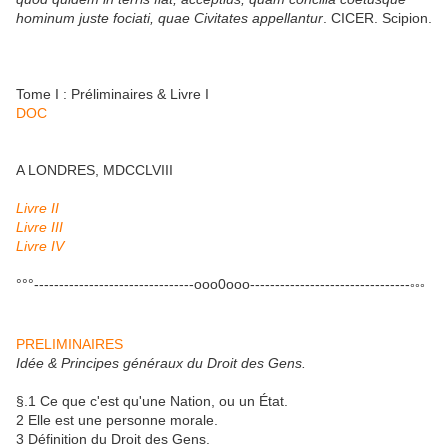
hominum juste fociati, quae Civitates appellantur
. CICER. Scipion.
Tome I : Préliminaires & Livre I
DOC
A LONDRES, MDCCLVIII
Livre II
Livre III
Livre IV
°°°--------------------------------ooo0ooo--------------------------------
°°°
PRELIMINAIRES
Idée & Principes généraux du Droit des Gens.
§.1 Ce que c'est qu'une Nation, ou un État.
2 Elle est une personne morale.
3 Définition du Droit des Gens.