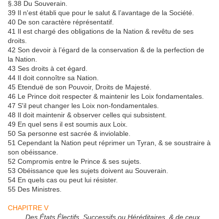
§.38 Du Souverain.
39 Il n'est établi que pour le salut & l’avantage de la Société.
40 De son caractère réprésentatif.
41 Il est chargé des obligations de la Nation & revêtu de ses
droits.
42 Son devoir à l’égard de la conservation & de la perfection de
la Nation.
43 Ses droits à cet égard.
44 Il doit connoître sa Nation.
45 Etenduë de son Pouvoir, Droits de Majesté.
46 Le Prince doit respecter & maintenir les Loix fondamentales.
47 S'il peut changer les Loix non-fondamentales.
48 Il doit maintenir & observer celles qui subsistent.
49 En quel sens il est soumis aux Loix.
50 Sa personne est sacrée & inviolable.
51 Cependant la Nation peut réprimer un Tyran, & se soustraire à
son obéissance.
52 Compromis entre le Prince & ses sujets.
53 Obéissance que les sujets doivent au Souverain.
54 En quels cas ou peut lui résister.
55 Des Ministres.
CHAPITRE V
Des États Électifs, Successifs ou Héréditaires, & de ceux