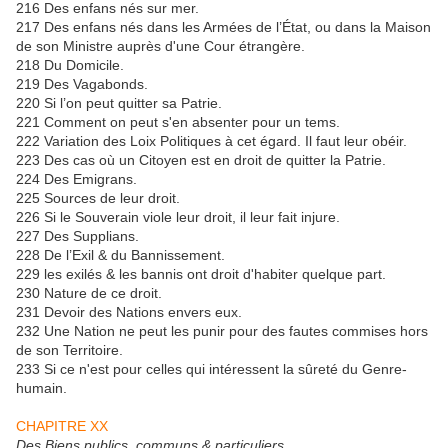
216 Des enfans nés sur mer.
217 Des enfans nés dans les Armées de l’État, ou dans la Maison
de son Ministre auprès d'une Cour étrangère.
218 Du Domicile.
219 Des Vagabonds.
220 Si l’on peut quitter sa Patrie.
221 Comment on peut s'en absenter pour un tems.
222 Variation des Loix Politiques à cet égard. Il faut leur obéir.
223 Des cas où un Citoyen est en droit de quitter la Patrie.
224 Des Emigrans.
225 Sources de leur droit.
226 Si le Souverain viole leur droit, il leur fait injure.
227 Des Supplians.
228 De l’Exil & du Bannissement.
229 les exilés & les bannis ont droit d'habiter quelque part.
230 Nature de ce droit.
231 Devoir des Nations envers eux.
232 Une Nation ne peut les punir pour des fautes commises hors
de son Territoire.
233 Si ce n'est pour celles qui intéressent la sûreté du Genre-
humain.
CHAPITRE XX
Des Biens publics, communs & particuliers.