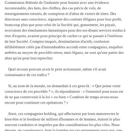
Commission fédérale de l'industrie peut fournir avec une évidence
incontestable, des faits, des chiffres, des cas précis de vols, de
renseignements erronés, de corruption et d'abus de ventes de titres. Des
directeurs sans conscience, signaient des contrats illégaux pour leur profit,
beaucoup plus que pour celui de la Société qui, grassement, les payait,
recevaient des émoluments fantastiques pour des soi-disant services rendus à
titre d'experts, avaient pour principe de cacher ce qui se passait à l'intérieur
de leur Société. Comptes truqués, dissimulation d'actifs, confusion
délibérément créée par d'innombrables accords entre compagnies, enquêtes
arrêtées au moyen de procédés retors, mais légaux, ne sont qu'une partie des
abus qu'on peut leur reprocher.
Quel recours pouvait avoir le petit actionnaire, même s'il avait
connaissance de ces trafics ?
Si, au nom de la morale, on demandait à ces gens-là : « Que pense votre
conscience de ces procédés ? », ils répondraient : « l'essentiel pour nous est
de ne pas contrevenir à la loi » ou bien « Combien de temps avons-nous
encore pour continuer ces opérations ? »
Ainsi, ces compagnies holding, qui affectaient par leurs manoeuvres le
bien-être et le bonheur de milliers d'hommes et de femmes, étaient le plus
souvent conduites et inspirées par des considérations les plus viles. Nous
devons, en conséquence, faire la lumière sur ces agissements pour que, une