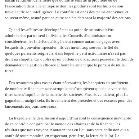
aucun sentiment de la fierté que donne le sens de la propriété ou de
l'association dans une entreprise dont les produits sont les fruits de son
travail et de son intelligence. Le contrôle est dans des mains anonymes, et
souvent même, assuré par une autre société détenant la majorité des actions.
Quand les affaires se développèrent au point de ne pouvoir être
administrées par un seul individu, les Conseils d'administration
considérèrent les intérêts qu'ils géraient comme autant de gages avec
lesquels ils pouvaient spéculer ; ils devinrent trop souvent le fief de
quelques puissants seigneurs, dans lequel le petit actionnaire n'avait pas
droit au chapitre. On oublia qu'un porteur de dix actions possédait le droit de
demander une gestion efficace et honnête autant que le porteur de mille
titres.
Des ressources plus vastes étant nécessaires, les banquiers en profitèrent ;
de nombreux financiers sans scrupule ne s'occupèrent que de la vente des
titres sans s'inquiéter de la marche des sociétés. Plus ils vendaient, plus ils
gagnaient ; malgré cela, ils inventaient des procédés et des excuses pour des
lancements toujours nouveaux.
La tragédie et la désillusion d'aujourd'hui sont la conséquence inévitable
de ce contrôle conjoint par le monde des affaires et de la finance ; les
résultats que nous voyons, n'auraient pas eu lieu sans cette collusion qui a
annihilé toute moralité, en respectant, peut-être, la lettre de la loi. La